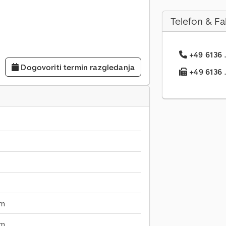
Telefon & Fa
+49 6136 .
Dogovoriti termin razgledanja
+49 6136 ..
mm
mm