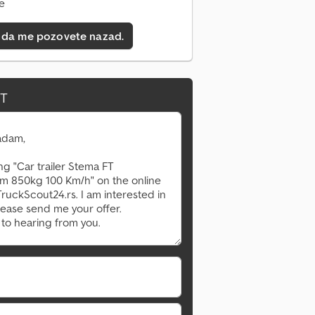
ne
 da me pozovete nazad.
IT