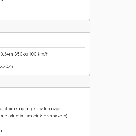
8×0,34m 850kg 100 Km/h
2.2024
aštitnim slojem protiv korozije
lume (aluminijum-cink premazom),
a