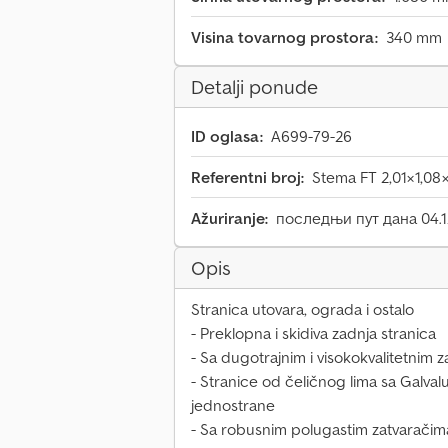
Visina tovarnog prostora:
340 mm
Detalji ponude
ID oglasa:
A699-79-26
Referentni broj:
Stema FT 2,01×1,0
Ažuriranje:
последњи пут дана 04.1
Opis
Stranica utovara, ograda i ostalo
- Preklopna i skidiva zadnja stranica
- Sa dugotrajnim i visokokvalitetnim z
- Stranice od čeličnog lima sa Galva
jednostrane
- Sa robusnim polugastim zatvaračim