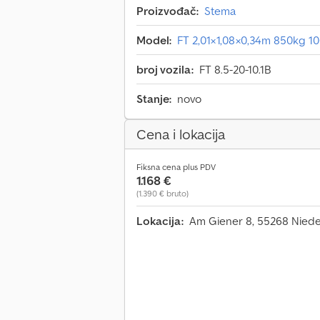
Proizvođač:
Stema
Model:
FT 2,01×1,08×0,34m 850kg 1
broj vozila:
FT 8.5-20-10.1B
Stanje:
novo
Cena i lokacija
Fiksna cena plus PDV
1.168 €
(1.390 € bruto)
Lokacija:
Am Giener 8, 55268 Nied