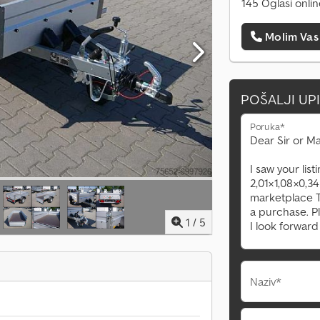
145 Oglasi onli
Molim Vas
POŠALJI UP
Poruka*
1
/
5
Naziv*