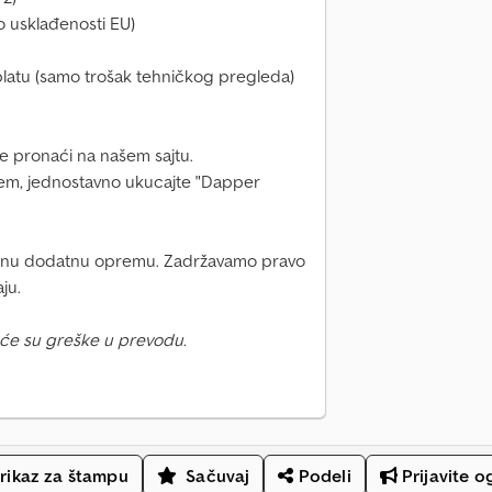
 usklađenosti EU)
latu (samo trošak tehničkog pregleda)
 pronaći na našem sajtu.
jem, jednostavno ukucajte "Dapper
nalnu dodatnu opremu. Zadržavamo pravo
ju.
će su greške u prevodu.
rikaz za štampu
Sačuvaj
Podeli
Prijavite o