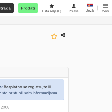
etraga
Prodati
Jezik
Lista želja
(0)
Prijava
Meni
a:
Besplatno se registrujte ili
iste pristupili svim informacijama.
: 2008