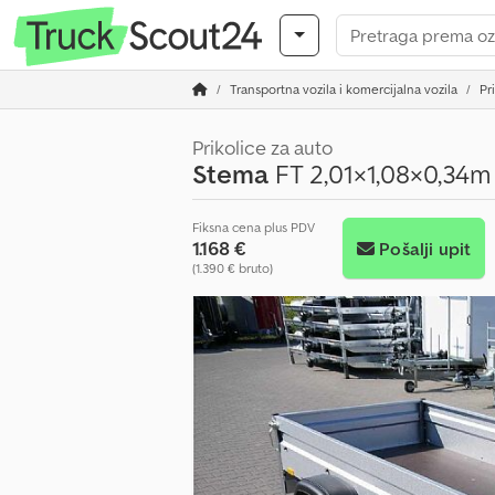
Transportna vozila i komercijalna vozila
Pr
Prikolice za auto
Stema
FT 2,01×1,08×0,34
Fiksna cena plus PDV
1.168 €
Pošalji upit
(1.390 € bruto)