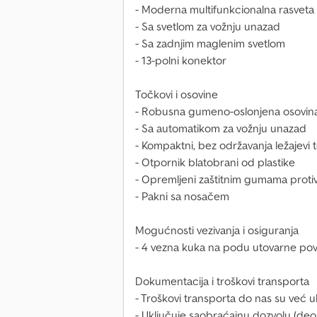
- Moderna multifunkcionalna rasveta
- Sa svetlom za vožnju unazad
- Sa zadnjim maglenim svetlom
- 13-polni konektor
Točkovi i osovine
- Robusna gumeno-oslonjena osovin
- Sa automatikom za vožnju unazad
- Kompaktni, bez održavanja ležajevi
- Otpornik blatobrani od plastike
- Opremljeni zaštitnim gumama protiv
- Pakni sa nosačem
Mogućnosti vezivanja i osiguranja
- 4 vezna kuka na podu utovarne pov
Dokumentacija i troškovi transporta
- Troškovi transporta do nas su već u
- Uključuje saobraćajnu dozvolu (deo