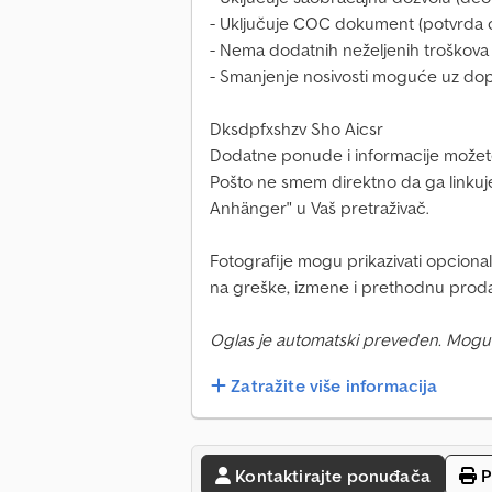
- Uključuje COC dokument (potvrda o
- Nema dodatnih neželjenih troškova
- Smanjenje nosivosti moguće uz dop
Dksdpfxshzv Sho Aicsr
Dodatne ponude i informacije možete
Pošto ne smem direktno da ga linku
Anhänger" u Vaš pretraživač.
Fotografije mogu prikazivati opcio
na greške, izmene i prethodnu proda
Oglas je automatski preveden. Mogu
Zatražite više informacija
Kontaktirajte ponuđača
P