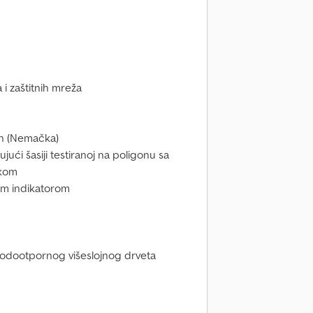
 i zaštitnih mreža
/h (Nemačka)
jući šasiji testiranoj na poligonu sa
čkom
nim indikatorom
 vodootpornog višeslojnog drveta