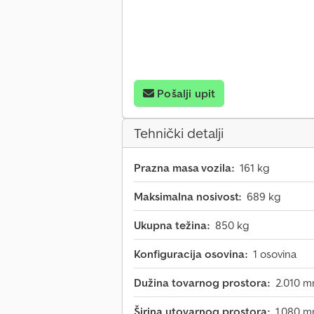
Pošalji upit
Tehnički detalji
Prazna masa vozila:
161 kg
Maksimalna nosivost:
689 kg
Ukupna težina:
850 kg
Konfiguracija osovina:
1 osovina
Dužina tovarnog prostora:
2.010 
Širina utovarnog prostora:
1.080 