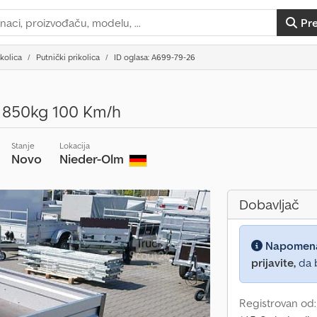
Pr
ikolica
Putnički prikolica
ID oglasa: A699-79-26
m 850kg 100 Km/h
Stanje
Lokacija
Novo
Nieder-Olm
Dobavljač
Napomen
prijavite,
da b
Registrovan od