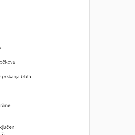
a
 točkova
 prskanja blata
ršine
ključeni
 2)