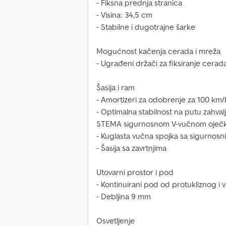
- Fiksna prednja stranica
- Visina: 34,5 cm
- Stabilne i dugotrajne šarke
Mogućnost kačenja cerada i mreža
- Ugrađeni držači za fiksiranje cerada
Šasija i ram
- Amortizeri za odobrenje za 100 km
- Optimalna stabilnost na putu zahvalju
STEMA sigurnosnom V-vučnom oje
- Kuglasta vučna spojka sa sigurnos
- Šasija sa zavrtnjima
Utovarni prostor i pod
- Kontinuirani pod od protukliznog i
- Debljina 9 mm
Osvetljenje