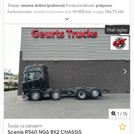
Stanje:
veoma dobro (polovno)
, Funkcionalnost:
potpuno
funkcionalan
, pređena kilometraža:
19.000 km
, snaga:
164,75 kW
(224,00 KS)
, prva registracija:
12/1998
, vrsta goriva:
dizel
,
konfiguracija osovina:
4x4
, međuosovinsko rastojanje:
3.600 mm
,
Mali oglas
gorivo:
dizel
, boja:
crvena
, kabina vozača:
ostalo
, tip prenosa:
mehanički
, Oprema:
diferencijalna blokada, dodatna prednja
svetla, maglenke, pogon na sve točkove, registracija kamiona,
vučna spojnica prikolice
, MAN TLF 16 / 25 nadgradnja Metz pogon
na sva četiri točka Grupna kabina za posadu 1 + 5 Diferencijalne
blokade, oko 19.000 km Prva registracija 12 / 1998 Rezervoar 2400 l
Svetlosni jarbol na prednjem zidu nadgradnje Osvetljenje okoline
Krovna kutija Crjdswhfl Ujpfx Aggjf Skladište za elektro/
osvetljenje Snegolanci PA-kabina S-napadni haspel Zaštita za
grane Martin sirenska instalacija Prednji bljeskalice Nove
tehničke inspekcije HU / AU / SP na zahtev uz doplatu Cena po
pisanoj ponudi Prodaja isključivo državnim organima i privrednim
subjektima
1
/
15
Šasija sa taksijem
Scania
R540 NGS 8X2 CHASSIS