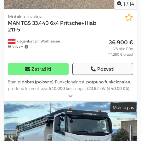
1
/
14
Mobilna dizalica
MAN TGS 33.440 6x4 Pritsche+Hiab
211-5
36.900 €
Klagenfurt am Wörthersee
595 km
VB plus PDV
(44.280 € bruto)
Zatražiti
Pozvati
Stanje:
dobro (polovno)
, Funkcionalnost:
potpuno funkcionalan
,
pređena kilometraža:
540.000 km
, snaga:
323,62 kW (440,00 KS)
,
prva registracija:
07/2011
, vrsta goriva:
dizel
, ukupna težina:
26.000
kg
, konfiguracija osovina:
6x4
, gorivo:
dizel
, kabina vozača:
dnevna
Mali oglas
kabina
, tip prenosa:
mehanički
, emisioni razred:
Euro 5
,
suspencija:
čelik-zrak
, dužina tovarnog prostora:
6.300 mm
,
Godina proizvodnje:
2011
, Oprema:
ABS, diferencijalna blokada,
dizalica, hidraulika, tempomat
, Dobro stanje! Spreman za vožnju!
6X4 BLAT/ZRAČNO OPRUŽENJE Kran Hiab 211-5 sa daljinskim