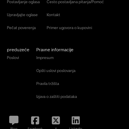
Postavljanje oglasa
Često postavljana pitanja/Pomoć
Upravljajte oglase
Kontakt
Pečat poverenja
Primer ugovora o kupovini
preduzeće
Pravne informacije
Poslovi
Impresum
Opšti uslovi poslovanja
Pravila tržišta
Izjava o zaštiti podataka
Blog
Facebook
X
LinkedIn