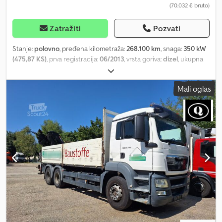
(70.032 € bruto)
POD LED OSVETLJENJE HIDRAULIČKI PRIKLJUČCI VELIKI
REZERVOAR ZA DIZEL 600 LITARA ZAPRATITE NAS NA
INSTAGRAMU: GEURTSTRUCKS WIR SPRECHEN DEUTSCH
Zatražiti
Pozvati
HABLAMOS ESPANOL WE SPEAK ENGLISH
Stanje:
polovno
, pređena kilometraža:
268.100 km
, snaga:
350 kW
(475,87 KS)
, prva registracija:
06/2013
, vrsta goriva:
dizel
, ukupna
težina:
26.000 kg
, konfiguracija osovina:
3 osovine
, sledeća
inspekcija (TÜV):
02/2025
, boja:
plava
, tip prenosa:
automatski
,
Mali oglas
emisioni razred:
Euro 5
, dužina tovarnog prostora:
5.000 mm
,
širina utovarnog prostora:
2.450 mm
, visina tovarnog prostora:
900 mm
, Godina proizvodnje:
2013
, Oprema:
ABS, dizalica, klima
uređaj, navigacioni sistem
, * Dvostrani kiper * Međuosovinsko
rastojanje 3.600+1.400 mm * M kabina Naša ponuda je uopšteno
bez tehničkog pregleda/HU/AU/SP-inspekcije i bez registarskih
tablica. Crodpfxjvh Dnvo Aggef Zadržavamo pravo na greške i
međuprodaju. Pregled je moguć samo uz prethodnu najavu. Na
upite putem WhatsApp-a ne odgovaramo.