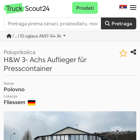
Prodati
Pretraga
/ ... / ID oglasa: A697-64-34
Poluprikolica
H&W 3- Achs Auflieger für
Presscontainer
Stanje
Polovno
Lokacija
Fliessem