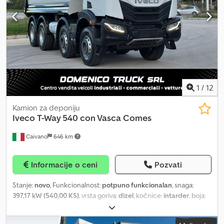
upravljanjem (godište 2011) 5 izvlačenja sa rotatorom (15 m) Euro 5
Crjdpfxoufch Do Aggsf
1
/
12
Kamion za deponiju
Iveco
T-Way 540 con Vasca Comes
Caivano
646 km
Informacije o ceni
Pozvati
Stanje:
novo
, Funkcionalnost:
potpuno funkcionalan
, snaga:
397,17 kW (540,00 KS)
, vrsta goriva:
dizel
, kočnice:
intarder
, boja:
bela
, tip prenosa:
automatski
, Oprema:
ABS, retarder, ugrađeni
računar
, Novi Iveco T-Way 540 ks Kompletirana Kingstone korpa