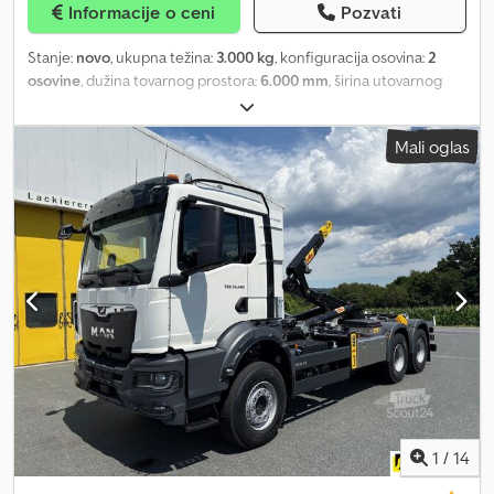
Informacije o ceni
Pozvati
odstupanja u tehničkim specifikacijama, opcijama i
karakteristikama koje se mogu razlikovati od onih navedenih u
Stanje:
novo
, ukupna težina:
3.000 kg
, konfiguracija osovina:
2
opisu. Molimo Vas da proverite karakteristike konkretnog vozila.
osovine
, dužina tovarnog prostora:
6.000 mm
, širina utovarnog
prostora:
2.400 mm
, visina tovarnog prostora:
2.300 mm
, VHSP600
ložište u zadnjem delu Flammlachs BBQ roštilja Ovaj prikazani
Mali oglas
objekat je primer naših radova i već je isporučen kupcu. Kao
proizvođač vozila za individualne potrebe, projektujemo,
planiramo i izrađujemo vozila prema VAŠIM zahtevima. Dimenzije,
nadogradnje, enterijer, boje i tehnička rešenja mogu biti slobodno
definisana. Imate li pitanja o mogućnostima izrade? Pošaljite nam
listu zahteva ili jednostavnu skicu i dobićete detaljnu ponudu sa
pojedinačnim cenama. Molimo koristite 0468 za upite. Tehnički
podaci: * Ukupna težina: 3000 kg * Dimenzije D/Š/V: unutra 6.000 x
2.400 x 2.300 mm * Vozilaska svetla: po STVZO na 12 volti * Šasija
kao dvoosovinac, čelik/pocinkovan sa 4 izvlačne noge za
stabilizaciju * Pneumatici 10 inča * Automatski hod unazad i
pomoćni točak * Nadogradnja: poliesterske sendvič panele
(otpornim na UV zrake), izolovana lamelna konstrukcija * Zidovi i
plafon oko 33 mm debljine * Podela unutrašnjeg prostora
1
/
14
pregradnim zidom sa stajskom vratima, prodajni prostor dužine