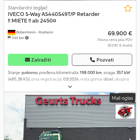
Standardni tegljač
IVECO
S-Way AS440S49T/P Retarder
!! MIETE !! ab 2450¤
69.900 €
Bobenheim - Roxheim
1.141 km
Fiksna cena plus PDV
(83.181 € bruto)
Zatražiti
Pozvati
Stanje:
polovno
, pređena kilometraža:
198.000 km
, snaga:
357 kW
(485,38 KS)
, prva registracija:
03/2024
, vrsta goriva:
dizel
, ukupna
težina:
18.000 kg
, konfiguracija osovina:
2 osovine
, kočnice:
retarder
, boja:
bela
, tip prenosa:
automatski
, emisioni razred:
Euro
Mali oglas
6
, Oprema:
ABS, grejač za parkiranje, klima uređaj, navigacioni
sistem
, Iveco S-Way AS440S49T/P * !!! Iznajmljivanje !!! * Nemačko
vozilo * Lisnata / vazdušna suspenzija * Međuosovinsko rastojanje
3.800 mm Codpfxevvf Tvo Aggerf * EURO 6E * Automatski menjač
* Retarder * Dupla rezervoarska instalacija 640 l + 480 l * Kožni
volan * Full LED svetla * Automatska svetla * Automatska klima *
Pomoćno grejanje kabine * Bord kompjuter * Prikaz opterećenja