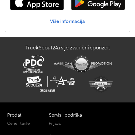
osvetljenje - Priključno vratilo (PTO) - Priključni kuk = Dodatne
informacije = Menjač: OPTICRUISE AUTOMATSKI MENJAČ Prednja
osovina 1: upravljiva Prednja osovina 2: upravljiva Zadnja osovina 1:
Više informacija
dvostruke gume Zadnja osovina 2: podizna osovina; upravljiva Broj
cilindara: 6 Tehničko stanje: vrlo dobro Vizuelno stanje: vrlo dobro
Cena: na upit Codpouxwxgofx Aggsrf NOVI SCANIA R540 NGS 8X2
ŠASIJSKA KABINA, NEKORIŠĆENA EURO 6 L PAKET 540 KS POGON
TruckScout24.rs je zvanični sponzor:
8X2, POSLEDNJA OSOVINA PODIZNA I UPRAVLJIVA
MEĐUOSOVINSKO RASTOJANJE 457 CM POTPUNO VAZDUŠNO
OGIBLJEN CR20H SLEEPER KABINA SA PUNOM OPREMOM: KLIMA,
POMOĆNO GREJANJE, NAVIGACIJA, KOŽA, FRIŽIDER, KAMERA
OPTICRUISE AUTOMATSKI MENJAČ SA RETARDEROM ACC LANE I
SIDE ASSIST VUČNA KUKA PTO KSENON DUŽINA NADOGRADNJE
ŠASIJE 673 CM OVO VOZILO JE SA PUNOM OPREMOM, NOVO I
NEKORIŠĆENO SAMO 248 KM!!! 4X NA LAGERU!!! PRATITE NAS NA
INSTAGRAMU, FACEBOOKU I TIKTOKU DA POGLEDATE NAŠE
VIDEO SNIMKE KAMIONA/KOMERCIJALNIH VOZILA I MAŠINA KOJE
SU U PONUDI NA PRODAJU GOVORIMO NEMAČKI WE SPEAK
Prodati
Servis i podrška
ENGLISH HABLAMOS ESPAÑOL
Cene i tarife
Prijava