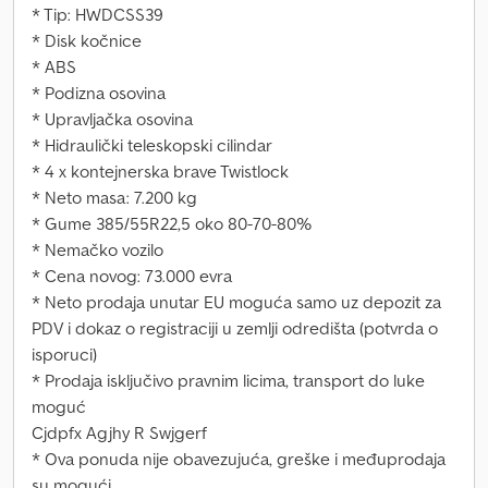
* Tip: HWDCSS39
* Disk kočnice
* ABS
* Podizna osovina
* Upravljačka osovina
* Hidraulički teleskopski cilindar
* 4 x kontejnerska brave Twistlock
* Neto masa: 7.200 kg
* Gume 385/55R22,5 oko 80-70-80%
* Nemačko vozilo
* Cena novog: 73.000 evra
* Neto prodaja unutar EU moguća samo uz depozit za
PDV i dokaz o registraciji u zemlji odredišta (potvrda o
isporuci)
* Prodaja isključivo pravnim licima, transport do luke
moguć
Cjdpfx Agjhy R Swjgerf
* Ova ponuda nije obavezujuća, greške i međuprodaja
su mogući