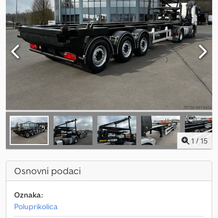
1
/
15
Osnovni podaci
Oznaka:
Poluprikolica