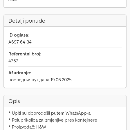
Detalji ponude
ID oglasa:
A697-64-34
Referentni broj:
4767
Ažuriranje:
последњи пут дана 19.06.2025
Opis
* Upiti su dobrodošli putem WhatsApp-a
* Poluprikolica za izmjenjive pres kontejnere
* Proizvođač: H&W