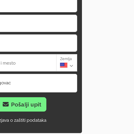
Zemlja
 i mesto
govac
Pošalji upit
zjava o zaštiti podataka