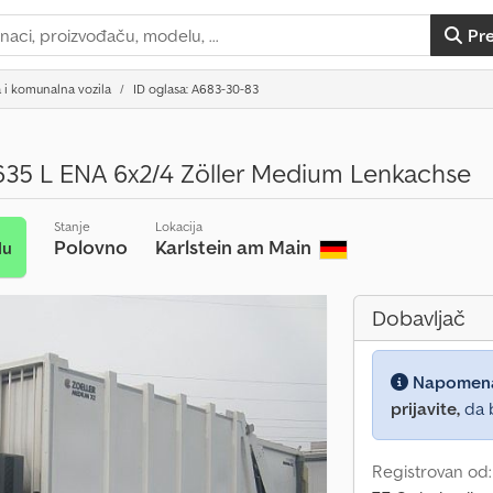
Pr
 i komunalna vozila
ID oglasa: A683-30-83
35 L ENA 6x2/4 Zöller Medium Lenkachse
Stanje
Lokacija
Polovno
Karlstein am Main
du
Dobavljač
Napomen
prijavite,
da b
Registrovan od