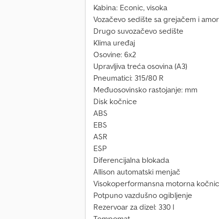
Kabina: Econic, visoka
Vozačevo sedište sa grejačem i amor
Drugo suvozačevo sedište
Klima uređaj
Osovine: 6x2
Upravljiva treća osovina (A3)
Pneumatici: 315/80 R
Međuosovinsko rastojanje: mm
Disk kočnice
ABS
EBS
ASR
ESP
Diferencijalna blokada
Allison automatski menjač
Visokoperformansna motorna kočni
Potpuno vazdušno ogibljenje
Rezervoar za dizel: 330 l
Tempomat