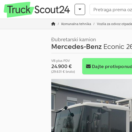
Komunalna tehnika
Vozila za odvoz otpada
Đubretarski kamion
Mercedes-Benz
Econic 26
VB plus PDV
24.900 €
Dajte protivponu
(29.631 € bruto)