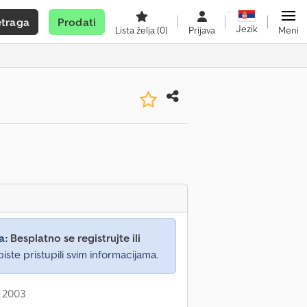
etraga
Prodati
Jezik
Lista želja
(0)
Prijava
Meni
a:
Besplatno se registrujte ili
iste pristupili svim informacijama.
: 2003