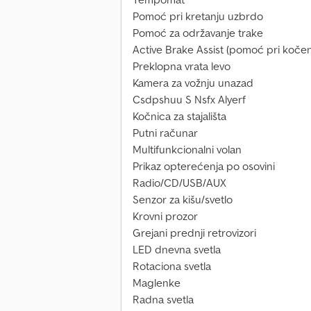
Pomoć pri kretanju uzbrdo
Pomoć za održavanje trake
Active Brake Assist (pomoć pri kočen
Preklopna vrata levo
Kamera za vožnju unazad
Csdpshuu S Nsfx Alyerf
Kočnica za stajališta
Putni računar
Multifunkcionalni volan
Prikaz opterećenja po osovini
Radio/CD/USB/AUX
Senzor za kišu/svetlo
Krovni prozor
Grejani prednji retrovizori
LED dnevna svetla
Rotaciona svetla
Maglenke
Radna svetla