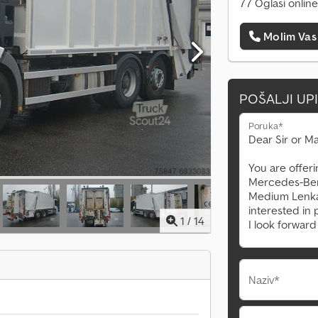
77 Oglasi online
Molim Vas
POŠALJI UP
Poruka*
1
/
14
Naziv*