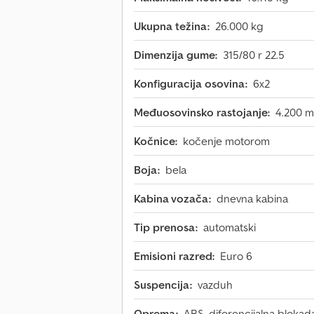
Ukupna težina:
26.000 kg
Dimenzija gume:
315/80 r 22.5
Konfiguracija osovina:
6x2
Međuosovinsko rastojanje:
4.200 
Kočnice:
kočenje motorom
Boja:
bela
Kabina vozača:
dnevna kabina
Tip prenosa:
automatski
Emisioni razred:
Euro 6
Suspencija:
vazduh
Oprema:
ABS, diferencijalna blokada