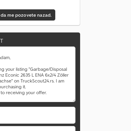
 da me pozovete nazad.
IT