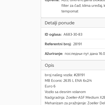
filter za čađ, klima uređaj,
tempomat
Detalji ponude
ID oglasa:
A683-30-83
Referentni broj:
28191
Ažuriranje:
последњи пут дана 16.0
Opis
broj našeg vozila: #28191
MB Econic 2635 L ENA 6x2/4
Euro 6
Vozilo sa desnim volanom
Nadgradnja: Zoeller-ASF Medium X
Mehanizam za pražnjenje: Zoeller De