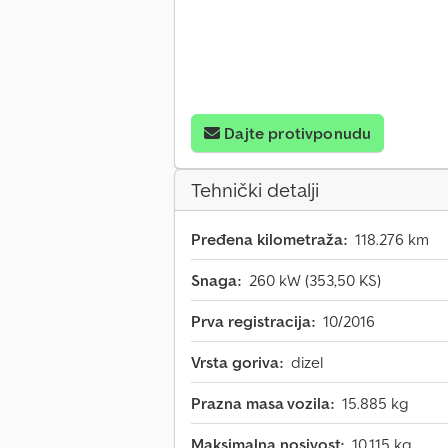
Dajte protivponudu
Tehnički detalji
Pređena kilometraža:
118.276 km
Snaga:
260 kW (353,50 KS)
Prva registracija:
10/2016
Vrsta goriva:
dizel
Prazna masa vozila:
15.885 kg
Maksimalna nosivost:
10.115 kg