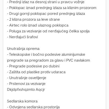
- Prednji izlaz na desnoj strani u pravcu vožnje
- Poklopac iznad prednjeg izlaza sa kliznim prozorom
- Drugi gornji poklopac pored prednjeg izlaza
- 2 klizna prozora sa leve strane
- Airtec rolo iznad ulaznog poklopca
- Poluga za vezivanje od nerđajućeg čelika spolja
- Nerđajući šrafovi
Unutrašnja oprema
- Teleskopske i bočno podesive aluminijumske
pregrade sa pregradom za glavu i PVC navlakom
- Pregrade podesive po dubini
- Zaštita od plastike protiv udaraca
- Unutrašnje osvetljenje
- Prstenovi za vezivanje
Dkjdpfxshqzmto Aqcjr
Sedlarska komora
- Odvojena sedlarska prostorija