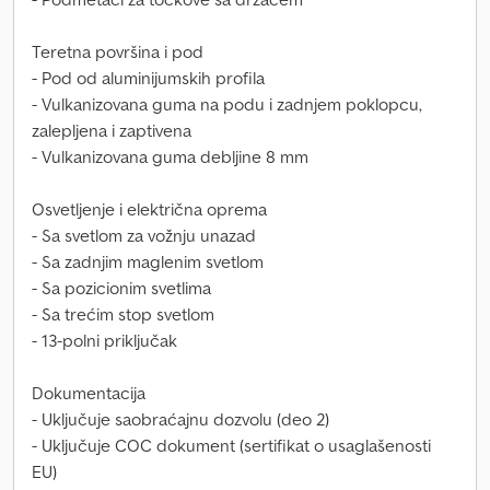
Teretna površina i pod
- Pod od aluminijumskih profila
- Vulkanizovana guma na podu i zadnjem poklopcu,
zalepljena i zaptivena
- Vulkanizovana guma debljine 8 mm
Osvetljenje i električna oprema
- Sa svetlom za vožnju unazad
- Sa zadnjim maglenim svetlom
- Sa pozicionim svetlima
- Sa trećim stop svetlom
- 13-polni priključak
Dokumentacija
- Uključuje saobraćajnu dozvolu (deo 2)
- Uključuje COC dokument (sertifikat o usaglašenosti
EU)