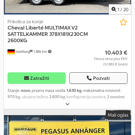
1
/
20
Prikolica za konje
Cheval Liberté
MULTIMAX V2
SATTELKAMMER 378X181X230CM
2600KG
10.403 €
Isselburg
1.386 km
Fiksna cena plus PDV
(12.380 € bruto)
Zatražiti
Pozvati
Stanje:
novo
, prazna masa vozila:
1.630 kg
, maksimalna nosivost:
970 kg
, ukupna težina:
2.600 kg
, konfiguracija osovina:
2 osovine
,
dužina tovarnog prostora:
3.780 mm
, širina utovarnog prostora:
1.810 mm
, visina tovarnog prostora:
2.300 mm
, zapremina
Mali oglas
tovarnog prostora:
15,7 m³
, boja:
crn
, građevinska visina:
2.680 mm
,
radna širina:
2.290 mm
, Hidraulika, automatski povratak, toplo
cinkovanje, * ODMAH DOSTUPNO * Tehnički podaci: - Tip: Novo
vozilo - Tehnički pregled: nov/2 godine - Dostupnost: ODMAH! -