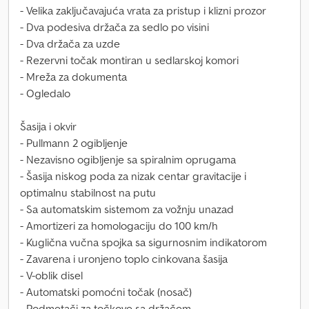
- Velika zaključavajuća vrata za pristup i klizni prozor
- Dva podesiva držača za sedlo po visini
- Dva držača za uzde
- Rezervni točak montiran u sedlarskoj komori
- Mreža za dokumenta
- Ogledalo
Šasija i okvir
- Pullmann 2 ogibljenje
- Nezavisno ogibljenje sa spiralnim oprugama
- Šasija niskog poda za nizak centar gravitacije i
optimalnu stabilnost na putu
- Sa automatskim sistemom za vožnju unazad
- Amortizeri za homologaciju do 100 km/h
- Kuglična vučna spojka sa sigurnosnim indikatorom
- Zavarena i uronjeno toplo cinkovana šasija
- V-oblik disel
- Automatski pomoćni točak (nosač)
- Podmetači za točkove sa držačem