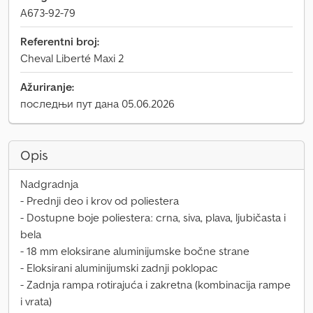
A673-92-79
Referentni broj:
Cheval Liberté Maxi 2
Ažuriranje:
последњи пут дана 05.06.2026
Opis
Nadgradnja
- Prednji deo i krov od poliestera
- Dostupne boje poliestera: crna, siva, plava, ljubičasta i
bela
- 18 mm eloksirane aluminijumske bočne strane
- Eloksirani aluminijumski zadnji poklopac
- Zadnja rampa rotirajuća i zakretna (kombinacija rampe
i vrata)