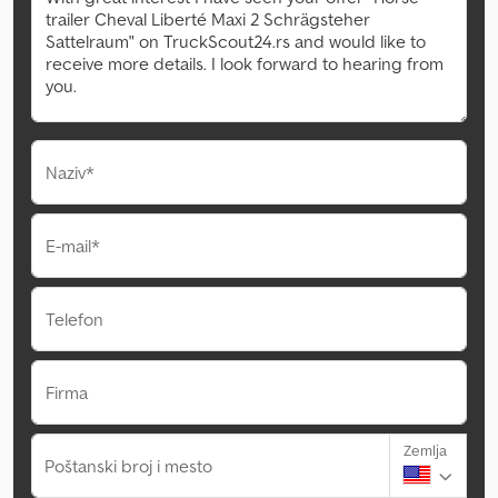
Naziv*
E-mail*
Telefon
Firma
Zemlja
Poštanski broj i mesto