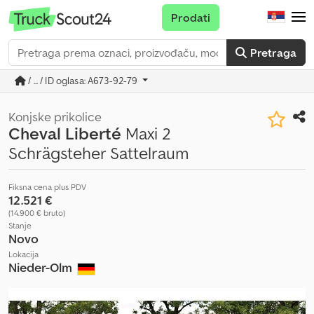
Prodati
Pretraga
/ ... / ID oglasa: A673-92-79
Konjske prikolice
Cheval Liberté
Maxi 2
Schrägsteher Sattelraum
Fiksna cena plus PDV
12.521 €
(14.900 € bruto)
Stanje
Novo
Lokacija
Nieder-Olm