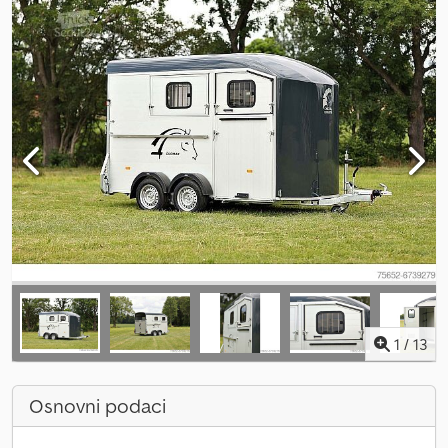
1
/
13
Osnovni podaci