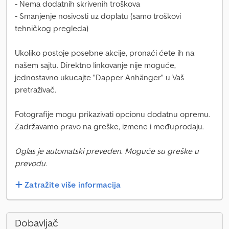
- Nema dodatnih skrivenih troškova
- Smanjenje nosivosti uz doplatu (samo troškovi
tehničkog pregleda)
Ukoliko postoje posebne akcije, pronaći ćete ih na
našem sajtu. Direktno linkovanje nije moguće,
jednostavno ukucajte "Dapper Anhänger" u Vaš
pretraživač.
Fotografije mogu prikazivati opcionu dodatnu opremu.
Zadržavamo pravo na greške, izmene i međuprodaju.
Oglas je automatski preveden. Moguće su greške u
prevodu.
Zatražite više informacija
Dobavljač