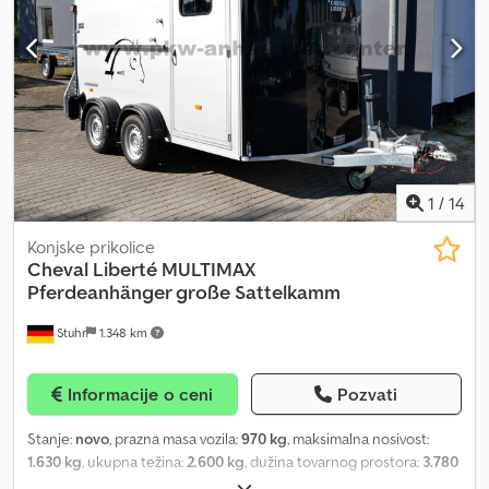
1
/
14
Konjske prikolice
Cheval Liberté
MULTIMAX
Pferdeanhänger große Sattelkamm
Stuhr
1.348 km
Informacije o ceni
Pozvati
Stanje:
novo
, prazna masa vozila:
970 kg
, maksimalna nosivost:
1.630 kg
, ukupna težina:
2.600 kg
, dužina tovarnog prostora:
3.780
mm
, širina utovarnog prostora:
1.810 mm
, visina tovarnog prostora: