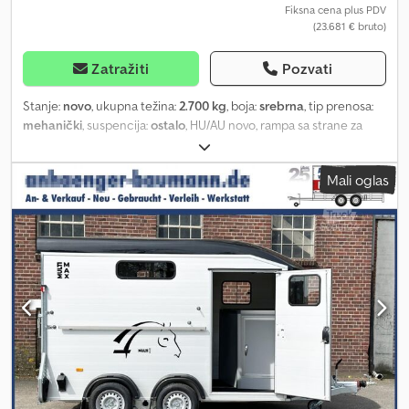
Dodatna oprema za prikolicu za konje kao što su spoljne vezne
Fiksna cena plus PDV
(23.681 € bruto)
šine, kante za hranu, navlaka za vučnu rudu, zaštita od krađe i
neklizajuće prostirke takođe su dostupni. Nadogradnja je
zaštićena od prskanja vodom.
Zatražiti
Pozvati
Stanje:
novo
, ukupna težina:
2.700 kg
, boja:
srebrna
, tip prenosa:
mehanički
, suspencija:
ostalo
, HU/AU novo, rampa sa strane za
utovar 2 konja, pregrada za pastuva, krovni prozor, prozor u
odeljku za konje, sklopivi ležaj, 2 sklopive stepenice, prednji prozor,
Mali oglas
aluminijumski pod, gumeni pod, pregrada, sedlarska komora,
tandem-osovina, dozvoljena ukupna masa 2.700 kg. Boja "Metallic"
dostupna uz doplatu od 1.000,00 € netto. ZA NAS SU STANJE I
INTUICIJA PRESUDNI, CENA JE NA DRUGOM MESTU. Za dodatna
pitanja možete se obratiti gospodinu Falleru na broj telefona.
//*ZAMENA, OTKUP ILI ZALOŽNICA VAŠEG VOZILA, KAO I
FINANSIRANJE SU MOGUĆI! Svi podaci bez garancije* Ostale
ponude potražite na našem sajtu: Opis i navedeni podaci nisu
pravno obavezujući i ne predstavljaju garanciju. Pravno
obavezujući je ugovor o kupovini koji se sklapa u autosalonu
prilikom kupovine vozila. Zadržavamo pravo na greške i
međuprodaju! Dksdol Tiicopfx Aqcor