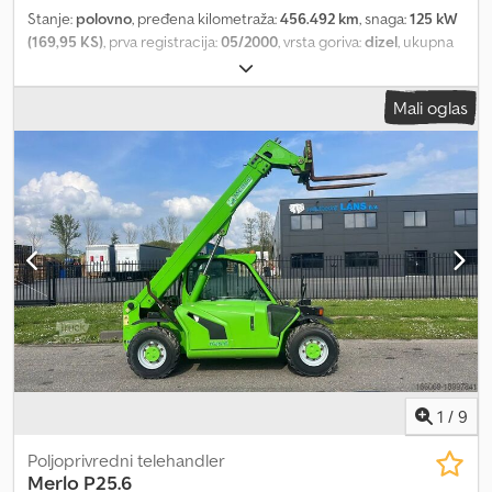
Stanje:
polovno
, pređena kilometraža:
456.492 km
, snaga:
125 kW
(169,95 KS)
, prva registracija:
05/2000
, vrsta goriva:
dizel
, ukupna
težina:
7.490 kg
, boja:
zeleno
, tip prenosa:
mehanički
, broj sedišta:
2
, Oprema:
dizalica
, * Daljinski upravljač * Visina podizanja: 28
Mali oglas
metara * Maksimalna nosivost: 500 kg Dcodpfor A Adcjx Akwjk *
Klaas nadgradnja * Hatz dizel motor
1
/
9
Poljoprivredni telehandler
Merlo
P25.6