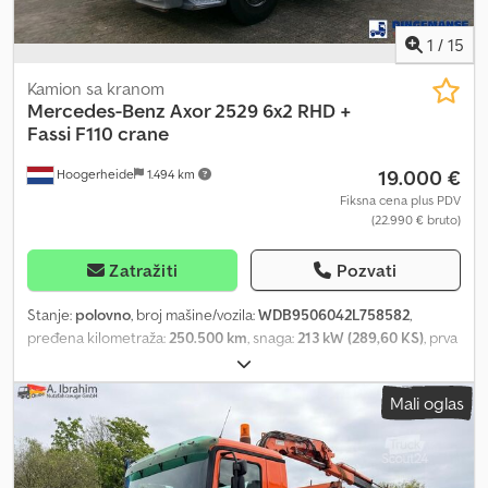
1
/
15
Kamion sa kranom
Mercedes-Benz
Axor 2529 6x2 RHD +
Fassi F110 crane
19.000 €
Hoogerheide
1.494 km
Fiksna cena plus PDV
(22.990 € bruto)
Zatražiti
Pozvati
Stanje:
polovno
, broj mašine/vozila:
WDB9506042L758582
,
pređena kilometraža:
250.500 km
, snaga:
213 kW (289,60 KS)
, prva
registracija:
01/2013
, dimenzija gume:
315/80 R22.5
, konfiguracija
osovina:
6x2
, boja:
ostalo
, kabina vozača:
dnevna kabina
, tip
Mali oglas
prenosa:
mehanički
, broj stepeni prenosa:
8
, emisioni razred:
Euro
5
, suspencija:
čelik-zrak
, ukupna dužina:
10.200 mm
, ukupna širina:
2.550 mm
, ukupna visina:
3.750 mm
, dužina tovarnog prostora:
6.350 mm
, širina utovarnog prostora:
2.500 mm
, visina tovarnog