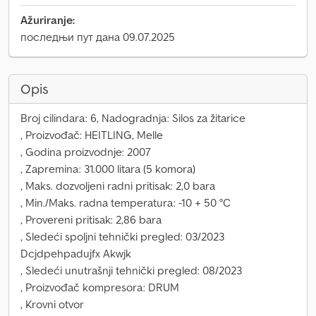
Ažuriranje:
последњи пут дана 09.07.2025
Opis
Broj cilindara: 6, Nadogradnja: Silos za žitarice
, Proizvođač: HEITLING, Melle
, Godina proizvodnje: 2007
, Zapremina: 31.000 litara (5 komora)
, Maks. dozvoljeni radni pritisak: 2,0 bara
, Min./Maks. radna temperatura: -10 + 50 °C
, Provereni pritisak: 2,86 bara
, Sledeći spoljni tehnički pregled: 03/2023
Dcjdpehpadujfx Akwjk
, Sledeći unutrašnji tehnički pregled: 08/2023
, Proizvođač kompresora: DRUM
, Krovni otvor