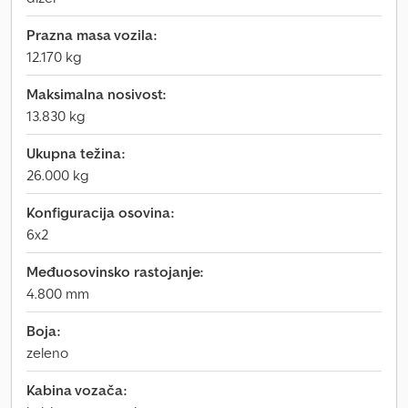
Prazna masa vozila:
12.170 kg
Maksimalna nosivost:
13.830 kg
Ukupna težina:
26.000 kg
Konfiguracija osovina:
6x2
Međuosovinsko rastojanje:
4.800 mm
Boja:
zeleno
Kabina vozača: