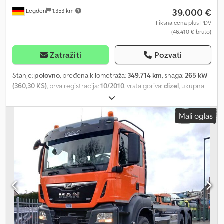
39.000 €
Legden
1.353 km
Fiksna cena plus PDV
(46.410 € bruto)
Zatražiti
Pozvati
Stanje:
polovno
, pređena kilometraža:
349.714 km
, snaga:
265 kW
(360,30 KS)
, prva registracija:
10/2010
, vrsta goriva:
dizel
, ukupna
težina:
18.000 kg
, konfiguracija osovina:
2 osovine
, boja:
zeleno
, tip
prenosa:
poluautomatski
, emisioni razred:
Euro 5
, ukupna širina:
Mali oglas
2.550 mm
, ukupna visina:
3.600 mm
, zapremina tovarnog prostora:
6 m³
, dužina tovarnog prostora:
4.200 mm
, širina utovarnog
prostora:
2.420 mm
, visina tovarnog prostora:
600 mm
, Godina
proizvodnje:
2010
, Oprema:
ABS, dizalica, filter za čađ, klima
uređaj, pogon na sve točkove
, * Sa kabinom * Standardno vozilo
sa podesivim sedištem * MB Truck Line CD radio * Bord računar
sa multifunkcionalnim volanom * Bluetooth handsfree uređaj * CB
radio * Klima uređaj * Centralno zaključavanje ----* Sunčana
zaštita * H7 farovi * Maglovna svetla * Rotirajuća svetla Dcjdpezb
Aulofx Akwjk ----* Dizel motor V6, LA, 265 kW, Euro 5 * Menjač G
210-16/14,2-083 * Razdelnik snage VG2400-3W, 2 brzine * Dodatni