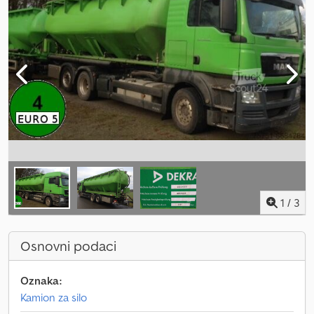
1
/
3
Osnovni podaci
Oznaka:
Kamion za silo