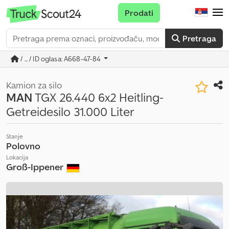
Prodati
Pretraga
/ ... / ID oglasa: A668-47-84
Kamion za silo
MAN
TGX 26.440 6x2 Heitling-
Getreidesilo 31.000 Liter
Stanje
Polovno
Lokacija
Groß-Ippener