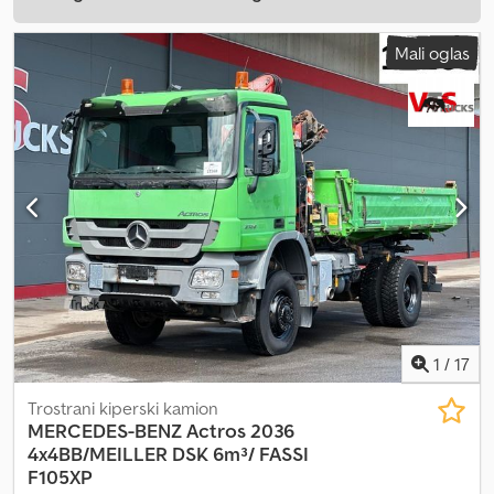
Mali oglas
1
/
17
Trostrani kiperski kamion
MERCEDES-BENZ
Actros 2036
4x4BB/MEILLER DSK 6m³/ FASSI
F105XP