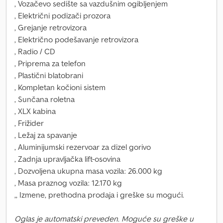
, Vozačevo sedište sa vazdušnim ogibljenjem
, Električni podizači prozora
, Grejanje retrovizora
, Električno podešavanje retrovizora
, Radio / CD
, Priprema za telefon
, Plastični blatobrani
, Kompletan kočioni sistem
, Sunčana roletna
, XLX kabina
, Frižider
, Ležaj za spavanje
, Aluminijumski rezervoar za dizel gorivo
, Zadnja upravljačka lift-osovina
, Dozvoljena ukupna masa vozila: 26.000 kg
, Masa praznog vozila: 12.170 kg
,, Izmene, prethodna prodaja i greške su mogući.
Oglas je automatski preveden. Moguće su greške u