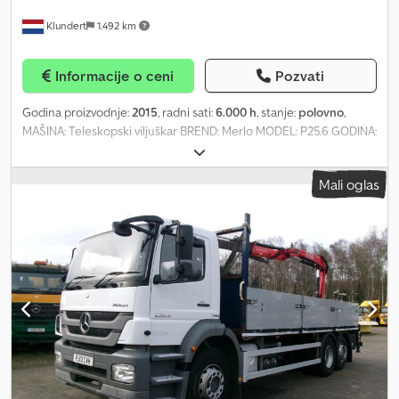
Klundert
1.492 km
Informacije o ceni
Pozvati
Godina proizvodnje:
2015
, radni sati:
6.000 h
, stanje:
polovno
,
MAŠINA: Teleskopski viljuškar BREND: Merlo MODEL: P25.6 GODINA:
2015 MOTOR: Dizel RADNI SATI: 6000 TRANSMISIJA: Automatska
POGON: 4X4X4 TELESKOPSKI STUB NOSIVOST: 2.500 kg VISINA
Mali oglas
PODIZANJA: 5,9 m GUME: Dobre STANJE: Normalno ID: 43307 =
Dodatne informacije = Dcjdpfswd Ewvjx Akwok Opšte informacije
Godina proizvodnje: 2015 Namena: Građevinarstvo Tehničke
informacije Broj cilindara: 4 Tip goriva: Dizel Pogon: Točkovi Težine
Prazna masa: 4.750 kg Nosivost: 2.500 kg Dozvoljena ukupna masa:
7.250 kg Stanje Opšte stanje: Dobro Tehničko stanje: Dobro
Vizuelno stanje: Dobro Finansijske informacije Cena: Na upit
Dodatne informacije Za više informacija kontaktirajte Corne van
Dueren den Hollander ili Roland.