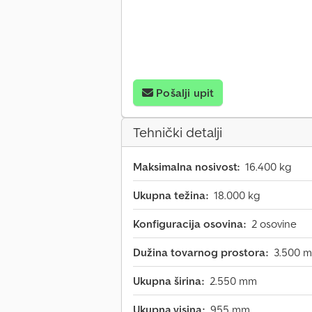
Pošalji upit
Tehnički detalji
Maksimalna nosivost:
16.400 kg
Ukupna težina:
18.000 kg
Konfiguracija osovina:
2 osovine
Dužina tovarnog prostora:
3.500 
Ukupna širina:
2.550 mm
Ukupna visina:
955 mm