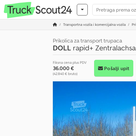
Transportna vozila i komercijalna vozila
Pr
Prikolica za transport trupaca
DOLL
rapid+ Zentralachs
Fiksna cena plus PDV
36.000 €
Pošalji upit
(42.840 € bruto)