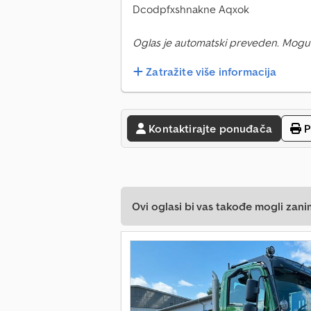
Dcodpfxshnakne Aqxok
Oglas je automatski preveden. Mogu
Zatražite više informacija
Kontaktirajte ponuđača
P
Ovi oglasi bi vas takođe mogli zani