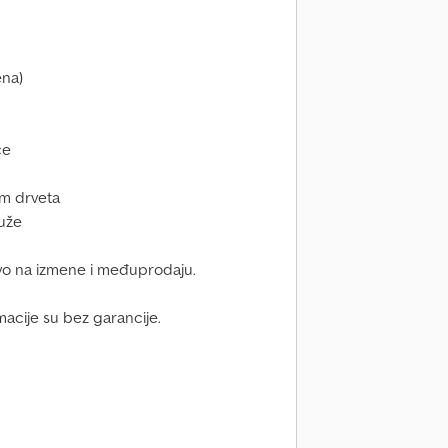
ena)
ce
5 m drveta
uže
vo na izmene i međuprodaju.
macije su bez garancije.