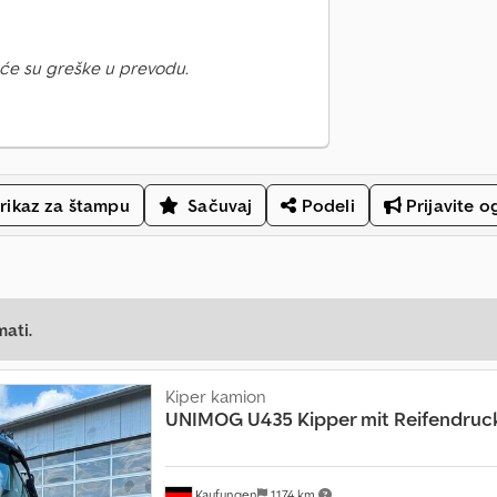
će su greške u prevodu.
rikaz za štampu
Sačuvaj
Podeli
Prijavite o
mati.
Kiper kamion
UNIMOG
U435 Kipper mit Reifendruc
Kaufungen
1.174 km