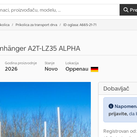
Pr
ikolica
Prikolica za transport drva
ID oglasa: A665-21-71
anhänger A2T-LZ35 ALPHA
Godina proizvodnje
Stanje
Lokacija
2026
Novo
Oppenau
Dobavljač
Napomen
prijavite,
da b
Registrovan od: