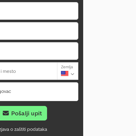
Zemlja
 i mesto
govac
Pošalji upit
zjava o zaštiti podataka