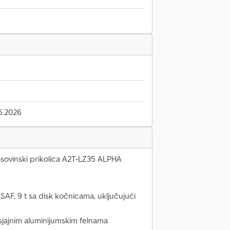
6.2026
osovinski prikolica A2T-LZ35 ALPHA
SAF, 9 t sa disk kočnicama, uključujući
sjajnim aluminijumskim felnama