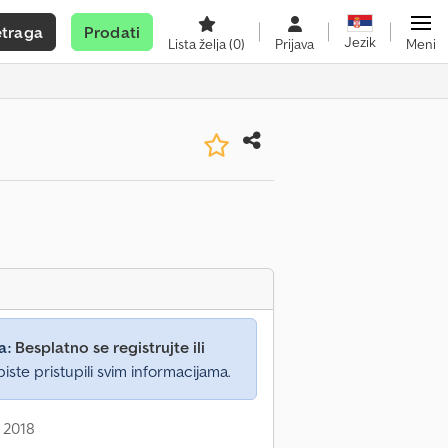
etraga
Prodati
Jezik
Lista želja
(0)
Prijava
Meni
a:
Besplatno se registrujte ili
iste pristupili svim informacijama.
 2018