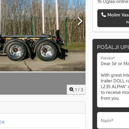
16 Oglasi online
Molim Vas da me pozovete
n
POŠALJI UP
Poruka*
1
/
3
Naziv*
aca