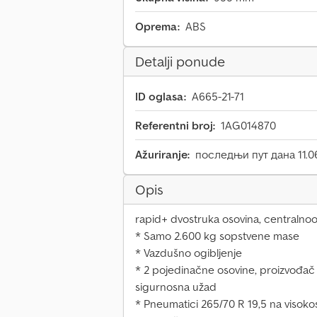
Oprema:
ABS
Detalji ponude
ID oglasa:
A665-21-71
Referentni broj:
1AG014870
Ažuriranje:
последњи пут дана 11.0
Opis
rapid+ dvostruka osovina, centralno
* Samo 2.600 kg sopstvene mase
* Vazdušno ogibljenje
* 2 pojedinačne osovine, proizvođač 
sigurnosna užad
* Pneumatici 265/70 R 19,5 na visoko