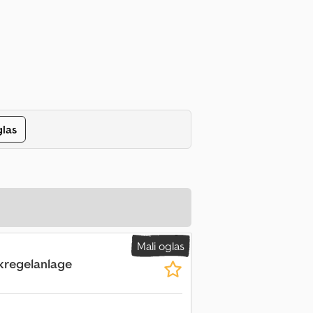
glas
Mali oglas
kregelanlage