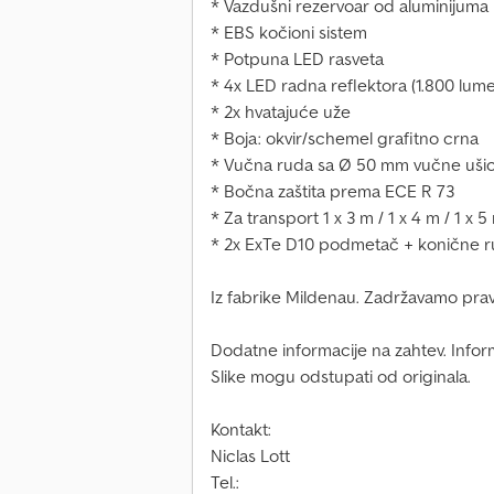
* Vazdušni rezervoar od aluminijuma
* EBS kočioni sistem
* Potpuna LED rasveta
* 4x LED radna reflektora (1.800 lum
* 2x hvatajuće uže
* Boja: okvir/schemel grafitno crna
* Vučna ruda sa Ø 50 mm vučne uši
* Bočna zaštita prema ECE R 73
* Za transport 1 x 3 m / 1 x 4 m / 1 x 
* 2x ExTe D10 podmetač + konične r
Iz fabrike Mildenau. Zadržavamo pra
Dodatne informacije na zahtev. Infor
Slike mogu odstupati od originala.
Kontakt:
Niclas Lott
Tel.: