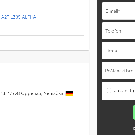
E-mail*
r A2T-LZ35 ALPHA
Telefon
Firma
Poštanski broj
Ja sam tr
e 13, 77728 Oppenau, Nemačka
I