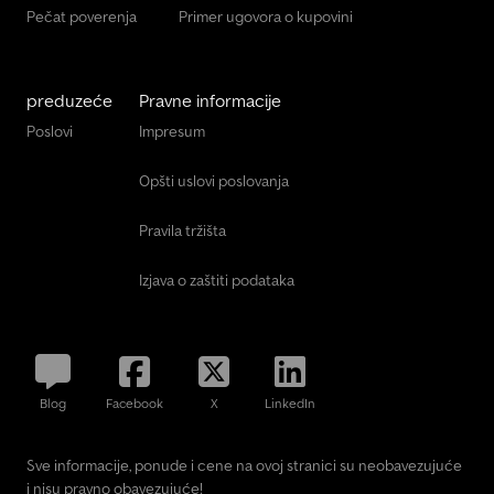
Pečat poverenja
Primer ugovora o kupovini
preduzeće
Pravne informacije
Poslovi
Impresum
Opšti uslovi poslovanja
Pravila tržišta
Izjava o zaštiti podataka
Blog
Facebook
X
LinkedIn
Sve informacije, ponude i cene na ovoj stranici su neobavezujuće
i nisu pravno obavezujuće!