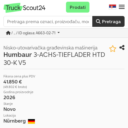
Prodati
Pretraga
/ ... / ID oglasa: A663-02-71
Nisko-utovarivačka građevinska mašinerija
Humbaur
3-ACHS-TIEFLADER HTD
30-K V5
Fiksna cena plus PDV
41.850 €
(49.802 € bruto)
Godina proizvodnje
2026
Stanje
Novo
Lokacija
Nürnberg