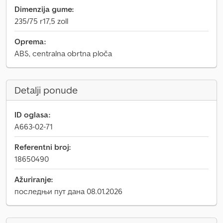
Dimenzija gume:
235/75 r17,5 zoll
Oprema:
ABS, centralna obrtna ploča
Detalji ponude
ID oglasa:
A663-02-71
Referentni broj:
18650490
Ažuriranje:
последњи пут дана 08.01.2026