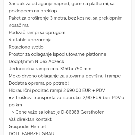
Sanduk za odlaganje napred, gore na platformi, sa
poklopcem na preklop
Paket za proširenje 3 metra, bez kosine, sa preklopnim
nosačima
Podizač rampi sa oprugom
4 x table upozorenja
Rotaciono svetlo
Prostor za odlaganje ispod utovarne platforme
Dodpfjhmm N Uex Aczeck
Jednodelna rampa cca. 3150 x 750 mm
Meko drveno oblaganje za utovarnu površinu i rampe
Dodatna oprema po potrebi:
Hidraulični podizač rampi 2.690,00 EUR + PDV
=> Troškovi transporta za isporuku: 2,90 EUR bez PDV-a
po km
=> Cene važe sa lokacije D-86368 Gersthofen
Vaš direktan kontakt:
Gospodin Hirn tel.
DOLL FAHRZEUGBAU