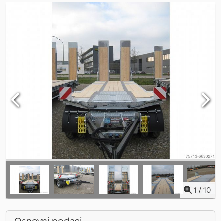
1
/
10
Osnovni podaci