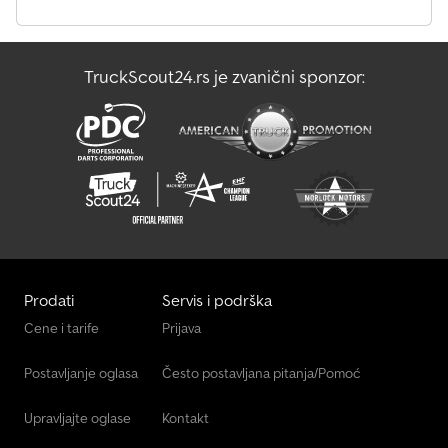
TruckScout24.rs je zvanični sponzor:
Prodati
Servis i podrška
Cene i tarife
Prijava
Postavljanje oglasa
Često postavljana pitanja/Pomoć
Upravljajte oglase
Kontakt