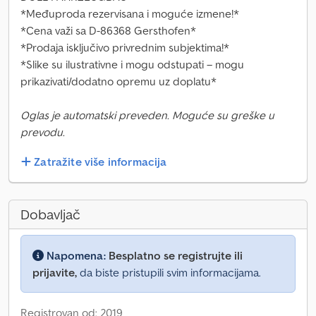
*Međuproda rezervisana i moguće izmene!*
*Cena važi sa D-86368 Gersthofen*
*Prodaja isključivo privrednim subjektima!*
*Slike su ilustrativne i mogu odstupati – mogu
prikazivati/dodatno opremu uz doplatu*
Oglas je automatski preveden. Moguće su greške u
prevodu.
Zatražite više informacija
Dobavljač
Napomena:
Besplatno se registrujte ili
prijavite,
da biste pristupili svim informacijama.
Registrovan od: 2019