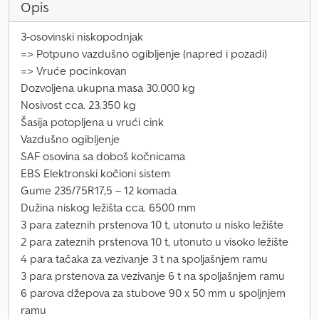
Opis
3-osovinski niskopodnjak
=> Potpuno vazdušno ogibljenje (napred i pozadi)
=> Vruće pocinkovan
Dozvoljena ukupna masa 30.000 kg
Nosivost cca. 23.350 kg
Šasija potopljena u vrući cink
Vazdušno ogibljenje
SAF osovina sa doboš kočnicama
EBS Elektronski kočioni sistem
Gume 235/75R17,5 – 12 komada
Dužina niskog ležišta cca. 6500 mm
3 para zateznih prstenova 10 t, utonuto u nisko ležište
2 para zateznih prstenova 10 t, utonuto u visoko ležište
4 para tačaka za vezivanje 3 t na spoljašnjem ramu
3 para prstenova za vezivanje 6 t na spoljašnjem ramu
6 parova džepova za stubove 90 x 50 mm u spoljnjem
ramu