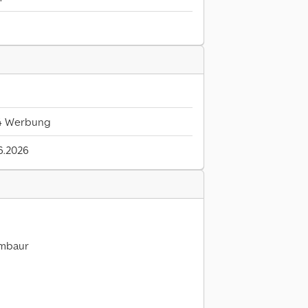
4 Werbung
6.2026
umbaur