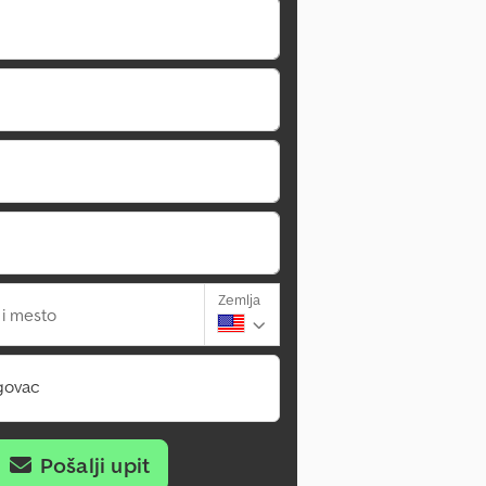
Zemlja
 i mesto
govac
Pošalji upit