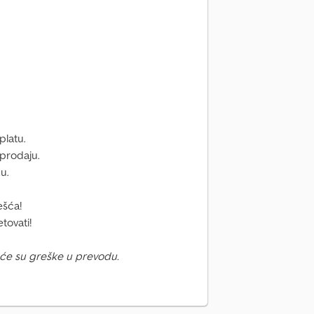
platu.
prodaju.
u.
ešća!
tovati!
će su greške u prevodu.