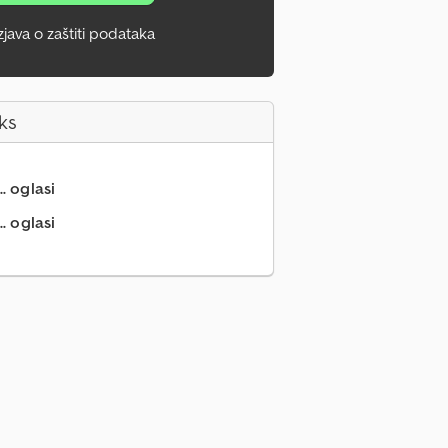
zjava o zaštiti podataka
ks
.. oglasi
. oglasi