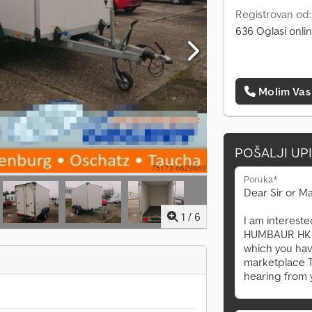
Registrovan od
636 Oglasi onli
Molim Vas
POŠALJI UP
Poruka*
1
/
6