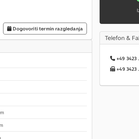
I
Dogovoriti termin razgledanja
Telefon & Fa
+49 3423 .
+49 3423 ..
mm
mm
m