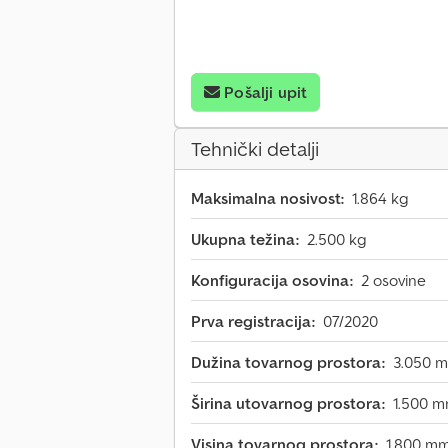
Pošalji upit
Tehnički detalji
Maksimalna nosivost:
1.864 kg
Ukupna težina:
2.500 kg
Konfiguracija osovina:
2 osovine
Prva registracija:
07/2020
Dužina tovarnog prostora:
3.050 
Širina utovarnog prostora:
1.500 
Visina tovarnog prostora:
1.800 m