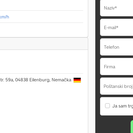
Naziv*
0km/h
E-mail*
Telefon
Firma
r. 59a, 04838 Eilenburg, Nemačka
Poštanski broj
Ja sam tr