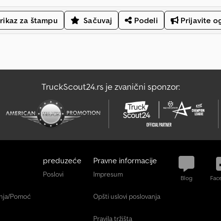
rikaz za štampu
Sačuvaj
Podeli
Prijavite o
TruckScout24.rs je zvanični sponzor:
preduzeće
Pravne informacije
Poslovi
Impresum
Blog
Fac
anja/Pomoć
Opšti uslovi poslovanja
Pravila tržišta