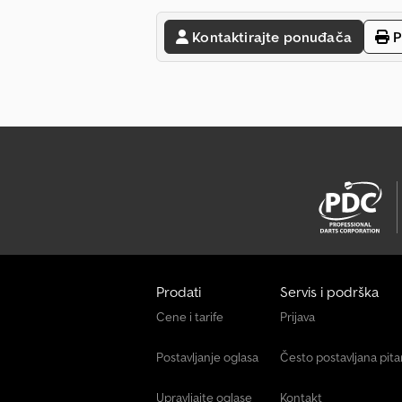
Kontaktirajte ponuđača
P
Prodati
Servis i podrška
Cene i tarife
Prijava
Postavljanje oglasa
Često postavljana pit
Upravljajte oglase
Kontakt