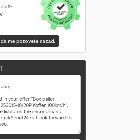
: 2009
ne
 da me pozovete nazad.
IT