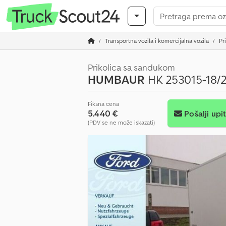
Transportna vozila i komercijalna vozila
Pr
Prikolica sa sandukom
HUMBAUR
HK 253015-18/2
Fiksna cena
5.440 €
Pošalji upi
(PDV se ne može iskazati)