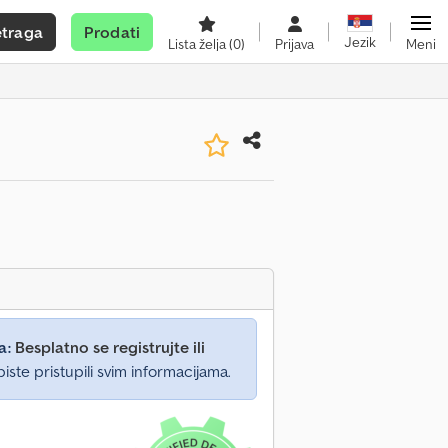
etraga
Prodati
Jezik
Lista želja
(0)
Prijava
Meni
a:
Besplatno se registrujte ili
iste pristupili svim informacijama.