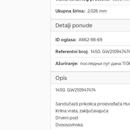
Ukupna širina:
2.026 mm
Detalji ponude
ID oglasa:
A662-98-69
Referentni broj:
1450. GW21094747
Ažuriranje:
последњи пут дана 11.0
Opis
1450. GW210947474
Sandučasti prikolica proizvođača H
Krilna vrata, zaključavajuća
Drveni pod
Dvoosovinska