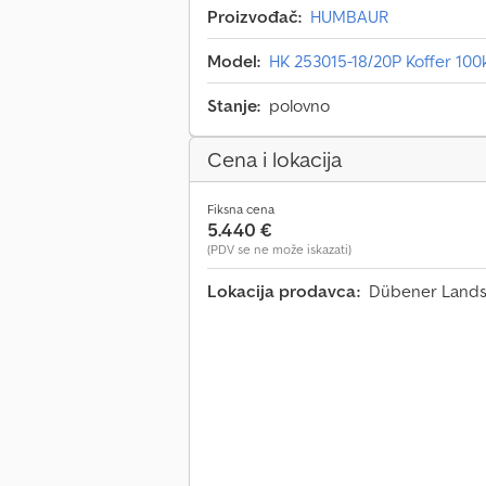
Proizvođač:
HUMBAUR
Model:
HK 253015-18/20P Koffer 10
Stanje:
polovno
Cena i lokacija
Fiksna cena
5.440 €
(PDV se ne može iskazati)
Lokacija prodavca:
Dübener Landst