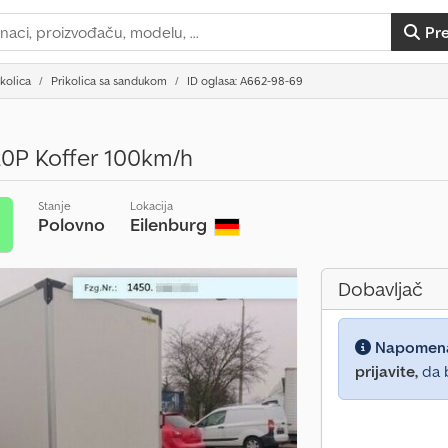
Pr
ikolica
Prikolica sa sandukom
ID oglasa: A662-98-69
0P Koffer 100km/h
Stanje
Lokacija
Polovno
Eilenburg
t
Dobavljač
Napomen
prijavite,
da b