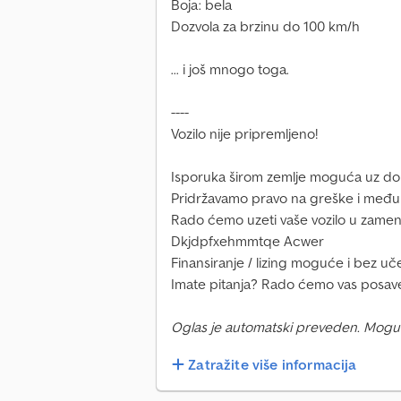
Boja: bela
Dozvola za brzinu do 100 km/h
... i još mnogo toga.
----
Vozilo nije pripremljeno!
Isporuka širom zemlje moguća uz do
Pridržavamo pravo na greške i među
Rado ćemo uzeti vaše vozilo u zamen
Dkjdpfxehmmtqe Acwer
Finansiranje / lizing moguće i bez uč
Imate pitanja? Rado ćemo vas posave
Oglas je automatski preveden. Mogu
Zatražite više informacija