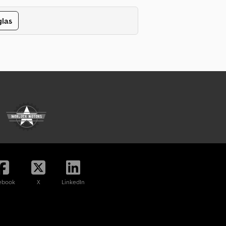
glas
ebook
X
LinkedIn