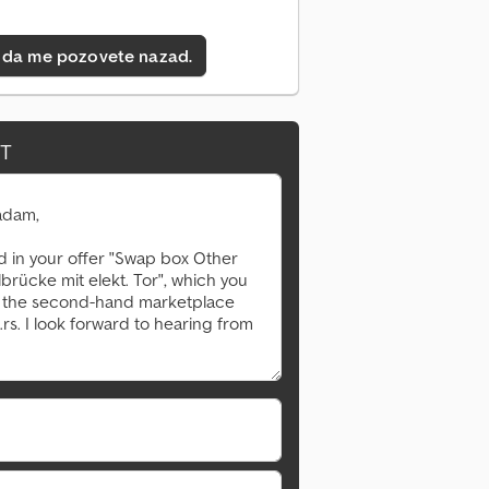
 da me pozovete nazad.
IT