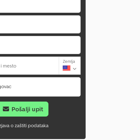
Zemlja
 i mesto
govac
Pošalji upit
zjava o zaštiti podataka