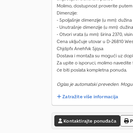
Molimo, dostupnost proverite putem
Dimenzije:
- Spoljašnje dimenzije (u mm): dužina 
- Unutrašnje dimenzije (u mm): dužina
- Otvori vrata (u mm): širina 2370, vis
Cena uključuje utovar u D-26810 We
Chjdpfx Anehfvk Sjqsa
Dostava i montaža su mogući uz dopl
Za upite o isporuci, molimo navedite
će biti poslata kompletna ponuda.
Oglas je automatski preveden. Mogu
Zatražite više informacija
Kontaktirajte ponuđača
P