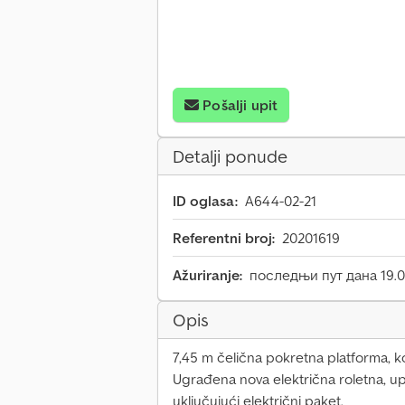
Pošalji upit
Detalji ponude
ID oglasa:
A644-02-21
Referentni broj:
20201619
Ažuriranje:
последњи пут дана 19.0
Opis
7,45 m čelična pokretna platforma, kor
Ugrađena nova električna roletna, u
uključujući električni paket.