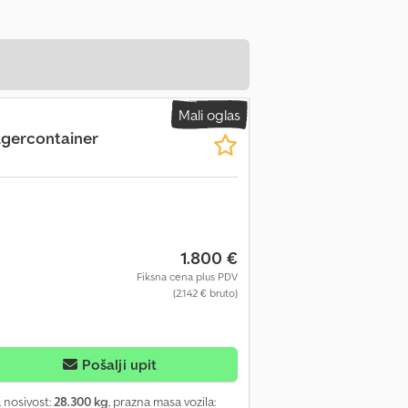
Mali oglas
gercontainer
1.800 €
Fiksna cena plus PDV
(2.142 € bruto)
Pošalji upit
 nosivost:
28.300 kg
, prazna masa vozila: