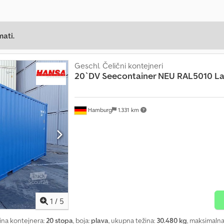
mati.
Geschl. Čelični kontejneri
20`DV Seecontainer NEU RAL5010 La
Hamburg
1.331 km
1
/
5
žina kontejnera:
20 stopa
, boja:
plava
, ukupna težina:
30.480 kg
, maksimalna