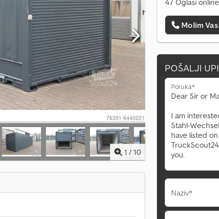
47 Oglasi online
Molim Vas
POŠALJI UP
Poruka*
1
/
10
Naziv*