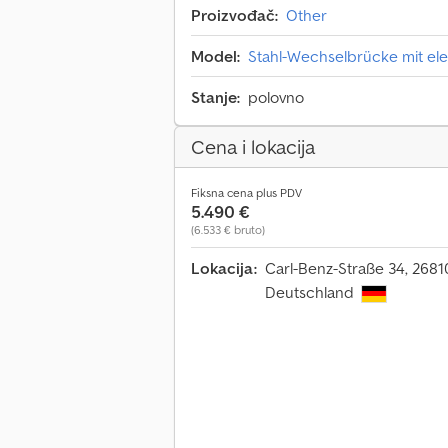
Proizvođač:
Other
Model:
Stahl-Wechselbrücke mit elek
Stanje:
polovno
Cena i lokacija
Fiksna cena plus PDV
5.490 €
(6.533 € bruto)
Lokacija:
Carl-Benz-Straße 34, 2681
Deutschland