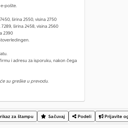
 e-pošte.
7450, širina 2550, visina 2750
 7289, širina 2458, visina 2560
ina 2390
stoverledingen.
atu.
 firmu i adresu za isporuku, nakon čega
će su greške u prevodu.
rikaz za štampu
Sačuvaj
Podeli
Prijavite o