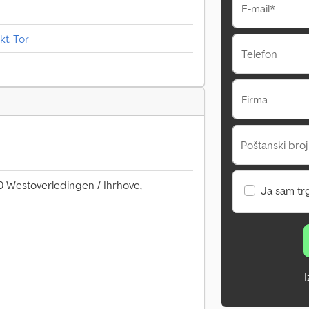
E-mail*
t. Tor
Telefon
Firma
Poštanski broj
0 Westoverledingen / Ihrhove,
Ja sam tr
I