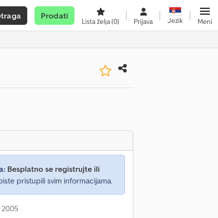
etraga
Prodati
Jezik
Lista želja
(0)
Prijava
Meni
a:
Besplatno se registrujte ili
iste pristupili svim informacijama.
: 2005