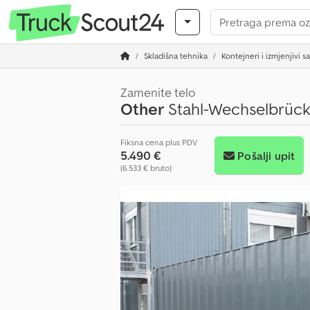
Skladišna tehnika
Kontejneri i izmjenjivi s
Zamenite telo
Other
Stahl-Wechselbrücke
Fiksna cena plus PDV
5.490 €
Pošalji upit
(6.533 € bruto)