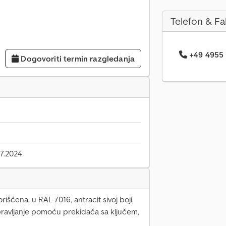
Telefon & Fa
+49 4955 .
Dogovoriti termin razgledanja
7.2024
išćena, u RAL-7016, antracit sivoj boji.
pravljanje pomoću prekidača sa ključem,