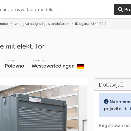
Pr
anduci
Izmenjiva nadgradnja s sandučarom
ID oglasa: A644-02-21
 mit elekt. Tor
Stanje
Lokacija
Polovno
Westoverledingen
Dobavljač
Napomen
prijavite,
da b
Registrovan od