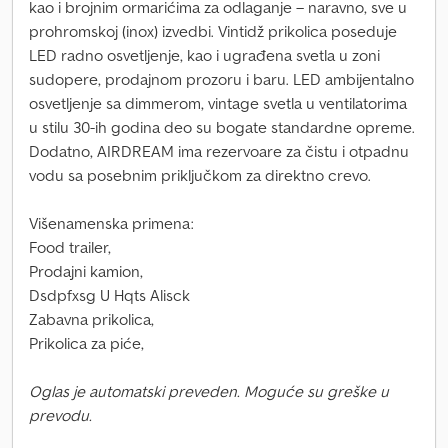
kao i brojnim ormarićima za odlaganje – naravno, sve u
prohromskoj (inox) izvedbi. Vintidž prikolica poseduje
LED radno osvetljenje, kao i ugrađena svetla u zoni
sudopere, prodajnom prozoru i baru. LED ambijentalno
osvetljenje sa dimmerom, vintage svetla u ventilatorima
u stilu 30-ih godina deo su bogate standardne opreme.
Dodatno, AIRDREAM ima rezervoare za čistu i otpadnu
vodu sa posebnim priključkom za direktno crevo.
Višenamenska primena:
Food trailer,
Prodajni kamion,
Dsdpfxsg U Hqts Alisck
Zabavna prikolica,
Prikolica za piće,
Oglas je automatski preveden. Moguće su greške u
prevodu.