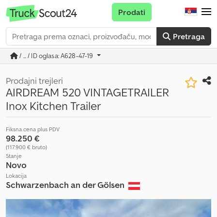
Prodati
Pretraga
/ ... / ID oglasa: A628-47-19
Prodajni trejleri
AIRDREAM 520 VINTAGETRAILER
Inox Kitchen Trailer
Fiksna cena plus PDV
98.250 €
(117.900 € bruto)
Stanje
Novo
Lokacija
Schwarzenbach an der Gölsen