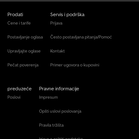
Prodati
Servis i podrška
Cene i tarife
Prijava
Postavljanje oglasa
Često postavljana pitanja/Pomoć
Upravljajte oglase
Kontakt
Pečat poverenja
Primer ugovora o kupovini
preduzeće
Pravne informacije
Poslovi
Impresum
Opšti uslovi poslovanja
Pravila tržišta