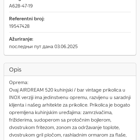
A628-47-19
Referentni broj:
19547428
Ažuriranje:
последњи пут дана 03.06.2025
Opis
Oprema:
Ovaj AIRDREAM 520 kuhinjski / bar vintage prikolica u
INOX verziji ima jedinstvenu opremu, razvijenu u saradnji
klijenta i našeg arhitekte za prikolice. Prikolica je bogato
opremljena kuhinjskim uređajima: zamrzivačima,
frižiderima, sudoperom sa protočnim bojlerom,
dvostrukom fritezom, zonom za održavanje toplote,
dvostrukom gril pločom, rashladnim ormarom za flaše,