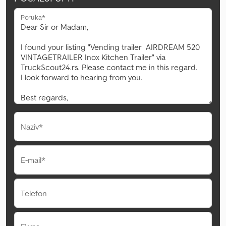
Poruka*
Naziv*
E-mail*
Telefon