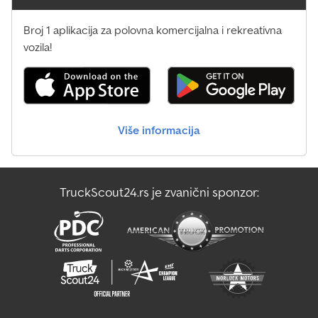
Broj 1 aplikacija za polovna komercijalna i rekreativna
vozila!
Više informacija
TruckScout24.rs je zvanični sponzor: