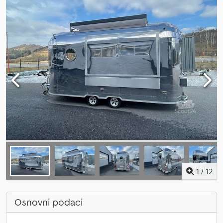
1
/
12
Osnovni podaci