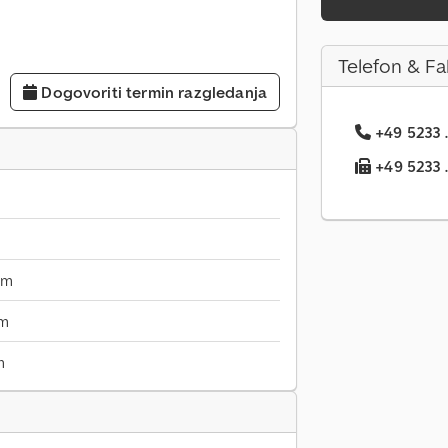
Telefon & Fa
Dogovoriti termin razgledanja
+49 5233 .
+49 5233 ..
mm
mm
m