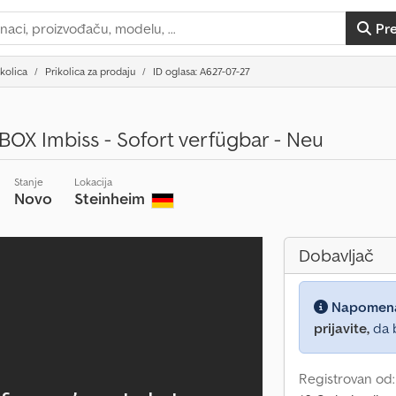
Pr
ikolica
Prikolica za prodaju
ID oglasa: A627-07-27
X Imbiss - Sofort verfügbar - Neu
Stanje
Lokacija
Novo
Steinheim
Dobavljač
Napomen
prijavite,
da b
Registrovan od