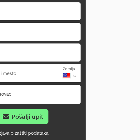
Zemlja
 i mesto
govac
Pošalji upit
zjava o zaštiti podataka