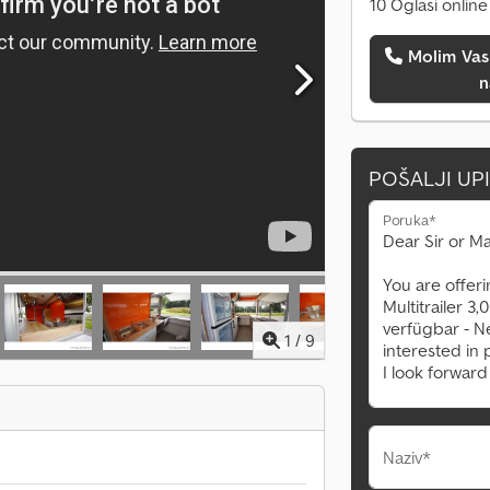
10 Oglasi online
Molim Vas da me pozovete
n
POŠALJI UP
Poruka*
1
/
9
Naziv*