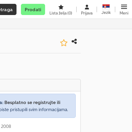
etraga
Prodati
Jezik
Lista želja
(0)
Prijava
Meni
a:
Besplatno se registrujte ili
iste pristupili svim informacijama.
: 2008