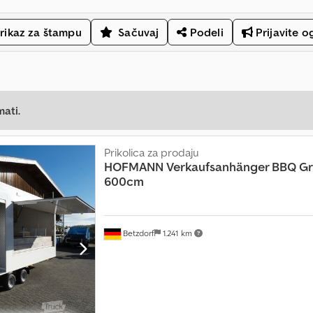
rikaz za štampu
Sačuvaj
Podeli
Prijavite o
mati.
Prikolica za prodaju
HOFMANN
Verkaufsanhänger BBQ Gri
600cm
Betzdorf
1.241 km