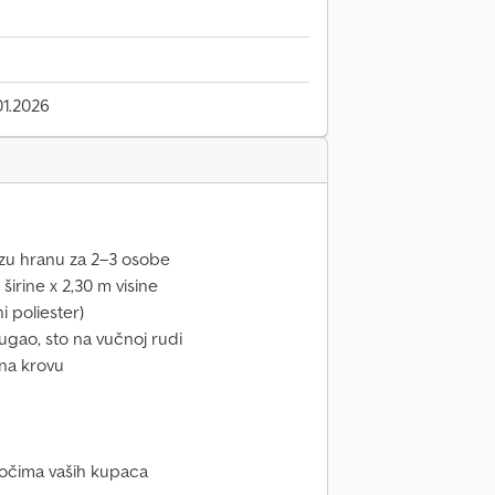
1.2026
rzu hranu za 2–3 osobe
širine x 2,30 m visine
i poliester)
ougao, sto na vučnoj rudi
 na krovu
a očima vaših kupaca