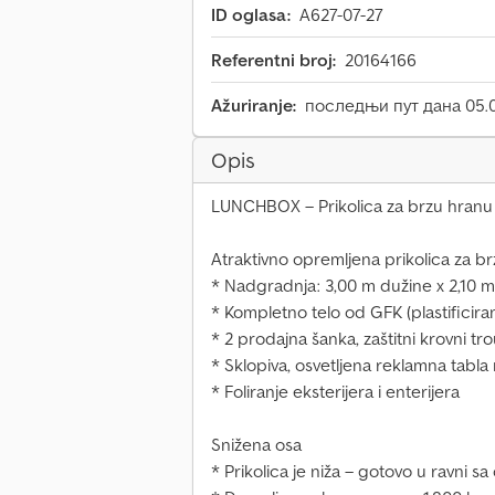
ID oglasa:
A627-07-27
Referentni broj:
20164166
Ažuriranje:
последњи пут дана 05.0
Opis
LUNCHBOX – Prikolica za brzu hranu
Atraktivno opremljena prikolica za b
* Nadgradnja: 3,00 m dužine x 2,10 m 
* Kompletno telo od GFK (plastificiran
* 2 prodajna šanka, zaštitni krovni tr
* Sklopiva, osvetljena reklamna tabla
* Foliranje eksterijera i enterijera
Snižena osa
* Prikolica je niža – gotovo u ravni s