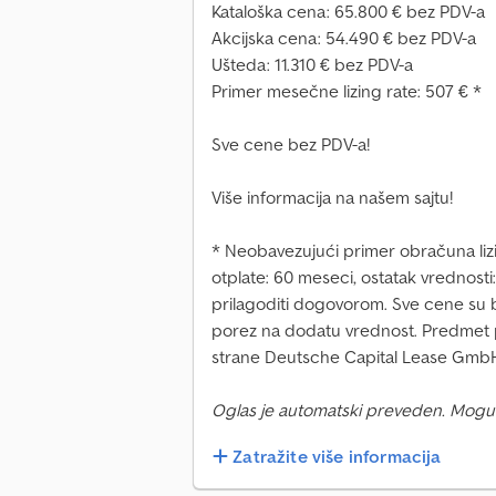
Kataloška cena: 65.800 € bez PDV-a
Akcijska cena: 54.490 € bez PDV-a
Ušteda: 11.310 € bez PDV-a
Primer mesečne lizing rate: 507 € *
Sve cene bez PDV-a!
Više informacija na našem sajtu!
* Neobavezujući primer obračuna lizin
otplate: 60 meseci, ostatak vrednost
prilagoditi dogovorom. Sve cene su
porez na dodatu vrednost. Predmet 
strane Deutsche Capital Lease Gmb
Oglas je automatski preveden. Mogu
Zatražite više informacija