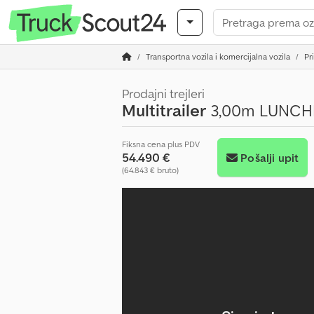
Transportna vozila i komercijalna vozila
Pr
Prodajni trejleri
Multitrailer
3,00m LUNCHBO
Fiksna cena plus PDV
54.490 €
Pošalji upit
(64.843 € bruto)