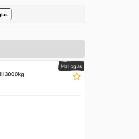
glas
Mali oglas
ll 3000kg