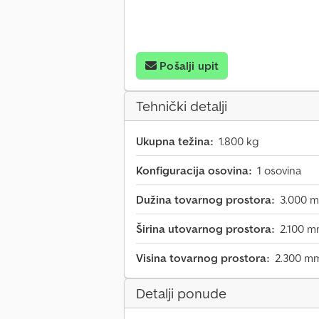
Pošalji upit
Tehnički detalji
Ukupna težina:
1.800 kg
Konfiguracija osovina:
1 osovina
Dužina tovarnog prostora:
3.000 
Širina utovarnog prostora:
2.100 
Visina tovarnog prostora:
2.300 m
Detalji ponude