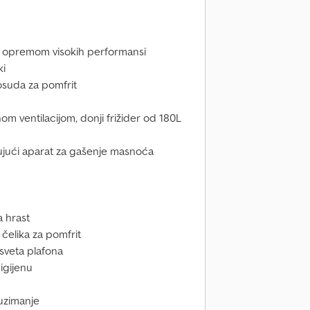
 opremom visokih performansi
ki
osuda za pomfrit
nom ventilacijom, donji frižider od 180L
čujući aparat za gašenje masnoća
 hrast
 čelika za pomfrit
asveta plafona
higijenu
uzimanje