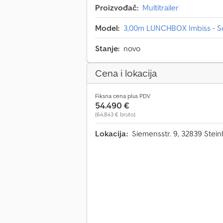
Proizvođač:
Multitrailer
Model:
3,00m LUNCHBOX Imbiss - So
Stanje:
novo
Cena i lokacija
Fiksna cena plus PDV
54.490 €
(64.843 € bruto)
Lokacija:
Siemensstr. 9, 32839 Stei