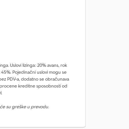
ga. Uslovi lizinga: 20% avans, rok
i: 45%. Pojedinačni uslovi mogu se
 bez PDV-a, dodatno se obračunava
procene kreditne sposobnosti od
H.
će su greške u prevodu.