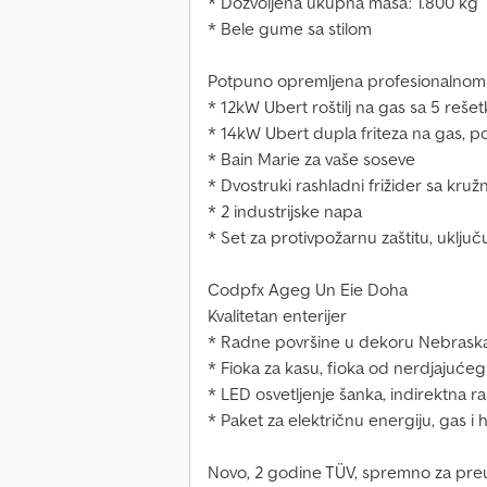
* Dozvoljena ukupna masa: 1.800 kg
* Bele gume sa stilom
Potpuno opremljena profesionalnom
* 12kW Ubert roštilj na gas sa 5 rešet
* 14kW Ubert dupla friteza na gas, p
* Bain Marie za vaše soseve
* Dvostruki rashladni frižider sa kruž
* 2 industrijske napa
* Set za protivpožarnu zaštitu, uklju
Codpfx Ageg Un Eie Doha
Kvalitetan enterijer
* Radne površine u dekoru Nebraska
* Fioka za kasu, fioka od nerdjajućeg
* LED osvetljenje šanka, indirektna r
* Paket za električnu energiju, gas i 
Novo, 2 godine TÜV, spremno za pre