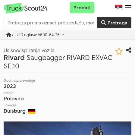
Prodati
Pretraga
/ ... / ID oglasa: A600-64-78
Usisno/ispiranje vozila
Rivard
Saugbagger RIVARD EXVAC
SE.10
Godina proizvodnje
2023
Stanje
Polovno
Lokacija
Duisburg