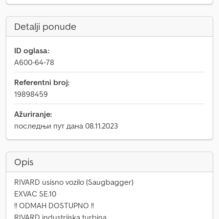
Detalji ponude
ID oglasa:
A600-64-78
Referentni broj:
19898459
Ažuriranje:
последњи пут дана 08.11.2023
Opis
RIVARD usisno vozilo (Saugbagger)
EXVAC SE.10
!! ODMAH DOSTUPNO !!
RIVARD industrijska turbina