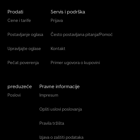
dodatna utičnica 24V u suvozačkom prostoru za noge,
Prodati
Servis i podrška
predpriprema za 4 kamere okoline (prikaz u vozilu), predpriprema
za dodatna radna svetla, dvostruka spojka, hladnjak za ulje
Cene i tarife
Prijava
menjača Za dodatne informaci
Postavljanje oglasa
Često postavljana pitanja/Pomoć
Upravljajte oglase
Kontakt
Pečat poverenja
Primer ugovora o kupovini
preduzeće
Pravne informacije
Poslovi
Impresum
Opšti uslovi poslovanja
Pravila tržišta
Izjava o zaštiti podataka