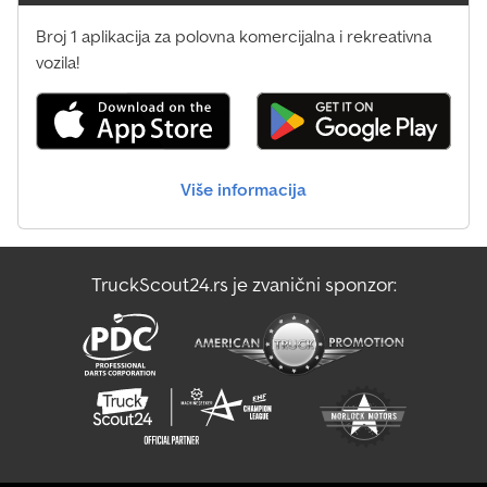
automatsko dugačko svetlo i svetlo za skretanje, sistem
asistencije: prepoznavanje saobraćajnih znakova, kabina: pokretni
Broj 1 aplikacija za polovna komercijalna i rekreativna
ulaz kabine, vešanje: prednje opruge 9,0 t, 4 lista, funkcija daljinske
vozila!
provere stanja online, vozilo bez prikolničke kočnice, vozilo bez
vučne kuke, ograničavač brzine, menjač 16-stepeni – tip G 280-16,
zaključavanje menjača nezavisno od menjača, zadnja osovina
zupčanik 300, blatobran u 3 dela, blatobran u 3 dela sa zaštitom od
prskanja, rezervoar za gorivo: 510 litara aluminijumski, desno,
rashladna kutija / frižider, rashladni kapacitet za tople klimatske
Više informacija
zone, pojačana motorna kočnica, podizačka upravljiva pomoćna
osovina 9 t, vezana, navigacioni sistem, PTO (uzimanje snage) -
glatki prirubnica, nezavisni i spojnički PTO MB 1.2, PTO MB 131-2c,
podesivi specijalni modul, međuosovinski razmak 4.200 mm, zadnji
TruckScout24.rs je zvanični sponzor:
prepust šasije 1.650 mm, senzor za kišu, akustični i svetlosni (spolja)
uređaj za upozorenje pri vožnji unazad, dodatni ključ sa daljinskim
upravljačem (2), automatski osigurač, presvlaka/sedišta: suvozačko
sedište od velura, presvlaka/sedišta: vozačko sedište od velura,
sedišta u kabini: rukonasloni obostrano na suvozačkom sedištu,
sedišta u kabini: suvozačko komforno sedište na vazdušno
oslanjanje, sedišta u kabini: vozačko komforno sedište na
vazdušno oslanjanje, spoljna zavesa protiv sunca, dodatna
utičnica 12V, utičnica 24V / 25A u suvozačkom prostoru za noge,