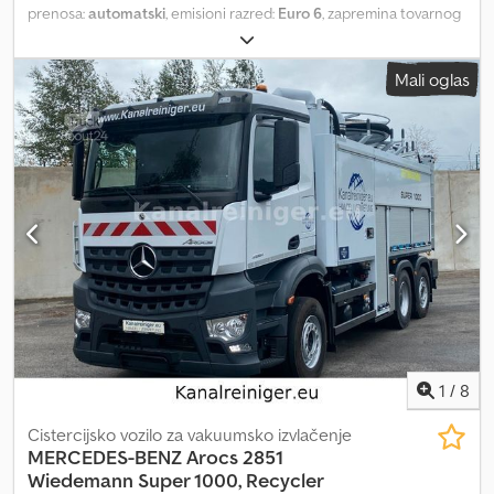
prenosa:
automatski
, emisioni razred:
Euro 6
, zapremina tovarnog
prostora:
7 m³
, Godina proizvodnje:
2024
, broj mašine/vozila:
EXVAC SE.7
, RIVARD usisni bager / vozilo po porudžbini EXVAC
Mali oglas
SE.7 !! Rok isporuke: < 8 meseci !! RIVARD industrijska turbina
Odvojivi ulaz za usisno crevo Dwjdpfx Apog Dl Ane Hsa Zapremina
rezervoara 7,0 m³ Izbočnik sa 4 zgloba Hidrostatički pogon Sistem
za čišćenje filtera Sigurnosna zaštita od pada nazad / napred
Kamera za nadzor putanje kretanja
1
/
8
Cistercijsko vozilo za vakuumsko izvlačenje
MERCEDES-BENZ
Arocs 2851
Wiedemann Super 1000, Recycler