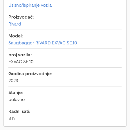
Usisno/ispiranje vozila
Proizvođač:
Rivard
Model:
Saugbagger RIVARD EXVAC SE.10
broj vozila:
EXVAC SE.10
Godina proizvodnje:
2023
Stanje:
polovno
Radni sati:
8 h