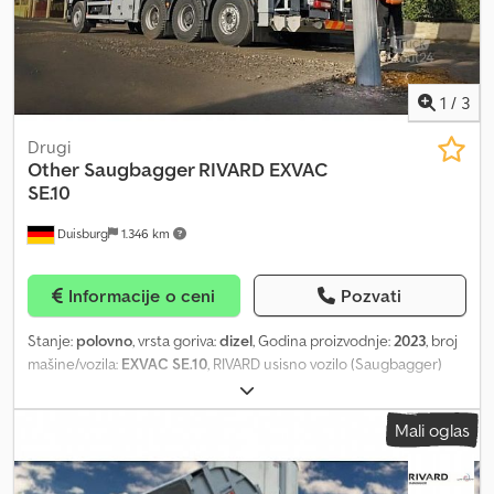
1
/
3
Drugi
Other
Saugbagger RIVARD EXVAC
SE.10
Duisburg
1.346 km
Informacije o ceni
Pozvati
Stanje:
polovno
, vrsta goriva:
dizel
, Godina proizvodnje:
2023
, broj
mašine/vozila:
EXVAC SE.10
, RIVARD usisno vozilo (Saugbagger)
EXVAC SE.10 !! ODMAH DOSTUPNO. !! RIVARD industrijska turbina
Odvojivo uvlačenje usisnog creva Zapremina rezervoara 10,5 m³
Mali oglas
Izvlakač sa 4 zgloba Hidrostatički pogon Dsdpfx Ajkl N R Asp Hswa
Sistem za čišćenje filtera Sigurnosna zaštita od pada
(zadnja/prednja) Kamera za nadzor putanje vožnje