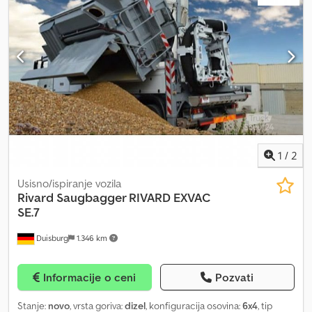
1
/
2
Usisno/ispiranje vozila
Rivard
Saugbagger RIVARD EXVAC
SE.7
Duisburg
1.346 km
Informacije o ceni
Pozvati
Stanje:
novo
, vrsta goriva:
dizel
, konfiguracija osovina:
6x4
, tip