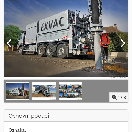
1
/
3
Osnovni podaci
Oznaka: