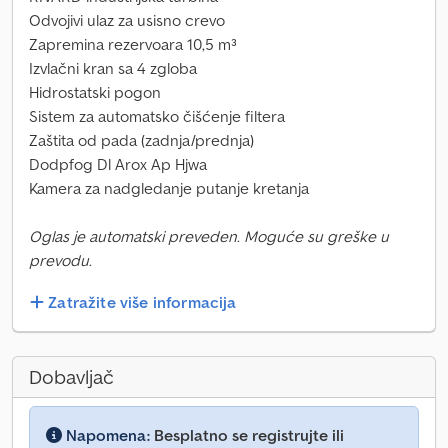
Odvojivi ulaz za usisno crevo
Zapremina rezervoara 10,5 m³
Izvlačni kran sa 4 zgloba
Hidrostatski pogon
Sistem za automatsko čišćenje filtera
Zaštita od pada (zadnja/prednja)
Dodpfog Dl Arox Ap Hjwa
Kamera za nadgledanje putanje kretanja
Oglas je automatski preveden. Moguće su greške u
prevodu.
Zatražite više informacija
Dobavljač
Napomena:
Besplatno se registrujte ili