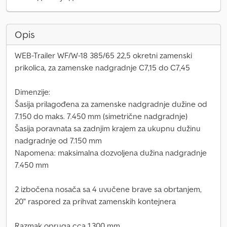
Opis
WEB-Trailer WF/W-18 385/65 22,5 okretni zamenski
prikolica, za zamenske nadgradnje C7,15 do C7,45
Dimenzije:
Šasija prilagođena za zamenske nadgradnje dužine od
7.150 do maks. 7.450 mm (simetrične nadgradnje)
Šasija poravnata sa zadnjim krajem za ukupnu dužinu
nadgradnje od 7.150 mm
Napomena: maksimalna dozvoljena dužina nadgradnje
7.450 mm
2 izbočena nosača sa 4 uvučene brave sa obrtanjem,
20" raspored za prihvat zamenskih kontejnera
Razmak opruga cca 1.300 mm