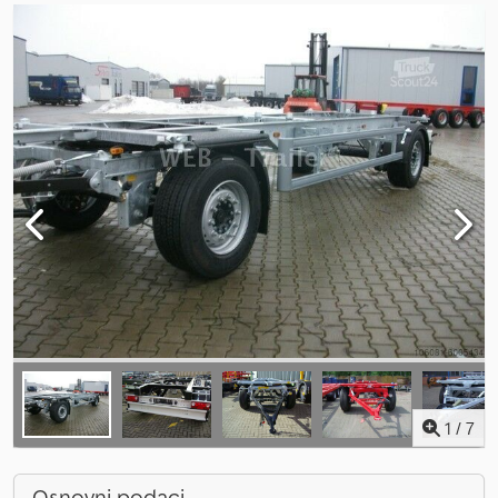
1
/
7
Osnovni podaci