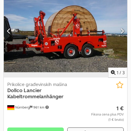
1
/
3
Prikolice građevinskih mašina
Dollco
Lancier
Kabeltrommelanhänger
1 €
Nürnberg
961 km
Fiksna cena plus PDV
(1 € bruto)