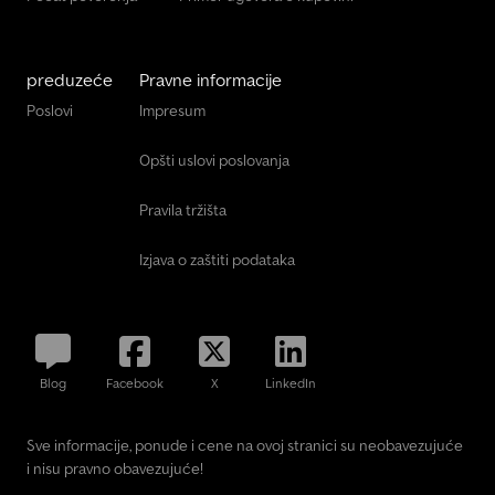
preduzeće
Pravne informacije
Poslovi
Impresum
Opšti uslovi poslovanja
Pravila tržišta
Izjava o zaštiti podataka
Blog
Facebook
X
LinkedIn
Sve informacije, ponude i cene na ovoj stranici su neobavezujuće
i nisu pravno obavezujuće!