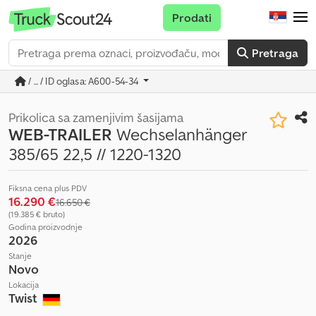
Prodati
Pretraga
/ ... / ID oglasa: A600-54-34
Prikolica sa zamenjivim šasijama
WEB-TRAILER
Wechselanhänger
385/65 22,5 // 1220-1320
Fiksna cena plus PDV
16.290 €
16.650 €
(19.385 € bruto)
Godina proizvodnje
2026
Stanje
Novo
Lokacija
Twist