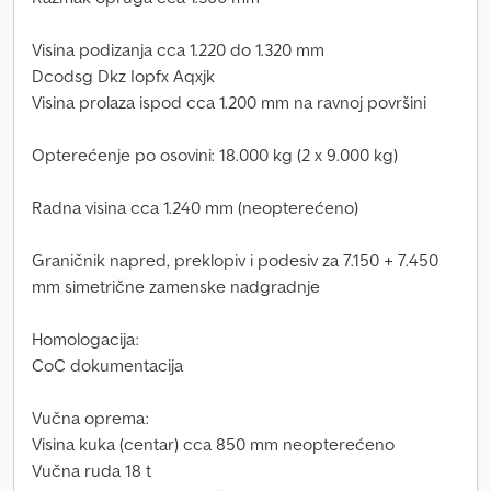
Visina podizanja cca 1.220 do 1.320 mm
Dcodsg Dkz Iopfx Aqxjk
Visina prolaza ispod cca 1.200 mm na ravnoj površini
Opterećenje po osovini: 18.000 kg (2 x 9.000 kg)
Radna visina cca 1.240 mm (neopterećeno)
Graničnik napred, preklopiv i podesiv za 7.150 + 7.450
mm simetrične zamenske nadgradnje
Homologacija:
CoC dokumentacija
Vučna oprema:
Visina kuka (centar) cca 850 mm neopterećeno
Vučna ruda 18 t