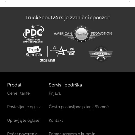
dužinama. BTT 131.80V u sklopljenom stanju Proširenje Ukupna
širina prikolice u sklopljenom stanju prema StVZO iznosi 2550 mm.
TruckScout24.rs je zvanični sponzor:
Na gradilištu je moguća proširenost do maksimalno 4000 mm.
Tako se korisna širina tovarnog prostora povećava sa 1690 mm na
3090 mm. (Dimenzije mogu da variraju u zavisnosti od tipa
prikolice.) Pogon doboša je podeljen i automatski se prilagođava
pri proširenju.
Prodati
Servis i podrška
Cene i tarife
Prijava
Postavljanje oglasa
Često postavljana pitanja/Pomoć
Upravljajte oglase
Kontakt
Pečat poverenja
Primer ugovora o kupovini