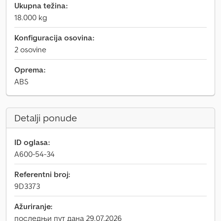
Ukupna težina:
18.000 kg
Konfiguracija osovina:
2 osovine
Oprema:
ABS
Detalji ponude
ID oglasa:
A600-54-34
Referentni broj:
9D3373
Ažuriranje:
последњи пут дана 29.07.2026