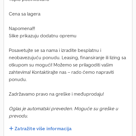
Cena sa lagera
Napomena!!!
Slike prikazuju dodatnu opremu
Posavetujte se sa nama i izradite besplatnu i
neobavezujuću ponudu. Leasing, finansiranje ili lizing sa
otkupom su mogući! Možemo se prilagoditi vašim
zahtevima! Kontaktirajte nas – rado ćemo napraviti
ponudu.
Zadržavamo pravo na greške i međuprodaju!
Oglas je automatski preveden. Moguće su greške u
prevodu.
Zatražite više informacija