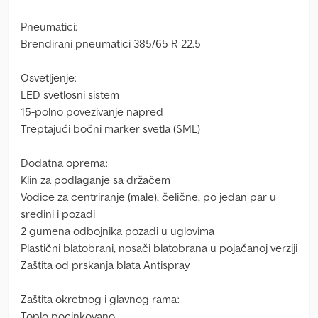
Pneumatici:
Brendirani pneumatici 385/65 R 22.5
Osvetljenje:
LED svetlosni sistem
15-polno povezivanje napred
Treptajući bočni marker svetla (SML)
Dodatna oprema:
Klin za podlaganje sa držačem
Vođice za centriranje (male), čelične, po jedan par u
sredini i pozadi
2 gumena odbojnika pozadi u uglovima
Plastični blatobrani, nosači blatobrana u pojačanoj verziji
Zaštita od prskanja blata Antispray
Zaštita okretnog i glavnog rama:
Toplo pocinkovano