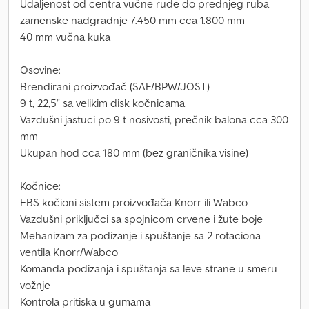
Udaljenost od centra vučne rude do prednjeg ruba
zamenske nadgradnje 7.450 mm cca 1.800 mm
40 mm vučna kuka
Osovine:
Brendirani proizvođač (SAF/BPW/JOST)
9 t, 22,5" sa velikim disk kočnicama
Vazdušni jastuci po 9 t nosivosti, prečnik balona cca 300
mm
Ukupan hod cca 180 mm (bez graničnika visine)
Kočnice:
EBS kočioni sistem proizvođača Knorr ili Wabco
Vazdušni priključci sa spojnicom crvene i žute boje
Mehanizam za podizanje i spuštanje sa 2 rotaciona
ventila Knorr/Wabco
Komanda podizanja i spuštanja sa leve strane u smeru
vožnje
Kontrola pritiska u gumama