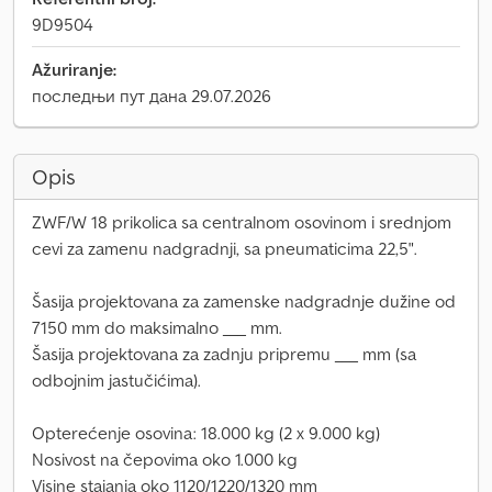
9D9504
Ažuriranje:
последњи пут дана 29.07.2026
Opis
ZWF/W 18 prikolica sa centralnom osovinom i srednjom
cevi za zamenu nadgradnji, sa pneumaticima 22,5".
Šasija projektovana za zamenske nadgradnje dužine od
7150 mm do maksimalno ___ mm.
Šasija projektovana za zadnju pripremu ___ mm (sa
odbojnim jastučićima).
Opterećenje osovina: 18.000 kg (2 x 9.000 kg)
Nosivost na čepovima oko 1.000 kg
Visine stajanja oko 1120/1220/1320 mm