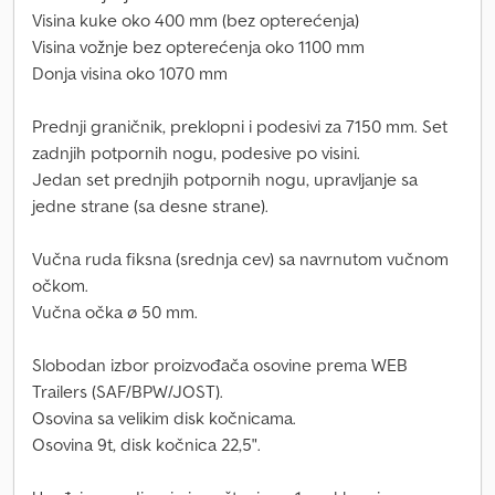
Visina kuke oko 400 mm (bez opterećenja)
Visina vožnje bez opterećenja oko 1100 mm
Donja visina oko 1070 mm
Prednji graničnik, preklopni i podesivi za 7150 mm. Set
zadnjih potpornih nogu, podesive po visini.
Jedan set prednjih potpornih nogu, upravljanje sa
jedne strane (sa desne strane).
Vučna ruda fiksna (srednja cev) sa navrnutom vučnom
očkom.
Vučna očka ø 50 mm.
Slobodan izbor proizvođača osovine prema WEB
Trailers (SAF/BPW/JOST).
Osovina sa velikim disk kočnicama.
Osovina 9t, disk kočnica 22,5".