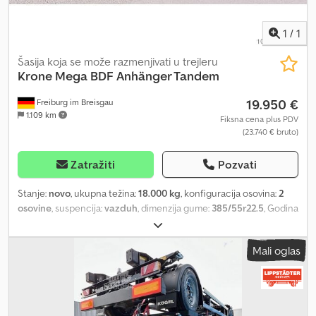
1
/
1
Šasija koja se može razmenjivati u trejleru
Krone
Mega BDF Anhänger Tandem
19.950 €
Freiburg im Breisgau
1.109 km
Fiksna cena plus PDV
(23.740 € bruto)
Zatražiti
Pozvati
Stanje:
novo
, ukupna težina:
18.000 kg
, konfiguracija osovina:
2
osovine
, suspencija:
vazduh
, dimenzija gume:
385/55r22.5
, Godina
proizvodnje:
2026
, Oprema:
ABS
, Krone zamenski tandem prikolica
tip ZZW 18 eLE10; - Novo vozilo - tandem - Dozvoljena ukupna
Mali oglas
masa 18.000 kg Csdjg Dkwnspfx Ap Ioha - Za visinu podvozja 1070-
1320 mm - Visina vožnje bez tereta 1090 mm - Vučno uvo 50 mm,
izvlakač 4x100 mm - BPW osovine 2x9 t, disk kočnice, ET 120
(delimično dostupno i sa SAF osovinama) - podizanje i spuštanje -
Dimenzija pneumatika 385/ Krone Easy Rider - Po izboru sa