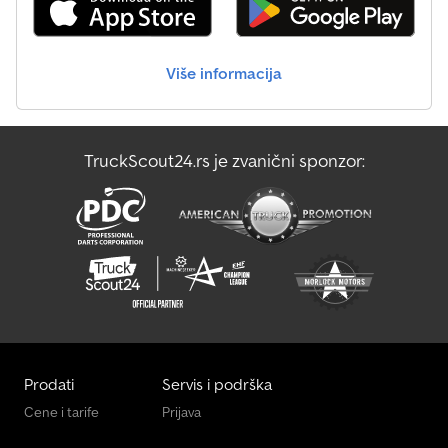
priključak Kontrola pritiska u pneumaticima Blinkajuće bočne
oznake (SML) Brendirane gume 8 x 235/75 R 17.5 na čeličnim
felnama – proizvođač po izboru Zaštita od podletanja u posebnoj
Više informacija
širini cca. 2300 mm Šasija zaštićena pocinčavanjem COC
(Sertifikat o usaglašenosti) Cena ex works (sa fabrike) Pažnja!!!
Slike pokazuju dodatnu opremu Konsultujte se sa nama i izradite
besplatnu i neobavezujuću ponudu. Leasing, finansiranje ili
TruckScout24.rs je zvanični sponzor:
kupovina na rate su mogući! U mogućnosti smo da ispunimo vaše
zahteve! Kontaktirajte nas – rado ćemo napraviti ponudu po vašim
željama. Greške i prethodna prodaja su moguće!
Prodati
Servis i podrška
Cene i tarife
Prijava