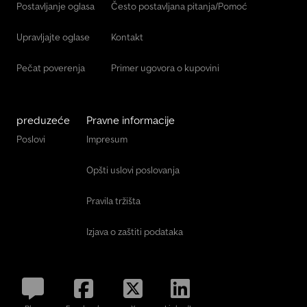
Postavljanje oglasa
Često postavljana pitanja/Pomoć
Upravljajte oglase
Kontakt
Pečat poverenja
Primer ugovora o kupovini
preduzeće
Pravne informacije
Poslovi
Impresum
Opšti uslovi poslovanja
Pravila tržišta
Izjava o zaštiti podataka