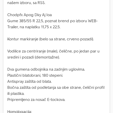
našem izboru, sa RSS.
Chodpfx Apog Dky Aj Ioa
Gume 385/55 R 22,5, poznat brend po izboru WEB-
Trailer, na naplatku 11,75 x 22,5.
Kontur markiranje (belo sa strane, crveno pozadi).
Vodilice za centriranje (male), čelične, po jedan par u
sredini i pozadi (demontažne).
Dva gumena odbojnika na zadnjim uglovima.
Plastični blatobrani, 180 stepeni.
Antispray zaštita od blata.
Bočna zaštita od podletanja sa obe strane, čelični profil
ili plastika.
Pripremljeno za nosač E-tockova.
Homologacija: