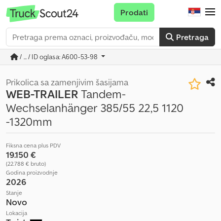
Prodati
Pretraga
/ ... / ID oglasa: A600-53-98
Prikolica sa zamenjivim šasijama
WEB-TRAILER
Tandem-
Wechselanhänger 385/55 22,5 1120
-1320mm
Fiksna cena plus PDV
19.150 €
(22.788 € bruto)
Godina proizvodnje
2026
Stanje
Novo
Lokacija