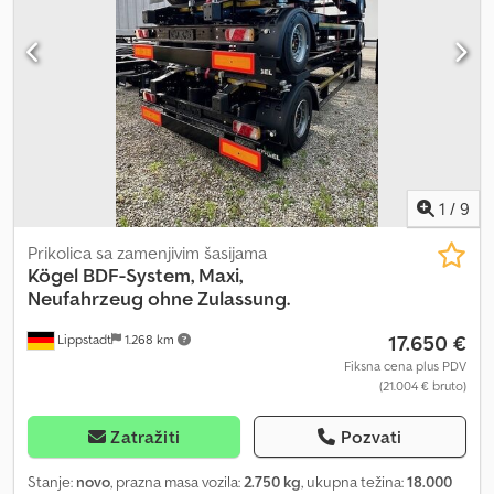
pneumaticima 435 ili 445 - Električni nosač točka - ABS-EBS -
Signalne table ECE-R70, 2 kom. - KTL osnovni premaz i
plastificirano mat crna boja Cene su bez PDV-a od 19% sa
lokacije. Ponuda nije obavezujuća, zadržavamo pravo na greške,
izmene i međuprodaju. Lizing/finansiranje/otkup na rate je moguć,
uz proveru boniteta. Lizing od 344,00 EUR mesečno + 19% PDV. Za
sva pitanja stojimo na raspolaganju. Slike su demonstracione i
mogu prikazivati dodatnu opremu uz doplatu.
1
/
9
Prikolica sa zamenjivim šasijama
Kögel
BDF-System, Maxi,
Neufahrzeug ohne Zulassung.
17.650 €
Lippstadt
1.268 km
Fiksna cena plus PDV
(21.004 € bruto)
Zatražiti
Pozvati
Stanje:
novo
, prazna masa vozila:
2.750 kg
, ukupna težina:
18.000