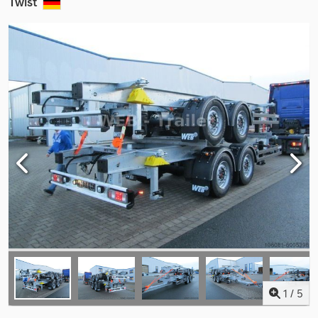
Twist
1
/
5