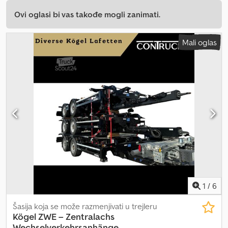
Ovi oglasi bi vas takođe mogli zanimati.
Mali oglas
1
/
6
Šasija koja se može razmenjivati u trejleru
Kögel
ZWE – Zentralachs
Wechselverkehrsanhänge