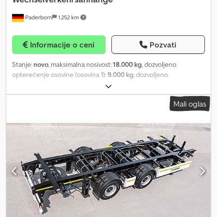
Paderborn
1.252 km
Informacije o ceni
Pozvati
Stanje:
novo
, maksimalna nosivost:
18.000 kg
, dozvoljeno
opterećenje osovine (osovina 1):
9.000 kg
, dozvoljeno
opterećenje osovine (osovina 2):
9.000 kg
, međuosovinsko
rastojanje:
6.260 mm
, Godina proizvodnje:
2025
, Ponuda: Sa
Mali oglas
zadovoljstvom vam nudimo naše Kögel lafete. Godina proizvodnje
2025, još nije registrovano. Kupovina ili iznajmljivanje – sve je
moguće! Za dodatna pitanja kontaktirajte nas putem e-pošte.
Chjdpstxcntsfx Ap Iea Vozilo se prodaje isključivo pravnim licima i
bez garancije. Opis vozila služi isključivo za njegovu identifikaciju.
Sve informacije su bez garancije; zadržavamo pravo na izmene,
greške i međuvremenu prodaju. Ne preuzimamo odgovornost za
slovne greške.