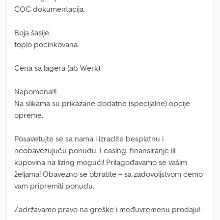
COC dokumentacija.
Boja šasije:
toplo pocinkovana.
Cena sa lagera (ab Werk).
Napomena!!!
Na slikama su prikazane dodatne (specijalne) opcije
opreme.
Posavetujte se sa nama i izradite besplatnu i
neobavezujuću ponudu. Leasing, finansiranje ili
kupovina na lizing mogući! Prilagođavamo se vašim
željama! Obavezno se obratite – sa zadovoljstvom ćemo
vam pripremiti ponudu.
Zadržavamo pravo na greške i međuvremenu prodaju!