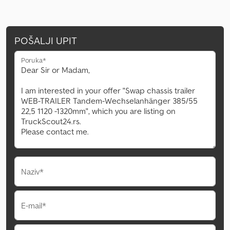
POŠALJI UPIT
Poruka*
Naziv*
E-mail*