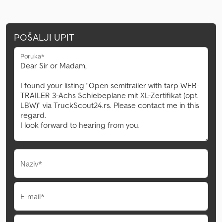
POŠALJI UPIT
Poruka*
Naziv*
E-mail*