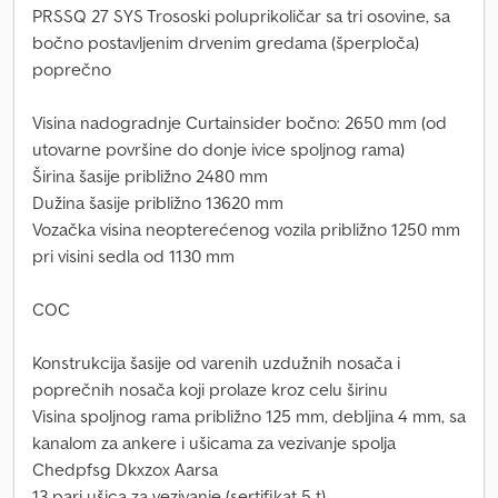
PRSSQ 27 SYS Trososki poluprikoličar sa tri osovine, sa
bočno postavljenim drvenim gredama (šperploča)
poprečno
Visina nadogradnje Curtainsider bočno: 2650 mm (od
utovarne površine do donje ivice spoljnog rama)
Širina šasije približno 2480 mm
Dužina šasije približno 13620 mm
Vozačka visina neopterećenog vozila približno 1250 mm
pri visini sedla od 1130 mm
COC
Konstrukcija šasije od varenih uzdužnih nosača i
poprečnih nosača koji prolaze kroz celu širinu
Visina spoljnog rama približno 125 mm, debljina 4 mm, sa
kanalom za ankere i ušicama za vezivanje spolja
Chedpfsg Dkxzox Aarsa
13 pari ušica za vezivanje (sertifikat 5 t)