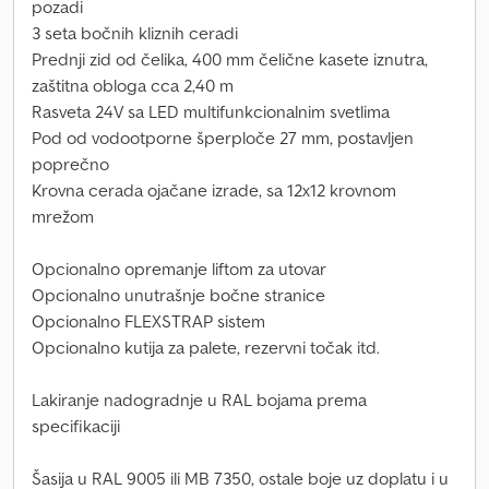
pozadi
3 seta bočnih kliznih ceradi
Prednji zid od čelika, 400 mm čelične kasete iznutra,
zaštitna obloga cca 2,40 m
Rasveta 24V sa LED multifunkcionalnim svetlima
Pod od vodootporne šperploče 27 mm, postavljen
poprečno
Krovna cerada ojačane izrade, sa 12x12 krovnom
mrežom
Opcionalno opremanje liftom za utovar
Opcionalno unutrašnje bočne stranice
Opcionalno FLEXSTRAP sistem
Opcionalno kutija za palete, rezervni točak itd.
Lakiranje nadogradnje u RAL bojama prema
specifikaciji
Šasija u RAL 9005 ili MB 7350, ostale boje uz doplatu i u