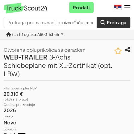
Prodati
Pretraga
/ ... / ID oglasa: A600-53-65
Otvorena poluprikolica sa ceradom
WEB-TRAILER
3-Achs
Schiebeplane mit XL-Zertifikat (opt.
LBW)
Fiksna cena plus PDV
29.310 €
(34.879 € bruto)
Godina proizvodnje
2026
Stanje
Novo
Lokacija