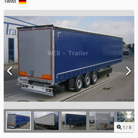
Twist
1
/
8