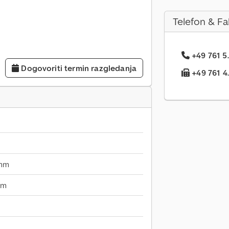
Telefon & Fa
+49 761 5.
Dogovoriti termin razgledanja
+49 761 4..
 mm
mm