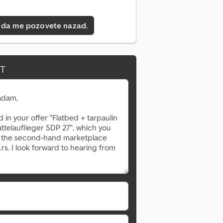
 da me pozovete nazad.
IT