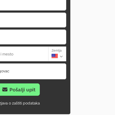
Zemlja
 i mesto
govac
Pošalji upit
zjava o zaštiti podataka