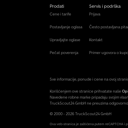
Prodati
Servis i podrška
Cene i tarife
Prijava
Postavljanje oglasa
Često postavljana pit
Upravljajte oglase
Kontakt
Pečat poverenja
Primer ugovora o kupo
Sve informacije, ponude i cene na ovoj stran
Korišćenjem ove stranice prihvatate naše
Opš
Navedene robne marke pripadaju svojim vlasn
TruckScout24 GmbH ne preuzima odgovornost 
© 2000 - 2026 TruckScout24 GmbH
Ova veb-stranica je zaštićena putem reCAPTCHA i 