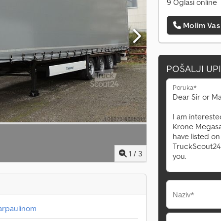
9 Oglasi online
Molim Vas
POŠALJI UP
Poruka*
1
/
3
Naziv*
tarpaulinom