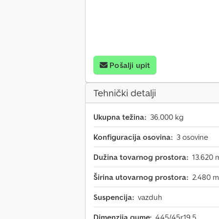
Pošalji upit
Tehnički detalji
Ukupna težina:
36.000 kg
Konfiguracija osovina:
3 osovine
Dužina tovarnog prostora:
13.620
Širina utovarnog prostora:
2.480 
Suspencija:
vazduh
Dimenzija gume:
445/45r19.5