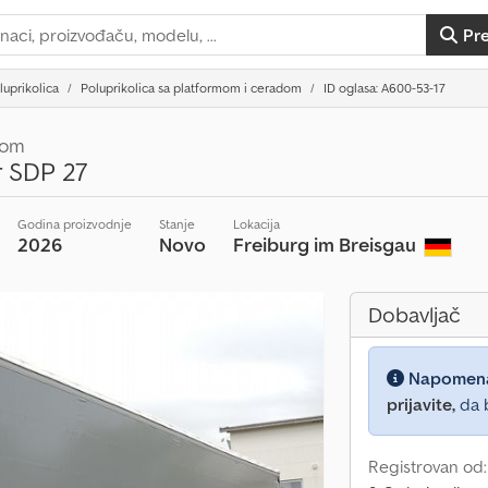
Pr
luprikolica
Poluprikolica sa platformom i ceradom
ID oglasa: A600-53-17
nom
r SDP 27
Godina proizvodnje
Stanje
Lokacija
2026
Novo
Freiburg im Breisgau
Dobavljač
Napomen
prijavite,
da b
Registrovan od