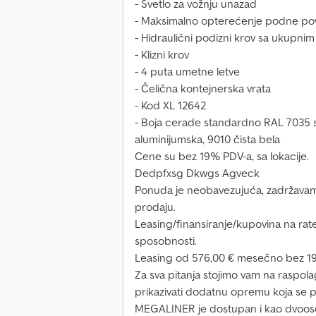
- Svetlo za vožnju unazad
- Maksimalno opterećenje podne povr
- Hidraulični podizni krov sa ukupn
- Klizni krov
- 4 puta umetne letve
- Čelična kontejnerska vrata
- Kod XL 12642
- Boja cerade standardno RAL 7035 sv
aluminijumska, 9010 čista bela
Cene su bez 19% PDV-a, sa lokacije.
Dedpfxsg Dkwgs Agveck
Ponuda je neobavezujuća, zadržavam
prodaju.
Leasing/finansiranje/kupovina na rat
sposobnosti.
Leasing od 576,00 € mesečno bez 1
Za sva pitanja stojimo vam na raspolag
prikazivati dodatnu opremu koja se p
MEGALINER je dostupan i kao dvoosovi