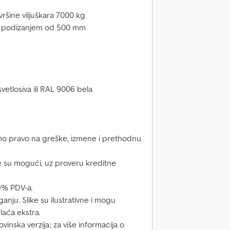
šine viljuškara 7000 kg
im podizanjem od 500 mm
etlosiva ili RAL 9006 bela
o pravo na greške, izmene i prethodnu
e su mogući, uz proveru kreditne
9% PDV-a.
anju. Slike su ilustrativne i mogu
laća ekstra.
nska verzija; za više informacija o