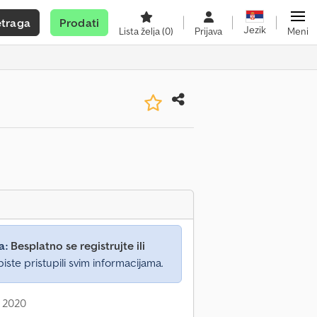
etraga
Prodati
Jezik
Lista želja
(0)
Prijava
Meni
a:
Besplatno se registrujte ili
iste pristupili svim informacijama.
: 2020