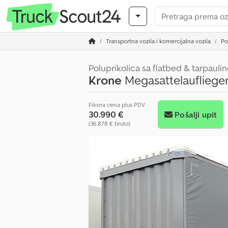
Transportna vozila i komercijalna vozila
Po
Poluprikolica sa flatbed & tarpauli
Krone
Megasattelaufliege
Fiksna cena plus PDV
30.990 €
Pošalji upit
(36.878 € bruto)