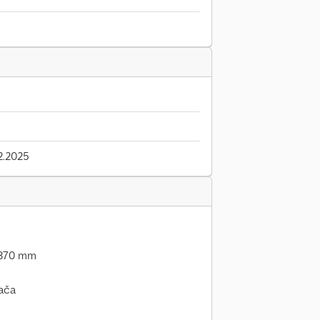
2.2025
i 370 mm
ača