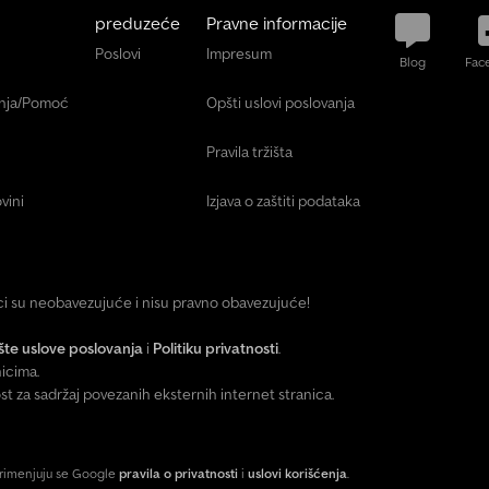
preduzeće
Pravne informacije
Poslovi
Impresum
Blog
Fac
anja/Pomoć
Opšti uslovi poslovanja
Pravila tržišta
vini
Izjava o zaštiti podataka
ici su neobavezujuće i nisu pravno obavezujuće!
te uslove poslovanja
i
Politiku privatnosti
.
icima.
za sadržaj povezanih eksternih internet stranica.
primenjuju se Google
pravila o privatnosti
i
uslovi korišćenja
.