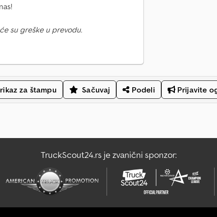
nas!
će su greške u prevodu.
rikaz za štampu
Sačuvaj
Podeli
Prijavite o
TruckScout24.rs je zvanični sponzor: