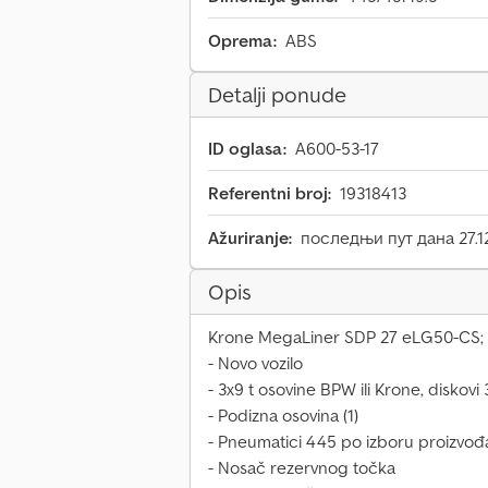
Oprema:
ABS
Detalji ponude
ID oglasa:
A600-53-17
Referentni broj:
19318413
Ažuriranje:
последњи пут дана 27.1
Opis
Krone MegaLiner SDP 27 eLG50-CS;
- Novo vozilo
- 3x9 t osovine BPW ili Krone, diskov
- Podizna osovina (1)
- Pneumatici 445 po izboru proizvođ
- Nosač rezervnog točka