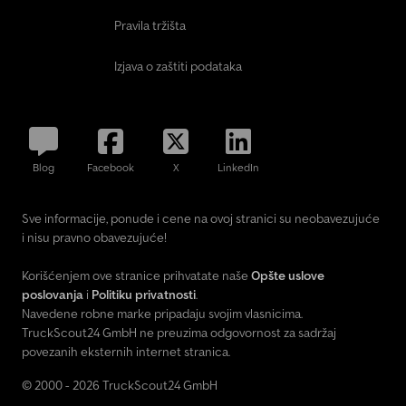
Pravila tržišta
Izjava o zaštiti podataka
Blog
Facebook
X
LinkedIn
Sve informacije, ponude i cene na ovoj stranici su neobavezujuće
i nisu pravno obavezujuće!
Korišćenjem ove stranice prihvatate naše
Opšte uslove
poslovanja
i
Politiku privatnosti
.
Navedene robne marke pripadaju svojim vlasnicima.
TruckScout24 GmbH ne preuzima odgovornost za sadržaj
povezanih eksternih internet stranica.
© 2000 - 2026 TruckScout24 GmbH