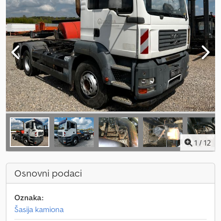
1
/
12
Osnovni podaci
Oznaka:
Šasija kamiona