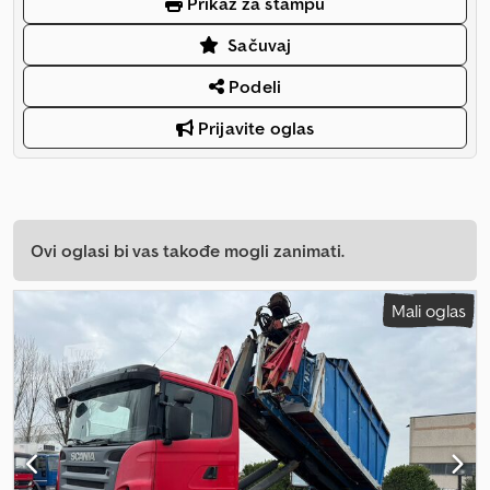
Prikaz za štampu
Sačuvaj
Podeli
Prijavite oglas
Ovi oglasi bi vas takođe mogli zanimati.
Mali oglas