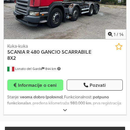
1
/
14
Kuka-kuka
SCANIA
R 480 GANCIO SCARRABILE
8X2
Lonato del Garda
844 km
Informacije o ceni
Pozvati
Stanje:
veoma dobro (polovno)
, Funkcionalnost:
potpuno
funkcionalan
, pređena kilometraža:
980.000 km
, prva registracija:
11/2006
, vrsta goriva:
dizel
, gorivo:
dizel
, boja:
crvena
, emisioni
razred:
euro4
, Godina proizvodnje:
2006
, Oprema:
ABS, EBS
(Elektronski kočioni sistem), diferencijalna blokada, klima
uređaj, kompletna servisna istorija, maglenke, vazdušni jastuk,