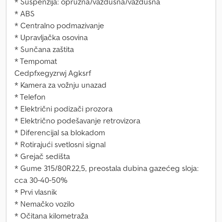
* Suspenzija: opružna/vazdušna/vazdušna
* ABS
* Centralno podmazivanje
* Upravljačka osovina
* Sunčana zaštita
* Tempomat
Cedpfxegyzrwj Agksrf
* Kamera za vožnju unazad
* Telefon
* Električni podizači prozora
* Električno podešavanje retrovizora
* Diferencijal sa blokadom
* Rotirajući svetlosni signal
* Grejač sedišta
* Gume 315/80R22,5, preostala dubina gazećeg sloja:
cca 30-40-50%
* Prvi vlasnik
* Nemačko vozilo
* Očitana kilometraža