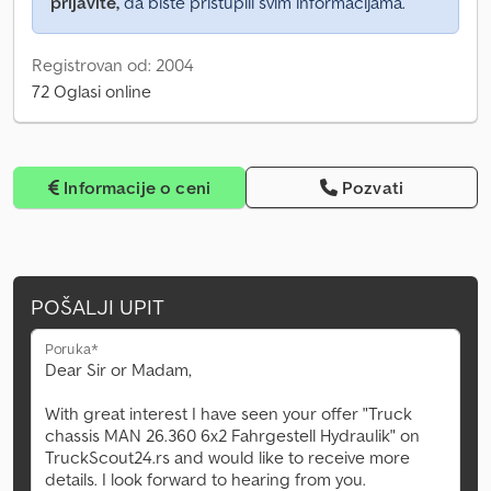
prijavite,
da biste pristupili svim informacijama.
Registrovan od: 2004
72 Oglasi online
Informacije o ceni
Pozvati
POŠALJI UPIT
Poruka*