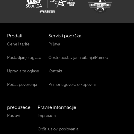
Prodati
Servis i podrška
Cene i tarife
Prijava
Postavljanje oglasa
Često postavljana pitanja/Pomoć
Upravljajte oglase
Kontakt
Pečat poverenja
Primer ugovora o kupovini
preduzeće
Pravne informacije
Poslovi
Impresum
Opšti uslovi poslovanja