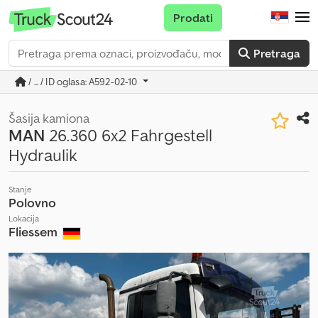
Prodati
Pretraga
/ ... / ID oglasa: A592-02-10
Šasija kamiona
MAN
26.360 6x2 Fahrgestell
Hydraulik
Stanje
Polovno
Lokacija
Fliessem