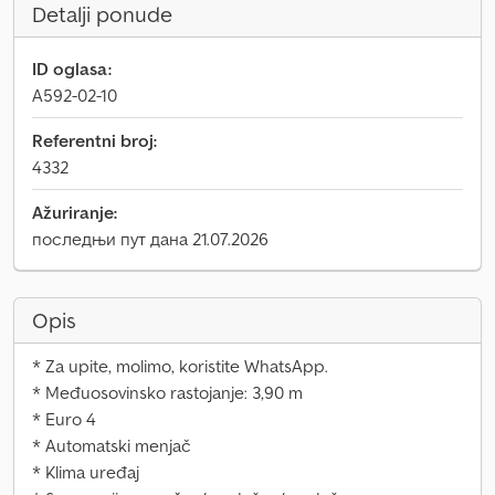
Detalji ponude
ID oglasa:
A592-02-10
Referentni broj:
4332
Ažuriranje:
последњи пут дана 21.07.2026
Opis
* Za upite, molimo, koristite WhatsApp.
* Međuosovinsko rastojanje: 3,90 m
* Euro 4
* Automatski menjač
* Klima uređaj