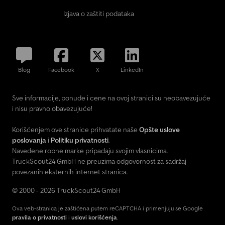
Izjava o zaštiti podataka
Blog
Facebook
X
LinkedIn
Sve informacije, ponude i cene na ovoj stranici su neobavezujuće
i nisu pravno obavezujuće!
Korišćenjem ove stranice prihvatate naše
Opšte uslove
poslovanja
i
Politiku privatnosti
.
Navedene robne marke pripadaju svojim vlasnicima.
TruckScout24 GmbH ne preuzima odgovornost za sadržaj
povezanih eksternih internet stranica.
© 2000 - 2026 TruckScout24 GmbH
Ova veb-stranica je zaštićena putem reCAPTCHA i primenjuju se Google
pravila o privatnosti
i
uslovi korišćenja
.