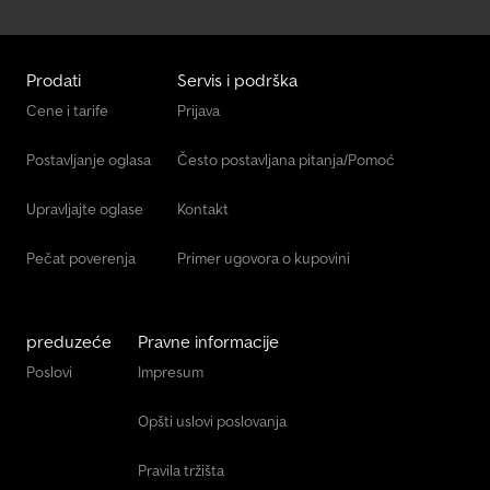
pravo na tehničke izmene (npr. veličina guma).
Prodati
Servis i podrška
Cene i tarife
Prijava
Postavljanje oglasa
Često postavljana pitanja/Pomoć
Upravljajte oglase
Kontakt
Pečat poverenja
Primer ugovora o kupovini
preduzeće
Pravne informacije
Poslovi
Impresum
Opšti uslovi poslovanja
Pravila tržišta