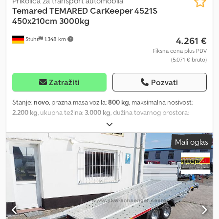
Prikolica za transport automobila
Temared
TEMARED CarKeeper 4521S
450x210cm 3000kg
4.261 €
Stuhr
1.348 km
Fiksna cena plus PDV
(5.071 € bruto)
Zatražiti
Pozvati
Stanje:
novo
, prazna masa vozila:
800 kg
, maksimalna nosivost:
2.200 kg
, ukupna težina:
3.000 kg
, dužina tovarnog prostora:
4.500 mm
, širina utovarnog prostora:
2.100 mm
, dimenzija gume:
195/55R10C
, Nagibni auto-prikolica proizvođača TEMARED, model
Mali oglas
CAR KEEPER 4521S. Prikolica za transport automobila pogodna za
većinu putničkih vozila, čak i niža vozila se mogu lako utovariti.
Chedpfx Alsud R Shj Aoa Standardna oprema za transporter
automobila uključuje nagibnu funkciju sa pomoćnim uređajem za
podizanje putem raspodele težine, bočni perforirani profil, vezne
ušice, potporni točak, sajlu sa držačem, rampe za utovar koje se
uvlače ispod prikolice, varen i pocinkovan ram i V-zatku. Ovu
prikolicu za prevoz automobila možete dobiti i sa zatvorenim