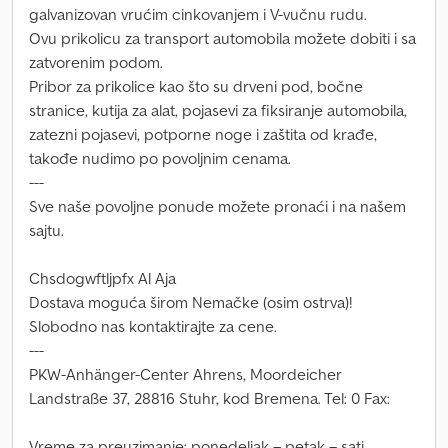
galvanizovan vrućim cinkovanjem i V-vučnu rudu.
Ovu prikolicu za transport automobila možete dobiti i sa
zatvorenim podom.
Pribor za prikolice kao što su drveni pod, bočne
stranice, kutija za alat, pojasevi za fiksiranje automobila,
zatezni pojasevi, potporne noge i zaštita od krađe,
takođe nudimo po povoljnim cenama.
---
Sve naše povoljne ponude možete pronaći i na našem
sajtu.
Chsdogwftljpfx Al Aja
Dostava moguća širom Nemačke (osim ostrva)!
Slobodno nas kontaktirajte za cene.
---
PKW-Anhänger-Center Ahrens, Moordeicher
Landstraße 37, 28816 Stuhr, kod Bremena. Tel: 0 Fax:
Vreme za preuzimanje: ponedeljak – petak – sati