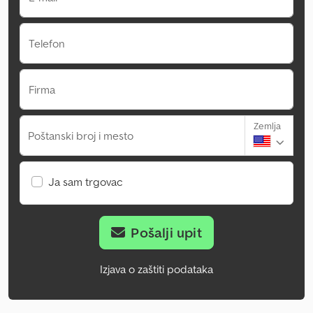
Telefon
Firma
Zemlja
Poštanski broj i mesto
Ja sam trgovac
Pošalji upit
Izjava o zaštiti podataka