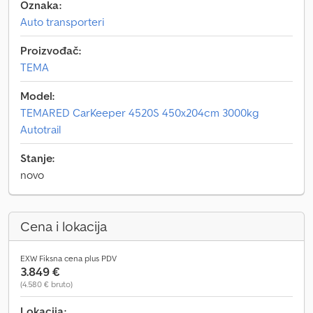
Oznaka:
Auto transporteri
Proizvođač:
TEMA
Model:
TEMARED CarKeeper 4520S 450x204cm 3000kg
Autotrail
Stanje:
novo
Cena i lokacija
EXW Fiksna cena plus PDV
3.849 €
(4.580 € bruto)
Lokacija: