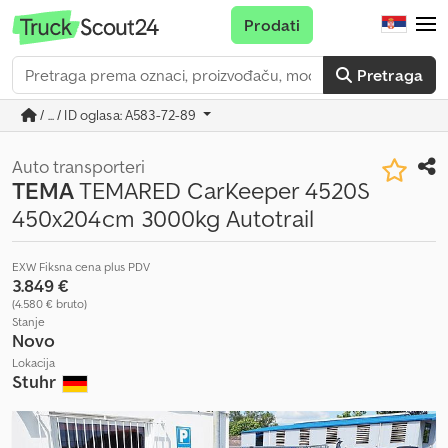
Prodati
Pretraga
/ ... / ID oglasa: A583-72-89
Auto transporteri
TEMA
TEMARED CarKeeper 4520S
450x204cm 3000kg Autotrail
EXW Fiksna cena plus PDV
3.849 €
(4.580 € bruto)
Stanje
Novo
Lokacija
Stuhr