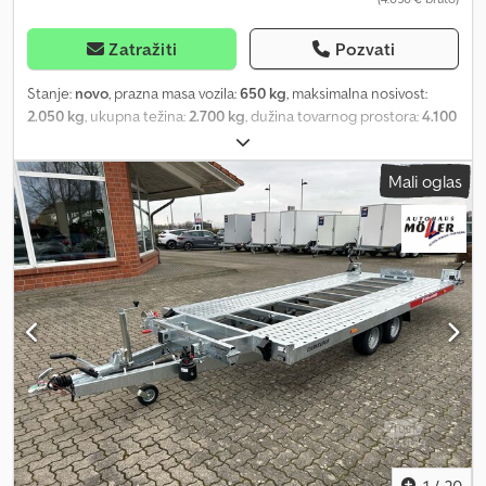
Zatražiti
Pozvati
Stanje:
novo
, prazna masa vozila:
650 kg
, maksimalna nosivost:
2.050 kg
, ukupna težina:
2.700 kg
, dužina tovarnog prostora:
4.100
mm
, širina utovarnog prostora:
2.040 mm
, dimenzija gume:
195/55r10c
, Naginjajući auto prikolica proizvođača TEMARED,
Mali oglas
model CAR KEEPER 4020S. Autotransportna prikolica pogodna za
većinu putničkih vozila, uključujući i ona sa sniženim ogibljenjem,
koja se lako mogu utovariti. Standardna oprema ovog
autotransportera uključuje funkciju naginjanja sa pomoćnim
sistemom za podizanje putem preraspodele težine, bočni
perforirani profili, prstenovi za vezivanje, pomoćni točak, vitlo sa
nosačem, teleskopske rampe koje se uvlače, zavareni ram kao i
toplo pocinkovana površina, te V vučna rudica. Kompletna oprema
i tehnički podaci nalaze se u nastavku. Ovu prikolicu za prevoz
automobila možete dobiti i sa zatvorenim podom. Codsgwfthepfx
Al Ajha Povoljno nudimo i dodatnu opremu za prikolice kao što su
cerada i konstrukcija za ceradu, drveni pod, bočne stranice, kutija
za alat, trake za vezivanje automobila, vezne trake, potporne noge
i zaštitu od krađe.