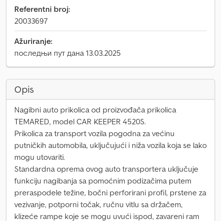
Referentni broj:
20033697
Ažuriranje:
последњи пут дана 13.03.2025
Opis
Nagibni auto prikolica od proizvođača prikolica
TEMARED, model CAR KEEPER 4520S.
Prikolica za transport vozila pogodna za većinu
putničkih automobila, uključujući i niža vozila koja se lako
mogu utovariti.
Standardna oprema ovog auto transportera uključuje
funkciju nagibanja sa pomoćnim podizačima putem
preraspodele težine, bočni perforirani profil, prstene za
vezivanje, potporni točak, ručnu vitlu sa držačem,
klizeće rampe koje se mogu uvući ispod, zavareni ram