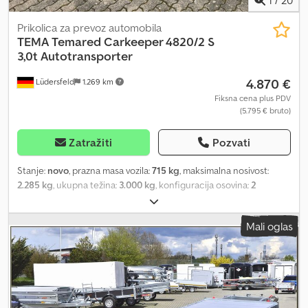
1
/
20
Prikolica za prevoz automobila
TEMA
Temared Carkeeper 4820/2 S
3,0t Autotransporter
4.870 €
Lüdersfeld
1.269 km
Fiksna cena plus PDV
(5.795 € bruto)
Zatražiti
Pozvati
Stanje:
novo
, prazna masa vozila:
715 kg
, maksimalna nosivost:
2.285 kg
, ukupna težina:
3.000 kg
, konfiguracija osovina:
2
osovine
, dužina tovarnog prostora:
4.685 mm
, širina utovarnog
prostora:
2.090 mm
, Godina proizvodnje:
2025
, pređena
Mali oglas
kilometraža:
50 km
, tip prenosa:
mehanički
, energetska
efikasnost:
A
, Temared Carkeeper 4820/2 S Autotransporter
Priključna prikolica za putnička vozila Starost: Novo (Godina
proizvodnje: 2025) 2 godine tehničkog pregleda počev od dana
prve registracije Uključuje saobraćajnu dokumentaciju
(saobraćajna dozvola, deo 2 i COC-sertifikat) Dostupno odmah (na