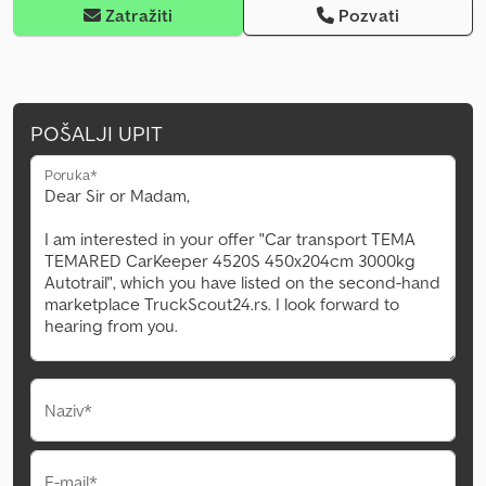
Zatražiti
Pozvati
POŠALJI UPIT
Poruka*
Naziv*
E-mail*