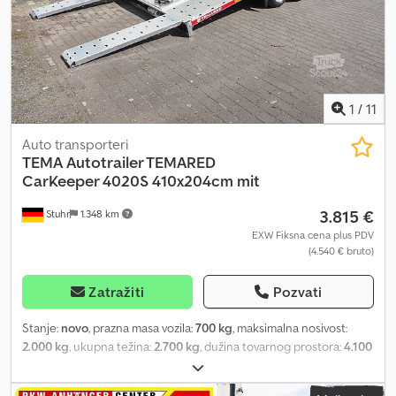
podom. Pristupačnu dodatnu opremu za prikolice kao što su
drveno dno, bočne stranice, kutiju za alat, kaiševe za fiksiranje
automobila, vezne kaiševe, potporne noge i protivkrađnu zaštitu
takođe nudimo.
1
/
11
Auto transporteri
TEMA
Autotrailer TEMARED
CarKeeper 4020S 410x204cm mit
3.815 €
Stuhr
1.348 km
EXW Fiksna cena plus PDV
(4.540 € bruto)
Zatražiti
Pozvati
Stanje:
novo
, prazna masa vozila:
700 kg
, maksimalna nosivost:
2.000 kg
, ukupna težina:
2.700 kg
, dužina tovarnog prostora:
4.100
mm
, širina utovarnog prostora:
2.040 mm
, dimenzija gume:
195/55r10c
, Nagibajući auto prikolica od proizvođača prikolica