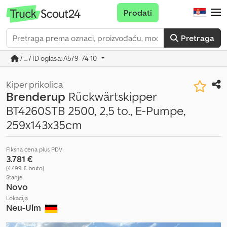
Prodati
Pretraga
/ ... / ID oglasa: A579-74-10
Kiper prikolica
Brenderup
Rückwärtskipper
BT4260STB 2500, 2,5 to., E-Pumpe,
259x143x35cm
Fiksna cena plus PDV
3.781 €
(4.499 € bruto)
Stanje
Novo
Lokacija
Neu-Ulm