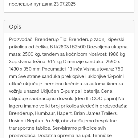
последњи пут дана 23.07.2025
Opis
Proizvođač: Brenderup Tip: Brenderup zadnji kiperski
prikolica od čelika, BT4260STB2500 Dozvoljena ukupna
masa: 2500 kg, tandem sa kočnicom Nosivost: 1986 kg
Sopstvena težina: 514 kg Dimenzije sanduka: 2590 x
1430 x 350 mm Pneumatici: 13 inča Visina utovara: 750
mm Sve strane sanduka preklopive i uklonjive 13-polni
utikač uključuje inercionu kočnicu sa automatikom za
vožnju unazad Uključen E-pumpa i baterija Cena
uključuje saobraćajnu dozvolu (deo II i COC papiri) Na
lageru imamo veliki broj prikolica sledećih proizvođača:
Brenderup, Humbaur, Hapert, Brian James Trailers,
Unsinn i Neptun Po želji, obezbeđujemo besplatne
transportne tablice. Servisiramo prikolice svih
proizvođača. Dodatna oprema na upit. Tehničke