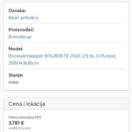
Oznaka:
Kiper prikolica
Proizvođač:
Brenderup
Model:
Rückwärtskipper BT4260STB 2500, 2,5 to., E-Pumpe,
259x143x35cm
Stanje:
novo
Cena i lokacija
Fiksna cena plus PDV
3.781 €
(4.499 € bruto)