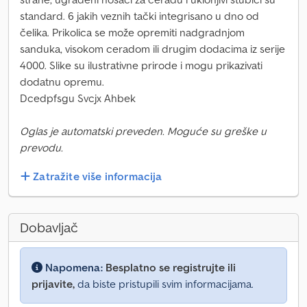
standard. 6 jakih veznih tački integrisano u dno od
čelika. Prikolica se može opremiti nadgradnjom
sanduka, visokom ceradom ili drugim dodacima iz serije
4000. Slike su ilustrativne prirode i mogu prikazivati
dodatnu opremu.
Dcedpfsgu Svcjx Ahbek
Oglas je automatski preveden. Moguće su greške u
prevodu.
Zatražite više informacija
Dobavljač
Napomena:
Besplatno se registrujte ili
prijavite,
da biste pristupili svim informacijama.