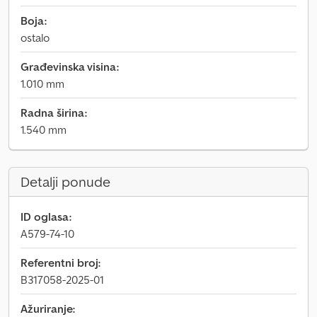
Boja:
ostalo
Građevinska visina:
1.010 mm
Radna širina:
1.540 mm
Detalji ponude
ID oglasa:
A579-74-10
Referentni broj:
B317058-2025-01
Ažuriranje: