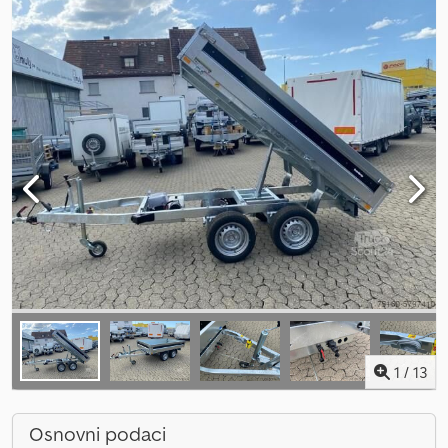
1
/
13
Osnovni podaci