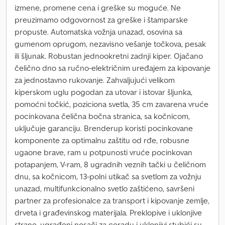
izmene, promene cena i greške su moguće. Ne
preuzimamo odgovornost za greške i štamparske
propuste. Automatska vožnja unazad, osovina sa
gumenom oprugom, nezavisno vešanje točkova, pesak
ili šljunak. Robustan jednookretni zadnji kiper. Ojačano
čelično dno sa ručno-električnim uređajem za kipovanje
za jednostavno rukovanje. Zahvaljujući velikom
kiperskom uglu pogodan za utovar i istovar šljunka,
pomoćni točkić, poziciona svetla, 35 cm zavarena vruće
pocinkovana čelična bočna stranica, sa kočnicom,
uključuje garanciju. Brenderup koristi pocinkovane
komponente za optimalnu zaštitu od rđe, robusne
ugaone brave, ram u potpunosti vruće pocinkovan
potapanjem, V-ram, 8 ugradnih veznih tački u čeličnom
dnu, sa kočnicom, 13-polni utikač sa svetlom za vožnju
unazad, multifunkcionalno svetlo zaštićeno, savršeni
partner za profesionalce za transport i kipovanje zemlje,
drveta i građevinskog materijala. Preklopive i uklonjive
strane, ugrađeni nosači za ceradu i uklonjivi stubići su