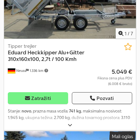
preuzimamo odgovornost za greške i štamparske propuste.
1
/
7
Tipper trejler
Eduard
Heckkipper Alu+Gitter
310x160x100, 2,7t / 100 Kmh
5.049 €
Neuss
1.336 km
Fiksna cena plus PDV
(6.008 € bruto)
Zatražiti
Pozvati
Stanje:
novo
, prazna masa vozila:
741 kg
, maksimalna nosivost:
1.945 kg
, ukupna težina:
2.700 kg
, dužina tovarnog prostora:
3.110
mm
, širina utovarnog prostora:
1.563 mm
, visina tovarnog prostora:
300 mm
, NOVO KOD NAS Nepobedivo povoljno: EDUARD tandem
Mali oglas
kip prikolica sa unutrašnjim dimenzijama 310 x 160 x 30 cm +