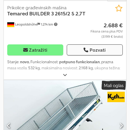
Prikolice građevinskih mašina
Temared
BUILDER 3 2615/2 S 2,7T
2.688 €
Leopoldshöhe
1.274 km
Fiksna cena plus PDV
(3.199 € bruto)
Zatražiti
Pozvati
Stanje:
novo
, Funkcionalnost:
potpuno funkcionalan
, prazna
masa vozila:
532 kg
, maksimalna nosivost:
2.168 kg
, ukupna težina:
2.700 kg
, dužina tovarnog prostora:
2.600 mm
, širina utovarnog
prostora:
1.530 mm
, visina tovarnog prostora:
250 mm
, Godina
Mali oglas
proizvodnje:
2025
, BUILDER 3 2615/2 S 2,7T Robustan zavareni
prikolica za transport građevinskih mašina i veoma teških
materijala. Originalni dizajn omogućava hodanje duž cele dužine
bočnih stranica opremljenih protivkliznim trakama. Zavareni
noseći ram izrađen je od zatvorenih čeličnih profila. Pod je
izrađen od vodootporne, protivklizne šperploče sa čvrstim
prihvatima za osiguranje tereta, čime se obezbeđuje sigurnost
prevožene robe. Izuzetno čvrsta V vučna ruda i stabilizujuće