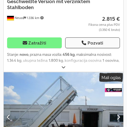
Geschweißte Version mit verzinktem
Stahlboden
2.815 €
Neuss
1.336 km
Fiksna cena plus PDV
(3.350 € bruto)
Zatražiti
Pozvati
Stanje:
novo
, prazna masa vozila:
456 kg
, maksimalna nosivost:
1.344 kg
, ukupna težina:
1.800 kg
, konfiguracija osovina:
1 osovina
,
dužina tovarnog prostora:
2.560 mm
, širina utovarnog prostora:
1.500 mm
, visina tovarnog prostora:
300 mm
, suspencija:
ostalo
,
Mali oglas
dimenzija gume:
195/50 r13
, Kiper sa kipovanjem unazad 1800 kg
proizvođača Eduard 256x150 cm sa ručnom pumpom Osovina:
Kočena: Da Ukupna masa: 1800 kg Dužina tovarnog prostora: 256
cm Širina tovarnog prostora: 150 cm Dužina vučne rudo: cca 124
cm Visina utovara: 63 cm Visina stranca: 30 cm Gume: 195/50R Tip
poda: višeslojna ploča i čelik Sa Eduard potpornih nogu: Ne
Čelične rampe za utovar (245 cm): Ne Djdsqwkktopfx Ahbeck
Imate pitanja? Pošaljite nam poruku ili nas pozovite! Tehničke
izmene, promene cena, greške i prethodna prodaja su mogući. Ne