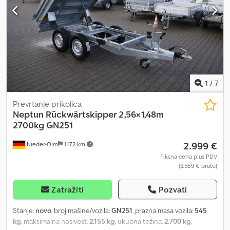
1
/
7
Prevrtanje prikolica
Neptun
Rückwärtskipper 2,56×1,48m
2700kg GN251
2.999 €
Nieder-Olm
1.172 km
Fiksna cena plus PDV
(3.569 € bruto)
Zatražiti
Pozvati
Stanje:
novo
, broj mašine/vozila:
GN251
, prazna masa vozila:
545
kg
, maksimalna nosivost:
2.155 kg
, ukupna težina:
2.700 kg
,