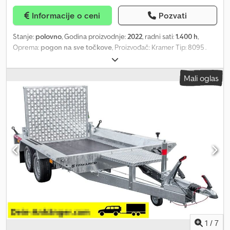
Uključuje saobraćajnu dozvolu (deo 2 potvrde o registraciji) -
Informacije o ceni
Pozvati
Uključuje COC dokument (EU sertifikat o usklađenosti) - Nema
dodatnih neočekivanih troškova - Smanjenje nosivosti moguće uz
Stanje:
polovno
, Godina proizvodnje:
2022
, radni sati:
1.400 h
,
doplatu (samo naknada za tehnički pregled) Dodatne ponude i
Oprema:
pogon na sve točkove
, Proizvođač: Kramer Tip: 8095 .
informacije možete pronaći na našoj internet stranici. Direktan
WNK35116KNSKF2036 Oprema: Funkcija plutanja, Stabilizator
link nije moguć, samo ukucajte "Dapper Anhänger" u Vaš
opterećenja: sistem za utovar + RBS, Motor: Deutz TCD 2.9 55,4 kW
pretraživač. Dcodoq Tuciopfx Ahbsk Fotografije mogu prikazivati
Mali oglas
EU-S5, Utikač napred, 7-polni, 20 km/h, rotirajuća signalna lampa,
opcionalnu opremu. Zadržavamo pravo na greške, izmene i
Prekidač za odvajanje akumulatora, zaštita od pucanja cevi pri
prethodnu prodaju.
podizanju/nagibanju, Kramer SWP, hidraulični, Gume: 340/80 R18
Firestone Duraforce ET10, Volan podesiv, Telematički sistem:
EquipCare 36M Dodatna oprema: Radio, kompletan, kuka za
opterećenje, blokada diferencijala 100%, zadnja osovina,
Upravljanje pomoću ručice, smanjenje pritiska u 3. hidrauličkom
krugu, dodatni balast, podmazivanje oslonca oscilirajuće osovine.
Uključuje: Dedpfjw Dk Tcex Ahbjck 1 x uređaj za slaganje 1200 mm
- KRA 1 x lopata (HVF) 2050 mm KRA - 1,05 m³ Dokumenti: Potvrda
podataka
1
/
7