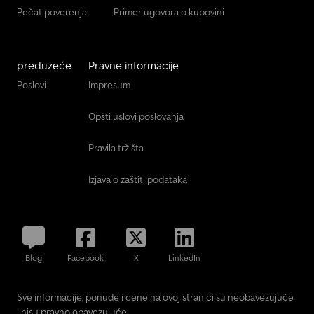
Pečat poverenja
Primer ugovora o kupovini
preduzeće
Pravne informacije
Poslovi
Impresum
Opšti uslovi poslovanja
Pravila tržišta
Izjava o zaštiti podataka
Blog
Facebook
X
LinkedIn
Sve informacije, ponude i cene na ovoj stranici su neobavezujuće
i nisu pravno obavezujuće!