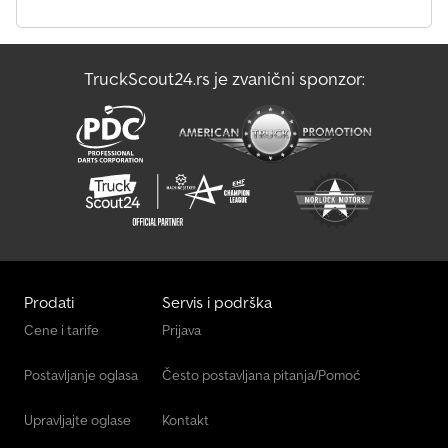
TruckScout24.rs je zvanični sponzor:
Prodati
Servis i podrška
Cene i tarife
Prijava
Postavljanje oglasa
Često postavljana pitanja/Pomoć
Upravljajte oglase
Kontakt