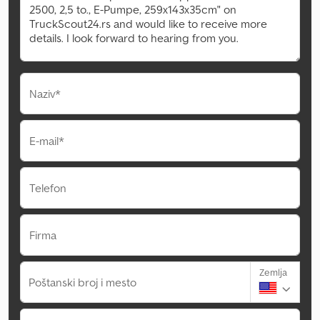
Naziv*
E-mail*
Telefon
Firma
Zemlja
Poštanski broj i mesto