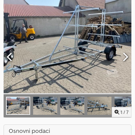
1
/
7
Osnovni podaci