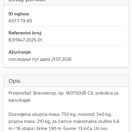
ID oglasa:
A577-79-85
Referentni broj:
B311947-2025-01
Ažuriranje:
последњи пут дана 21.07.2026
Opis
Proizvođač: Brenderup, tip: 160750UB CX, prikolica za
kanu/kajak.
Dozvoljena ukupna masa: 750 kg, nosivost: 540 kg,
prazna masa: 210 kg, za čamce maksimalne dužine 4,8
m / 16 stopa i širine 1,90 m. Gume: 13 inča. Uz ovu