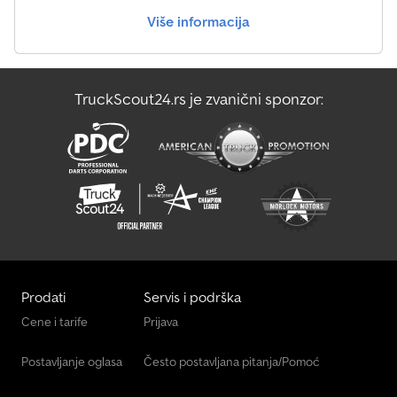
Više informacija
TruckScout24.rs je zvanični sponzor:
Prodati
Servis i podrška
Cene i tarife
Prijava
Postavljanje oglasa
Često postavljana pitanja/Pomoć