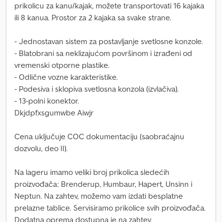
prikolicu za kanu/kajak, možete transportovati 16 kajaka
ili 8 kanua. Prostor za 2 kajaka sa svake strane.
- Jednostavan sistem za postavljanje svetlosne konzole.
- Blatobrani sa neklizajućom površinom i izrađeni od
vremenski otporne plastike.
- Odlične vozne karakteristike.
- Podesiva i sklopiva svetlosna konzola (izvlačiva).
- 13-polni konektor.
Dkjdpfxsgumwbe Aiwjr
Cena uključuje COC dokumentaciju (saobraćajnu
dozvolu, deo II).
Na lageru imamo veliki broj prikolica sledećih
proizvođača: Brenderup, Humbaur, Hapert, Unsinn i
Neptun. Na zahtev, možemo vam izdati besplatne
prelazne tablice. Servisiramo prikolice svih proizvođača.
Dodatna oprema dostupna je na zahtev.