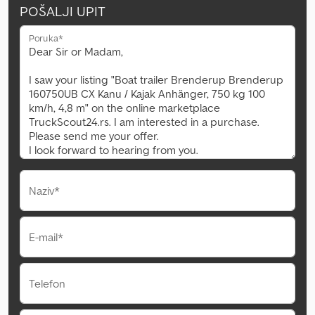
POŠALJI UPIT
Poruka*
Naziv*
E-mail*
Telefon