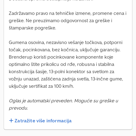
Zadržavamo pravo na tehničke izmene, promene cena i
greške. Ne preuzimamo odgovornost za greške i
štamparske pogreške.
Gumena osovina, nezavisno vešanje točkova, potporni
točak, pocinkovana, bez kočnica, uključuje garanciju.
Brenderup koristi pocinkovane komponente koje
optimalno štite prikolicu od rđe, robusna i stabilna
konstrukcija šasije, 13-polni konektor sa svetlom za
vožnju unazad, zaštićena zadnja svetla, 13-inčne gume,
uključuje sertifikat za 100 km/h.
Oglas je automatski preveden. Moguće su greške u
prevodu.
Zatražite više informacija