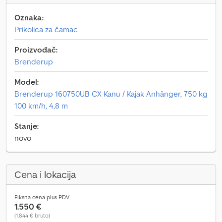
Oznaka:
Prikolica za čamac
Proizvođač:
Brenderup
Model:
Brenderup 160750UB CX Kanu / Kajak Anhänger, 750 kg
100 km/h, 4,8 m
Stanje:
novo
Cena i lokacija
Fiksna cena plus PDV
1.550 €
(1.844 € bruto)