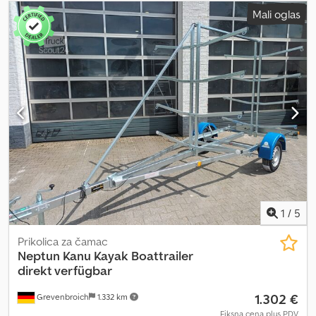
Mali oglas
1
/
5
Prikolica za čamac
Neptun
Kanu Kayak Boattrailer
direkt verfügbar
1.302 €
Grevenbroich
1.332 km
Fiksna cena plus PDV