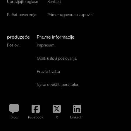
Upravljajte oglase
Kontakt
Pečat poverenja
Primer ugovora o kupovini
preduzeće
Pravne informacije
Poslovi
Impresum
Opšti uslovi poslovanja
Pravila tržišta
Izjava o zaštiti podataka
Blog
Facebook
X
LinkedIn