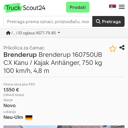
Prodati
Pretraga
/ ... / ID oglasa: A577-79-85
Prikolica za čamac
Brenderup
Brenderup 160750UB
CX Kanu / Kajak Anhänger, 750 kg
100 km/h, 4,8 m
Fiksna cena plus PDV
1.550 €
(1.844 € bruto)
Stanje
Novo
Lokacija
Neu-Ulm