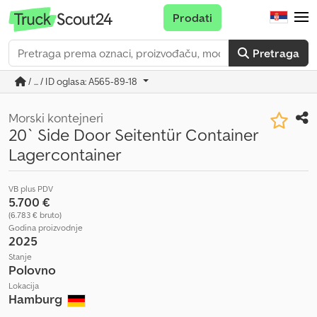
Prodati
Pretraga
/ ... / ID oglasa: A565-89-18
Morski kontejneri
20` Side Door Seitentür Container
Lagercontainer
VB plus PDV
5.700 €
(6.783 € bruto)
Godina proizvodnje
2025
Stanje
Polovno
Lokacija
Hamburg