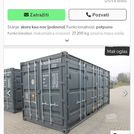
(2.475 € bruto)
Zatražiti
Pozvati
Stanje:
skoro kao nov (polovno)
, Funkcionalnost:
potpuno
funkcionalan
, maksimalna nosivost:
27.200 kg
, prazna masa vozila:
2.800 kg
, Kontejner od 20 stopa; kao nov; samo jedno putovanje
morem Vodonepropusan i hermetički zatvoren Lako pokretna
Mali oglas
dvokrilna vrata Drveni pod Sa važećom CSC tablicom EOD vrata
na upit Tehničke specifikacije: Spoljašnje dimenzije (D x Š x V):
6.058 x 2.438 x 2.591 mm Unutrašnje dimenzije (D x Š x V): 5.898 x
2.350 x 2.390 mm Otvori vrata (Š): 2.300 mm Zapremina: 33 m³
Cjdpstp S Eajfx Aaxorf Sopstvena masa: 2,25 t Nosivost: do maks. 30
t Opšti opis: Konstrukcija kontejnera: čelični ram kao noseći
element koji se sastoji od 4x ugaona stuba, debljina 6 mm,
krovni/podno nosači debljine 3 do 4 mm, zidovi od profilisanog
čeličnog lima, debljina 2 mm Dvokrilna vrata sa kružnom gumenom
zaptivkom 4x pocinkovane brave na vratima 4x ventilacioni otvori
na bočnim zidovima ispod krovnog rama Džepovi za viljuškar u
donjim uzdužnim nosačima, debljina 4 mm Razmak između
džepova: 2.080 mm Pod od presvučenih drvenih ploča, debljina 28
mm Vodootporan, proizveden prema ISO standardu Moguće