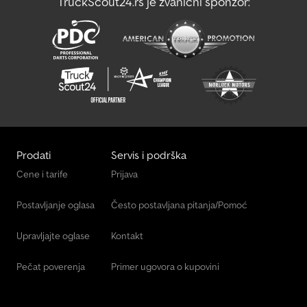
TruckScout24.rs je zvanični sponzor:
Prodati
Servis i podrška
Cene i tarife
Prijava
Postavljanje oglasa
Često postavljana pitanja/Pomoć
Upravljajte oglase
Kontakt
Pečat poverenja
Primer ugovora o kupovini