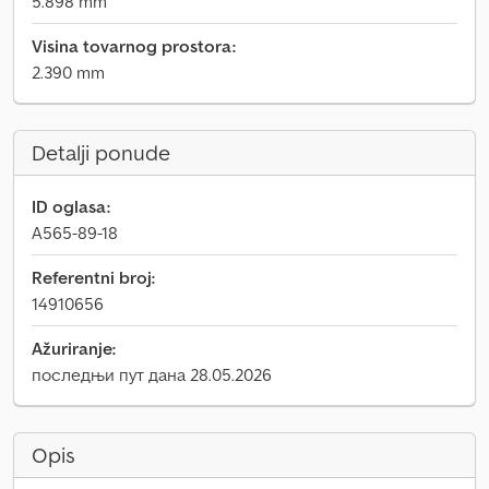
5.898 mm
Visina tovarnog prostora:
2.390 mm
Detalji ponude
ID oglasa:
A565-89-18
Referentni broj:
14910656
Ažuriranje:
последњи пут дана 28.05.2026
Opis