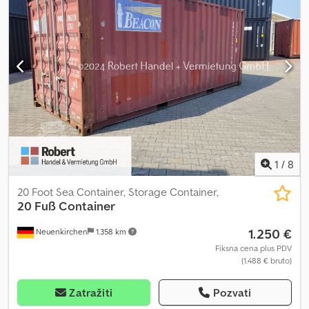
dimenzije su približno Bojenje: RAL 9003 (signalno bela) Donji okvir
EUR Cedpfevvtrgsx Aaxerf Ugradnja prozora 900 mm × 1130 mm =
INP 180 prema DIN 30722-1, ugradni Prihvat za kuku šrafni, ugradni
450 EUR Čelični pod 3 mm = 250 EUR Dvokrilna vrata na čeonoj
Preklopne točkove za istovar na zadnjoj strani Podna kada od 5
strani = 650 EUR Sa zadovoljstvom ćemo Vam besplatno i
mm St 37.2 (S235JR) 16 komada u podu ugradnih teških ušica za
neobavezno napraviti personalizovanu ponudu za kontejnere
vezivanje tereta, svaka do 2,5 t Tuneli za viljuškar Dvokrilna vrata sa
uključujući dostavu i eventualno istovar. KONTAKTIRAJTE NAS!
mogućnošću zaključavanja Stanje: novo i nekorišćeno 2K bojenje
Radujemo se Vašem pozivu. Za dodatna pitanja stojimo Vam na
Credpfx Aewx Np Ssaxsf Ponuda je neobavezujuća, bez garancije
raspolaganju u svakom trenutku!
ili odgovornosti. Zadržavamo pravo međuprodaje. Kupovina
postaje važeća tek po prijemu uplate. Vozilo ostaje naše vlasništvo
do potpune isplate. Prihvatamo uplate samo u evrima, bez
dodatnih troškova za prodavca i isključivo putem bankovnog
transfera ili gotovinom. Čekovi se ne prihvataju. Cena je po
1
/
8
komadu.
20 Foot Sea Container, Storage Container,
20 Fuß Container
1.250 €
Neuenkirchen
1.358 km
Fiksna cena plus PDV
(1.488 € bruto)
Zatražiti
Pozvati