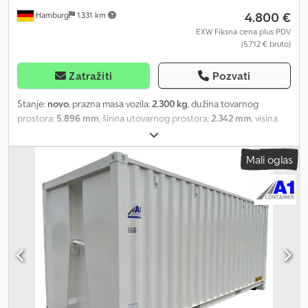
4.800 €
Hamburg
1.331 km
EXW Fiksna cena plus PDV
(5.712 € bruto)
Zatražiti
Pozvati
Stanje:
novo
, prazna masa vozila:
2.300 kg
, dužina tovarnog
prostora:
5.896 mm
, širina utovarnog prostora:
2.342 mm
, visina
tovarnog prostora:
2.397 mm
, zapremina tovarnog prostora:
31,1
m³
, ukupna dužina:
6.058 mm
, ukupna širina:
2.438 mm
, ukupna
Mali oglas
visina:
2.591 mm
, boja:
sivo-crna
, Godina proizvodnje:
2025
, dužina
kontejnera:
20 stopa
, širina otvora vrata:
5.498 mm
, visina otvora
vrata:
2.297 mm
, unutrašnja visina:
2.397 mm
, unutrašnja dužina:
5.896 mm
, unutrašnja širina:
2.342 mm
, KONTEJNERI ZA
SKLADIŠTENJE svih veličina i tipova, NOVI I POLOVNI Direktno od
specijaliste! 20-stopni Open Side kontejner za skladištenje /
kontejner sa bočnim vratima Proizvodnja EU, nov Boje: RAL7016
Antracit siva / RAL7035 Svetlo siva / RAL5010 Plavo encijan -
moguće i druge boje FOT magacin Hamburg / Dostava uz doplatu
USLOVI PLAĆANJA: 100% avans po fakturi sa iskazanim PDV-om.
Kontejneri se proizvode po Vašoj narudžbini. Rok isporuke: 4-6