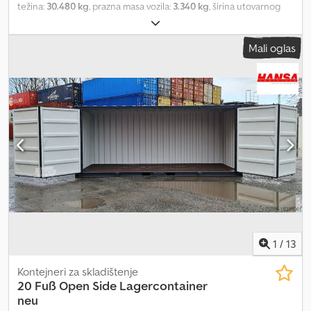
težina:
30.480 kg
, prazna masa vozila:
3.340 kg
, širina utovarnog
prostora:
2.438 mm
, dužina tovarnog prostora:
6.058 mm
, visina
tovarnog prostora:
2.900 mm
, 20 ft. HC kontejner sa bočnim
Mali oglas
vratima, kao nov, korišćen za jedno pomorsko putovanje. Zbog
transporta morem mogu biti prisutne manje udubljenja i
ogrebotine. Jedna kratka i jedna duga strana su otvarajuće.
Spoljašnje dimenzije: približno D x Š x V 6,06 m x 2,44 m x 2,90 m
Unutrašnje dimenzije: približno D x Š x V 5,89 m x 2,28 m x 2,69 m
Dimenzije otvora malih dvokrilnih vrata Š x V približno 2,20 m x 2,14
m Otvor duže strane Š x V približno 5,80 m x 2,14 m Prazna masa
cca 3170 kg, nosivost: 27310 kg Izvedba sa džepovima za viljuškar i
pocinkovanim sigurnosnim šipkama, look box, drveni pod,
unutrašnja boja: siva Može se slagati do 8 nivoa, spoljašnja boja:
RAL 7024 grafitno siva Kupoprodajna cena franko utovar D-26810
Westoverledingen. Cjdpfeiltw Uox Aaxjrf Kod upita molimo da
navedete naziv firme i po potrebi adresu za isporuku, nakon čega
ćemo poslati individualnu ponudu.
1
/
13
Kontejneri za skladištenje
20 Fuß Open Side Lagercontainer
neu