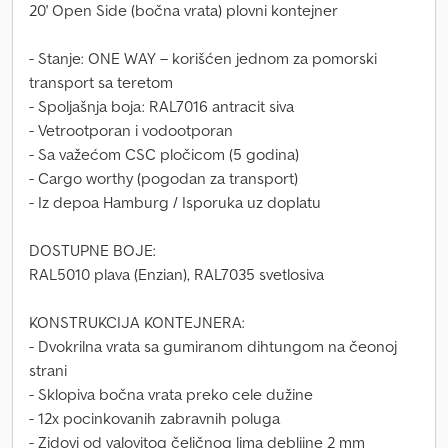
20' Open Side (bočna vrata) plovni kontejner
- Stanje: ONE WAY – korišćen jednom za pomorski
transport sa teretom
- Spoljašnja boja: RAL7016 antracit siva
- Vetrootporan i vodootporan
- Sa važećom CSC pločicom (5 godina)
- Cargo worthy (pogodan za transport)
- Iz depoa Hamburg / Isporuka uz doplatu
DOSTUPNE BOJE:
RAL5010 plava (Enzian), RAL7035 svetlosiva
KONSTRUKCIJA KONTEJNERA:
- Dvokrilna vrata sa gumiranom dihtungom na čeonoj
strani
- Sklopiva bočna vrata preko cele dužine
- 12x pocinkovanih zabravnih poluga
- Zidovi od valovitog čeličnog lima debljine 2 mm