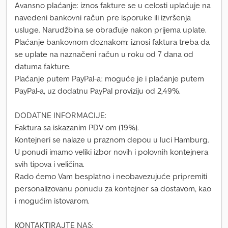
Avansno plaćanje: iznos fakture se u celosti uplaćuje na
navedeni bankovni račun pre isporuke ili izvršenja
usluge. Narudžbina se obrađuje nakon prijema uplate.
Plaćanje bankovnom doznakom: iznosi faktura treba da
se uplate na naznačeni račun u roku od 7 dana od
datuma fakture.
Plaćanje putem PayPal-a: moguće je i plaćanje putem
PayPal-a, uz dodatnu PayPal proviziju od 2,49%.
DODATNE INFORMACIJE:
Faktura sa iskazanim PDV-om (19%).
Kontejneri se nalaze u praznom depou u luci Hamburg.
U ponudi imamo veliki izbor novih i polovnih kontejnera
svih tipova i veličina.
Rado ćemo Vam besplatno i neobavezujuće pripremiti
personalizovanu ponudu za kontejner sa dostavom, kao
i mogućim istovarom.
KONTAKTIRAJTE NAS: