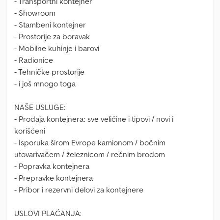
- Transportni kontejner
- Showroom
- Stambeni kontejner
- Prostorije za boravak
- Mobilne kuhinje i barovi
- Radionice
- Tehničke prostorije
- i još mnogo toga
NAŠE USLUGE:
- Prodaja kontejnera: sve veličine i tipovi / novi i
korišćeni
- Isporuka širom Evrope kamionom / bočnim
utovarivačem / železnicom / rečnim brodom
- Popravka kontejnera
- Prepravke kontejnera
- Pribor i rezervni delovi za kontejnere
USLOVI PLAĆANJA: