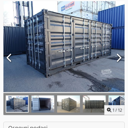
1
/
12
Osnovni podaci