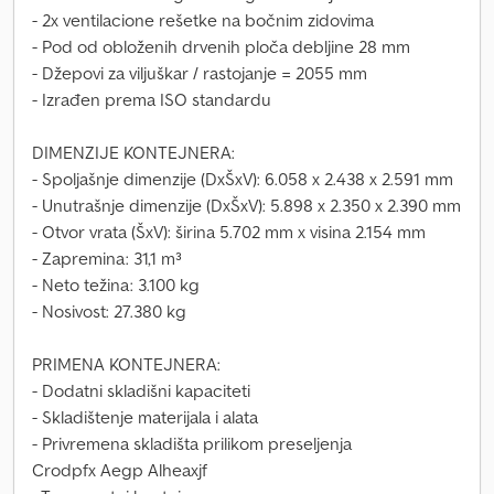
- 2x ventilacione rešetke na bočnim zidovima
- Pod od obloženih drvenih ploča debljine 28 mm
- Džepovi za viljuškar / rastojanje = 2055 mm
- Izrađen prema ISO standardu
DIMENZIJE KONTEJNERA:
- Spoljašnje dimenzije (DxŠxV): 6.058 x 2.438 x 2.591 mm
- Unutrašnje dimenzije (DxŠxV): 5.898 x 2.350 x 2.390 mm
- Otvor vrata (ŠxV): širina 5.702 mm x visina 2.154 mm
- Zapremina: 31,1 m³
- Neto težina: 3.100 kg
- Nosivost: 27.380 kg
PRIMENA KONTEJNERA:
- Dodatni skladišni kapaciteti
- Skladištenje materijala i alata
- Privremena skladišta prilikom preseljenja
Crodpfx Aegp Alheaxjf