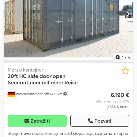
Dimenzije otvora male dvokrilne vrata: Š x V, približno 2,20 m x 2,14
m Dimenzije otvora duže strane: Š x V, približno 5,80 m x 2,14 m
Sopstvena težina: približno 3060 kg, maksimalna nosivost: 27420
kg Izvedba sa džepovima za viljuškar i pocinkovanim šipkama za
zaključavanje. Izgled: „look box“, pod od drveta, unutrašnja boja:
siva Može se slagati do 8 komada, spoljašnja boja: RAL: 7024,
grafitno siva. Cena po dogovoru, uključujući utovar u D-26810
Vestoverledingen. Za upite, molimo da navedete naziv firme i, ako
je potrebno, adresu za isporuku, nakon čega ćemo poslati
1
/
5
individualnu ponudu.
Morski kontejneri
20ft HC side door open
Seecontainer mit einer Reise
6.190 €
Westoverledingen
1.421 km
Fiksna cena plus PDV
(7.366 € bruto)
Zatražiti
Pozvati
Stanje:
novo
, dužina kontejnera:
20 stopa
, boja:
sivo-crna
, ukupna