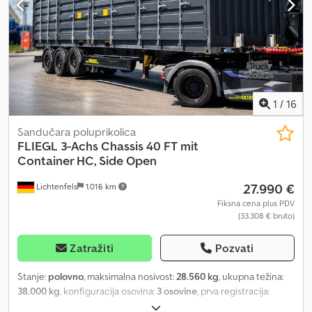
1
/
16
Sandučara poluprikolica
FLIEGL
3-Achs Chassis 40 FT mit
Container HC, Side Open
27.990 €
Lichtenfels
1.016 km
Fiksna cena plus PDV
(33.308 € bruto)
Zatražiti
Pozvati
Stanje:
polovno
, maksimalna nosivost:
28.560 kg
, ukupna težina:
38.000 kg
, konfiguracija osovina:
3 osovine
, prva registracija:
02/2023
, sledeća inspekcija (TÜV):
03/2026
, dužina tovarnog