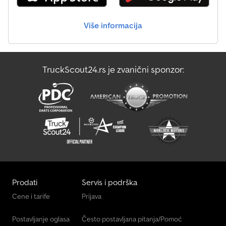
transport? Naravno! Dostavljamo vaš kontejner standardnim
kamionom ili kamionom sa kranom i postavljamo ga na odredištu.
Više informacija
Pitajte nas za ponudu! Svi rashladni agregati su servisirani i u
odličnom stanju, sa visokim performansama. Radujemo se vašem
kontaktu! BIMICON Container Service, vaš specijalista iz
Hamburga. Dcedpfxsq N Dd He Afmsk BIMICON hladnjače i
TruckScout24.rs je zvanični sponzor:
kontejneri za pomorski transport od 1996. godine u Nemačkoj i
širom sveta.
Prodati
Servis i podrška
Cene i tarife
Prijava
Postavljanje oglasa
Često postavljana pitanja/Pomoć