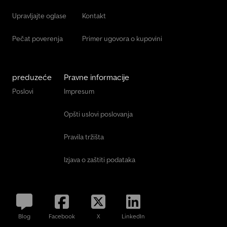
Upravljajte oglase
Kontakt
Pečat poverenja
Primer ugovora o kupovini
preduzeće
Pravne informacije
Poslovi
Impresum
Opšti uslovi poslovanja
Pravila tržišta
Izjava o zaštiti podataka
Blog
Facebook
X
LinkedIn