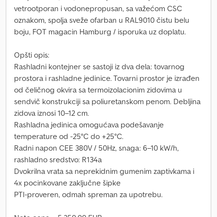
vetrootporan i vodonepropusan, sa važećom CSC
oznakom, spolja sveže ofarban u RAL9010 čistu belu
boju, FOT magacin Hamburg / isporuka uz doplatu.
Opšti opis:
Rashladni kontejner se sastoji iz dva dela: tovarnog
prostora i rashladne jedinice. Tovarni prostor je izrađen
od čeličnog okvira sa termoizolacionim zidovima u
sendvič konstrukciji sa poliuretanskom penom. Debljina
zidova iznosi 10–12 cm.
Rashladna jedinica omogućava podešavanje
temperature od -25°C do +25°C.
Radni napon CEE 380V / 50Hz, snaga: 6–10 kW/h,
rashladno sredstvo: R134a
Dvokrilna vrata sa neprekidnim gumenim zaptivkama i
4x pocinkovane zaključne šipke
PTI-proveren, odmah spreman za upotrebu.