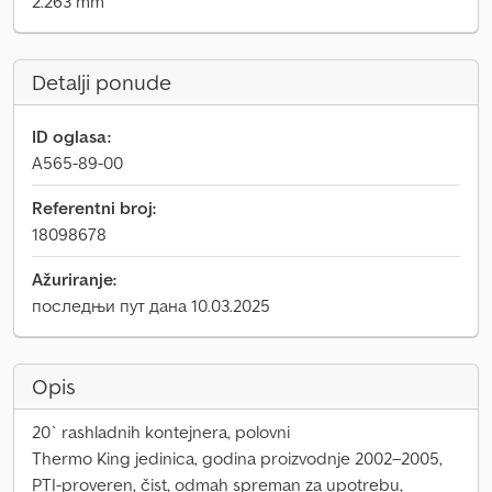
2.263 mm
Detalji ponude
ID oglasa:
A565-89-00
Referentni broj:
18098678
Ažuriranje:
последњи пут дана 10.03.2025
Opis
20` rashladnih kontejnera, polovni
Thermo King jedinica, godina proizvodnje 2002–2005,
PTI-proveren, čist, odmah spreman za upotrebu,