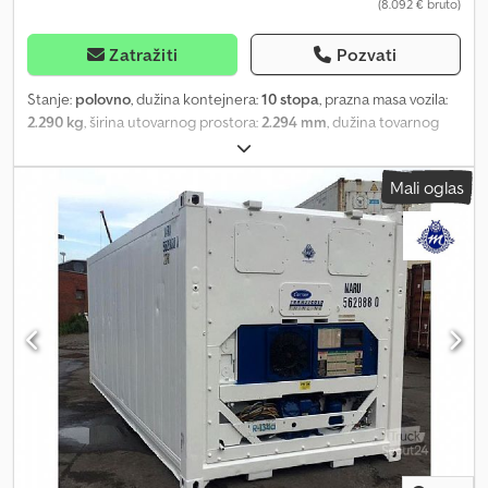
(8.092 € bruto)
Zatražiti
Pozvati
Stanje:
polovno
, dužina kontejnera:
10 stopa
, prazna masa vozila:
2.290 kg
, širina utovarnog prostora:
2.294 mm
, dužina tovarnog
prostora:
2.389 mm
, visina tovarnog prostora:
2.545 mm
, Oprema:
klima uređaj, rashladna jedinica
, Poštovani, Dedsi Imv Aepfx
Mali oglas
Afmsck Zahvaljujemo se na interesovanju! Kompanija Bimicon
Container Service GmbH od 1996. godine nudi rashladne i
skladišne kontejnere svih vrsta – za prodaju i iznajmljivanje.
Naravno, obezbeđujemo i kompletnu uslugu kao i prodaju delova
vezanih za kontejnere. Ako Vam je potrebna posebna izrada, rado
ćemo Vas posavetovati i pripremiti odgovarajuće rešenje. _____
TIP KONTEJNERA: - 10 stopa High Cube, rashladni agregat Carrier,
sveže ofarban RAL 9010 (farbanje je uključeno u cenu) Prikazane
slike služe samo kao primer, stvarni proizvod može odstupati.
STANJE ISPORUKE: - PTI OK (predizvozna inspekcija uvek vršena
pre isporuke, proverava naše stručno osoblje) - potpuno spreman
za upotrebu / spreman za priključivanje - vetro- i
vodonepropustan - CSC sertifikat (sertifikovani standard