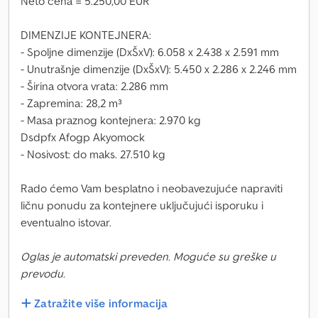
Neto cena = 5.250,00 EUR
DIMENZIJE KONTEJNERA:
- Spoljne dimenzije (DxŠxV): 6.058 x 2.438 x 2.591 mm
- Unutrašnje dimenzije (DxŠxV): 5.450 x 2.286 x 2.246 mm
- Širina otvora vrata: 2.286 mm
- Zapremina: 28,2 m³
- Masa praznog kontejnera: 2.970 kg
Dsdpfx Afogp Akyomock
- Nosivost: do maks. 27.510 kg
Rado ćemo Vam besplatno i neobavezujuće napraviti
ličnu ponudu za kontejnere uključujući isporuku i
eventualno istovar.
Oglas je automatski preveden. Moguće su greške u
prevodu.
Zatražite više informacija