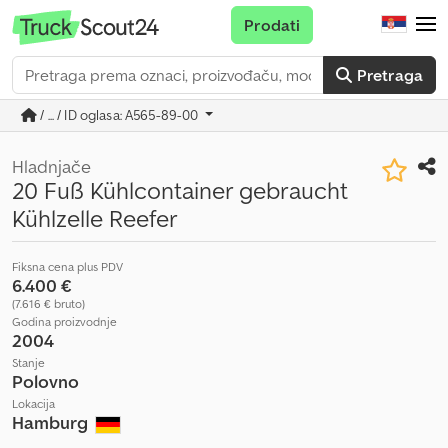
Prodati
Pretraga
/ ... / ID oglasa: A565-89-00
Hladnjače
20 Fuß Kühlcontainer gebraucht
Kühlzelle Reefer
Fiksna cena plus PDV
6.400 €
(7.616 € bruto)
Godina proizvodnje
2004
Stanje
Polovno
Lokacija
Hamburg