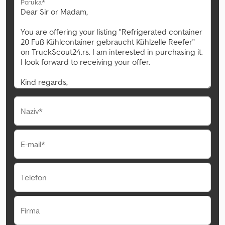
Poruka*
Naziv*
E-mail*
Telefon
Firma