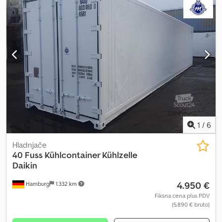
1
/
6
Hladnjače
40 Fuss Kühlcontainer Kühlzelle
Daikin
4.950 €
Hamburg
1.332 km
Fiksna cena plus PDV
(5.890 € bruto)