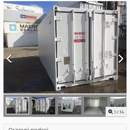
1
/
14
Osnovni podaci