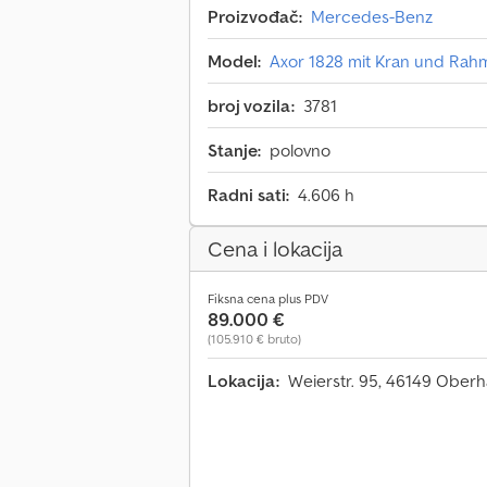
Proizvođač:
Mercedes-Benz
Model:
Axor 1828 mit Kran und Rah
broj vozila:
3781
Stanje:
polovno
Radni sati:
4.606 h
Cena i lokacija
Fiksna cena plus PDV
89.000 €
(105.910 € bruto)
Lokacija:
Weierstr. 95, 46149 Ober