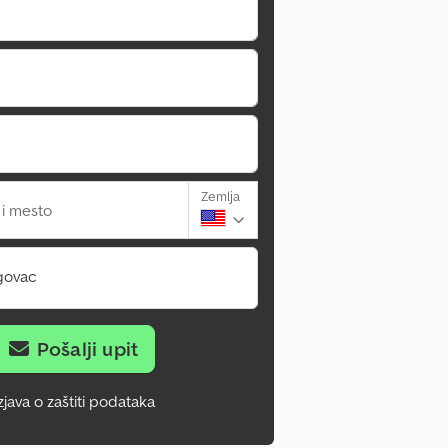
Zemlja
 i mesto
govac
Pošalji upit
zjava o zaštiti podataka