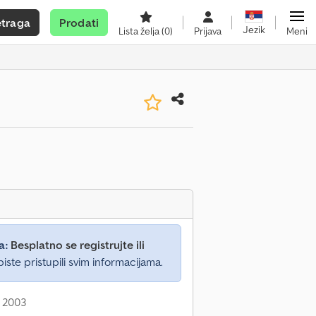
etraga
Prodati
Jezik
Lista želja
(0)
Prijava
Meni
a:
Besplatno se registrujte ili
iste pristupili svim informacijama.
: 2003