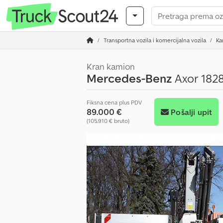
Transportna vozila i komercijalna vozila
Ka
Kran kamion
Mercedes-Benz
Axor 1828
Fiksna cena plus PDV
89.000 €
Pošalji upit
(105.910 € bruto)