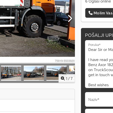
6 Oglasi online
Molim Vas
POŠALJI UP
Poruka*
1
/
7
Naziv*