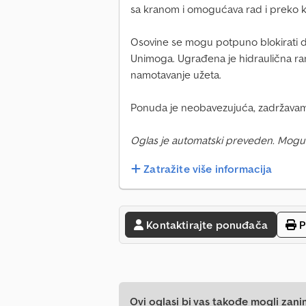
sa kranom i omogućava rad i preko k
Osovine se mogu potpuno blokirati d
Unimoga. Ugrađena je hidraulična ra
namotavanje užeta.
Ponuda je neobavezujuća, zadržavam
Oglas je automatski preveden. Mogu
Zatražite više informacija
Kontaktirajte ponuđača
P
Ovi oglasi bi vas takođe mogli zani