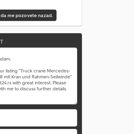
 da me pozovete nazad.
IT