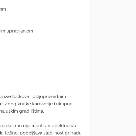
 mm
im upravljanjem
a sve točkove i poljoprivrednim
. Zbog kratke karoserije i ukupne
a uskim gradilištima.
ko da kran nije montiran direktno iza
 težine, poboljšava stabilnost pri radu