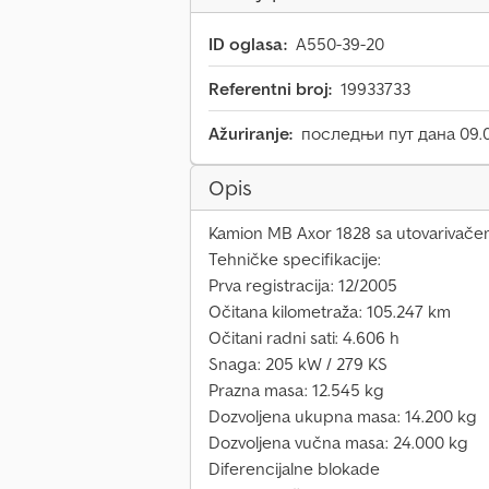
ID oglasa:
A550-39-20
Referentni broj:
19933733
Ažuriranje:
последњи пут дана 09.0
Opis
Kamion MB Axor 1828 sa utovariva
Tehničke specifikacije:
Prva registracija: 12/2005
Očitana kilometraža: 105.247 km
Očitani radni sati: 4.606 h
Snaga: 205 kW / 279 KS
Prazna masa: 12.545 kg
Dozvoljena ukupna masa: 14.200 kg
Dozvoljena vučna masa: 24.000 kg
Diferencijalne blokade