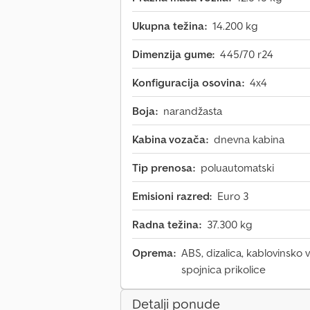
Ukupna težina:
14.200 kg
Dimenzija gume:
445/70 r24
Konfiguracija osovina:
4x4
Boja:
narandžasta
Kabina vozača:
dnevna kabina
Tip prenosa:
poluautomatski
Emisioni razred:
Euro 3
Radna težina:
37.300 kg
Oprema:
ABS, dizalica, kablovinsko 
spojnica prikolice
Detalji ponude