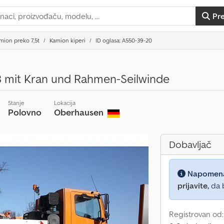
Pr
mion preko 7,5t
Kamion kiperi
ID oglasa: A550-39-20
 mit Kran und Rahmen-Seilwinde
Stanje
Lokacija
Polovno
Oberhausen
Dobavljač
Napomen
prijavite,
da b
Registrovan od