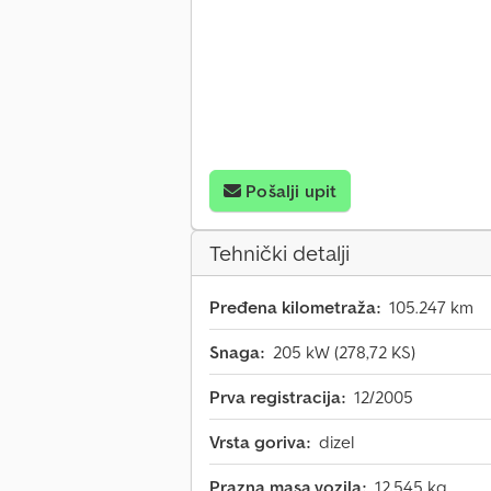
Pošalji upit
Tehnički detalji
Pređena kilometraža:
105.247 km
Snaga:
205 kW (278,72 KS)
Prva registracija:
12/2005
Vrsta goriva:
dizel
Prazna masa vozila:
12.545 kg