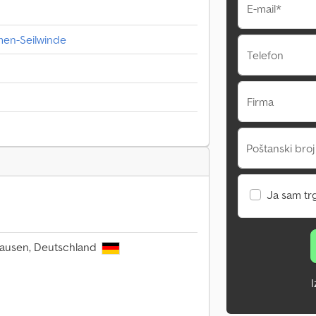
E-mail*
men-Seilwinde
Telefon
Firma
Poštanski broj
Ja sam tr
hausen, Deutschland
I