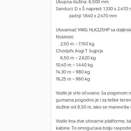
Ukupna dužina: 6.500 mm
Sanduci: D x Š napred: 1.330 x 2.470
zadnji: 1.640 x 2.470 mm
Utovarivač MKG HLK225HP sa daljinsk
Nosivost:
2,50 m – 7.150 kg
Chodpfx Aogi T Sujprja
6,50 m – 2.620 kg
10,40 m – 1.440 kg
14,30 m – 980 kg
16,25 m – 860 kg
Vozilo je vrlo očuvano. Sa pogonom n
gumama pogodno je i za teške terene
dužine od 6,50 m, lako se manevriše n
Vozilo ima dve utovarne platforme, ta
kabine. To omogućava bolju raspodelu