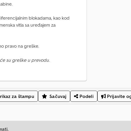
abine.
iferencijalnim blokadama, kao kod
menska vitla sa uređajem za
o pravo na greške.
će su greške u prevodu.
rikaz za štampu
Sačuvaj
Podeli
Prijavite o
mati.