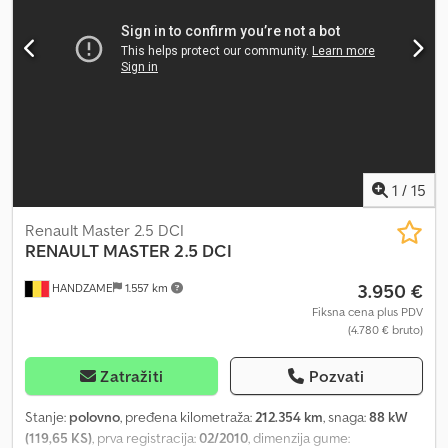
mm sa 10 prstenova za pričvršćivanje tereta. Uključena
dokumentacija za registraciju, moguća homologacija za 100 km/h!
Dedpfx Aferq Iaqoleck Rado ćemo Vam ponuditi i odgovarajući
kontejner.
1
/
15
Renault Master 2.5 DCI
RENAULT
MASTER 2.5 DCI
3.950 €
HANDZAME
1.557 km
Fiksna cena plus PDV
(4.780 € bruto)
Zatražiti
Pozvati
Stanje:
polovno
, pređena kilometraža:
212.354 km
, snaga:
88 kW
(119,65 KS)
, prva registracija:
02/2010
, dimenzija gume: