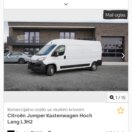
225/65R16C
, konfiguracija osovina:
4x2
, međuosovinsko
rastojanje:
4.050 mm
, boja:
narandžasta
, tip prenosa:
mehanički
,
Mali oglas
broj stepeni prenosa:
6
, emisioni razred:
euro4
, suspencija:
čelik
,
Godina proizvodnje:
2010
, Oprema:
električno podešavanje
prozora, vučna spojnica prikolice
, Dimenzija pneumatika:
225/65R16C Vešanje: lisnate opruge Pogon: točak Broj cilindara: 4
Zapremina motora: 2.464 cc Prazna masa: 2.200 kg
Dcedpfouczgtox Afljk Nosivost: 1.300 kg Dozvoljena ukupna masa:
3.500 kg Marka motora: Renault
1
/
15
Komercijalno vozilo sa visokim krovom
Citroën
Jumper Kastenwagen Hoch
Lang L3H2