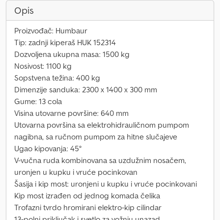
Opis
Proizvođač: Humbaur
Tip: zadnji kiperaš HUK 152314
Dozvoljena ukupna masa: 1500 kg
Nosivost: 1100 kg
Sopstvena težina: 400 kg
Dimenzije sanduka: 2300 x 1400 x 300 mm
Gume: 13 cola
Visina utovarne površine: 640 mm
Utovarna površina sa elektrohidrauličnom pumpom
nagibna, sa ručnom pumpom za hitne slučajeve
Ugao kipovanja: 45°
V-vučna ruda kombinovana sa uzdužnim nosačem,
uronjen u kupku i vruće pocinkovan
Šasija i kip most: uronjeni u kupku i vruće pocinkovani
Kip most izrađen od jednog komada čelika
Trofazni tvrdo hromirani elektro-kip cilindar
13-polni priključak i svetlo za vožnju unazad