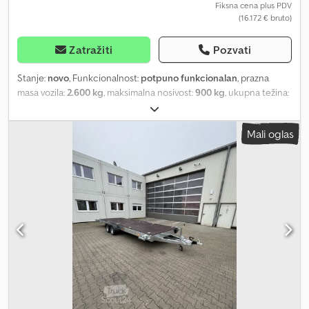
Fiksna cena plus PDV
(16.172 € bruto)
Zatražiti
Pozvati
Stanje:
novo
, Funkcionalnost:
potpuno funkcionalan
, prazna
masa vozila:
2.600 kg
, maksimalna nosivost:
900 kg
, ukupna težina:
3.500 kg
, konfiguracija osovina:
2 osovine
, suspencija:
ostalo
, boja:
srebrna
, Prikolica za putnička vozila sa Twist Lock zatvaračima za
Mali oglas
20 ft. kontejner. LED osvetljenje, točkovi 155 R12C 5x112, dvostruka
osovina, dozvoljena ukupna masa 3500 kg, sopstvena masa oko
650-700 kg, vruće pocinkovana, 4 kom. podupirača na ručno
pokretanje, nosač registarskih tablica. Uključujući dokumentaciju
za registraciju, moguća registracija za 100 km/h! Dcjdpfxsi Ha Eyo
Aflsk Drvena podloga dostupna uz doplatu! Novi 20 ft. kancelarijski
kontejner (Containex) Spoljašnja boja: RAL-9010 čisto bela,
džepovi za viljuškar, zidna izolacija mineralna vuna 60 mm, krovna
izolacija mineralna vuna 100 mm, podna izolacija mineralna vuna
100 mm, unutrašnja visina kontejnera 2540 mm, 1 kom. konvektor 2
kW, 2 kom. spoljne LED lampe 43 W Ukupna masa prikolice +
kontejnera 2600 kg Nosivost još 900 kg moguća!