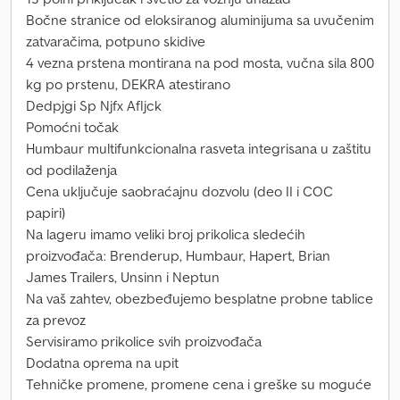
Bočne stranice od eloksiranog aluminijuma sa uvučenim
zatvaračima, potpuno skidive
4 vezna prstena montirana na pod mosta, vučna sila 800
kg po prstenu, DEKRA atestirano
Dedpjgi Sp Njfx Afljck
Pomoćni točak
Humbaur multifunkcionalna rasveta integrisana u zaštitu
od podilaženja
Cena uključuje saobraćajnu dozvolu (deo II i COC
papiri)
Na lageru imamo veliki broj prikolica sledećih
proizvođača: Brenderup, Humbaur, Hapert, Brian
James Trailers, Unsinn i Neptun
Na vaš zahtev, obezbeđujemo besplatne probne tablice
za prevoz
Servisiramo prikolice svih proizvođača
Dodatna oprema na upit
Tehničke promene, promene cena i greške su moguće