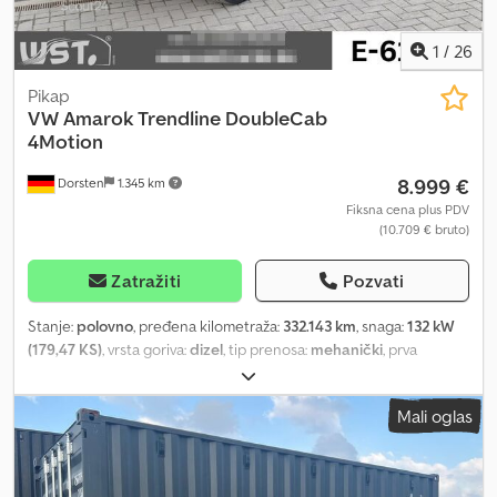
Sve cene na oglasima su bruto cene i uključuju važeći porez na
dodatu vrednost od 19%.
1
/
26
Pikap
VW
Amarok Trendline DoubleCab
4Motion
8.999 €
Dorsten
1.345 km
Fiksna cena plus PDV
(10.709 € bruto)
Zatražiti
Pozvati
Stanje:
polovno
, pređena kilometraža:
332.143 km
, snaga:
132 kW
(179,47 KS)
, vrsta goriva:
dizel
, tip prenosa:
mehanički
, prva
registracija:
04/2015
, boja:
plava
, broj sedišta:
5
, Oprema:
ABS,
centralno zaključavanje, elektronski program stabilnosti (ESP),
Mali oglas
filter za čađ, klima uređaj, pogon na sve točkove, sistem
imobilizera
, Posebna oprema: Diferencijal sa blokadom (zadnja
osovina), parking senzori napred i pozadi, električni interfejs za
eksternu upotrebu (CAN sabirnica), zaštitni premaz tovarnog