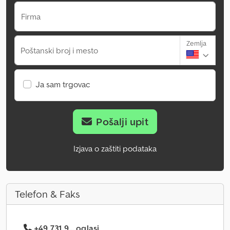
Firma
Zemlja
Poštanski broj i mesto
Ja sam trgovac
Pošalji upit
Izjava o zaštiti podataka
Telefon & Faks
+49 731 9... oglasi