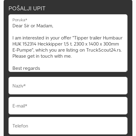
POŠALJI UPIT
Poruka*
Naziv*
E-mail*
Telefon