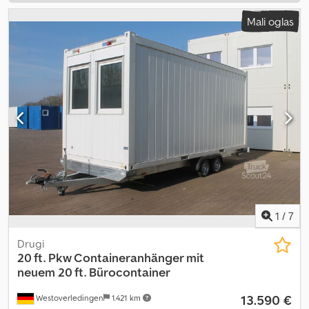
Mali oglas
1
/
7
Drugi
20 ft. Pkw Containeranhänger mit
neuem 20 ft. Bürocontainer
13.590 €
Westoverledingen
1.421 km