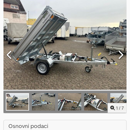
1
/
7
Osnovni podaci