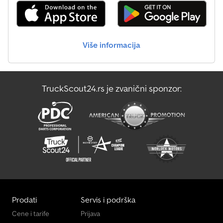
profili, mogu se preklopiti sa sve četiri strane, skidaju se, sa
ugradnim bravama - 4 umetljive čelične ćoškove za veliku nosivost
Teretna površina: - Čelični pod sa 6 ugradnih veznih prstenova,
svaki za opterećenje do 600 daN Elektrika/Hidraulika: - Rasveta sa
Više informacija
13-polnim utikačem i rikverc svetlom - Elektrohidraulika u
rezervoaru sa akumulatorom i punjačem, bez ručne pumpe
TruckScout24.rs je zvanični sponzor:
Prodati
Servis i podrška
Cene i tarife
Prijava