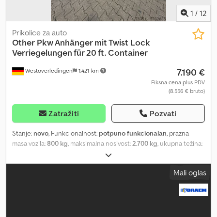
1
/
12
Prikolice za auto
Other
Pkw Anhänger mit Twist Lock
Verriegelungen für 20 ft. Container
7.190 €
Westoverledingen
1.421 km
Fiksna cena plus PDV
(8.556 € bruto)
Zatražiti
Pozvati
Stanje:
novo
, Funkcionalnost:
potpuno funkcionalan
, prazna
masa vozila:
800 kg
, maksimalna nosivost:
2.700 kg
, ukupna težina:
3.500 kg
, konfiguracija osovina:
2 osovine
, dužina tovarnog
prostora:
6.000 mm
, širina utovarnog prostora:
1.960 mm
, Godina
Mali oglas
proizvodnje:
2025
, Putučka prikolica sa Twist Lock bravama za 20
ft. kontejner. LED osvetljenje, točkovi 155 R12C 5x112, dvostruka
osovina, dozvoljena ukupna masa 3500 kg, sopstvena masa oko
800 kg, toplo pocinkovana, 4 kom ručne podupirače, nosač
registarskih tablica. Ploča od vodootporne šperploče debljine 15