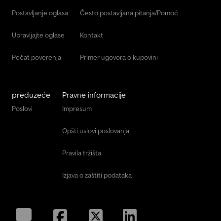
Postavljanje oglasa
Često postavljana pitanja/Pomoć
Upravljajte oglase
Kontakt
Pečat poverenja
Primer ugovora o kupovini
preduzeće
Pravne informacije
Poslovi
Impresum
Opšti uslovi poslovanja
Pravila tržišta
Izjava o zaštiti podataka