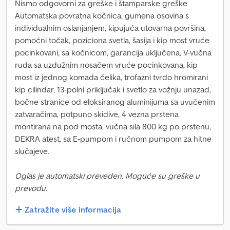
Nismo odgovorni za greške i štamparske greške
Automatska povratna kočnica, gumena osovina s
individualnim oslanjanjem, kipujuća utovarna površina,
pomoćni točak, poziciona svetla, šasija i kip most vruće
pocinkovani, sa kočnicom, garancija uključena, V-vučna
ruda sa uzdužnim nosačem vruće pocinkovana, kip
most iz jednog komada čelika, trofazni tvrdo hromirani
kip cilindar, 13-polni priključak i svetlo za vožnju unazad,
bočne stranice od eloksiranog aluminijuma sa uvučenim
zatvaračima, potpuno skidive, 4 vezna prstena
montirana na pod mosta, vučna sila 800 kg po prstenu,
DEKRA atest, sa E-pumpom i ručnom pumpom za hitne
slučajeve.
Oglas je automatski preveden. Moguće su greške u
prevodu.
Zatražite više informacija