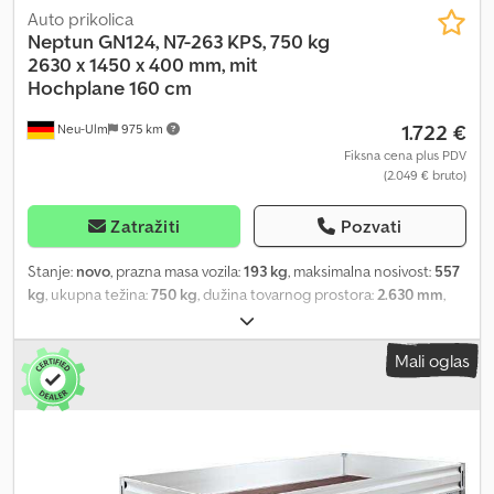
Auto prikolica
Neptun
GN124, N7-263 KPS, 750 kg
2630 x 1450 x 400 mm, mit
Hochplane 160 cm
1.722 €
Neu-Ulm
975 km
Fiksna cena plus PDV
(2.049 € bruto)
Zatražiti
Pozvati
Stanje:
novo
, prazna masa vozila:
193 kg
, maksimalna nosivost:
557
kg
, ukupna težina:
750 kg
, dužina tovarnog prostora:
2.630 mm
,
širina utovarnog prostora:
1.450 mm
, visina tovarnog prostora:
400
mm
, zapremina tovarnog prostora:
1,6 m³
, boja:
siva
, građevinska
Mali oglas
visina:
2.370 mm
, radna širina:
1.570 mm
, Proizvođač: Neptun Tip:
Visokoprenosna prikolica GN124, N7-263 KPS Dozvoljena ukupna
masa: 750 kg Nosivost: 557 kg Sopstvena težina: 193 kg Dimenzije
sanduka: 2630 x 1450 x 400 mm, sa ceradom i prečnim nosačima
180 cm (u sredini) / 160 cm (sa strane) Visina unutrašnjosti: Gume:
165 70 R13 74N Visina utovara: 510 mm - Vrlo stabilan okvir