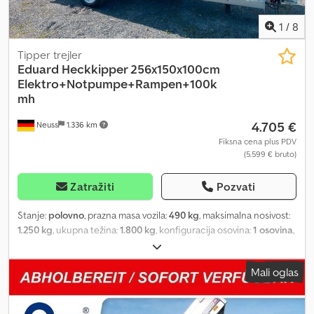
1
/
8
Tipper trejler
Eduard
Heckkipper 256x150x100cm
Elektro+Notpumpe+Rampen+100k
mh
4.705 €
Neuss
1.336 km
Fiksna cena plus PDV
(5.599 € bruto)
Zatražiti
Pozvati
Stanje:
polovno
, prazna masa vozila:
490 kg
, maksimalna nosivost:
1.250 kg
, ukupna težina:
1.800 kg
, konfiguracija osovina:
1 osovina
,
dužina tovarnog prostora:
2.560 mm
, širina utovarnog prostora:
1.483 mm
, visina tovarnog prostora:
1.000 mm
, suspencija:
ostalo
,
Mali oglas
dimenzija gume:
195/50 r13
, Eduard elektro kiper sa naginjanjem
unazad 2600x1500x100 sa rampama Ukupna masa: 1800 kg
Nosivost cca: 1250 kg Sve 4 stranice (30 cm visine) preklopive i