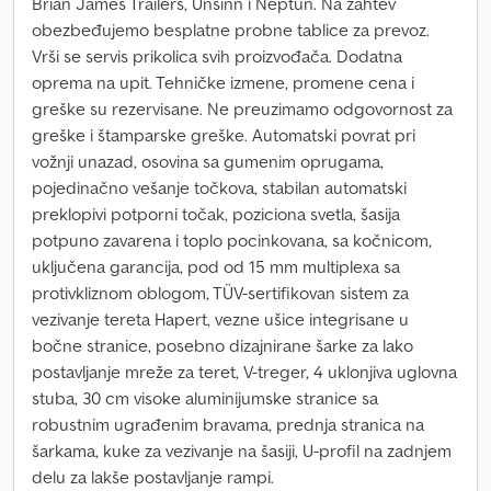
Brian James Trailers, Unsinn i Neptun. Na zahtev
obezbeđujemo besplatne probne tablice za prevoz.
Vrši se servis prikolica svih proizvođača. Dodatna
oprema na upit. Tehničke izmene, promene cena i
greške su rezervisane. Ne preuzimamo odgovornost za
greške i štamparske greške. Automatski povrat pri
vožnji unazad, osovina sa gumenim oprugama,
pojedinačno vešanje točkova, stabilan automatski
preklopivi potporni točak, poziciona svetla, šasija
potpuno zavarena i toplo pocinkovana, sa kočnicom,
uključena garancija, pod od 15 mm multiplexa sa
protivkliznom oblogom, TÜV-sertifikovan sistem za
vezivanje tereta Hapert, vezne ušice integrisane u
bočne stranice, posebno dizajnirane šarke za lako
postavljanje mreže za teret, V-treger, 4 uklonjiva uglovna
stuba, 30 cm visoke aluminijumske stranice sa
robustnim ugrađenim bravama, prednja stranica na
šarkama, kuke za vezivanje na šasiji, U-profil na zadnjem
delu za lakše postavljanje rampi.