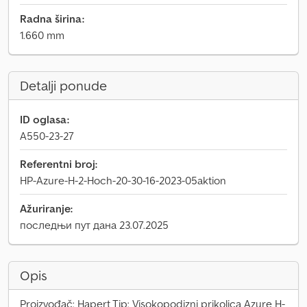
Radna širina:
1.660 mm
Detalji ponude
ID oglasa:
A550-23-27
Referentni broj:
HP-Azure-H-2-Hoch-20-30-16-2023-05aktion
Ažuriranje:
последњи пут дана 23.07.2025
Opis
Proizvođač: Hapert Tip: Visokopodizni prikolica Azure H-