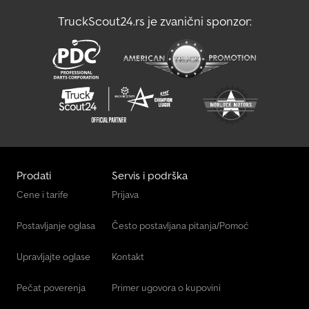
moraju odgovarati standardnoj opremi, tehničke izmene (npr.
TruckScout24.rs je zvanični sponzor:
veličina guma) su moguće. Posetite nas i na Ovde takođe možete
dobiti željenu kamp prikolicu i dodatnu opremu prema dogovoru:
BLYSS transporttechnik GmbH Dieselstr. 8 85084 Rajhertshofen
Tel.: BLYSS transporttechnik GmbH Sonnenbergstr. 5a 38723
Zizen Tel.:
Prodati
Servis i podrška
Cene i tarife
Prijava
Postavljanje oglasa
Često postavljana pitanja/Pomoć
Upravljajte oglase
Kontakt
Pečat poverenja
Primer ugovora o kupovini