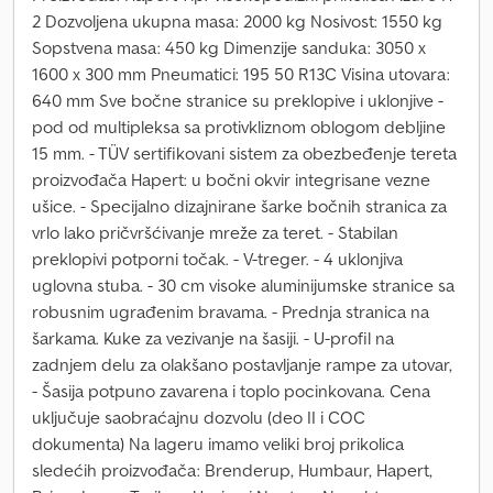
2 Dozvoljena ukupna masa: 2000 kg Nosivost: 1550 kg
Sopstvena masa: 450 kg Dimenzije sanduka: 3050 x
1600 x 300 mm Pneumatici: 195 50 R13C Visina utovara:
640 mm Sve bočne stranice su preklopive i uklonjive -
pod od multipleksa sa protivkliznom oblogom debljine
15 mm. - TÜV sertifikovani sistem za obezbeđenje tereta
proizvođača Hapert: u bočni okvir integrisane vezne
ušice. - Specijalno dizajnirane šarke bočnih stranica za
vrlo lako pričvršćivanje mreže za teret. - Stabilan
preklopivi potporni točak. - V-treger. - 4 uklonjiva
uglovna stuba. - 30 cm visoke aluminijumske stranice sa
robusnim ugrađenim bravama. - Prednja stranica na
šarkama. Kuke za vezivanje na šasiji. - U-profil na
zadnjem delu za olakšano postavljanje rampe za utovar,
- Šasija potpuno zavarena i toplo pocinkovana. Cena
uključuje saobraćajnu dozvolu (deo II i COC
dokumenta) Na lageru imamo veliki broj prikolica
sledećih proizvođača: Brenderup, Humbaur, Hapert,