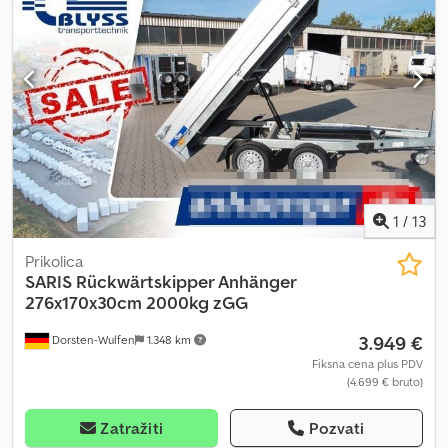
uklonjive Automatski potporni točak serijski Električna instalacija
13-polna Uvučene vezne kuke Dedpfx Ansqwklijysck Imate
pitanja? Pošaljite nam poruku ili nas pozovite! Tehničke izmene,
promene cena, greške i prethodna prodaja su mogući. Za greške i
štamparske greške ne preuzimamo odgovornost.
1
/
13
Prikolica
SARIS
Rückwärtskipper Anhänger
276x170x30cm 2000kg zGG
3.949 €
Dorsten-Wulfen
1.348 km
Fiksna cena plus PDV
(4.699 € bruto)
Zatražiti
Pozvati