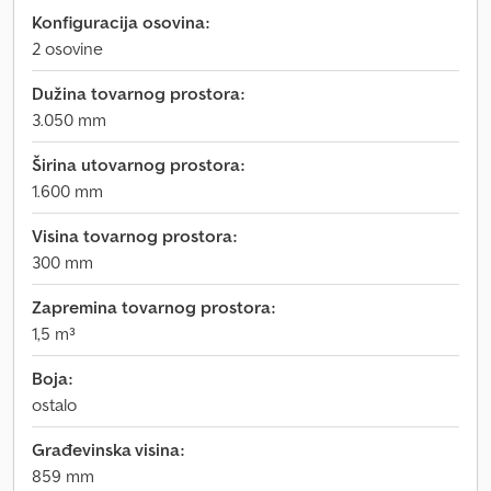
Konfiguracija osovina:
2 osovine
Dužina tovarnog prostora:
3.050 mm
Širina utovarnog prostora:
1.600 mm
Visina tovarnog prostora:
300 mm
Zapremina tovarnog prostora:
1,5 m³
Boja:
ostalo
Građevinska visina:
859 mm