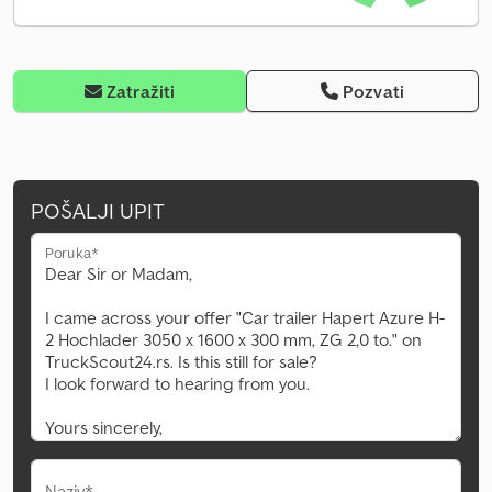
Zatražiti
Pozvati
POŠALJI UPIT
Poruka*
Naziv*