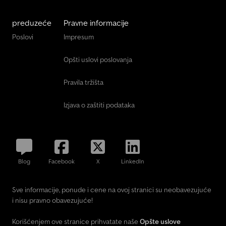
preduzeće
Pravne informacije
Poslovi
Impresum
Opšti uslovi poslovanja
Pravila tržišta
Izjava o zaštiti podataka
Blog
Facebook
X
LinkedIn
Sve informacije, ponude i cene na ovoj stranici su neobavezujuće
i nisu pravno obavezujuće!
Korišćenjem ove stranice prihvatate naše
Opšte uslove