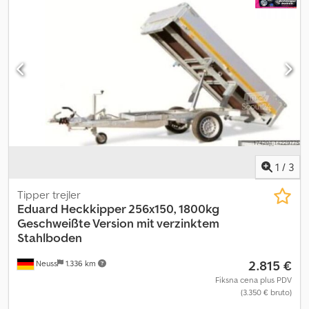
sa kočnicom
, Godina proizvodnje:
2025
, Ifor Williams TT3621 ►
automatski potporni točkić, obeleživačka svetla, potpuno varena i
Zadnji kiperaš sa velikim uglom kipovanja ► Veličina tovarnog
toplo pocinkovana šasija, kočnice, garancija uključena, Multiplex
prostora: cca 362x195x35 cm (D×Š×V) ► Dozvoljena ukupna masa:
pod sa protivkliznom slojem 15 mm, TÜV-sertifikovan sistem za
3500 kg ► Masa praznog vozila: cca 990 kg Dcodpfxoxc I Urj Anyjk
osiguranje tovara Hapert, nosači za vezivanje integrisani u bočni
► 12 V električna hidraulična pumpa i sopstvena baterija ►
okvir, dizajnirane šarke stranica radi lakšeg postavljanja mreže za
Dopunjavanje baterije iz vučnog vozila ► Potpuno aluminijumski
tovar, V-oblik vučne rudo, 4 uklonjiva ugaona stuba, 30 cm visoke
pod ► Zadnja vrata se otvaraju odozgo i odozdo ► Maksimalni
aluminijumske stranice sa robusnim ugrađenim zatvaračima,
ugao kipovanja 50° ► Punopravni rezervni točak Dodaci: ►
prednja stranica sa šarkama, kukice za vezivanje na šasiji, U-profil
Rešetka za zaštitu svetala ► 8 x veznih prstena po 800 kg ►
na zadnjem delu za jednostavnije postavljanje voznih rampi.
Držači rampi ► Aluminijumske rampe – nosivost po paru: 3000 kg
► Gume sa offroad profilom – 185/70R13C ► Alatnica, zaključava
se
1
/
3
Tipper trejler
Eduard
Heckkipper 256x150, 1800kg
Geschweißte Version mit verzinktem
Stahlboden
2.815 €
Neuss
1.336 km
Fiksna cena plus PDV
(3.350 € bruto)