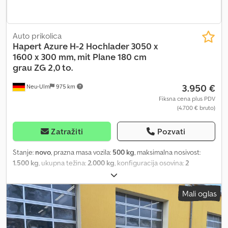
Auto prikolica
Hapert
Azure H-2 Hochlader 3050 x
1600 x 300 mm, mit Plane 180 cm
grau ZG 2,0 to.
3.950 €
Neu-Ulm
975 km
Fiksna cena plus PDV
(4.700 € bruto)
Zatražiti
Pozvati
Stanje:
novo
, prazna masa vozila:
500 kg
, maksimalna nosivost:
1.500 kg
, ukupna težina:
2.000 kg
, konfiguracija osovina:
2
osovine
, dužina tovarnog prostora:
3.050 mm
, širina utovarnog
prostora:
1.600 mm
, visina tovarnog prostora:
1.800 mm
,
Mali oglas
zapremina tovarnog prostora:
8,9 m³
, boja:
siva
, građevinska visina:
2.460 mm
, radna širina:
1.660 mm
, Proizvođač: Hapert Tip:
Visokoutovarni prikolica Azure H-2 Dozvoljena ukupna masa: 2000
kg Nosivost: 1500 kg Sopstvena masa: 500 kg Dimenzije sanduka: