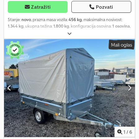
Zatražiti
Pozvati
Stanje:
novo
, prazna masa vozila:
456 kg
, maksimalna nosivost:
1.344 kg
, ukupna težina:
1.800 kg
, konfiguracija osovina:
1 osovina
,
dužina tovarnog prostora:
2.560 mm
, širina utovarnog prostora:
1.500 mm
, visina tovarnog prostora:
300 mm
, suspencija:
ostalo
,
Mali oglas
dimenzija gume:
195/50 r13
, Kiper sa kipovanjem unazad 1800 kg
proizvođača Eduard 256x150 cm sa ručnom pumpom Osovina:
Kočena: Da Ukupna masa: 1800 kg Dužina tovarnog prostora: 256
cm Dsdpfx Asqwkktjnysck Širina tovarnog prostora: 150 cm Dužina
vučne rudo: cca 124 cm Visina utovara: 63 cm Visina stranca: 30
cm Gume: 195/50R Tip poda: višeslojna ploča i čelik Sa Eduard
potpornih nogu: Ne Čelične rampe za utovar (245 cm): Ne Imate
pitanja? Pošaljite nam poruku ili nas pozovite! Tehničke izmene,
promene cena, greške i prethodna prodaja su mogući. Ne
preuzimamo odgovornost za greške i štamparske propuste.
1
/
6