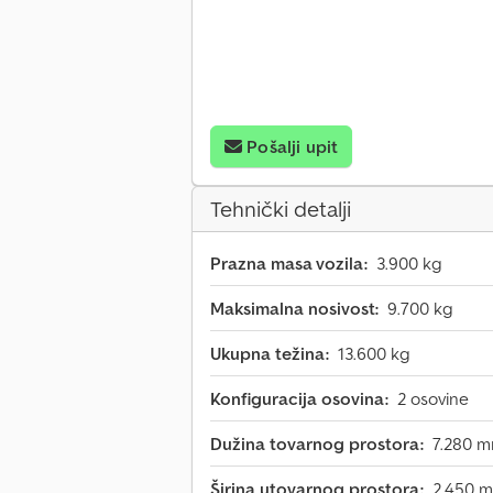
Pošalji upit
Tehnički detalji
Prazna masa vozila:
3.900 kg
Maksimalna nosivost:
9.700 kg
Ukupna težina:
13.600 kg
Konfiguracija osovina:
2 osovine
Dužina tovarnog prostora:
7.280 
Širina utovarnog prostora:
2.450 