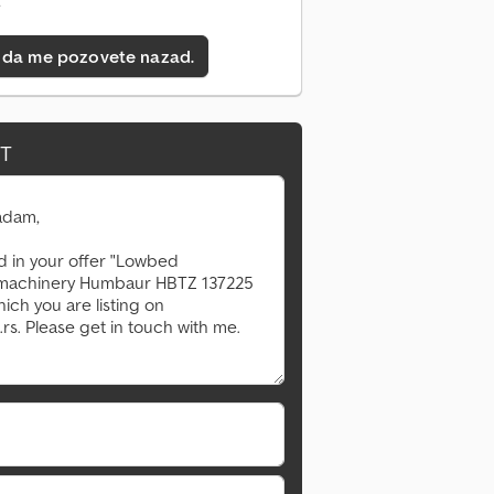
e
 da me pozovete nazad.
IT