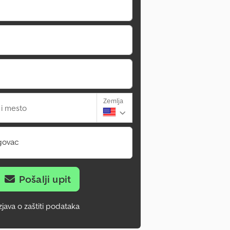
Zemlja
 i mesto
govac
Pošalji upit
zjava o zaštiti podataka