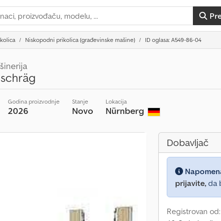
Pr
ikolica
Niskopodni prikolica (građevinske mašine)
ID oglasa: A549-86-04
inerija
 schräg
Godina proizvodnje
Stanje
Lokacija
2026
Novo
Nürnberg
Dobavljač
Napomen
prijavite,
da b
Registrovan od: