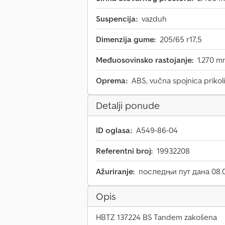
Suspencija:
vazduh
Dimenzija gume:
205/65 r17,5
Međuosovinsko rastojanje:
1.270 
Oprema:
ABS, vučna spojnica prikol
Detalji ponude
ID oglasa:
A549-86-04
Referentni broj:
19932208
Ažuriranje:
последњи пут дана 08.0
Opis
HBTZ 137224 BS Tandem zakošena