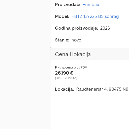
Proizvođač:
Humbaur
Model:
HBTZ 137225 BS schräg
Godina proizvodnje:
2026
Stanje:
novo
Cena i lokacija
Fiksna cena plus PDV
26.190 €
(31.166 € bruto)
Lokacija:
Raudtenerstr 4, 90475 N