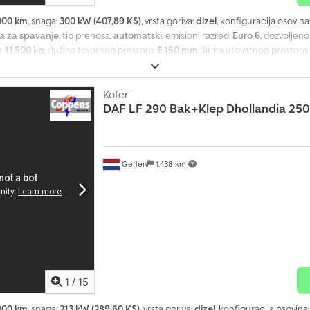
000 km
, snaga:
300 kW (407,89 KS)
, vrsta goriva:
dizel
, konfiguracija osovina
a za spavanje
, tip prenosa:
automatski
, emisioni razred:
Euro 6
, dozvoljen
):
11.500 kg
, dužina tovarnog prostora:
8.150 mm
, širina utovarnog prostora
jač za parkiranje, hidraulični zadnji podizač, klima uređaj, tempomat
, G
eostali profil gume levo: 50%; Preostali profil gume desno: 50% Zadnja oso
utra: 80%; Profil gume levo spolja: 80%; Profil gume desno iznutra: 80%; Pr
Kofer
DAF
LF 290 Bak+Klep Dhollandia 25
masa: 10.870 kg Nosivost: 9.630 kg Dozvoljena ukupna masa: 20.500 kg Podi
 - Vazdušni jastuk - Aluminijumski rezervoar za gorivo Crsdszdi A Hepfx Aar
nazad - Pomoćno grejanje (park grejanje) - Stacionarna ili krovna klima ure
Geffen
1.438 km
1
/
15
000 km
, snaga:
213 kW (289,60 KS)
, vrsta goriva:
dizel
, konfiguracija osovina