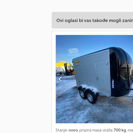
Ovi oglasi bi vas takođe mogli zani
Stanje:
novo
, prazna masa vozila:
700 kg
, m