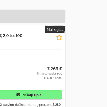
Mali oglas
 2,0 to. 100
7.269 €
Fiksna cena plus PDV
(8.650 € bruto)
Pošalji upit
2 osovine
, dužina tovarnog prostora:
3.280