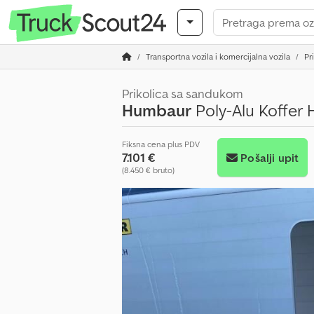
Transportna vozila i komercijalna vozila
Pr
Prikolica sa sandukom
Humbaur
Poly-Alu Koffer 
Fiksna cena plus PDV
7.101 €
Pošalji upit
(8.450 € bruto)