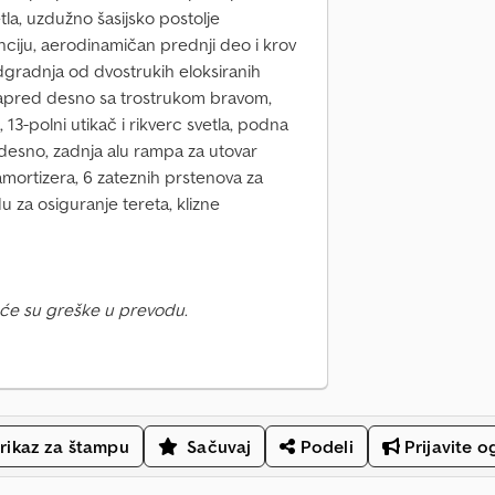
la, uzdužno šasijsko postolje
ciju, aerodinamičan prednji deo i krov
adgradnja od dvostrukih eloksiranih
 napred desno sa trostrukom bravom,
 13-polni utikač i rikverc svetla, podna
 desno, zadnja alu rampa za utovar
mortizera, 6 zateznih prstenova za
du za osiguranje tereta, klizne
će su greške u prevodu.
rikaz za štampu
Sačuvaj
Podeli
Prijavite o