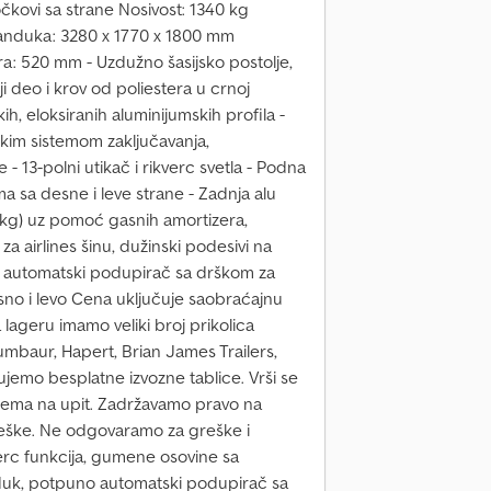
kovi sa strane Nosivost: 1340 kg
anduka: 3280 x 1770 x 1800 mm
ra: 520 mm - Uzdužno šasijsko postolje,
deo i krov od poliestera u crnoj
h, eloksiranih aluminijumskih profila -
kim sistemom zaključavanja,
 - 13-polni utikač i rikverc svetla - Podna
ma sa desne i leve strane - Zadnja alu
 kg) uz pomoć gasnih amortizera,
za airlines šinu, dužinski podesivi na
o automatski podupirač sa drškom za
sno i levo Cena uključuje saobraćajnu
lageru imamo veliki broj prikolica
mbaur, Hapert, Brian James Trailers,
jemo besplatne izvozne tablice. Vrši se
oprema na upit. Zadržavamo pravo na
eške. Ne odgovaramo za greške i
rc funkcija, gumene osovine sa
duk, potpuno automatski podupirač sa