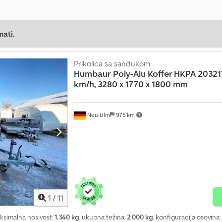
mati.
Prikolica sa sandukom
Humbaur
Poly-Alu Koffer HKPA 203217,
km/h, 3280 x 1770 x 1800 mm
Neu-Ulm
975 km
1
/
11
aksimalna nosivost:
1.340 kg
, ukupna težina:
2.000 kg
, konfiguracija osovina: