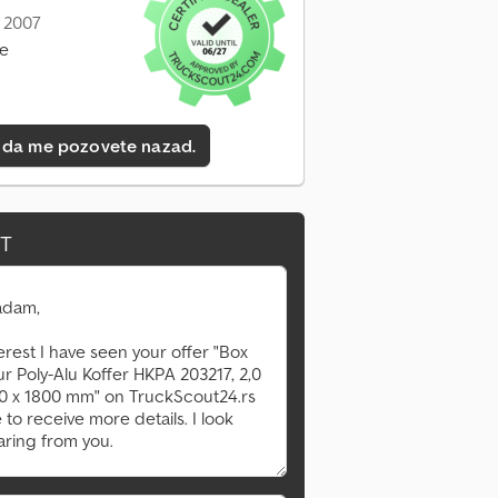
: 2007
ne
 da me pozovete nazad.
IT