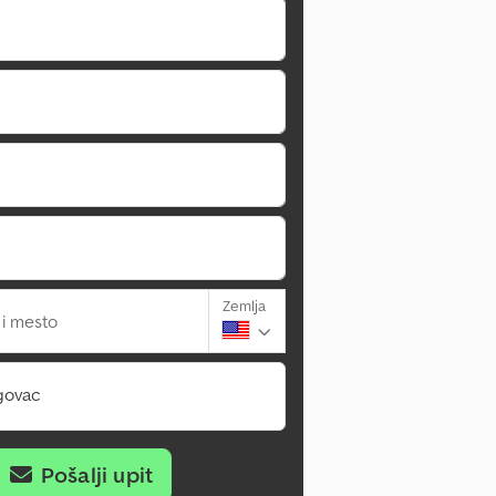
Zemlja
 i mesto
govac
Pošalji upit