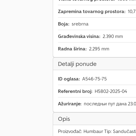
Zapremina tovarnog prostora:
10,
Boja:
srebrna
Građevinska visina:
2.390 mm
Radna širina:
2.295 mm
Detalji ponude
ID oglasa:
A546-75-75
Referentni broj:
H5802-2025-04
Ažuriranje:
последњи пут дана 23.0
Opis
Proizvođač: Humbaur Tip: Sandučasti 