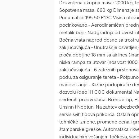
Dozvoljena ukupna masa: 2000 kg, toč
Sopstvena masa: 660 kg Dimenzije s
Pneumatici: 195 50 R13C Visina utova
pocinkovano - Aerodinamičan prednji 
metalik boji - Nadgradnja od dvostruki
Bočna vrata napred desno sa trostru
zaključavajuća - Unutrašnje osvetljenje
ploča debljine 18 mm sa airlines šina
niska rampa za utovar (nosivost 1000
zaključavajuća - 6 zateznih prstenova 
podu, za osiguranje tereta - Potpun
manevrisanje - Klizne podupirače de
dozvolu (deo II i COC dokumenta) Na 
sledećih proizvođača: Brenderup, Hu
Unsinn i Neptun. Na zahtev obezbeđu
servis svih tipova prikolica. Ostala 
tehničke izmene, promene cena i gr
štamparske greške. Automatska rikve
individualnim vešanjem točkova, san