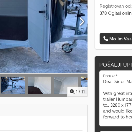
Registrovan od
378 Oglasi onli
Molim Vas
POŠALJI UP
Poruka*
1
/
11