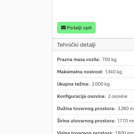
Pošalji upit
Tehnički detalji
Prazna masa vozila:
700 kg
Maksimalna nosivost:
1.340 kg
Ukupna težina:
2.000 kg
Konfiguracija osovina:
2 osovine
Dužina tovarnog prostora:
3.280 
Širina utovarnog prostora:
1.770 
Visina tovarnog prostora:
1.800 m