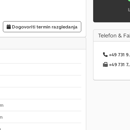
I
Dogovoriti termin razgledanja
Telefon & Fa
+49 731 9.
+49 731 7..
mm
mm
m