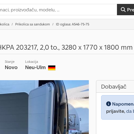
Pr
ikolica
Prikolica sa sandukom
ID oglasa: A546-75-75
HKPA 203217, 2,0 to., 3280 x 1770 x 1800 mm
Stanje
Lokacija
Novo
Neu-Ulm
Dobavljač
Napomen
prijavite,
da b