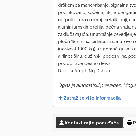
drškom za manevrisanje, signalna svet
pocinkovano, kočena, uključuje garan
od poliestera u crnoj metalik boji, n
aluminijumskih profila, bočna vrata
zaključavajuća, unutrašnje osvetljenje,
ploča 18 mm sa airlines šinama levo i
(nosivost 1000 kg) uz pomoć gasnih a
airlines šinu, dužinski podesivi na po
podupirače desno i levo.
Dsdpfx Afegh Nq Dshskr
Oglas je automatski preveden. Mogu
Zatražite više informacija
Kontaktirajte ponuđača
P