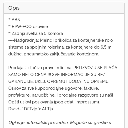
Opis
* ABS
* BPW-ECO osovine
* Zadnja svetla sa 5 komora
----Nadgradnja: Meindl prikolica za kontejnerske rolo
sisteme sa spoljnim rolerima, za kontejnere do 6,5 m
dužine, pneumatsko zaključavanje kontejnera.
Prodaja isključivo pravnim licima. PRI IZVOZU SE PLAĆA
SAMO NETO CENA!!!!! SVE INFORMACIJE SU BEZ
GARANCIJE, UKLJ. OPREMU I DODATNU OPREMU.
Osnov za sve kupoprodajne ugovore, fakture,
profakture, narudžbine, i prodajne razgovore su naši
Opšti uslovi poslovanja (pogledati Impressum).
Dwsdsf Df Tzjpfx Af Tja
Oglas je automatski preveden. Moguće su greške u