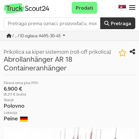
Prodati
Pretraga
/ ... / ID oglasa: A495-30-45
Prikolica sa kiper sistemom (roll-off prikolica)
Abrollanhänger AR 18
Containeranhänger
Fiksna cena plus PDV
6.900 €
(8.211 € bruto)
Stanje
Polovno
Lokacija
Peine