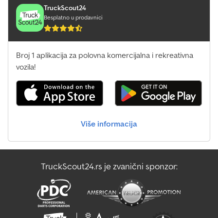
TruckScout24
Besplatno u prodavnici
Broj 1 aplikacija za polovna komercijalna i rekreativna
vozila!
Više informacija
TruckScout24.rs je zvanični sponzor: