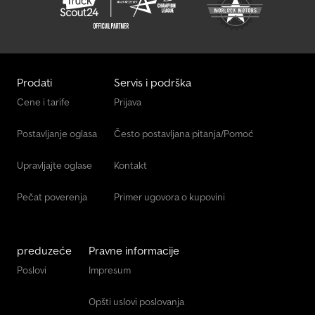
Prodati
Servis i podrška
Cene i tarife
Prijava
Postavljanje oglasa
Često postavljana pitanja/Pomoć
Upravljajte oglase
Kontakt
Pečat poverenja
Primer ugovora o kupovini
preduzeće
Pravne informacije
Poslovi
Impresum
Opšti uslovi poslovanja