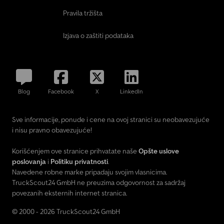
Pravila tržišta
Izjava o zaštiti podataka
Blog
Facebook
X
LinkedIn
Sve informacije, ponude i cene na ovoj stranici su neobavezujuće
i nisu pravno obavezujuće!
Korišćenjem ove stranice prihvatate naše
Opšte uslove
poslovanja
i
Politiku privatnosti
.
Navedene robne marke pripadaju svojim vlasnicima.
TruckScout24 GmbH ne preuzima odgovornost za sadržaj
povezanih eksternih internet stranica.
© 2000 - 2026 TruckScout24 GmbH