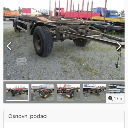
1
/
5
Osnovni podaci