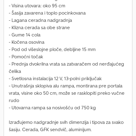
- Visina utovara: oko 95 cm
- Šasija zavarena i toplo pocinkovana
- Lagana ceradna nadgradnja
- Klizna cerada sa obe strane
- Gume 14 cola
- Kočena osovina
- Pod od višeslojne ploče, debljine 15 mm
- Pomoćni točak
- Prednja dvokrilna vrata sa zatvaračem od nerđajućeg
čelika
- Svetlosna instalacija 12 V, 13-polni priključak
- Unutrašnja sklopiva alu rampa, montirana pre portala
vrata, visine oko 50 cm, može se rasklopiti preko vučne
rudo
- Utovarna rampa sa nosivošću od 750 kg
Izrađujemo nadgradnje svih dimenzija i tipova za svako
šasiju. Cerada, GFK sendvič, aluminijum.