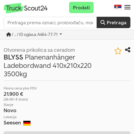
Prodati
Pretraga
/ ... / ID oglasa: A464-77-71
Otvorena prikolica sa ceradom
BLYSS
Planenanhänger
Ladebordwand 410x210x220
3500kg
Fiksna cena plus PDV
21.900 €
(26.061 € bruto)
Stanje
Novo
Lokacija
Seesen