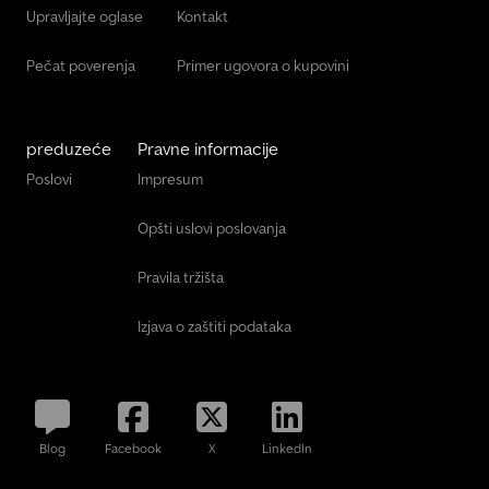
Upravljajte oglase
Kontakt
Pečat poverenja
Primer ugovora o kupovini
preduzeće
Pravne informacije
Poslovi
Impresum
Opšti uslovi poslovanja
Pravila tržišta
Izjava o zaštiti podataka
Blog
Facebook
X
LinkedIn