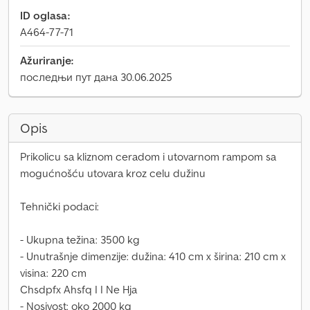
ID oglasa:
A464-77-71
Ažuriranje:
последњи пут дана 30.06.2025
Opis
Prikolicu sa kliznom ceradom i utovarnom rampom sa
mogućnošću utovara kroz celu dužinu
Tehnički podaci:
- Ukupna težina: 3500 kg
- Unutrašnje dimenzije: dužina: 410 cm x širina: 210 cm x
visina: 220 cm
Chsdpfx Ahsfq I I Ne Hja
- Nosivost: oko 2000 kg