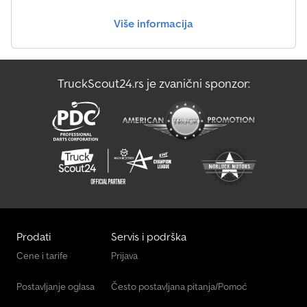
Više informacija
TruckScout24.rs je zvanični sponzor:
Prodati
Servis i podrška
Cene i tarife
Prijava
Postavljanje oglasa
Često postavljana pitanja/Pomoć