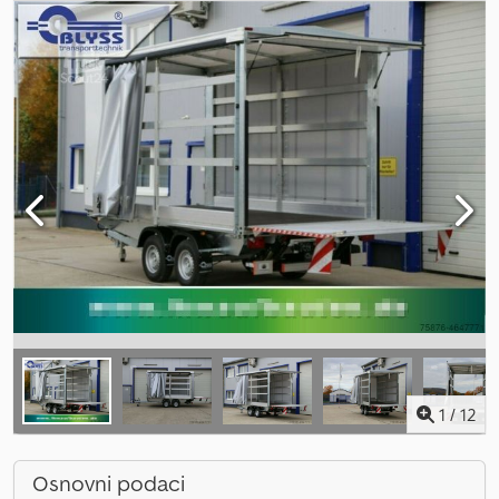
1
/
12
Osnovni podaci