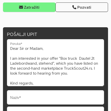
Zatražiti
Pozvati
POŠALJI UPIT
Poruka*
Naziv*