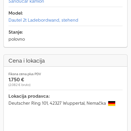
Sandučar kamion
Model:
Dautel 2t Ladebordwand, stehend
Stanje:
polovno
Cena i lokacija
Fiksna cena plus PDV
1.750 €
(2.082 € bruto)
Lokacija prodavca:
Deutscher Ring 101, 42327 Wuppertal, Nemačka