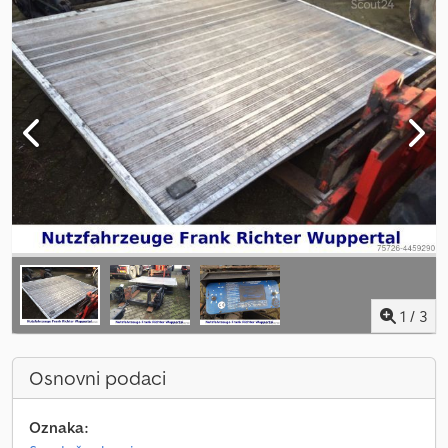
1
/
3
Osnovni podaci
Oznaka: