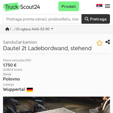
Prodati
Pretraga
/ ... / ID oglasa: A445-92-90
Sandučar kamion
Dautel 2t Ladebordwand, stehend
Fiksna cena plus PDV
1.750 €
(2.082 € bruto)
Stanje
Polovno
Lokacija
Wuppertal