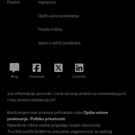
Poslovi
Impresum
Opšti uslovi poslovanja
Pravila tržišta
Izjava o zaštiti podataka
Blog
Facebook
X
LinkedIn
Sve informacije, ponude i cene na ovoj stranici su neobavezujuće
i nisu pravno obavezujuće!
Korišćenjem ove stranice prihvatate naše
Opšte uslove
poslovanja
i
Politiku privatnosti
.
Navedene robne marke pripadaju svojim vlasnicima.
TruckScout24 GmbH ne preuzima odgovornost za sadržaj