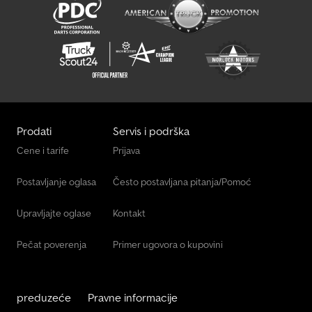
Prodati
Servis i podrška
Cene i tarife
Prijava
Postavljanje oglasa
Često postavljana pitanja/Pomoć
Upravljajte oglase
Kontakt
Pečat poverenja
Primer ugovora o kupovini
preduzeće
Pravne informacije