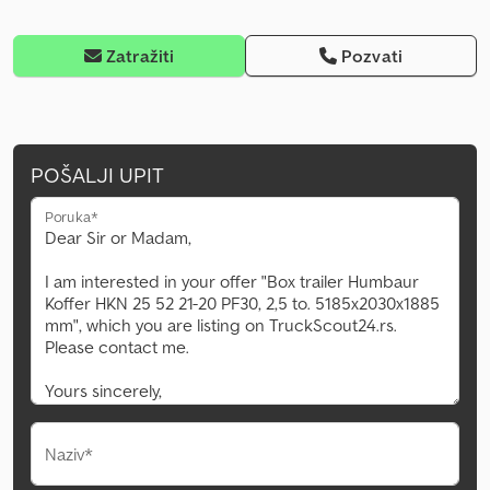
Zatražiti
Pozvati
POŠALJI UPIT
Poruka*
Naziv*