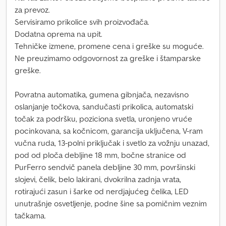
za prevoz.
Servisiramo prikolice svih proizvođača.
Dodatna oprema na upit.
Tehničke izmene, promene cena i greške su moguće.
Ne preuzimamo odgovornost za greške i štamparske
greške.
Povratna automatika, gumena gibnjača, nezavisno
oslanjanje točkova, sandučasti prikolica, automatski
točak za podršku, poziciona svetla, uronjeno vruće
pocinkovana, sa kočnicom, garancija uključena, V-ram
vučna ruda, 13-polni priključak i svetlo za vožnju unazad,
pod od ploča debljine 18 mm, bočne stranice od
PurFerro sendvič panela debljine 30 mm, površinski
slojevi, čelik, belo lakirani, dvokrilna zadnja vrata,
rotirajući zasun i šarke od nerdjajućeg čelika, LED
unutrašnje osvetljenje, podne šine sa pomičnim veznim
tačkama.