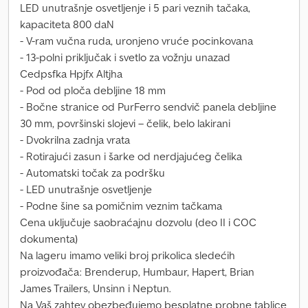
LED unutrašnje osvetljenje i 5 pari veznih tačaka,
kapaciteta 800 daN
- V-ram vučna ruda, uronjeno vruće pocinkovana
- 13-polni priključak i svetlo za vožnju unazad
Cedpsfka Hpjfx Altjha
- Pod od ploča debljine 18 mm
- Bočne stranice od PurFerro sendvič panela debljine
30 mm, površinski slojevi – čelik, belo lakirani
- Dvokrilna zadnja vrata
- Rotirajući zasun i šarke od nerdjajućeg čelika
- Automatski točak za podršku
- LED unutrašnje osvetljenje
- Podne šine sa pomičnim veznim tačkama
Cena uključuje saobraćajnu dozvolu (deo II i COC
dokumenta)
Na lageru imamo veliki broj prikolica sledećih
proizvođača: Brenderup, Humbaur, Hapert, Brian
James Trailers, Unsinn i Neptun.
Na Vaš zahtev obezbeđujemo besplatne probne tablice