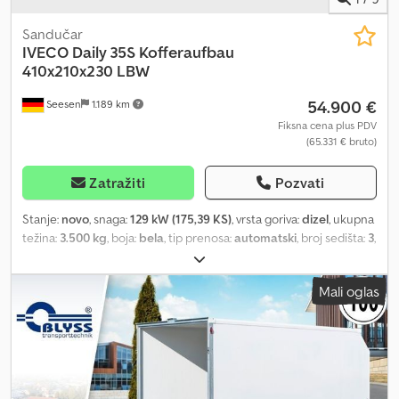
Sandučar
IVECO
Daily 35S Kofferaufbau
410x210x230 LBW
54.900 €
Seesen
1.189 km
Fiksna cena plus PDV
(65.331 € bruto)
Zatražiti
Pozvati
Stanje:
novo
, snaga:
129 kW (175,39 KS)
, vrsta goriva:
dizel
, ukupna
težina:
3.500 kg
, boja:
bela
, tip prenosa:
automatski
, broj sedišta:
3
,
dužina tovarnog prostora:
4.100 mm
, širina utovarnog prostora:
2.100 mm
, visina tovarnog prostora:
2.300 mm
, Oprema:
ABS,
Mali oglas
centralno zaključavanje, elektronski program stabilnosti (ESP),
filter za čađ, hidraulični zadnji podizač, klima uređaj,
navigacioni sistem
, IVECO Daily 35S18HA8/P sa sandučastom
nadgradnjom i utovarnom platformom, novo vozilo: * Bez
registracije * Nemačka dokumentacija * EURO VI E * 8-stepeni
automatski menjač * Komforno sedište za vozača, sa vazdušnim