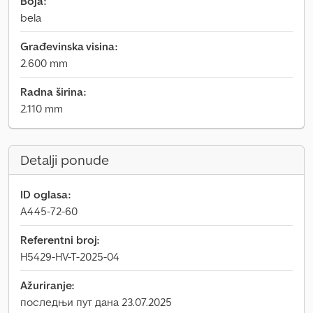
Boja:
bela
Građevinska visina:
2.600 mm
Radna širina:
2.110 mm
Detalji ponude
ID oglasa:
A445-72-60
Referentni broj:
H5429-HV-T-2025-04
Ažuriranje:
последњи пут дана 23.07.2025