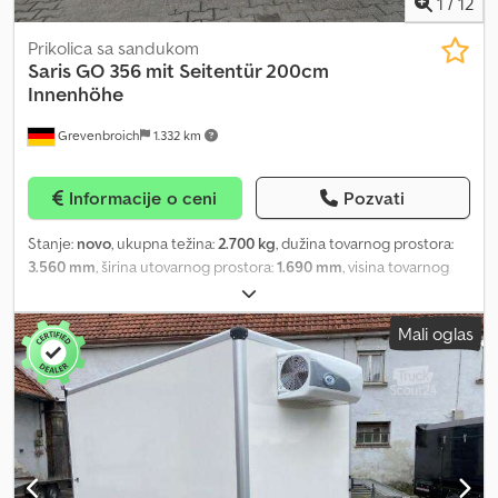
1
/
12
Prikolica sa sandukom
Saris
GO 356 mit Seitentür 200cm
Innenhöhe
Grevenbroich
1.332 km
Informacije o ceni
Pozvati
Stanje:
novo
, ukupna težina:
2.700 kg
, dužina tovarnog prostora:
3.560 mm
, širina utovarnog prostora:
1.690 mm
, visina tovarnog
prostora:
2.000 mm
, ANHÄNGERWIRTZ, vaša prodajna tačka za
nove prikolice, nudi snažne brendirane modele! Više od 850 novih
Mali oglas
prikolica na lageru, preko 130 polovnih prikolica stalno u ponudi.
Neobavezan primer: Saris nova proizvodnja Saris sandučasta
prikolica GO 356 169 200 2700 2, dimenzije 356x169x200 cm,
zadnja vrata i bočna vrata, siva GFK (stakleni kompozit), nosivost
2.700 kg. Kofferanhänger GO 356, 356x169x200 cm, 2.700 kg, sa
kočnicom, niskopodni tandem V-ram, izdržljiva konstrukcija od
višeslojne lesonit ploče sa glatkim GFK slojem, siva boja, zadnja