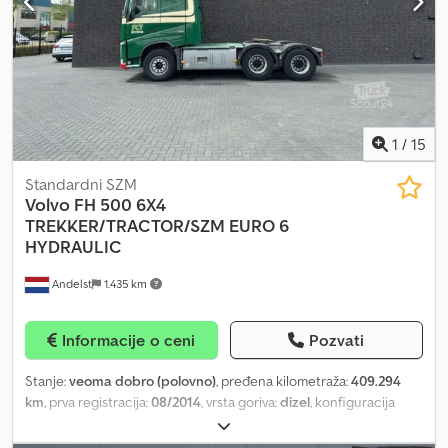
1
/
15
Standardni SZM
Volvo
FH 500 6X4
TREKKER/TRACTOR/SZM EURO 6
HYDRAULIC
Andelst
1.435 km
Informacije o ceni
Pozvati
Stanje:
veoma dobro (polovno)
, pređena kilometraža:
409.294
km
, prva registracija:
08/2014
, vrsta goriva:
dizel
, konfiguracija
osovina:
6x4
, međuosovinsko rastojanje:
3.200 mm
, gorivo:
dizel
,
kapacitet rezervoara za gorivo:
600 l
, kočnice:
kočenje motorom
,