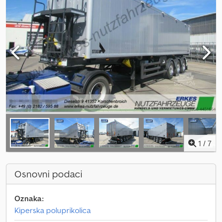
1
/
7
Osnovni podaci
Oznaka:
Kiperska poluprikolica