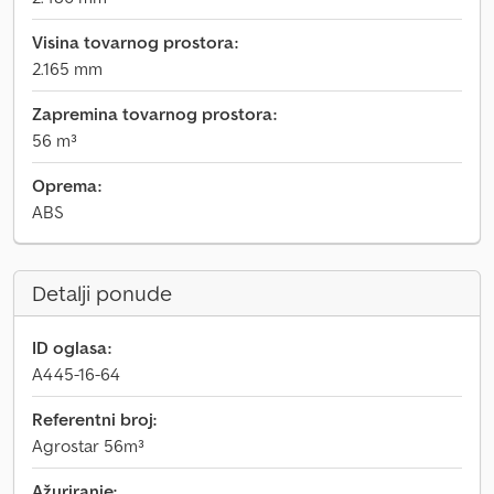
Visina tovarnog prostora:
2.165 mm
Zapremina tovarnog prostora:
56 m³
Oprema:
ABS
Detalji ponude
ID oglasa:
A445-16-64
Referentni broj:
Agrostar 56m³
Ažuriranje: