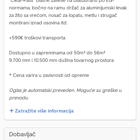
"Clear-Pass" blatne zavese na blatobranu po EG-
normama, bočno na ramu držač za aluminijumski levak
za žito sa vrećom, nosač za lopatu, metlu i strugač
montirani iznad osovina itd.
+590€ troškovi transporta
Dostupno u zapreminama od 50m³ do 56m³
9.700 mm i 10.500 mm dužina tovarnog prostora
* Cena varira u zavisnosti od opreme
Oglas je automatski preveden. Moguće su greške u
prevodu.
Zatražite više informacija
Dobavljač