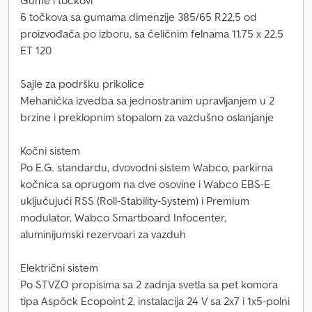
Gume i točkovi
6 točkova sa gumama dimenzije 385/65 R22,5 od
proizvođača po izboru, sa čeličnim felnama 11.75 x 22.5
ET 120
Sajle za podršku prikolice
Mehanička izvedba sa jednostranim upravljanjem u 2
brzine i preklopnim stopalom za vazdušno oslanjanje
Kočni sistem
Po E.G. standardu, dvovodni sistem Wabco, parkirna
kočnica sa oprugom na dve osovine i Wabco EBS-E
uključujući RSS (Roll-Stability-System) i Premium
modulator, Wabco Smartboard Infocenter,
aluminijumski rezervoari za vazduh
Električni sistem
Po STVZO propisima sa 2 zadnja svetla sa pet komora
tipa Aspöck Ecopoint 2, instalacija 24 V sa 2x7 i 1x5-polni