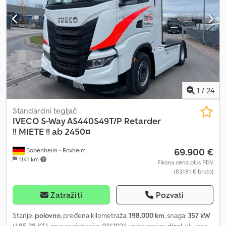
1
/
24
Standardni tegljač
IVECO
S-Way AS440S49T/P Retarder
!! MIETE !! ab 2450¤
69.900 €
Bobenheim - Roxheim
1.141 km
Fiksna cena plus PDV
(83.181 € bruto)
Zatražiti
Pozvati
Stanje:
polovno
, pređena kilometraža:
198.000 km
, snaga:
357 kW
(485,38 KS)
, prva registracija:
03/2024
, vrsta goriva:
dizel
, ukupna