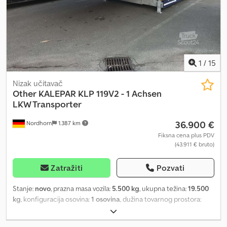
upite putem WhatsApp-a ne odgovaramo.
1
/
15
Nizak učitavač
Other
KALEPAR KLP 119V2 - 1 Achsen
LKW Transporter
36.900 €
Nordhorn
1.387 km
Fiksna cena plus PDV
(43.911 € bruto)
Zatražiti
Pozvati
Stanje:
novo
, prazna masa vozila:
5.500 kg
, ukupna težina:
19.500
kg
, konfiguracija osovina:
1 osovina
, dužina tovarnog prostora:
11.800 mm
, širina utovarnog prostora:
2.550 mm
, visina tovarnog
prostora:
1.100 mm
, suspencija:
vazduh
, dimenzija gume:
215 75