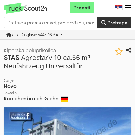
Prodati
Pretraga
/ ... / ID oglasa: A445-16-64
Kiperska poluprikolica
STAS
AgrostarV 10 ca.56 m³
Neufahrzeug Universaltür
Stanje
Novo
Lokacija
Korschenbroich-Glehn