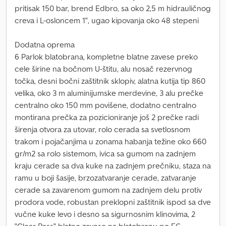
pritisak 150 bar, brend Edbro, sa oko 2,5 m hidrauličnog
creva i L-osloncem 1", ugao kipovanja oko 48 stepeni
Dodatna oprema
6 Parlok blatobrana, kompletne blatne zavese preko
cele širine na bočnom U-štitu, alu nosač rezervnog
točka, desni bočni zaštitnik sklopiv, alatna kutija tip 860
velika, oko 3 m aluminijumske merdevine, 3 alu prečke
centralno oko 150 mm povišene, dodatno centralno
montirana prečka za pozicioniranje još 2 prečke radi
širenja otvora za utovar, rolo cerada sa svetlosnom
trakom i pojačanjima u zonama habanja težine oko 660
gr/m2 sa rolo sistemom, ivica sa gumom na zadnjem
kraju cerade sa dva kuke na zadnjem prečniku, staza na
ramu u boji šasije, brzozatvaranje cerade, zatvaranje
cerade sa zavarenom gumom na zadnjem delu protiv
prodora vode, robustan preklopni zaštitnik ispod sa dve
vučne kuke levo i desno sa sigurnosnim klinovima, 2