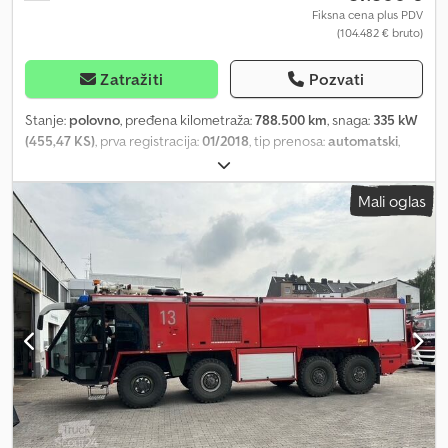
tvrdnje. Pravno: Ovaj oglas za prodaju ne predstavlja ponudu u
Fiksna cena plus PDV
(104.482 € bruto)
smislu §145 BGB. Ova objava služi isključivo kao informacija za
pokretanje ugovora. Svi podaci su dati bez garancije i ne
predstavljaju garantovane karakteristike.
Zatražiti
Pozvati
Stanje:
polovno
, pređena kilometraža:
788.500 km
, snaga:
335 kW
(455,47 KS)
, prva registracija:
01/2018
, tip prenosa:
automatski
,
emisioni razred:
Euro 6
, Oprema:
klima uređaj
, - Peterbilt 579 -
Prva registracija: 09.01.2018 - Paccar motor - 455 KS - Euro 6 - 10-
Mali oglas
stepeni Eaton Fuller automatski menjač - Pređena kilometraža
cca 788.500 kilometara - Disk kočnice - Zadnja osovina, vazdušno
ogibljenje - Podesiva sedlasta ploča - Blokada diferencijala -
Aluminijumske felne - Aluminijumski rezervoari - Potpuna oplata -
Adaptivni tempomat sa pomoćnikom za kočenje - 2x ležaj za
spavanje - 2x sedišta, vazdušno ogibljenje - Frižider - Tempomat -
Klima uređaj - Podesivi multifunkcionalni volan - Bord računari -
Digitalni tahograf - Radio - Kočioni sistem prepravljen po EU normi
- 24V instalacija za svetla i ABS za prikolicu - Nemačka registracija
Cjdpfep Nny Uox Aixorf Vozilo je tek stiglo i nalazi se u fazi
prepravljanja. Može se pogledati u bilo kom trenutku. Cena:
87.800,00 € neto Više fotografija možete pronaći na našem sajtu.