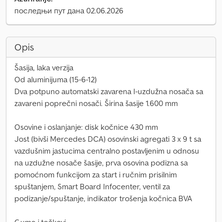
последњи пут дана 02.06.2026
Opis
Šasija, laka verzija
Od aluminijuma (15-6-12)
Dva potpuno automatski zavarena I-uzdužna nosača sa
zavareni poprečni nosači. Širina šasije 1.600 mm
Osovine i oslanjanje: disk kočnice 430 mm
Jost (bivši Mercedes DCA) osovinski agregati 3 x 9 t sa
vazdušnim jastucima centralno postavljenim u odnosu
na uzdužne nosače šasije, prva osovina podizna sa
pomoćnom funkcijom za start i ručnim prisilnim
spuštanjem, Smart Board Infocenter, ventil za
podizanje/spuštanje, indikator trošenja kočnica BVA