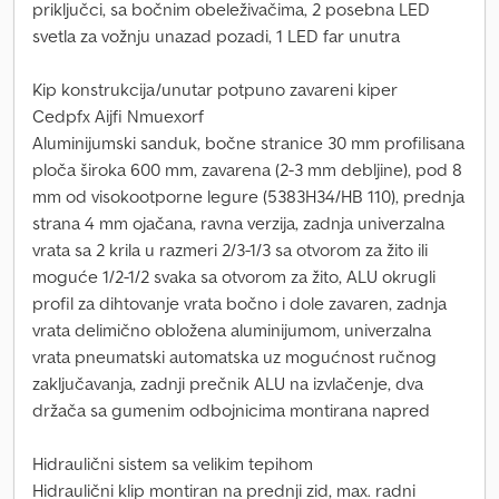
priključci, sa bočnim obeleživačima, 2 posebna LED
svetla za vožnju unazad pozadi, 1 LED far unutra
Kip konstrukcija/unutar potpuno zavareni kiper
Cedpfx Aijfi Nmuexorf
Aluminijumski sanduk, bočne stranice 30 mm profilisana
ploča široka 600 mm, zavarena (2-3 mm debljine), pod 8
mm od visokootporne legure (5383H34/HB 110), prednja
strana 4 mm ojačana, ravna verzija, zadnja univerzalna
vrata sa 2 krila u razmeri 2/3-1/3 sa otvorom za žito ili
moguće 1/2-1/2 svaka sa otvorom za žito, ALU okrugli
profil za dihtovanje vrata bočno i dole zavaren, zadnja
vrata delimično obložena aluminijumom, univerzalna
vrata pneumatski automatska uz mogućnost ručnog
zaključavanja, zadnji prečnik ALU na izvlačenje, dva
držača sa gumenim odbojnicima montirana napred
Hidraulični sistem sa velikim tepihom
Hidraulični klip montiran na prednji zid, max. radni