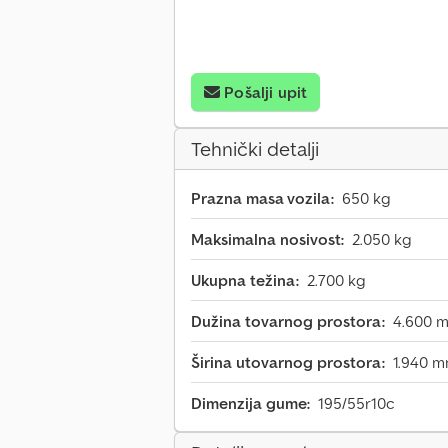
Pošalji upit
Tehnički detalji
Prazna masa vozila:
650 kg
Maksimalna nosivost:
2.050 kg
Ukupna težina:
2.700 kg
Dužina tovarnog prostora:
4.600 
Širina utovarnog prostora:
1.940 
Dimenzija gume:
195/55r10c