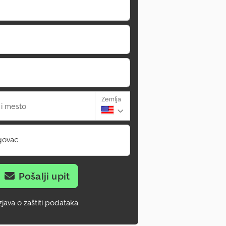
Zemlja
 i mesto
govac
Pošalji upit
zjava o zaštiti podataka