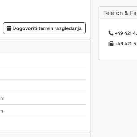
Telefon & Fa
Dogovoriti termin razgledanja
+49 421 4.
+49 421 5..
mm
mm