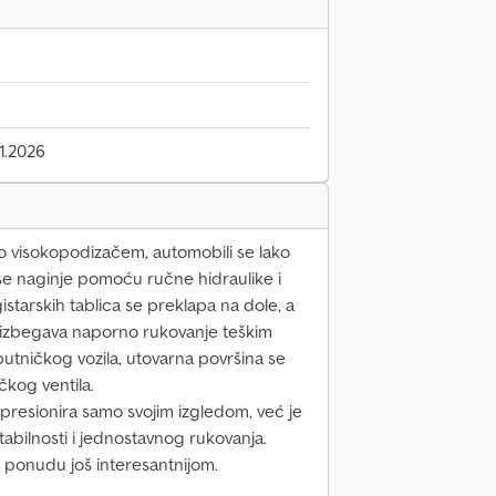
1.2026
o visokopodizačem, automobili se lako
 se naginje pomoću ručne hidraulike i
gistarskih tablica se preklapa na dole, a
e izbegava naporno rukovanje teškim
tničkog vozila, utovarna površina se
kog ventila.
presionira samo svojim izgledom, već je
stabilnosti i jednostavnog rukovanja.
 ponudu još interesantnijom.