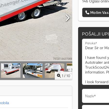
146 Oglasi onli
Molim Vas
POŠALJI UP
Poruka*
1
/
10
Naziv*
mobila