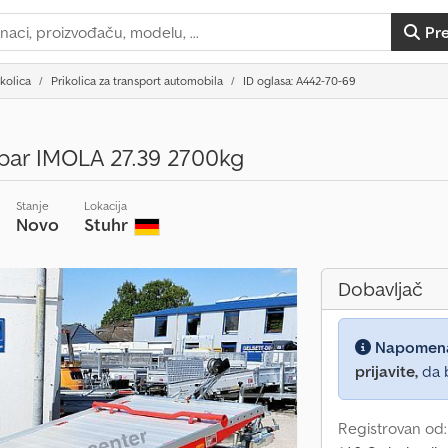
Pr
ikolica
Prikolica za transport automobila
ID oglasa: A442-70-69
pbar IMOLA 27.39 2700kg
Stanje
Lokacija
Novo
Stuhr
Dobavljač
Napomen
prijavite,
da b
Registrovan od