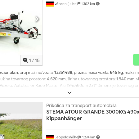
Winsen (Luhe)
1.302 km
1
/
15
kcionalan
, broj mašine/vozila:
13261488
, prazna masa vozila:
645 kg
, maksim
 dužina tovarnog prostora:
4.620 mm
, širina utovarnog prostora:
1.940 mm
, 
 "Vezeko Autotrailer Race Master Alu 194x460cm 2,7t" Dimenzije tovarnog p
 (nosivost varira u zavisnosti od dodatne opreme) Proizvođač: Vezeko Karak
cilindra - Ručna sajla vitlo 900 kg kao dodatna oprema - Amortizeri točkov
Više veznih tačaka - 1 komad podesivi aluminijumski luk za točak - Sa guma
Prikolica za transport automobila
STEMA
ATOUR GRANDE 3000KG 490x
sa gumenim oprugama | V-teg za vuču sa kugličnom spojkom | Automatski t
Kippanhänger
 priključak | Bočna svetla | Ograničavajuća svetla Ukoliko želite da kupite ov
erni broj za niskopodne prikolice „br.13261488“.
Leopoldshöhe
1.274 km