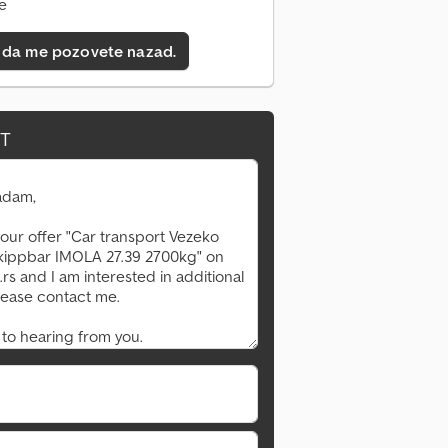
ne
 da me pozovete nazad.
IT