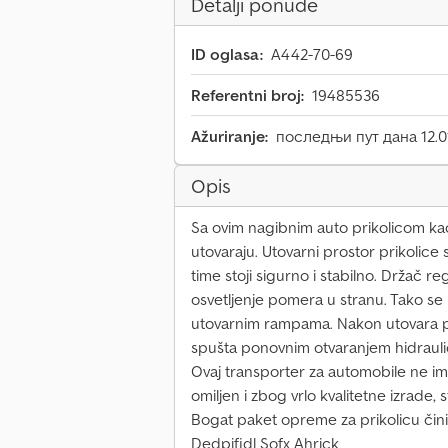
Detalji ponude
ID oglasa:
A442-70-69
Referentni broj:
19485536
Ažuriranje:
последњи пут дана 12.0
Opis
Sa ovim nagibnim auto prikolicom ka
utovaraju. Utovarni prostor prikolice
time stoji sigurno i stabilno. Držač re
osvetljenje pomera u stranu. Tako s
utovarnim rampama. Nakon utovara pu
spušta ponovnim otvaranjem hidraulič
Ovaj transporter za automobile ne im
omiljen i zbog vrlo kvalitetne izrade, 
Bogat paket opreme za prikolicu čini
Dedpjfidl Sofx Ahrjck