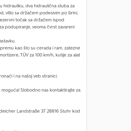
u hidrauliku, dva hidraulična stuba za
d, vitlo sa držačem podesivim po širini,
rezervni točak sa držačem ispod
za podupiranje, veoma čvrst zavareni
astavku.
opremu kao što su cerada i ram, zatezne
ortizere, TÜV za 100 km/h, kutije za alat
aći i na našoj veb stranici.
 moguća! Slobodno nas kontaktirajte za
eicher Landstraße 37 28816 Stuhr kod