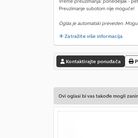
Vreme preuzimanja: ponedeljak - peta
Preuzimanje subotom nije moguće!
Oglas je automatski preveden. Mogu
Zatražite više informacija
Kontaktirajte ponuđača
P
Ovi oglasi bi vas takođe mogli zani