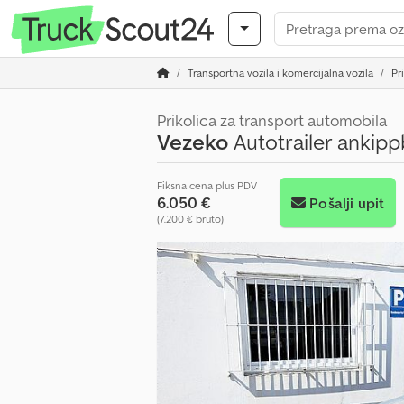
Transportna vozila i komercijalna vozila
Pr
Prikolica za transport automobila
Vezeko
Autotrailer ankip
Fiksna cena plus PDV
6.050 €
Pošalji upit
(7.200 € bruto)