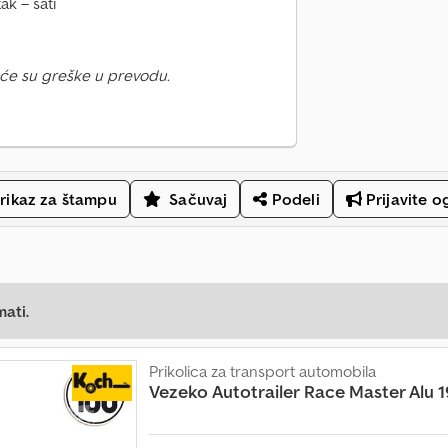
k – sati
će su greške u prevodu.
rikaz za štampu
Sačuvaj
Podeli
Prijavite o
mati.
Prikolica za transport automobila
Vezeko Autotrailer
Race Master Alu 