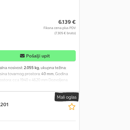
6.139 €
Fiksna cena plus PDV
(7.305 € bruto)
Pošalji upit
alna nosivost:
2.055 kg
, ukupna težina:
visina tovarnog prostora:
40 mm
, Godina
rostora: cca 1940 x 4620 mm Dozvoljena
teristike - Transportna platforma lako se
a sa odobrenjem za brzinu do 100 km/h
Mali oglas
ma 195/55R10C - Velika sigurnosna svetla
201
očak za oslonac | Sistem za automatsku
u prikolicu ili imate dodatna pitanja vezana