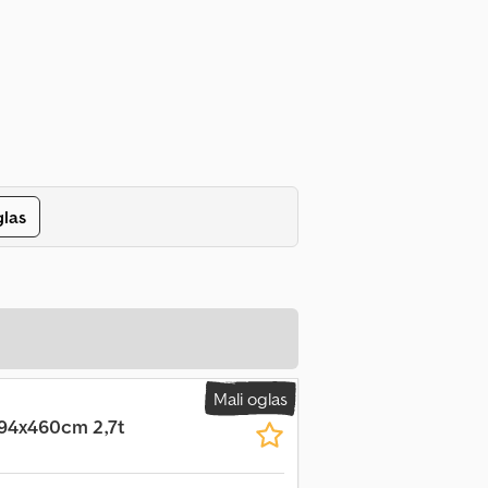
glas
Mali oglas
194x460cm 2,7t