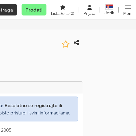
etraga
Prodati
Jezik
Lista želja
(0)
Prijava
Meni
a:
Besplatno se registrujte ili
iste pristupili svim informacijama.
: 2005