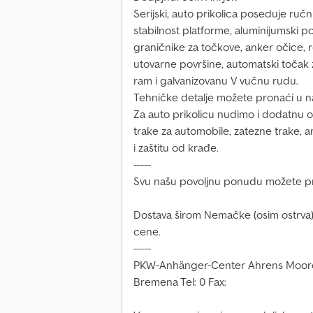
Serijski, auto prikolica poseduje ručn
stabilnost platforme, aluminijumski po
graničnike za točkove, anker očice, 
utovarne površine, automatski točak 
ram i galvanizovanu V vučnu rudu.
Tehničke detalje možete pronaći u n
Za auto prikolicu nudimo i dodatnu 
trake za automobile, zatezne trake, am
i zaštitu od krađe.
-----
Svu našu povoljnu ponudu možete pron
Dostava širom Nemačke (osim ostrva)
cene.
-----
PKW-Anhänger-Center Ahrens Moord
Bremena Tel: 0 Fax: