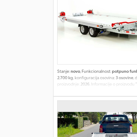
Stanje:
novo
, Funkcionalnost:
potpuno fun
2.700 kg
, konfiguracija osovina:
3 osovine
,
proizvodnje:
2026
, Informacije o proizvodu
ukupna masa: 2700 kg Nosivost: cca 2055 kg
naginje zahvaljujući 2 hidraulična podizna 
Dodatna oprema - Pod: aluminijumski pod - 
Dedpfx Aoq T R Smshrsck Šasija - Osovina 
vožnju unazad Elektrika - 12 volti | 13-polni
za prikolice, molimo vas da koristite naš int