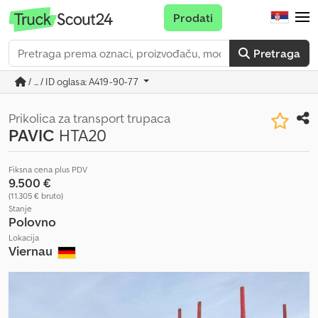
Prodati
Pretraga
/ ... / ID oglasa: A419-90-77
Prikolica za transport trupaca
PAVIC
HTA20
Fiksna cena plus PDV
9.500 €
(11.305 € bruto)
Stanje
Polovno
Lokacija
Viernau