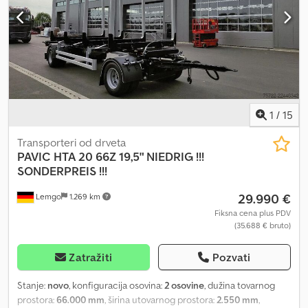
1
/
15
Transporteri od drveta
PAVIC
HTA 20 66Z 19,5" NIEDRIG !!!
SONDERPREIS !!!
29.990 €
Lemgo
1.269 km
Fiksna cena plus PDV
(35.688 € bruto)
Zatražiti
Pozvati
Stanje:
novo
, konfiguracija osovina:
2 osovine
, dužina tovarnog
prostora:
66.000 mm
, širina utovarnog prostora:
2.550 mm
,