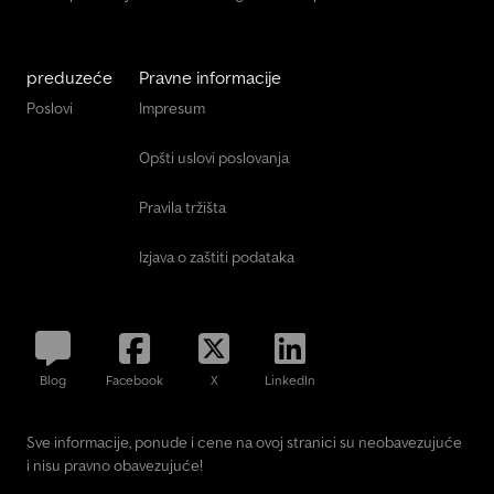
preduzeće
Pravne informacije
Poslovi
Impresum
Opšti uslovi poslovanja
Pravila tržišta
Izjava o zaštiti podataka
Blog
Facebook
X
LinkedIn
Sve informacije, ponude i cene na ovoj stranici su neobavezujuće
i nisu pravno obavezujuće!