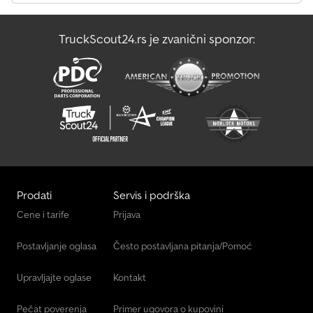
TruckScout24.rs je zvanični sponzor:
Prodati
Servis i podrška
Cene i tarife
Prijava
Postavljanje oglasa
Često postavljana pitanja/Pomoć
Upravljajte oglase
Kontakt
Pečat poverenja
Primer ugovora o kupovini