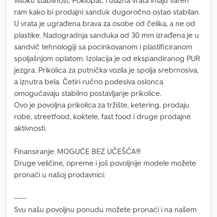
visoku stabilnost. Poklopac i ulazna vrata imaju varen
ram kako bi prodajni sanduk dugoročno ostao stabilan.
U vrata je ugrađena brava za osobe od čelika, a ne od
plastike. Nadogradnja sanduka od 30 mm izrađena je u
sandvič tehnologiji sa pocinkovanom i plastificiranom
spoljašnjom oplatom. Izolacija je od ekspandiranog PUR
jezgra. Prikolica za putnička vozila je spolja srebrnosiva,
a iznutra bela. Četiri ručno podesiva oslonca
omogućavaju stabilno postavljanje prikolice.
Ovo je povoljna prikolica za tržište, ketering, prodaju
robe, streetfood, koktele, fast food i druge prodajne
aktivnosti.
Finansiranje: MOGUĆE BEZ UČEŠĆA!!!
Druge veličine, opreme i još povoljnije modele možete
pronaći u našoj prodavnici:
-----
Svu našu povoljnu ponudu možete pronaći i na našem