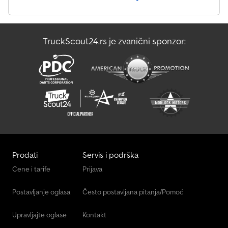
uplate. Cena po kilometru (udaljenost Bilefeld – Vaša destinacija)
iznosi 1,60 € sa PDV-om. Takođe Vam nudimo sledeće usluge: -
Servis - Radionica - Tehnički pregled (TÜV) - Gume i točkovi -
Cerade i konstrukcije - Specijalne izrade u našoj bravarskoj
TruckScout24.rs je zvanični sponzor:
radionici - Iznajmljivanje Stalno na lageru oko 400 prikolica!
Radujemo se Vašoj poseti. Kancelarija, radionica, tehnički pregled
(TÜV), rezervni delovi, iznajmljivanje i izložbeni prostor
Prodati
Servis i podrška
Cene i tarife
Prijava
Postavljanje oglasa
Često postavljana pitanja/Pomoć
Upravljajte oglase
Kontakt