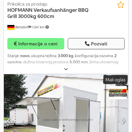
Prikolica za prodaju
HOFMANN
Verkaufsanhänger BBQ
Grill 3000kg 600cm
Betzdorf
1.241 km
Informacije o ceni
Pozvati
Stanje:
novo
, ukupna težina:
3.000 kg
, konfiguracija osovina:
2
osovine
, dužina tovarnog prostora:
6.000 mm
, širina utovarnog
prostora:
2.400 mm
, visina tovarnog prostora:
2.300 mm
, VHSP600
ložište u zadnjem delu Flammlachs BBQ roštilja Ovaj prikazani
Mali oglas
objekat je primer naših radova i već je isporučen kupcu. Kao
proizvođač vozila za individualne potrebe, projektujemo,
planiramo i izrađujemo vozila prema VAŠIM zahtevima. Dimenzije,
nadogradnje, enterijer, boje i tehnička rešenja mogu biti slobodno
definisana. Imate li pitanja o mogućnostima izrade? Pošaljite nam
listu zahteva ili jednostavnu skicu i dobićete detaljnu ponudu sa
pojedinačnim cenama. Molimo koristite 0468 za upite. Tehnički
podaci: * Ukupna težina: 3000 kg * Dimenzije D/Š/V: unutra 6.000 x
2.400 x 2.300 mm * Vozilaska svetla: po STVZO na 12 volti * Šasija