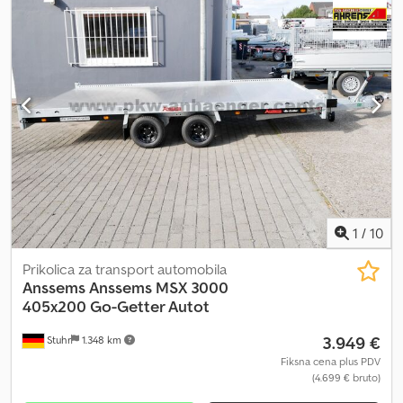
1
/
10
Prikolica za transport automobila
Anssems
Anssems MSX 3000
405x200 Go-Getter Autot
3.949 €
Stuhr
1.348 km
Fiksna cena plus PDV
(4.699 € bruto)