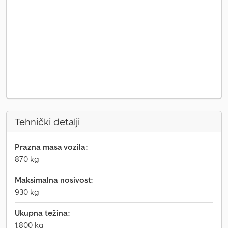
Tehnički detalji
Prazna masa vozila:
870 kg
Maksimalna nosivost:
930 kg
Ukupna težina:
1.800 kg