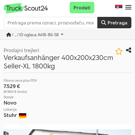
Prodati
Pretraga
/ ... / ID oglasa: A418-86-58
Prodajni trejleri
Verkaufsanhänger 400x200x230cm
Seller-XL 1800kg
Fiksna cena plus PDV
7.529 €
(8.960 € bruto)
Stanje
Novo
Lokacija
Stuhr