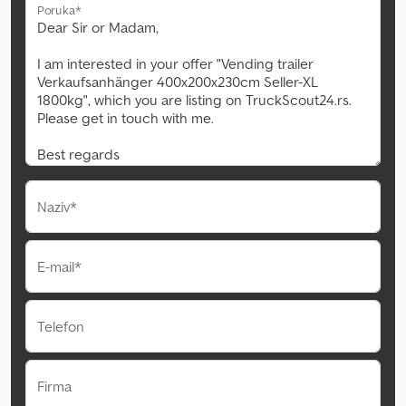
Poruka*
Naziv*
E-mail*
Telefon
Firma