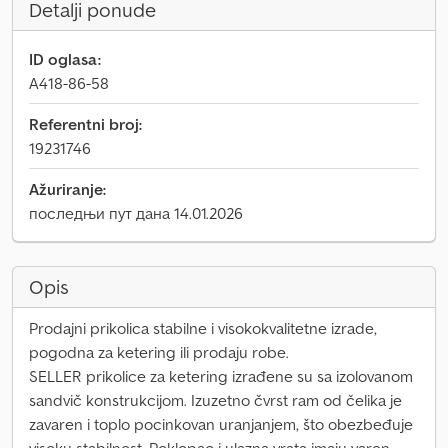
Detalji ponude
ID oglasa:
A418-86-58
Referentni broj:
19231746
Ažuriranje:
последњи пут дана 14.01.2026
Opis
Prodajni prikolica stabilne i visokokvalitetne izrade,
pogodna za ketering ili prodaju robe.
SELLER prikolice za ketering izrađene su sa izolovanom
sandvič konstrukcijom. Izuzetno čvrst ram od čelika je
zavaren i toplo pocinkovan uranjanjem, što obezbeđuje