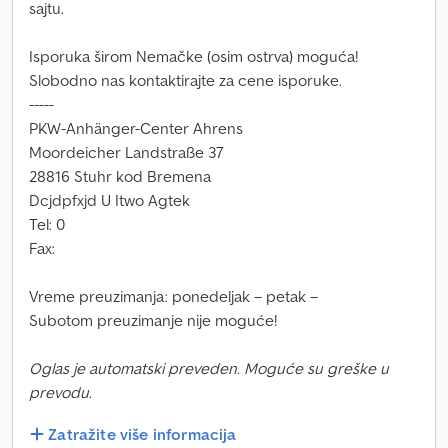
sajtu.
Isporuka širom Nemačke (osim ostrva) moguća!
Slobodno nas kontaktirajte za cene isporuke.
-----
PKW-Anhänger-Center Ahrens
Moordeicher Landstraße 37
28816 Stuhr kod Bremena
Dcjdpfxjd U Itwo Agtek
Tel: 0
Fax:
Vreme preuzimanja: ponedeljak – petak –
Subotom preuzimanje nije moguće!
Oglas je automatski preveden. Moguće su greške u
prevodu.
Zatražite više informacija