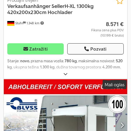
Verkaufsanhänger SellerH-XL 1300kg
420x200x230cm Hochlader
8.571 €
Stuhr
1.348 km
Fiksna cena plus PDV
(10.199 € bruto)
Zatražiti
Pozvati
Stanje:
novo
, prazna masa vozila:
780 kg
, maksimalna nosivost:
520
kg
, ukupna težina:
1.300 kg
, dužina tovarnog prostora:
4.200 mm
,
širina utovarnog prostora:
2.000 mm
, visina tovarnog prostora:
2.300 mm
, dimenzija gume:
195/55r10c
, Stabilan i visokokvalitetan
Mali oglas
prodajni prikolica kao visokoutovarivač za ketering ili robu. Naši
*ketering prikolice* iz serije *SELLERH* izrađuju se sa izolovanom
nadogradnjom od sendvič panela. Stabilan čelični ram je zavaren i
vruće cinkovan uranjanjem, što obezbeđuje visoku stabilnost.
Zaključavanje na vratima je od čelika, a ne od plastike.
*Nadogradnja* je od belih poliesterskih sendvič panela debljine
25mm. *Prikolica za putnička vozila* ima četiri vijčane potpore za
nivelisanje *ketering vozila*. Dakle, povoljna *putnička prikolica*