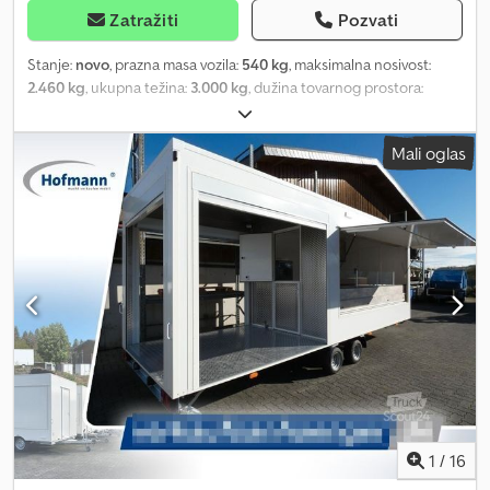
Zatražiti
Pozvati
Stanje:
novo
, prazna masa vozila:
540 kg
, maksimalna nosivost:
2.460 kg
, ukupna težina:
3.000 kg
, dužina tovarnog prostora:
4.050 mm
, širina utovarnog prostora:
2.000 mm
, dimenzija gume:
195/55R10C, Alufelgen, Felge schwarz
, Autotransporter
Mali oglas
proizvođača ANSSEMS, model MSX3000 405x200 Go-Getter.
Dcjdpsq Rfl Tofx Agtek Kao standardnu opremu, Anssems
autotransporter poseduje aluminijumsku podlogu, crni bočni
okvirni profil, alu felne u crnoj boji, LED osvetljenje, sanduk za alat,
spoljne tačke za vezivanje na ramu, aluminijumske rampe na
izvlačenje ispod tovarne površine, nisko podvozje, stabilan
zavareni čelični ram, potpornu točkić i V vučnu rudu. Takođe
nudimo dodatnu opremu za Anssems autotransportere, kao što
su visoka cerada, bočni nastavci, stop blokeri za točkove, set
zadnjih potpornih nogu, kaiševi za pričvršćivanje automobila i
sigurnosne brave protiv krađe.
1
/
16