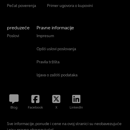
Pečat poverenja
Primer ugovora o kupovini
preduzeće
Pravne informacije
Poslovi
Impresum
Opšti uslovi poslovanja
Pravila tržišta
Izjava o zaštiti podataka
Blog
Facebook
X
LinkedIn
Sve informacije, ponude i cene na ovoj stranici su neobavezujuće
i nisu pravno obavezujuće!