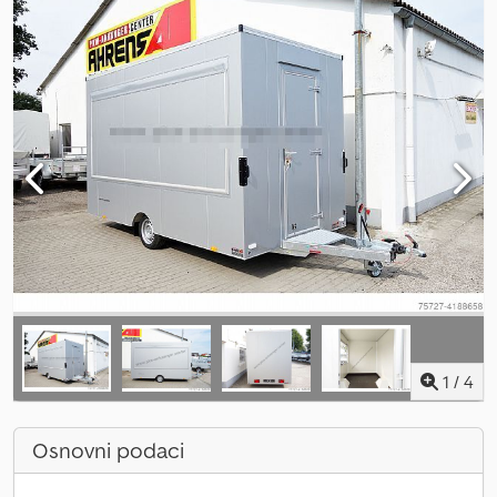
1
/
4
Osnovni podaci