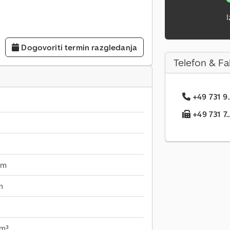
I
Dogovoriti termin razgledanja
Telefon & Fa
+49 731 9.
+49 731 7..
mm
m
 m³