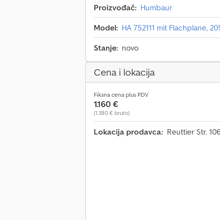
Proizvođač:
Humbaur
Model:
HA 752111 mit Flachplane, 2
Stanje:
novo
Cena i lokacija
Fiksna cena plus PDV
1.160 €
(1.380 € bruto)
Lokacija prodavca:
Reuttier Str. 