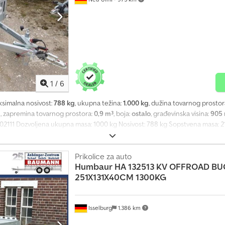
1
/
6
ksimalna nosivost:
788 kg
, ukupna težina:
1.000 kg
, dužina tovarnog prostor
m
, zapremina tovarnog prostora:
0,9 m³
, boja:
ostalo
, građevinska visina:
905
02111 Dozvoljena ukupna masa: 1000 kg Nosivost: 788 kg Sopstvena masa: 2
ovara: 525 mm sa preklopivom prednjom stranicom - V-ručica za spajanje, u
Bočne stranice od eloksiranog aluminijuma - Poklopac(i) sa uvučenim brava
 Dekra sertifikat Cena uključuje saobraćajnu dozvolu (saobraćajna isprava d
Prikolice za auto
Humbaur
HA 132513 KV OFFROAD BU
ođača: Brenderup, Humbaur, Hapert, Brian James Trailers, Unsinn i Neptun. 
251X131X40CM 1300KG
olice svih proizvođača. Dodatna oprema na upit. Tehničke izmene, promene 
arske greške. Automatska povratna kočnica, gumeno vešanje osovine, nez
locinkovana, sa kočnicom, sa garancijom, 13-polni priključak, podna ploča 1
a, 4 vezna prstena integrisana u bočne stranice, sila zatezanja 400 kg po p
Isselburg
1.386 km