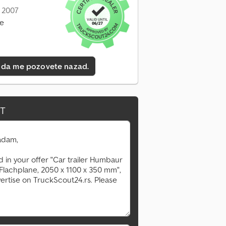
: 2007
ne
 da me pozovete nazad.
IT