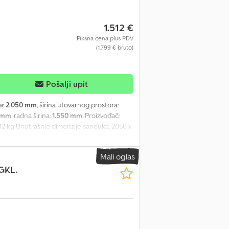
1.512 €
Fiksna cena plus PDV
(1.799 € bruto)
Pošalji upit
a:
2.050 mm
, širina utovarnog prostora:
 mm
, radna širina:
1.550 mm
, Proizvođač:
12 kg Unutrašnje dimenzije sanduka: 2050 x
ronjeno, toplocinkovana - 13-polni
ma - 4 vezna prstena integrisana u bočne
Mali oglas
eo II i COC dokumentacija). Na lageru
GKL.
Po želji, možemo obezbediti besplatnu
cena i greške su rezervisane. Ne
avisno vešanje točkova, pomoćni točak,
5 mm, bočne stranice od eloksiranog
rstenu, Dekra sertifikat, sa kočnicom.