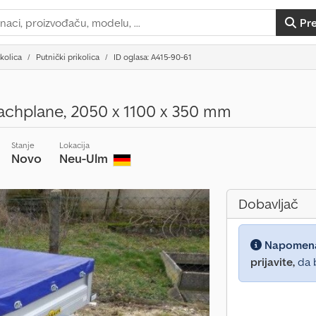
Pr
ikolica
Putnički prikolica
ID oglasa: A415-90-61
achplane, 2050 x 1100 x 350 mm
Stanje
Lokacija
Novo
Neu-Ulm
Dobavljač
Napomen
prijavite,
da b