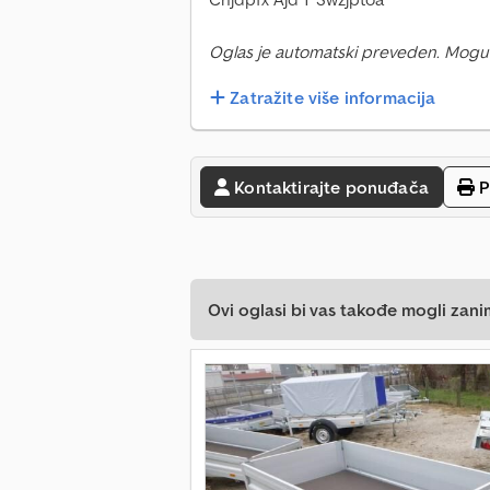
Oglas je automatski preveden. Mogu
Zatražite više informacija
Kontaktirajte ponuđača
P
Ovi oglasi bi vas takođe mogli zani