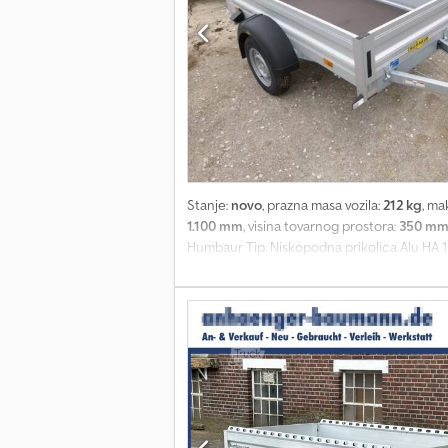
Stanje:
novo
, prazna masa vozila:
212 kg
, ma
1.100 mm
, visina tovarnog prostora:
350 m
Humbaur Tip: Niskopodna prikolica Alu HA 1
1100 x 350 mm Pneumatici: 13 inča Visina ut
priključak - Podna ploča debljine 15 mm - 
stranice, sila zatezanja 400 kg po prstenu,
imamo veliki broj prikolica sledećih proizv
probnu tablicu za prevoz. Servisiramo prik
preuzimamo odgovornost za greške i štamp
poziciona svetla, V-ručica za spajanje, top
aluminijuma, poklopac(i) sa uvučenim bravam
Csdpfxed T Sx Rj Apteha