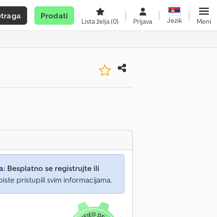
etraga
Prodati
Jezik
Lista želja
(0)
Prijava
Meni
a:
Besplatno se registrujte ili
iste pristupili svim informacijama.