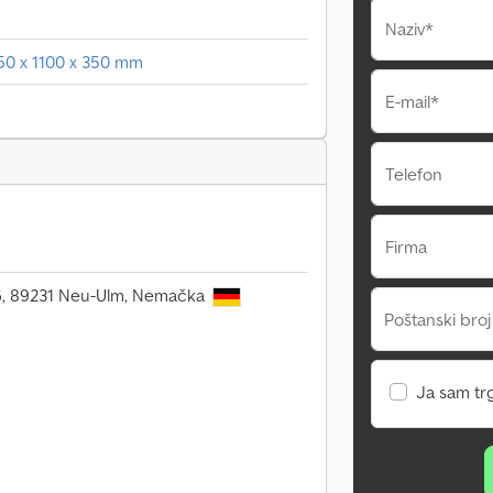
Naziv*
050 x 1100 x 350 mm
E-mail*
Telefon
Firma
106, 89231 Neu-Ulm, Nemačka
Poštanski broj
Ja sam tr