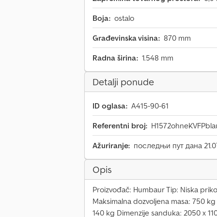
Boja:
ostalo
Građevinska visina:
870 mm
Radna širina:
1.548 mm
Detalji ponude
ID oglasa:
A415-90-61
Referentni broj:
H1572ohneKVFPbla
Ažuriranje:
последњи пут дана 21.0
Opis
Proizvođač: Humbaur Tip: Niska priko
Maksimalna dozvoljena masa: 750 kg 
140 kg Dimenzije sanduka: 2050 x 11