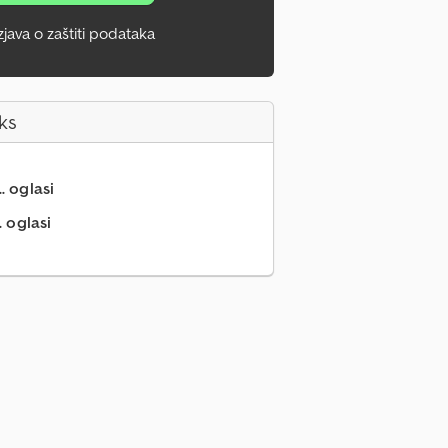
zjava o zaštiti podataka
ks
.. oglasi
. oglasi