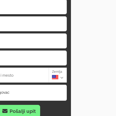
Zemlja
 i mesto
govac
Pošalji upit