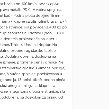
za brzinu od 100 km/h, bez sklopive
lava metalik PDK - V-vučna spojnica,
 utikač - Podna ploča debljine 15 mm -
ijuma - Klapne sa utisnutim bravama - 4
bočne stranice, sila povlačenja 400 kg po
uje saobraćajnu dozvolu (deo II i COC
ca sledećih proizvođača na lageru:
ames Trailers, Unsinn i Neptun Na
atne probne registarske tablice.
đača. Dodatna oprema dostupna na
ke izmene, promene cena i greške. Ne
i štamparske greške. Gumena opruga,
ada, V-vučna spojnica, pocinkovana u
 garanciju, 13-polni utikač, podna ploča
oksiranog aluminijuma, klapne sa
anje, integrisana u bočne stranice, sila
a odobrena, sa dozvolom za brzinu od