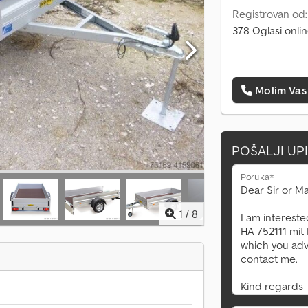
Registrovan od
378 Oglasi onli
Molim Vas
POŠALJI UP
Poruka*
1
/
8