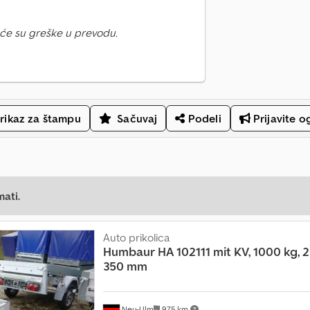
će su greške u prevodu.
rikaz za štampu
Sačuvaj
Podeli
Prijavite o
mati.
Auto prikolica
Humbaur
HA 102111 mit KV, 1000 kg, 
350 mm
Neu-Ulm
975 km