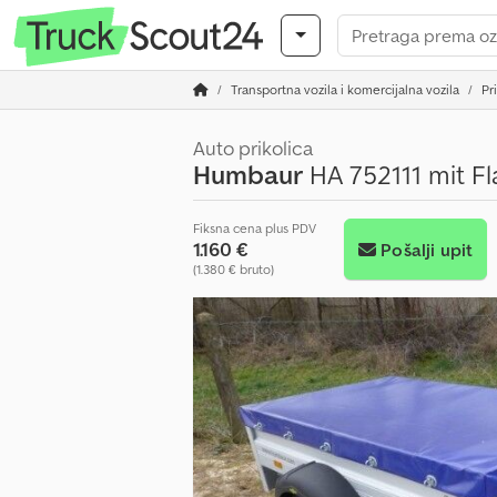
Transportna vozila i komercijalna vozila
Pr
Auto prikolica
Humbaur
HA 752111 mit Fl
Fiksna cena plus PDV
1.160 €
Pošalji upit
(1.380 € bruto)