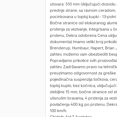
utovara: 510 mm Uključujući dozvolu 
prednje strane, sa ravnom ceradom, p
pocinkovana u toploj kupki - 13-polni
Bočne stranice od eloksiranog alumin
prstenja za vezivanje, integrisana u 
prstenu, Dekra odobrena Cena uključ
dokumenta) Imamo veliki broj prikoli
Brenderup, Humbaur, Hapert, Brian J
zahtev, možemo vam obezbediti bespl
Popravljamo prikolice svih proizvo
zahtev. Zadržavamo pravo na tehnič
preuzimamo odgovornost za greške 
pojedinačna suspenzija točkova, cer
toploj kupki, bez kočnica, uključujući
debljine 15 mm, bočne stranice od el
utisnutim bravama, 4 prstenja za veziv
povlačenja 400 kg po prstenu, Dekr
100 km/h.
Chjdpfx Ajd T Swzjptoa