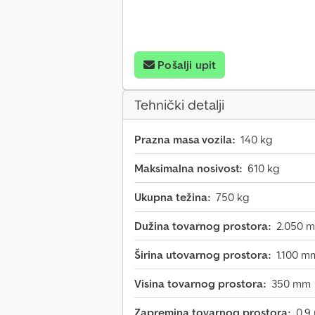
Pošalji upit
Tehnički detalji
Prazna masa vozila:
140 kg
Maksimalna nosivost:
610 kg
Ukupna težina:
750 kg
Dužina tovarnog prostora:
2.050 
Širina utovarnog prostora:
1.100 m
Visina tovarnog prostora:
350 mm
Zapremina tovarnog prostora:
0,9