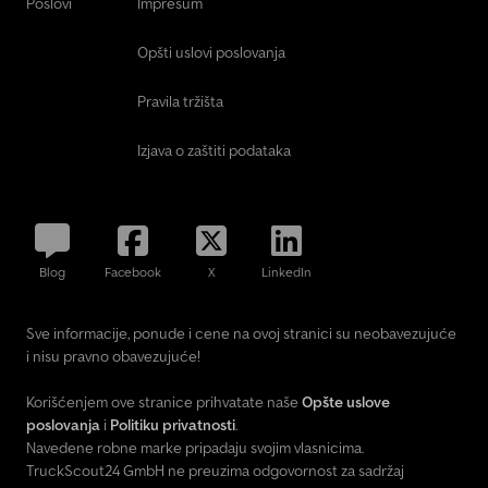
Poslovi
Impresum
Opšti uslovi poslovanja
Pravila tržišta
Izjava o zaštiti podataka
Blog
Facebook
X
LinkedIn
Sve informacije, ponude i cene na ovoj stranici su neobavezujuće
i nisu pravno obavezujuće!
Korišćenjem ove stranice prihvatate naše
Opšte uslove
poslovanja
i
Politiku privatnosti
.
Navedene robne marke pripadaju svojim vlasnicima.
TruckScout24 GmbH ne preuzima odgovornost za sadržaj