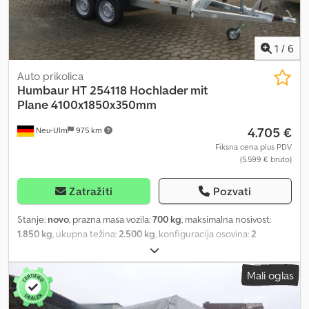
1
/
6
Auto prikolica
Humbaur
HT 254118 Hochlader mit
Plane 4100x1850x350mm
4.705 €
Neu-Ulm
975 km
Fiksna cena plus PDV
(5.599 € bruto)
Zatražiti
Pozvati
Stanje:
novo
, prazna masa vozila:
700 kg
, maksimalna nosivost:
1.850 kg
, ukupna težina:
2.500 kg
, konfiguracija osovina:
2
osovine
, dužina tovarnog prostora:
4.100 mm
, širina utovarnog
prostora:
1.850 mm
, visina tovarnog prostora:
2.000 mm
,
Mali oglas
zapremina tovarnog prostora:
15,6 m³
, boja:
siva
, građevinska
visina:
2.800 mm
, radna širina:
1.913 mm
, Proizvođač: Humbaur Tip:
Visokonoseći prikolica HT 254118 Dozvoljena ukupna masa: 2500