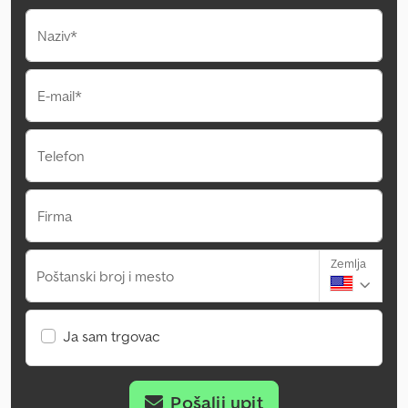
Naziv*
E-mail*
Telefon
Firma
Zemlja
Poštanski broj i mesto
Ja sam trgovac
Pošalji upit