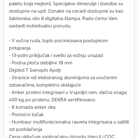
paletu boja mejlom). Specijalne dimenzije i izvedbe su
dostupne na upit. Oznake na ceradi dostupne su kao
šablonska, sito ili digitalna štampa. Rado ćemo Vam
sastaviti individualnu ponudu.
- V vučna ruda, toplo pocinkovana postupkom
potapanja
- 13-polni priključak i svetlo za vožnju unazad
- Podna ploča debljine 18 mm
Dkjded T Swnopfx Apdjr
- Stranice od eloksiranog aluminijuma sa uvučenim
zatvaračima, kompletno skidajuće
- Anker prsteni integrisani u V-spoljni ram, vlačna snaga
400 kg po prstenu, DEKRA sertifikovano
- 8 komada anker oka
- Pomoćni točak
- Humbaur multifunkcionalna rasveta integrisana u zaštiti
od podvlačenja
Cena uključuje saobraćajnu dozvolu (deo II i COC