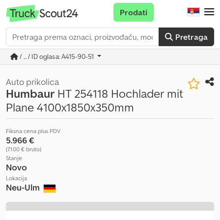
Prodati
Pretraga
/ ... / ID oglasa: A415-90-51
Auto prikolica
Humbaur
HT 254118 Hochlader mit
Plane 4100x1850x350mm
Fiksna cena plus PDV
5.966 €
(7.100 € bruto)
Stanje
Novo
Lokacija
Neu-Ulm