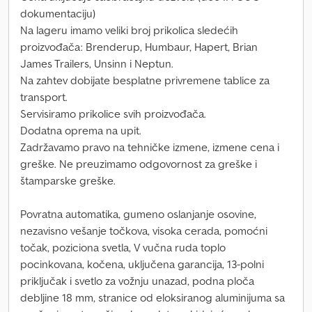
dokumentaciju)
Na lageru imamo veliki broj prikolica sledećih
proizvođača: Brenderup, Humbaur, Hapert, Brian
James Trailers, Unsinn i Neptun.
Na zahtev dobijate besplatne privremene tablice za
transport.
Servisiramo prikolice svih proizvođača.
Dodatna oprema na upit.
Zadržavamo pravo na tehničke izmene, izmene cena i
greške. Ne preuzimamo odgovornost za greške i
štamparske greške.
Povratna automatika, gumeno oslanjanje osovine,
nezavisno vešanje točkova, visoka cerada, pomoćni
točak, poziciona svetla, V vučna ruda toplo
pocinkovana, kočena, uključena garancija, 13-polni
priključak i svetlo za vožnju unazad, podna ploča
debljine 18 mm, stranice od eloksiranog aluminijuma sa