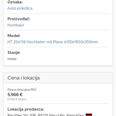
Oznaka:
Auto prikolica
Proizvođač:
Humbaur
Model:
HT 254118 Hochlader mit Plane 4100x1850x350mm
Stanje:
novo
Cena i lokacija
Fiksna cena plus PDV
5.966 €
(7.100 € bruto)
Lokacija prodavca:
Reuttier Str. 106, 89231 Neu-Ulm, Nemačka