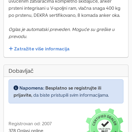
uvučenim zatvaračima kompletno skidajuće, anker
prsteni integrisani u V-spoljni ram, vlačna snaga 400 kg
po prstenu, DEKRA sertifikovano, 8 komada anker oka.
Oglas je automatski preveden. Moguće su greške u
prevodu.
Zatražite više informacija
Dobavljač
Napomena:
Besplatno se registrujte ili
prijavite,
da biste pristupili svim informacijama.
Registrovan od: 2007
378 Oglasi online