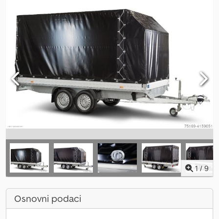
1
/
9
Osnovni podaci