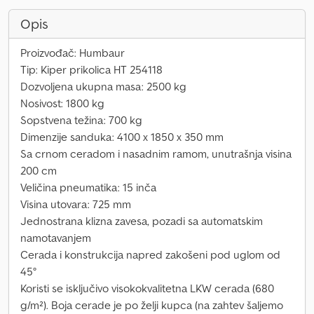
Opis
Proizvođač: Humbaur
Tip: Kiper prikolica HT 254118
Dozvoljena ukupna masa: 2500 kg
Nosivost: 1800 kg
Sopstvena težina: 700 kg
Dimenzije sanduka: 4100 x 1850 x 350 mm
Sa crnom ceradom i nasadnim ramom, unutrašnja visina
200 cm
Veličina pneumatika: 15 inča
Visina utovara: 725 mm
Jednostrana klizna zavesa, pozadi sa automatskim
namotavanjem
Cerada i konstrukcija napred zakošeni pod uglom od
45°
Koristi se isključivo visokokvalitetna LKW cerada (680
g/m²). Boja cerade je po želji kupca (na zahtev šaljemo