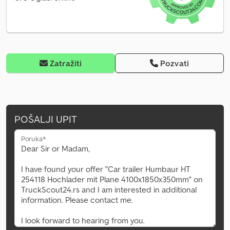
Zatražiti
Pozvati
POŠALJI UPIT
Poruka*