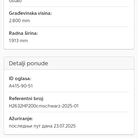
ostalo
Građevinska visina:
2.800 mm
Radna širina:
1.913 mm
Detalji ponude
ID oglasa:
A415-90-51
Referentni broj:
H2632HP200cmschwarz-2025-01
Ažuriranje:
последњи пут дана 23.07.2025