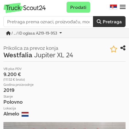
Prodati
Pretraga
/ ... / ID oglasa: A219-19-953
Prikolica za prevoz konja
Westfalia
Jupiter XL 24
VB plus PDV
9.200 €
(11.132 € bruto)
Godina proizvodnje
2019
Stanje
Polovno
Lokacija
Almelo