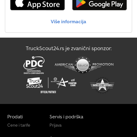
Više informacija
TruckScout24.rs je zvanični sponzor:
Prodati
Servis i podrška
Cene i tarife
Prijava