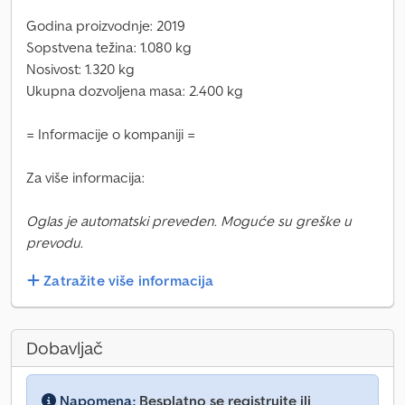
Godina proizvodnje: 2019
Sopstvena težina: 1.080 kg
Nosivost: 1.320 kg
Ukupna dozvoljena masa: 2.400 kg
= Informacije o kompaniji =
Za više informacija:
Oglas je automatski preveden. Moguće su greške u
prevodu.
Zatražite više informacija
Dobavljač
Napomena:
Besplatno se registrujte ili