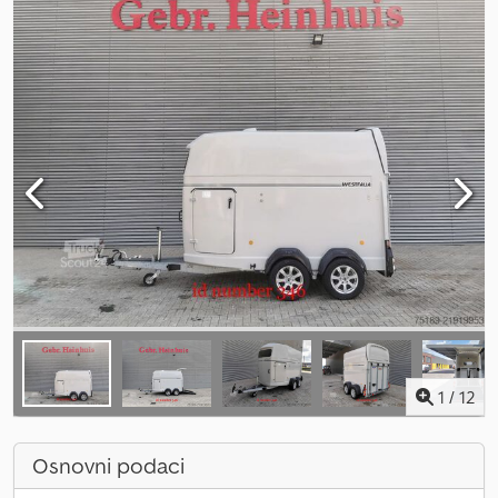
1
/
12
Osnovni podaci