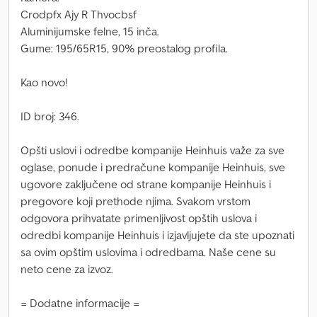
Crodpfx Ajy R Thvocbsf
Aluminijumske felne, 15 inča.
Gume: 195/65R15, 90% preostalog profila.
Kao novo!
ID broj: 346.
Opšti uslovi i odredbe kompanije Heinhuis važe za sve
oglase, ponude i predračune kompanije Heinhuis, sve
ugovore zaključene od strane kompanije Heinhuis i
pregovore koji prethode njima. Svakom vrstom
odgovora prihvatate primenljivost opštih uslova i
odredbi kompanije Heinhuis i izjavljujete da ste upoznati
sa ovim opštim uslovima i odredbama. Naše cene su
neto cene za izvoz.
= Dodatne informacije =