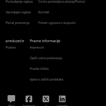
Postavljanje oglasa
Često postavljana pitanja/Pomoć
Upravljajte oglase
Kontakt
Pečat poverenja
Primer ugovora o kupovini
preduzeće
Pravne informacije
Poslovi
Impresum
Opšti uslovi poslovanja
Pravila tržišta
Izjava o zaštiti podataka
Blog
Facebook
X
LinkedIn