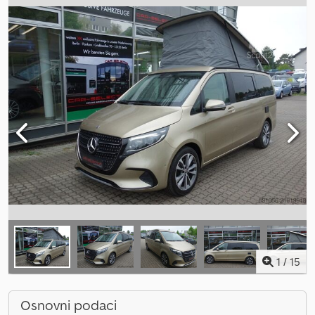
1
/
15
Osnovni podaci