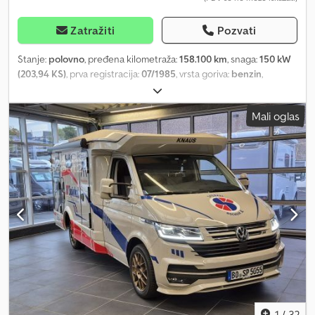
Zatražiti
Pozvati
Stanje:
polovno
, pređena kilometraža:
158.100 km
, snaga:
150 kW
(203,94 KS)
, prva registracija:
07/1985
, vrsta goriva:
benzin
,
sledeća inspekcija (TÜV):
03/2028
, boja:
crvena
, tip prenosa:
automatski
, emisioni razred:
euro1
, broj sedišta:
4
, Oprema:
ABS,
Mali oglas
klima uređaj
, * Mercedes Benz 380 SL * 98194 milja * Zaista lep
kolekcionarski primerak * Prva isporuka bila Curacao NL Antili *
Classic Data ocena 2+ * Kabriolet * Odličan stanje Dcjdpfx Adevh
Ervjyek * Oldtajmer * Vrlo očuvan * Kožna oprema – boja urme *
Zadnja sedišta za SL tipove * Nemački model * Prva registracija:
01.07.1985. * Masa praznog vozila: 1540 kg * Dozvoljena ukupna
masa: 1960 kg * Dimenzije: 5387 x 4390 x 1790 mm * Kilometraža:
cca 158100 km * Snaga: 150 kW * Menjač: automatski * Zapremina
motora: 3776 cm³ * Broj stepeni prenosa: 4 automatska * Motor:
V8 * Gorivo: benzin * Spoljni pokazivač temperature * Sat *
Becker Grand Prix radio * Automatska zadnja antena * Obrtomer
* Maglenke * Crni platneni krov u odličnom stanju * Servo
upravljač * Kožna oprema u vrhunskom stanju * Grejači sedišta *
Sedišta sa ortopedskim naslonom, napred levo i desno *
1
/
32