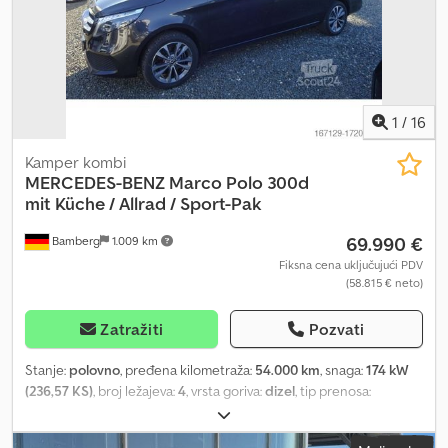
1
/
16
Kamper kombi
MERCEDES-BENZ
Marco Polo 300d
mit Küche / Allrad / Sport-Pak
69.990 €
Bamberg
1.009 km
Fiksna cena uključujući PDV
(58.815 € neto)
Zatražiti
Pozvati
Stanje:
polovno
, pređena kilometraža:
54.000 km
, snaga:
174 kW
(236,57 KS)
, broj ležajeva:
4
, vrsta goriva:
dizel
, tip prenosa:
automatski
, prva registracija:
03/2024
, ukupna dužina:
5.140 mm
,
ukupna širina:
1.930 mm
, ukupna visina:
1.980 mm
, ukupna težina: