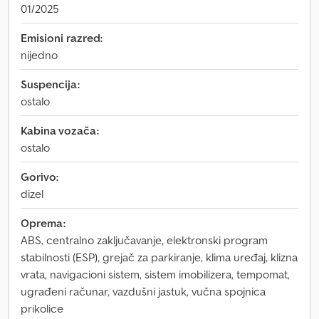
01/2025
Emisioni razred:
nijedno
Suspencija:
ostalo
Kabina vozača:
ostalo
Gorivo:
dizel
Oprema:
ABS, centralno zaključavanje, elektronski program
stabilnosti (ESP), grejač za parkiranje, klima uređaj, klizna
vrata, navigacioni sistem, sistem imobilizera, tempomat,
ugrađeni računar, vazdušni jastuk, vučna spojnica
prikolice