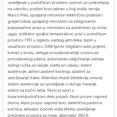
osvetljenje u putničkom prostoru, pomoć pri pokretanju
na uzbrdici, podizni krov lakiran u boji vozila, verzija:
Marco Polo, spoljašnji retrovizori električno podesivi i
grejani (oba), spoljašnji retrovizori sa integrisanim
pokazivačem pravca, retrovizori sa asistentom za mrtav
ugao, indikator spoljne temperature, pod u putničkom
prostoru TPO u izgledu svetlog jaht-deka, tepih u
vozačkom prostoru, DAB-tjuner (digitalni radio prijem),
krevet u krovu, obloga krova/podneblje unutra od
porcelanskog platna, automatsko uključivanje svetala,
zadnja ručka za ulazak, svetla pri ulasku, sistem
asistencije: aktivni asistent kočenja, asistent za
zadržavanje trake, Attention-Assist (detekcija umora),
sistem asistencije za upravljanje u slučaju havarije,
sistem za bočni vetar, fiksni prozori u
tovarnom/putničkom delu pozadi, fiksni prozor napred
desno, klizni prozor napred levo, električna parkirna
kočnica, aktivator bočnih vrata (Aktiv), osvetljenje
prednjeg prostora za noge, alternator 250 A,