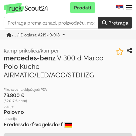
Prodati
Pretraga
/ ... / ID oglasa: A219-19-918
Kamp prikolica/kamper
mercedes-benz
V 300 d Marco
Polo Küche
AIRMATIC/LED/ACC/STDHZG
Fiksna cena uključujući PDV
73.800 €
(62.017 € neto)
Stanje
Polovno
Lokacija
Fredersdorf-Vogelsdorf