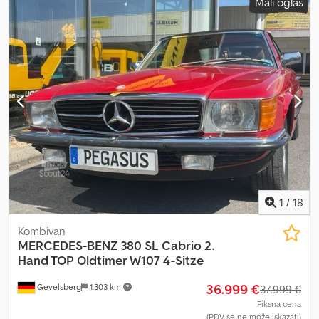
Mali oglas
3.050 kg
, Oprema:
ABS, centralno zaključavanje, elektronski
program stabilnosti (ESP), grejač za parkiranje, klima uređaj,
navigacioni sistem, pogon na sve točkove
, Original Mercedes
Marco Polo - interni broj 1209 Posebna oprema: Akustični paket
Sportski eksterijer paket Aluminijumske felne Asistent za
saobraćajne znakove Dodpfjuqhg Rox Adyjck Prednje otvaranje
podiznog krova LED prednja svetla Grejanje sedišta Kožni volan
Navigacija Parking paket sa kamerom Upozorenje na krađu
Distronic Rezervoar od 70 litara Paket ogledala Ambijentalno
osvetljenje Parktronic Tempomat Tenda Nosač za bicikle opciono
za 290 €.
1
/
18
Kombivan
MERCEDES-BENZ
380 SL Cabrio 2.
Hand TOP Oldtimer W107 4-Sitze
36.999 €
Gevelsberg
1.303 km
37.999 €
Fiksna cena
(PDV se ne može iskazati)