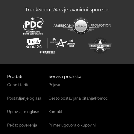
moguća je uvek uz dogovor i toplo je preporučujemo!!! Navedene
TruckScout24.rs je zvanični sponzor:
unutrašnje mere su približne. Podaci bez garancije. OTKUP JE
MOGUĆ ZA SKORO SVE!!! ZAMENA I DOPLATA SU MOGUĆI!!!
Izložbeni prostor: 58285 Gevelsberg, Am Sinnerhoop 17 Radno
vreme: ponedeljak – petak 9:00–17:00, subota 9:00–14:00 Stalno na
lageru više od 500 novih i polovnih prikolica!!! Pegasus Anhänger
GmbH Am Sinnerhoop 17 58285 Gevelsberg Tel.: Fax:
Prodati
Servis i podrška
Cene i tarife
Prijava
Postavljanje oglasa
Često postavljana pitanja/Pomoć
Upravljajte oglase
Kontakt
Pečat poverenja
Primer ugovora o kupovini