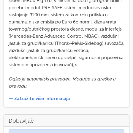
sistem MBUX High (12,3" ekran na dodir), programabilni
posebni modul, PRE-SAFE sistem, međuosovinsko
rastojanje 3200 mm, sistem za kontrolu pritiska u
gumama, niska emisija po Euro 6e normi, klizna vrata
tovarnog/putničkog prostora desno, modul za interfejs
(Mercedes-Benz Advanced Control, MBAC), vazdušni
jastuk za grudi/karlicu (Thorax-Pelvis-Sidebag) suvozača,
vazdušni jastuk za grudi/karlicu vozača,
elektromehanički servo upravljač, sigurnosni pojasevi sa
sistemom upozorenja (suvozač), s
Oglas je automatski preveden. Moguće su greške u
prevodu.
Zatražite više informacija
Dobavljač