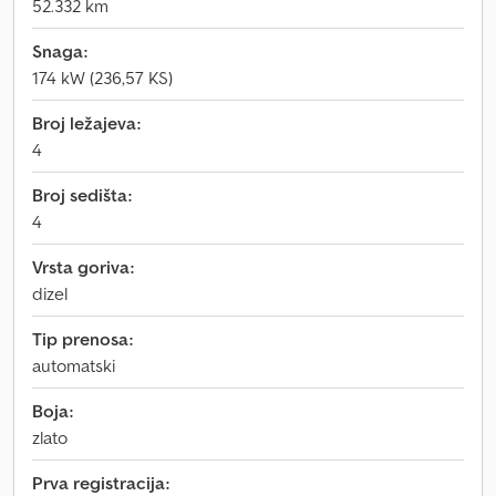
52.332 km
Snaga:
174 kW (236,57 KS)
Broj ležajeva:
4
Broj sedišta:
4
Vrsta goriva:
dizel
Tip prenosa:
automatski
Boja:
zlato
Prva registracija: