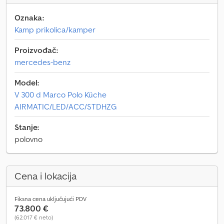
Oznaka:
Kamp prikolica/kamper
Proizvođač:
mercedes-benz
Model:
V 300 d Marco Polo Küche
AIRMATIC/LED/ACC/STDHZG
Stanje:
polovno
Cena i lokacija
Fiksna cena uključujući PDV
73.800 €
(62.017 € neto)