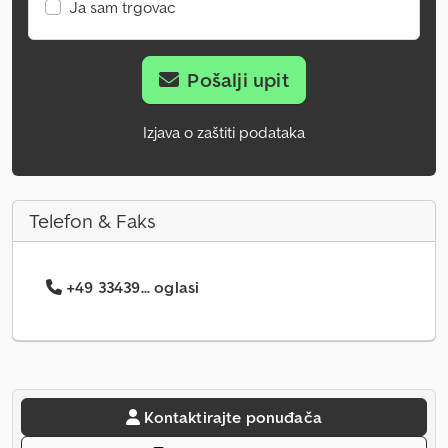
Ja sam trgovac
Pošalji upit
Izjava o zaštiti podataka
Telefon & Faks
+49 33439... oglasi
Kontaktirajte ponuđača