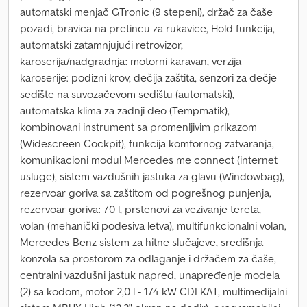
automatski menjač GTronic (9 stepeni), držač za čaše
pozadi, bravica na pretincu za rukavice, Hold funkcija,
automatski zatamnjujući retrovizor,
karoserija/nadgradnja: motorni karavan, verzija
karoserije: podizni krov, dečija zaštita, senzori za dečje
sedište na suvozačevom sedištu (automatski),
automatska klima za zadnji deo (Tempmatik),
kombinovani instrument sa promenljivim prikazom
(Widescreen Cockpit), funkcija komfornog zatvaranja,
komunikacioni modul Mercedes me connect (internet
usluge), sistem vazdušnih jastuka za glavu (Windowbag),
rezervoar goriva sa zaštitom od pogrešnog punjenja,
rezervoar goriva: 70 l, prstenovi za vezivanje tereta,
volan (mehanički podesiva letva), multifunkcionalni volan,
Mercedes-Benz sistem za hitne slučajeve, središnja
konzola sa prostorom za odlaganje i držačem za čaše,
centralni vazdušni jastuk napred, unapređenje modela
(2) sa kodom, motor 2,0 l - 174 kW CDI KAT, multimedijalni