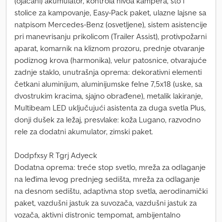
(ojačani) akumulator, kontrola nivoa kampera, sto i
stolice za kampovanje, Easy-Pack paket, ulazne lajsne sa
natpisom Mercedes-Benz (osvetljene), sistem asistencije
pri manevrisanju prikolicom (Trailer Assist), protivpožarni
aparat, komarnik na kliznom prozoru, prednje otvaranje
podiznog krova (harmonika), velur patosnice, otvarajuće
zadnje staklo, unutrašnja oprema: dekorativni elementi
četkani aluminijum, aluminijumske felne 7,5x18 (uske, sa
dvostrukim kracima, sjajno obrađene), metalik lakiranje,
Multibeam LED uključujući asistenta za duga svetla Plus,
donji dušek za ležaj, presvlake: koža Lugano, razvodno
rele za dodatni akumulator, zimski paket.
Dodpfxsy R Tgrj Adyeck
Dodatna oprema: treće stop svetlo, mreža za odlaganje
na leđima levog prednjeg sedišta, mreža za odlaganje
na desnom sedištu, adaptivna stop svetla, aerodinamički
paket, vazdušni jastuk za suvozača, vazdušni jastuk za
vozača, aktivni distronic tempomat, ambijentalno