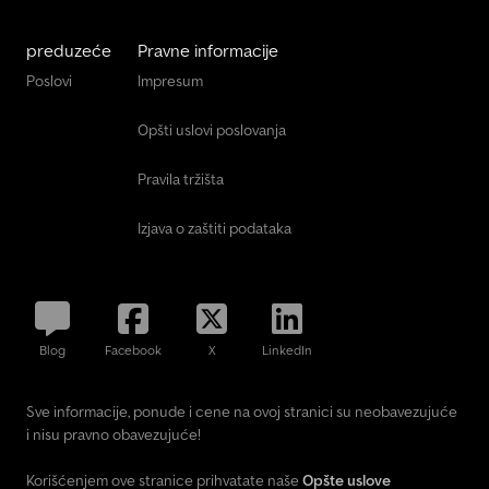
preduzeće
Pravne informacije
Poslovi
Impresum
Opšti uslovi poslovanja
Pravila tržišta
Izjava o zaštiti podataka
Blog
Facebook
X
LinkedIn
Sve informacije, ponude i cene na ovoj stranici su neobavezujuće
i nisu pravno obavezujuće!
Korišćenjem ove stranice prihvatate naše
Opšte uslove