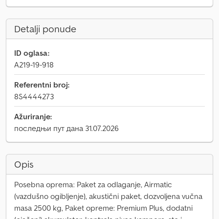
Detalji ponude
ID oglasa:
A219-19-918
Referentni broj:
8S4444273
Ažuriranje:
последњи пут дана 31.07.2026
Opis
Posebna oprema: Paket za odlaganje, Airmatic
(vazdušno ogibljenje), akustični paket, dozvoljena vučna
masa 2500 kg, Paket opreme: Premium Plus, dodatni