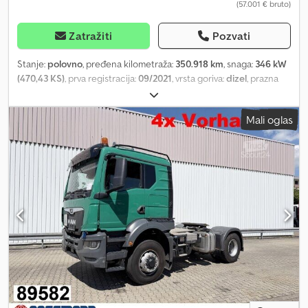
(57.001 € bruto)
Zatražiti
Pozvati
Stanje:
polovno
, pređena kilometraža:
350.918 km
, snaga:
346 kW
(470,43 KS)
, prva registracija:
09/2021
, vrsta goriva:
dizel
, prazna
masa vozila:
7.803 kg
, maksimalna nosivost:
10.197 kg
, ukupna
težina:
18.000 kg
, dimenzija gume:
315/80R22.5
, konfiguracija
Mali oglas
osovina:
4x4
, međuosovinsko rastojanje:
3.600 mm
, kočnice:
kočenje motorom
, boja:
zeleno
, kabina vozača:
kabina za
spavanje
, tip prenosa:
automatski
, emisioni razred:
Euro 6
,
suspencija:
čelik-zrak
, broj sedišta:
2
, Oprema:
ABS, centralno
zaključavanje, diferencijalna blokada, dodatna prednja svetla,
elektronski program stabilnosti (ESP), grejač sedišta, grejač za
parkiranje, hidraulika, kabina, klima uređaj, kontrola
proklizavanja, maglenke, navigacioni sistem, pogon na sve
točkove, servo upravljač, sistem imobilizera, tempomat,
ugrađeni računar
, Lokacija vozila: Bovenden, Lg. Haus, 1x
komfortno sedište, 1x ležaj, grejači sedišta, električni retrovizori,
grejanje retrovizora, električni prozor levo, električni prozor
desno, klima uređaj, sunčev štitnik, tempomat, navigacioni sistem,