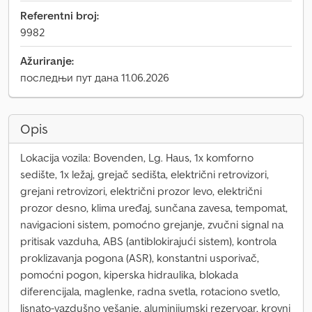
Referentni broj:
9982
Ažuriranje:
последњи пут дана 11.06.2026
Opis
Lokacija vozila: Bovenden, Lg. Haus, 1x komforno
sedište, 1x ležaj, grejač sedišta, električni retrovizori,
grejani retrovizori, električni prozor levo, električni
prozor desno, klima uređaj, sunčana zavesa, tempomat,
navigacioni sistem, pomoćno grejanje, zvučni signal na
pritisak vazduha, ABS (antiblokirajući sistem), kontrola
proklizavanja pogona (ASR), konstantni usporivač,
pomoćni pogon, kiperska hidraulika, blokada
diferencijala, maglenke, radna svetla, rotaciono svetlo,
lisnato-vazdušno vešanje, aluminijumski rezervoar, krovni