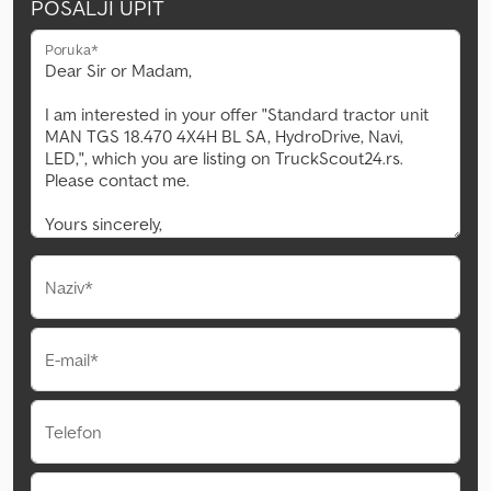
POŠALJI UPIT
Poruka*
Naziv*
E-mail*
Telefon