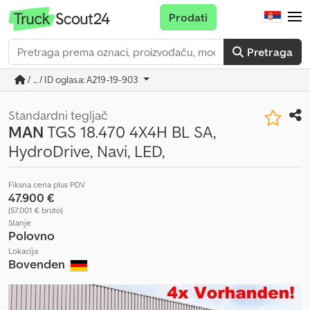
Prodati
Pretraga
/ ... / ID oglasa: A219-19-903
Standardni tegljač
MAN
TGS 18.470 4X4H BL SA,
HydroDrive, Navi, LED,
Fiksna cena plus PDV
47.900 €
(57.001 € bruto)
Stanje
Polovno
Lokacija
Bovenden