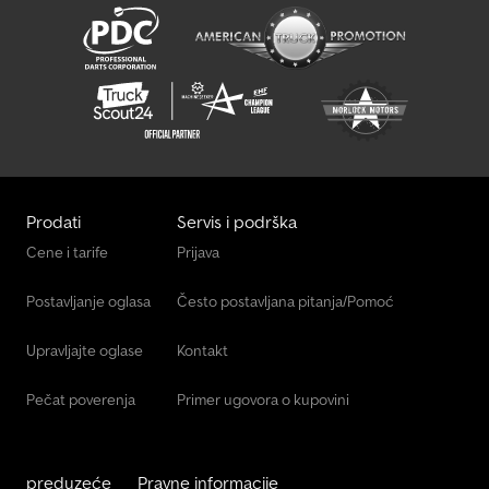
Nadgradnja: ARHIVSKE FOTOGRAFIJE! MAN HydroDrive, disk
kočnice na prednjoj osovini, doboš kočnice na zadnjoj osovini,
sistem potpune kočione asistencije, pokazivač istrošenosti
kočionih obloga, ABS, EBS, ASR, ESP, MAN TipMatic, stabilizatori na
obe osovine, ACC Stop & GO sa regulacijom rastojanja, zaštita
hladnjaka odozdo, LED dnevna svetla, FN kabina, donji ležaj, MAN
zvučni sistem, navigacioni sistem, dodatno grejanje vode 3,8 kW,
srednja visina šasije, PTO s pogonom preko menjača NH/4c, MAN
menjač TipMatic 12.28 OD. NAPOMENA: Informacije o dodatnoj
opremi bez garancije. Zadržavamo pravo na izmene, prethodnu
Prodati
Servis i podrška
prodaju i greške!
Cene i tarife
Prijava
Postavljanje oglasa
Često postavljana pitanja/Pomoć
Upravljajte oglase
Kontakt
Pečat poverenja
Primer ugovora o kupovini
preduzeće
Pravne informacije