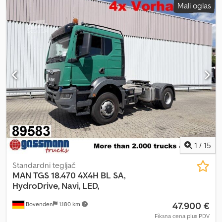
Mali oglas
1
/
15
Standardni tegljač
MAN
TGS 18.470 4X4H BL SA,
HydroDrive, Navi, LED,
47.900 €
Bovenden
1.180 km
Fiksna cena plus PDV