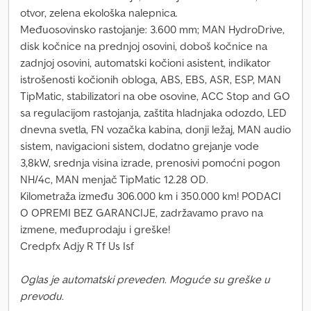
otvor, zelena ekološka nalepnica.
Međuosovinsko rastojanje: 3.600 mm; MAN HydroDrive,
disk kočnice na prednjoj osovini, doboš kočnice na
zadnjoj osovini, automatski kočioni asistent, indikator
istrošenosti kočionih obloga, ABS, EBS, ASR, ESP, MAN
TipMatic, stabilizatori na obe osovine, ACC Stop and GO
sa regulacijom rastojanja, zaštita hladnjaka odozdo, LED
dnevna svetla, FN vozačka kabina, donji ležaj, MAN audio
sistem, navigacioni sistem, dodatno grejanje vode
3,8kW, srednja visina izrade, prenosivi pomoćni pogon
NH/4c, MAN menjač TipMatic 12.28 OD.
Kilometraža između 306.000 km i 350.000 km! PODACI
O OPREMI BEZ GARANCIJE, zadržavamo pravo na
izmene, međuprodaju i greške!
Credpfx Adjy R Tf Us Isf
Oglas je automatski preveden. Moguće su greške u
prevodu.