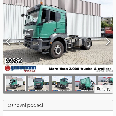
1
/
15
Osnovni podaci