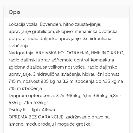
Opis
Lokacija vozila: Bovenden, hitno zaustavljanje,
upravljanje grabilicom, sklopivo, mehanička dvotačka
potpora, radio daljinsko upravljanje, 3x hidraulična
izvlačenja
Nadgradnja: ARHIVSKA FOTOGRAFIJA, HMF 340-K3 RC,
radio daljinski upravljač/remote control. Kompaktna
zglobna dizalica sa velikom nosivošću, radio daljinsko
upravljanje, 3 hidraulična izvlačenja, hidraulični dohvat
7,15 m, nosivost 985 kg na 3,2 m izbočenja do 435 kg na
7,15 m izbočenja
Dijagram opterećenja: 3,2m-985kg, 4,5m-695kg, 5,8m-
535kg, 7,1m-435kg!
Dsdoy R Tf Ijpfx Aifswa
OPREMA BEZ GARANCIJE, zadržavamo pravo na
izmene, međuprodaju i moguće greške!