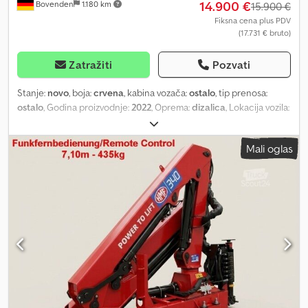
14.900 €
Bovenden
1.180 km
15.900 €
Fiksna cena plus PDV
(17.731 € bruto)
Zatražiti
Pozvati
Stanje:
novo
, boja:
crvena
, kabina vozača:
ostalo
, tip prenosa:
ostalo
, Godina proizvodnje:
2022
, Oprema:
dizalica
, Lokacija vozila:
Bovenden, hitno zaustavljanje, upravljanje grabilicom, sklopivo,
mehanička dvotačka potpora, radio daljinsko upravljanje, 3x
Mali oglas
hidraulična izvlačenja Nadgradnja: ARHIVSKA FOTOGRAFIJA, HMF
340-K3 RC, radio daljinski upravljač/remote control. Kompaktna
zglobna dizalica sa velikom nosivošću, radio daljinsko upravljanje, 3
hidraulična izvlačenja, hidraulični dohvat 7,15 m, nosivost 985 kg na
3,2 m izbočenja do 435 kg na 7,15 m izbočenja Dijagram
opterećenja: 3,2m-985kg, 4,5m-695kg, 5,8m-535kg, 7,1m-435kg!
Dwjdpfjzdrk Hox Aifja OPREMA BEZ GARANCIJE, zadržavamo pravo
na izmene, međuprodaju i moguće greške!