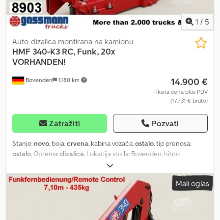
1
/
5
Auto-dizalica montirana na kamionu
HMF 340-K3 RC, Funk, 20x
VORHANDEN!
14.900 €
Bovenden
1.180 km
Fiksna cena plus PDV
(17.731 € bruto)
Zatražiti
Pozvati
Stanje:
novo
, boja:
crvena
, kabina vozača:
ostalo
, tip prenosa:
ostalo
, Oprema:
dizalica
, Lokacija vozila: Bovenden, hitno
isključenje, kontrola hvataljke, sklopivo, mehanička potpora u 2
tačke, bežični daljinski upravljač, 3 hidraulična izvlakača.
Mali oglas
Nadogradnja: ARHIVSKA SLIKA, HMF 340-K3 RC, bežični daljinski
upravljač, 20 komada RASPOLOŽIVO! Kompaktan kran sa
zglobnom rukom i visokom nosivošću, bežični daljinski upravljač, 3
hidraulična izvlakača, hidraulični doseg 7,15 m, nosivost 985 kg pri