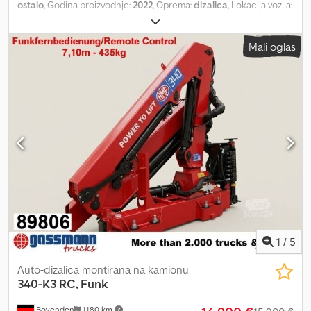
ostalo
, Godina proizvodnje:
2022
, Oprema:
dizalica
, Lokacija vozila:
u dolasku / u tranzitu, hitno zaustavljanje, upravljanje hvataljkom,
sklopivo, mehanička dvopunktna stabilizacija, radio daljinski
Mali oglas
upravljač, 3x hidraulična izvlačenja Dsdszgxmmopfx Aifswa
Nadogradnja: ARHIVSKA SLIKA, HMF 340-K3 RC, radio daljinsko
upravljanje/Remote Control Kompaktna kranska ruka sa visokom
podiznom kapacitetom, radio daljinski upravljač/Remote Control,
3 hidraulična izvlačenja, hidraulični doseg 7,15 m, kapacitet
podizanja 985 kg na 3,2 m izradu, do 435 kg na 7,15 m izradu
Dijagram opterećenja: 3,2m-985kg, 4,5m-695kg, 5,8m-535kg, 7,1m-
435kg! INFORMACIJE O OPREMI BEZ GARANCIJE, zadržavamo
pravo na izmene, međuprodaju i greške!
1
/
5
Auto-dizalica montirana na kamionu
340-K3 RC, Funk
Bovenden
1.180 km