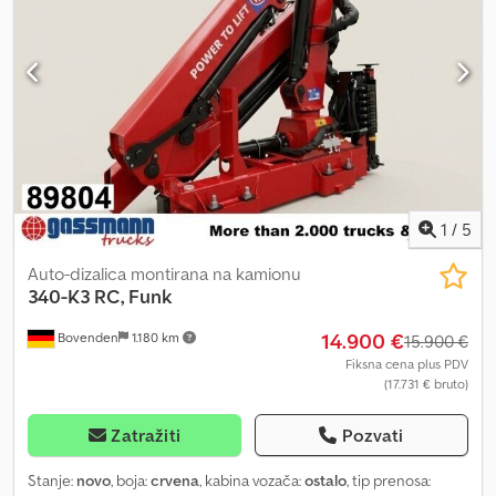
izvlaku od 3,2 m, do 435 kg pri izvlaku od 7,15 m. Dijagram
opterećenja: 3,2 m - 985 kg, 4,5 m - 695 kg, 5,8 m - 535 kg, 7,1 m -
435 kg! PODACI O DODATNOJ OPREMI SU BEZ GARANCIJE,
zadržavamo pravo na izmene, prodaju i greške! Dsdpszi E Ipofx
Aifjwa
1
/
5
Auto-dizalica montirana na kamionu
340-K3 RC, Funk
14.900 €
Bovenden
1.180 km
15.900 €
Fiksna cena plus PDV
(17.731 € bruto)
Zatražiti
Pozvati
Stanje:
novo
, boja:
crvena
, kabina vozača:
ostalo
, tip prenosa: