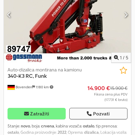
435 kg na 7,15 m izbočenja Dijagram opterećenja: 3,2m-985kg,
4,5m-695kg, 5,8m-535kg, 7,1m-435kg! OPREMA BEZ GARANCIJE,
zadržavamo pravo na izmene, međuprodaju i moguće greške!
1
/
5
Auto-dizalica montirana na kamionu
340-K3 RC, Funk
14.900 €
Bovenden
1.180 km
15.900 €
Fiksna cena plus PDV
(17.731 € bruto)
Zatražiti
Pozvati
Stanje:
novo
, boja:
crvena
, kabina vozača:
ostalo
, tip prenosa:
ostalo
, Godina proizvodnje:
2022
, Oprema:
dizalica
, Lokacija vozila: