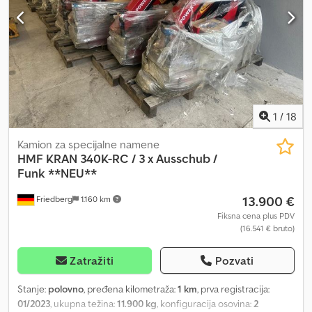
OPREMA BEZ GARANCIJE, zadržavamo pravo na izmene,
međuprodaju i moguće greške! Dodpfxsy Aza Do Aifswa
1
/
18
Kamion za specijalne namene
HMF KRAN 340K-RC / 3 x Ausschub /
Funk **NEU**
13.900 €
Friedberg
1.160 km
Fiksna cena plus PDV
(16.541 € bruto)
Zatražiti
Pozvati
Stanje:
polovno
, pređena kilometraža:
1 km
, prva registracija:
01/2023
, ukupna težina:
11.900 kg
, konfiguracija osovina:
2