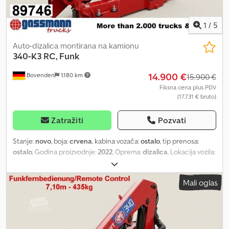
1
/
5
Auto-dizalica montirana na kamionu
340-K3 RC, Funk
14.900 €
Bovenden
1.180 km
15.900 €
Fiksna cena plus PDV
(17.731 € bruto)
Zatražiti
Pozvati
Stanje:
novo
, boja:
crvena
, kabina vozača:
ostalo
, tip prenosa:
ostalo
, Godina proizvodnje:
2022
, Oprema:
dizalica
, Lokacija vozila:
Bovenden, hitno zaustavljanje, upravljanje grabilicom, sklopivo,
mehanička dvotačka potpora, radio daljinsko upravljanje, 3x
Mali oglas
hidraulična izvlačenja Dwedpfx Aezdrk Tsifea Nadgradnja:
ARHIVSKA FOTOGRAFIJA, HMF 340-K3 RC, radio daljinski
upravljač/remote control. Kompaktna zglobna dizalica sa velikom
nosivošću, radio daljinsko upravljanje, 3 hidraulična izvlačenja,
hidraulični dohvat 7,15 m, nosivost 985 kg na 3,2 m izbočenja do