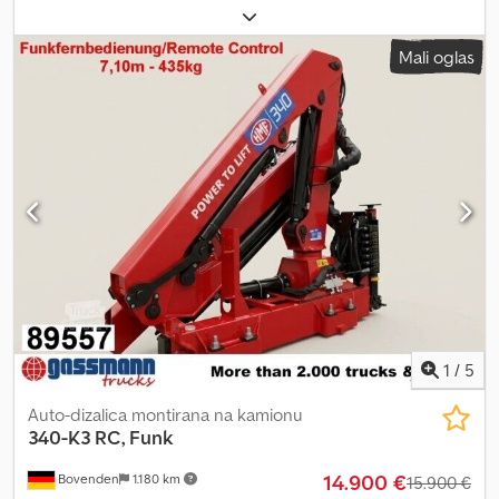
Bovenden, hitno zaustavljanje, upravljanje grabilicom, sklopivo,
mehanička dvotačka potpora, radio daljinsko upravljanje, 3x
Mali oglas
hidraulična izvlačenja Nadgradnja: ARHIVSKA FOTOGRAFIJA, HMF
340-K3 RC, radio daljinski upravljač/remote control. Kompaktna
zglobna dizalica sa velikom nosivošću, radio daljinsko upravljanje, 3
hidraulična izvlačenja, hidraulični dohvat 7,15 m, nosivost 985 kg na
3,2 m izbočenja do 435 kg na 7,15 m izbočenja Dijagram
opterećenja: 3,2m-985kg, 4,5m-695kg, 5,8m-535kg, 7,1m-435kg!
Dwjdpfxszdrldo Aifea OPREMA BEZ GARANCIJE, zadržavamo pravo
na izmene, međuprodaju i moguće greške!
1
/
5
Auto-dizalica montirana na kamionu
340-K3 RC, Funk
14.900 €
Bovenden
1.180 km
15.900 €