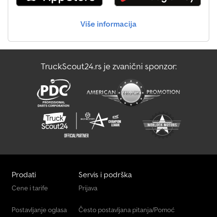
Više informacija
TruckScout24.rs je zvanični sponzor:
Prodati
Servis i podrška
Cene i tarife
Prijava
Postavljanje oglasa
Često postavljana pitanja/Pomoć