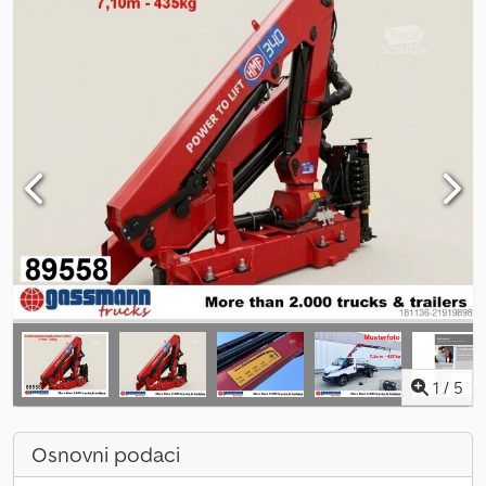
1
/
5
Osnovni podaci