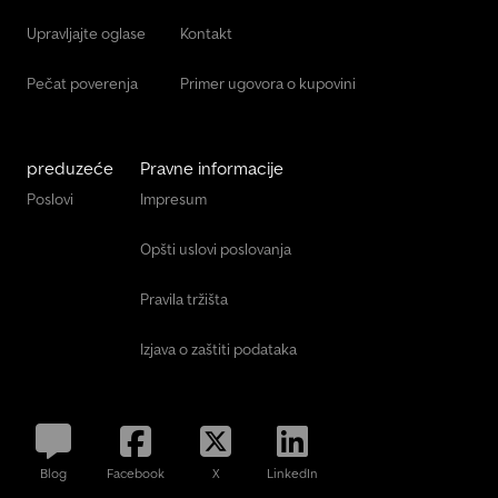
Upravljajte oglase
Kontakt
Pečat poverenja
Primer ugovora o kupovini
preduzeće
Pravne informacije
Poslovi
Impresum
Opšti uslovi poslovanja
Pravila tržišta
Izjava o zaštiti podataka
Blog
Facebook
X
LinkedIn