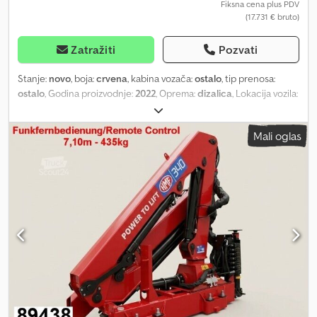
Fiksna cena plus PDV
(17.731 € bruto)
Zatražiti
Pozvati
Stanje:
novo
, boja:
crvena
, kabina vozača:
ostalo
, tip prenosa:
ostalo
, Godina proizvodnje:
2022
, Oprema:
dizalica
, Lokacija vozila:
u dolasku / u tranzitu, hitno zaustavljanje, upravljanje grabilicom,
sklopiv, mehanička dvotačka podupirača, radio daljinsko
Mali oglas
upravljanje, 3x hidraulična izvlačenja Nadogradnja: ARHIVSKA
SLIKA, HMF 340-K3 RC, radio daljinsko upravljanje/Remote Control
Kompaktna zglobna kranska ruka sa velikim kapacitetom dizanja,
radio upravljanje, 3 hidraulična izvlačenja, hidraulični domet 7,15 m,
kapacitet dizanja 985 kg na 3,2 m izbočenja do 435 kg na 7,15 m
izbočenja Dijagram opterećenja: 3,2m-985kg, 4,5m-695kg, 5,8m-
535kg, 7,1m-435kg! Dsdpfsy R Tfzex Aifjwa Lokacija: Trgo-Auto d.o.o.
Matoseva 86 0 Solin Hrvatska / Croatia / Kroatien OPREMA BEZ
GARANCIJE, zadržavamo pravo na promene, prethodnu prodaju i
greške!