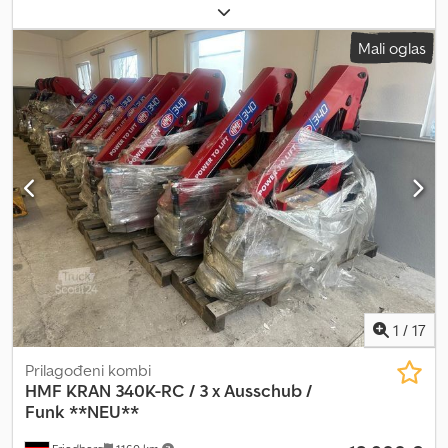
osovine
, Godina proizvodnje:
2023
, Oprema:
dizalica
, * HMF 340K-
RC utovarna dizalica * Godina proizvodnje: 2023 * ??NOVO?? *
Mali oglas
uključujući radio daljinsko upravljanje * 3 x hidraulični produžeci *
5 + 6 hidrauličnih sekcija za upravljanje grabilicom * 2 x hidraulični
stabilizatori * Dokumentacija je kompletna Djdezbpvcjpfx Aifowa *
??dostupno više komada?? * više slika i video zapisa dostupno
putem Whatsapp-a * Podaci su bez garancije i podložni promeni
1
/
17
Prilagođeni kombi
HMF KRAN 340K-RC / 3 x Ausschub /
Funk **NEU**