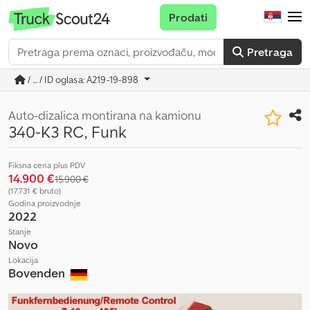
Prodati
Pretraga
/ ... / ID oglasa: A219-19-898
Auto-dizalica montirana na kamionu
340-K3 RC, Funk
Fiksna cena plus PDV
14.900 €
15.900 €
(17.731 € bruto)
Godina proizvodnje
2022
Stanje
Novo
Lokacija
Bovenden