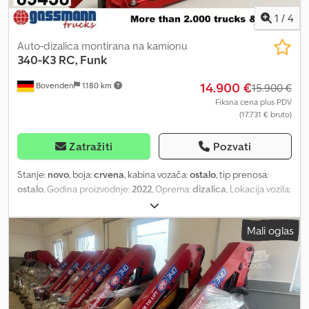
1
/
4
Auto-dizalica montirana na kamionu
340-K3 RC, Funk
14.900 €
Bovenden
1.180 km
15.900 €
Fiksna cena plus PDV
(17.731 € bruto)
Zatražiti
Pozvati
Stanje:
novo
, boja:
crvena
, kabina vozača:
ostalo
, tip prenosa:
ostalo
, Godina proizvodnje:
2022
, Oprema:
dizalica
, Lokacija vozila:
Bovenden, hitno zaustavljanje, upravljanje grabilicom, sklopivo,
mehanička dvotačka potpora, radio daljinsko upravljanje, 3x
Mali oglas
hidraulična izvlačenja Nadgradnja: ARHIVSKA FOTOGRAFIJA, HMF
340-K3 RC, radio daljinski upravljač/remote control. Kompaktna
zglobna dizalica sa velikom nosivošću, radio daljinsko upravljanje, 3
hidraulična izvlačenja, hidraulični dohvat 7,15 m, nosivost 985 kg na
3,2 m izbočenja do 435 kg na 7,15 m izbočenja Dijagram
opterećenja: 3,2m-985kg, 4,5m-695kg, 5,8m-535kg, 7,1m-435kg!