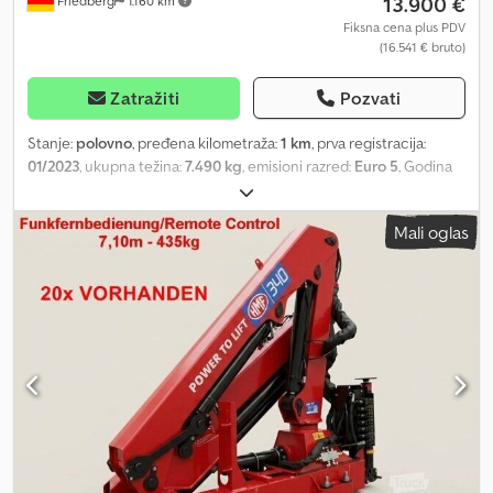
13.900 €
Friedberg
1.160 km
Fiksna cena plus PDV
(16.541 € bruto)
Zatražiti
Pozvati
Stanje:
polovno
, pređena kilometraža:
1 km
, prva registracija:
01/2023
, ukupna težina:
7.490 kg
, emisioni razred:
Euro 5
, Godina
proizvodnje:
2023
, * HMF 340K-RC utovarna kran * Godina
proizvodnje: 2023 * ??NOVO?? * uključujući daljinsko upravljanje
Mali oglas
Dwedpfxezbpwgs Aifoa * 3 x hidraulični produžeci * 5 + 6
hidrauličnih krugova za klešta * 2 x hidraulični oslonci *
Dokumentacija je kompletna * ??dostupno više komada?? * više
slika i video snimaka putem WhatsApp-a * Podaci su bez garancije
i podložni prodaji.