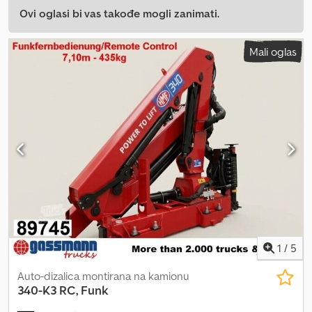
Ovi oglasi bi vas takođe mogli zanimati.
Mali oglas
1
/
5
Auto-dizalica montirana na kamionu
340-K3 RC, Funk