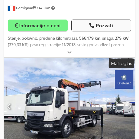
Perpignan
1.473 km
Informacije o ceni
Pozvati
Stanje:
polovno
, pređena kilometraža:
568.179 km
, snaga:
279 kW
(379,33 KS)
, prva registracija:
11/2018
, vrsta goriva:
dizel
, prazna
masa vozila:
13.390 kg
, maksimalna nosivost:
12.610 kg
, ukupna
težina:
26.000 kg
, dimenzija gume:
-
, konfiguracija osovina:
6x2
,
Mali oglas
kočnice:
kočenje motorom
, kabina vozača:
kabina za spavanje
,
tip prenosa:
automatski
, emisioni razred:
Euro 6
, suspencija:
vazduh
, Godina proizvodnje:
2018
, Oprema:
ABS, hidraulični
zadnji podizač, klima uređaj, ugrađeni računar
, ref: VO26-2213
SYLTRAILER DA LI ŽELITE DA GA PRODATE? Kamion sa rashladnom
komorom RENAULT D WIDE 380 DXI – TRI TEMPERATURE –
CARRIER SUPRA 1150 MT – 6x2 – 2018 - OPŠTE INFORMACIJE
Marka / Model: Renault D WIDE 380 DXI Tip: Kamion sa rashladnom
komorom za tri temperature Godina: 2018 Pređena kilometraža:
568.179 km Broj šasije: VF620M168KB00 Konfiguracija: 6x2 Menjač:
Automatski Gorivo: Dizel Snaga: 380 KS Vazdušno ogibljenje -
Kamion sa rashladnom komorom Renault D WIDE 380 DXI, 6x2,