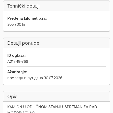
Tehnički detalji
Pređena kilometraža:
305.700 km
Detalji ponude
ID oglasa:
A219-19-768
Ažuriranje:
последњи пут дана 30.07.2026
Opis
KAMION U ODLIČNOM STANJU, SPREMAN ZA RAD.
MOTOR: VOLVO.