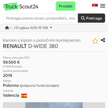
Prodati
Pretraga
/ ... / ID oglasa: A219-19-768
Kamion s kipom s pomičnim kontejnerom
RENAULT
D-WIDE 380
Fiksna cena plus PDV
59.500 €
(71.995 € bruto)
Godina proizvodnje
2019
Stanje
Polovno
(potpuno funkcionalan)
Lokacija
Valencia