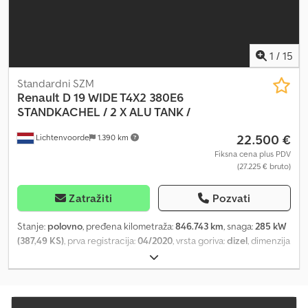
1
/
15
Standardni SZM
Renault
D 19 WIDE T4X2 380E6
STANDKACHEL / 2 X ALU TANK /
22.500 €
Lichtenvoorde
1.390 km
Fiksna cena plus PDV
(27.225 € bruto)
Zatražiti
Pozvati
Stanje:
polovno
, pređena kilometraža:
846.743 km
, snaga:
285 kW
(387,49 KS)
, prva registracija:
04/2020
, vrsta goriva:
dizel
, dimenzija
gume:
385/55/22.5
, konfiguracija osovina:
4x2
, međuosovinsko
rastojanje:
3.900 mm
, gorivo:
dizel
, kapacitet rezervoara za gorivo:
660 l
, boja:
plava
, kabina vozača:
kabina za spavanje
, tip prenosa:
automatski
, broj stepeni prenosa:
12
, emisioni razred:
Euro 6
,