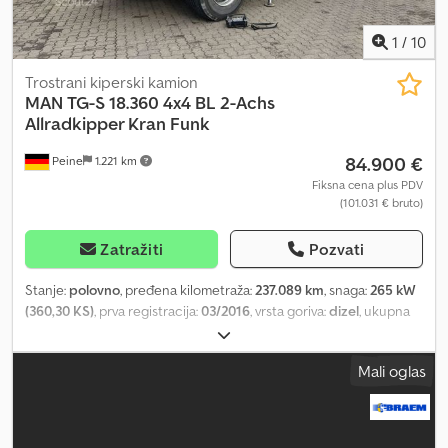
1
/
10
Trostrani kiperski kamion
MAN
TG-S 18.360 4x4 BL 2-Achs
Allradkipper Kran Funk
84.900 €
Peine
1.221 km
Fiksna cena plus PDV
(101.031 € bruto)
Zatražiti
Pozvati
Stanje:
polovno
, pređena kilometraža:
237.089 km
, snaga:
265 kW
(360,30 KS)
, prva registracija:
03/2016
, vrsta goriva:
dizel
, ukupna
težina:
18.000 kg
, konfiguracija osovina:
2 osovine
, sledeća
inspekcija (TÜV):
02/2026
, boja:
crvena
, tip prenosa:
mehanički
,
Mali oglas
emisioni razred:
Euro 6
, zapremina tovarnog prostora:
6 m³
, dužina
tovarnog prostora:
4.200 mm
, širina utovarnog prostora:
2.420
mm
, visina tovarnog prostora:
600 mm
, Oprema:
ABS, dizalica,
navigacioni sistem, pogon na sve točkove
, * Sunčana zaštita