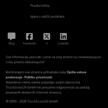
Pravila tržišta
Izjava o zaštiti podataka
Blog
Facebook
X
LinkedIn
Sve informacije, ponude i cene na ovoj stranici su neobavezujuće
i nisu pravno obavezujuće!
Korišćenjem ove stranice prihvatate naše
Opšte uslove
poslovanja
i
Politiku privatnosti
.
Navedene robne marke pripadaju svojim vlasnicima.
TruckScout24 GmbH ne preuzima odgovornost za sadržaj
povezanih eksternih internet stranica.
© 2000 - 2026 TruckScout24 GmbH