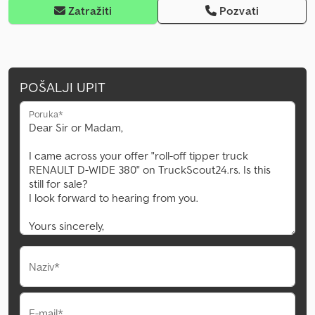
Zatražiti
Pozvati
POŠALJI UPIT
Poruka*
Naziv*
E-mail*