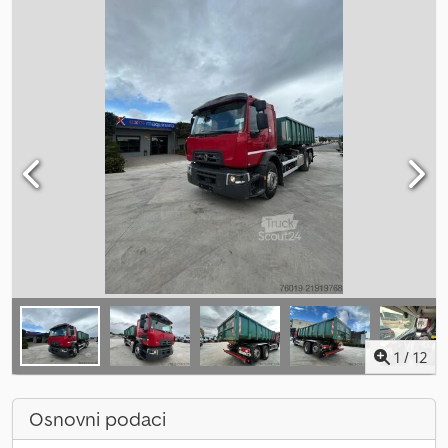
1
/
12
Osnovni podaci