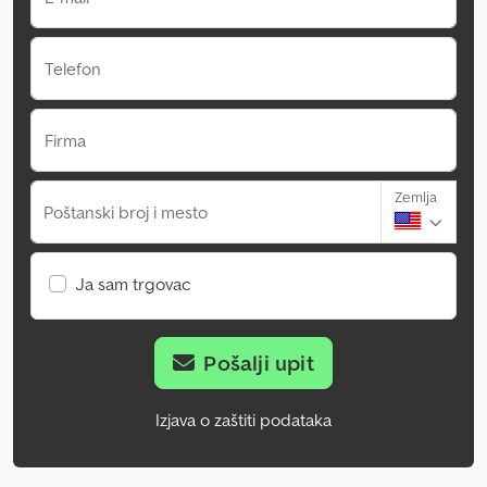
Telefon
Firma
Zemlja
Poštanski broj i mesto
Ja sam trgovac
Pošalji upit
Izjava o zaštiti podataka