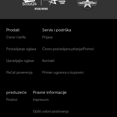
Prodati
Servis i podrška
Cene i tarife
Prijava
Postavljanje oglasa
Često postavljana pitanja/Pomoć
Upravljajte oglase
Kontakt
Pečat poverenja
Primer ugovora o kupovini
preduzeće
Pravne informacije
Poslovi
Impresum
Opšti uslovi poslovanja