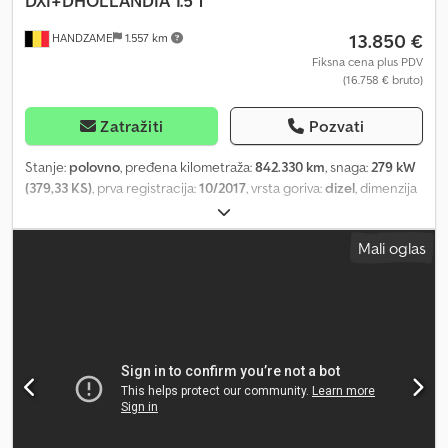
DXI+DHOLLANDIA 1.5 T
13.850 €
HANDZAME
1.557 km
Fiksna cena plus PDV
(16.758 € bruto)
Zatražiti
Pozvati
Stanje:
polovno
, pređena kilometraža:
842.330 km
, snaga:
279 kW
(379,33 KS)
, prva registracija:
10/2017
, vrsta goriva:
dizel
, dimenzija
gume:
315/70R22,5
, konfiguracija osovina:
4x2
, međuosovinsko
rastojanje:
5.400 mm
, gorivo:
dizel
, kočnice:
intarder
, boja:
bela
,
Mali oglas
tip prenosa:
automatski
, emisioni razred:
Euro 6
, suspencija:
vazduh
, Godina proizvodnje:
2017
, Oprema:
električno
podešavanje prozora, hidraulični zadnji podizač, klima uređaj,
spojler
, Dimenzija guma: 315/70R22,5 Vešanje: vazdušno vešanje
Zadnja osovina: dvostruka guma Pogon: točak Prazna masa: 8.670
kg Nosivost: 10.330 kg Dozvoljena ukupna masa: 19.000 kg
Utovarna platforma: D HOLLANDIA, klapna sa mogućnošću
podilaženja = Dodatne opcije i oprema = Crodpfx Ajwfd Naop Ief -
Krovni spojler