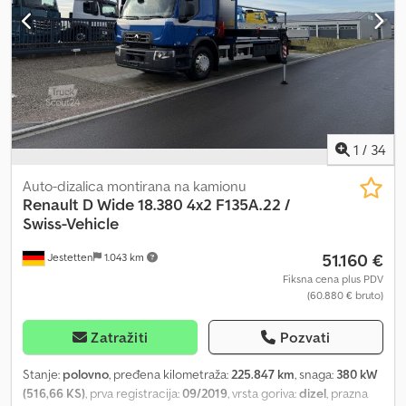
Dhollandia DHSM.20 Visina prolaza 2,65 m Ukupna dozvoljena
14002 EH SA TRI HIDRAULIČNA PRODUŽETKA, VUČNO VOZILO.
masa 26 t ---- Cena: kontaktirajte nas Marka rashladne jedinice:
Credpfx Apey Rm I Nj Ijf
TRI-TEMP CARRIER SUPRA 1150MT ATP oznaka: FRC Datum isteka
ATP sertifikata: Utovarivač Pregrade
1
/
34
Auto-dizalica montirana na kamionu
Renault
D Wide 18.380 4x2 F135A.22 /
Swiss-Vehicle
51.160 €
Jestetten
1.043 km
Fiksna cena plus PDV
(60.880 € bruto)
Zatražiti
Pozvati
Stanje:
polovno
, pređena kilometraža:
225.847 km
, snaga:
380 kW
(516,66 KS)
, prva registracija:
09/2019
, vrsta goriva:
dizel
, prazna