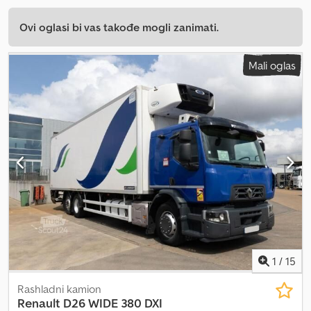
Ovi oglasi bi vas takođe mogli zanimati.
Mali oglas
1
/
15
Rashladni kamion
Renault
D26 WIDE 380 DXI