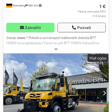
1 €
Nürnberg
961 km
Fiksna cena plus PDV
(1 € bruto)
Zatražiti
Pozvati
Stanje:
novo
, * Prikolica za transport kablovskih doboša BTT
131.80V za iznajmljivanje / Cena na upit BTT 131.80V hidraulično
proširiva, isporuka na gradilište kamionom i obuka na licu mesta.
Zbog širenja obnovljivih izvora energije, kao što su offshore
Mali oglas
vetroparkovi i njihovo povezivanje na mrežu, dolazi do velike
ekspanzije elektroenergetske mreže. Umesto nadzemnih vodova,
visokovoltažni kablovi sa velikim presecima provodnika polažu se u
zemlju. Da bi se omogućilo polaganje što dužih sekcija u jednom
komadu, proizvođači kablova isporučuju kablove na širokim
dobošima, čime postaje nemoguća upotreba standardnih
kablovskih prikolica. Dsdepugqgspfx Af Hokr Transportna prikolica
za kablovske doboše BTT 131.80V je hidraulično proširiva.
Zahvaljujući vazdušnom ogibljenju, prikolica se može spuštati
bočno, kako bi se prilagodila čak i nagnutim dobošima u
zahtevnim terenskim uslovima. Otvorena U-konstrukcija pozadi