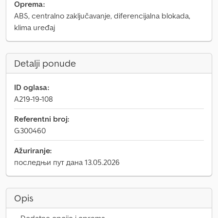
Oprema:
ABS, centralno zaključavanje, diferencijalna blokada,
klima uređaj
Detalji ponude
ID oglasa:
A219-19-108
Referentni broj:
G300460
Ažuriranje:
последњи пут дана 13.05.2026
Opis