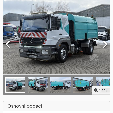
1
/
15
Osnovni podaci