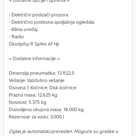
= Dodatne opcije i oprema =
- Električni podizači prozora
- Električno podesiva spoljašnja ogledala
- Klima uređaj
- Radio
Dkodpfsy R Spfex Af Hjr
= Dodatne informacije =
Dimenzija pneumatika: 13 R22,5
Vešanje: Vazdušno vešanje
Osovina 1: Kočnice: Disk kočnice
Prazna masa: 12.625 kg
Nosivost: 5.375 kg
Dozvoljena ukupna masa: 18.000 kg
Rezervoar za vodu: 3.000 l
Oglas je automatski preveden. Moguće su greške u