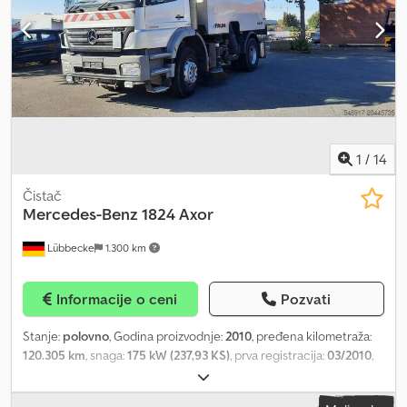
1
/
14
Čistač
Mercedes-Benz
1824 Axor
Lübbecke
1.300 km
Informacije o ceni
Pozvati
Stanje:
polovno
, Godina proizvodnje:
2010
, pređena kilometraža:
120.305 km
, snaga:
175 kW (237,93 KS)
, prva registracija:
03/2010
,
vrsta goriva:
dizel
, boja:
srebrna
, konfiguracija osovina:
4x2
, gorivo:
dizel
, međuosovinsko rastojanje:
3.600 mm
, tip prenosa: