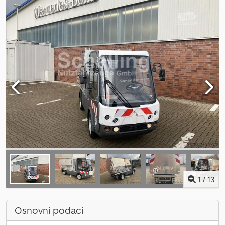
1
/
13
Osnovni podaci