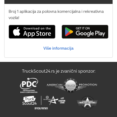
Broj 1 aplikacija za polovna komercijalna i rekreativna
vozila!
Više informacija
TruckScout24.rs je zvanični sponzor: