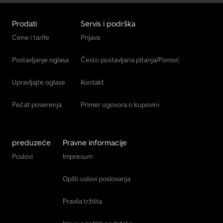
Prodati
Servis i podrška
Cene i tarife
Prijava
Postavljanje oglasa
Često postavljana pitanja/Pomoć
Upravljajte oglase
Kontakt
Pečat poverenja
Primer ugovora o kupovini
preduzeće
Pravne informacije
Poslovi
Impresum
Opšti uslovi poslovanja
Pravila tržišta