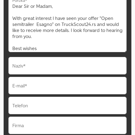
Poruka*
Naziv*
E-mail*
Telefon
Firma