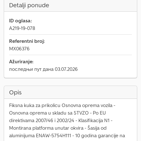
Detalji ponude
ID oglasa:
A219-19-078
Referentni broj:
MX06376
Ažuriranje:
последњи пут дана 03.07.2026
Opis
Fiksna kuka za prikolicu Osnovna oprema vozila -
Osnovna oprema u skladu sa STVZO - Po EU
direktivama 2007/46 i 2002/24 - Klasifikacija N1 -
Montirana platforma unutar okvira - Šasija od
aluminijuma ENAW-5754H111 - 10 godina garancije na