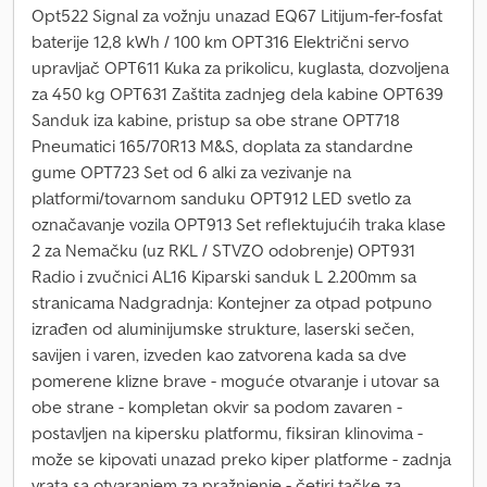
Opt522 Signal za vožnju unazad EQ67 Litijum-fer-fosfat
baterije 12,8 kWh / 100 km OPT316 Električni servo
upravljač OPT611 Kuka za prikolicu, kuglasta, dozvoljena
za 450 kg OPT631 Zaštita zadnjeg dela kabine OPT639
Sanduk iza kabine, pristup sa obe strane OPT718
Pneumatici 165/70R13 M&S, doplata za standardne
gume OPT723 Set od 6 alki za vezivanje na
platformi/tovarnom sanduku OPT912 LED svetlo za
označavanje vozila OPT913 Set reflektujućih traka klase
2 za Nemačku (uz RKL / STVZO odobrenje) OPT931
Radio i zvučnici AL16 Kiparski sanduk L 2.200mm sa
stranicama Nadgradnja: Kontejner za otpad potpuno
izrađen od aluminijumske strukture, laserski sečen,
savijen i varen, izveden kao zatvorena kada sa dve
pomerene klizne brave - moguće otvaranje i utovar sa
obe strane - kompletan okvir sa podom zavaren -
postavljen na kipersku platformu, fiksiran klinovima -
može se kipovati unazad preko kiper platforme - zadnja
vrata sa otvaranjem za pražnjenje - četiri tačke za