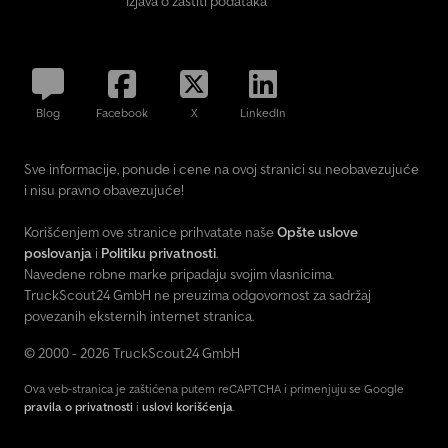
Izjava o zaštiti podataka
Blog
Facebook
X
LinkedIn
Sve informacije, ponude i cene na ovoj stranici su neobavezujuće
i nisu pravno obavezujuće!
Korišćenjem ove stranice prihvatate naše
Opšte uslove
poslovanja
i
Politiku privatnosti
.
Navedene robne marke pripadaju svojim vlasnicima.
TruckScout24 GmbH ne preuzima odgovornost za sadržaj
povezanih eksternih internet stranica.
© 2000 - 2026 TruckScout24 GmbH
Ova veb-stranica je zaštićena putem reCAPTCHA i primenjuju se Google
pravila o privatnosti
i
uslovi korišćenja
.