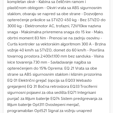
kompletan okvir - Kabina sa čeličnim ramom i
plastičnom oblogom - Okviri vrata sa ABS sigurnosnim
staklom, otvaraju se napred sa obe strane - Dozvoljeno
opterećenje prikolice sa STVZO 450 kg - Bez STVZO do
3000 kg - Elektromotor AC, trofazni, 72V/10kw nazivna
snaga - Maksimalna privremena snaga do 15 kw - Maks.
obrtni moment 83 Nm - Prenosi se na zadnju osovinu -
Curtis kontroler sa vektorskim algoritmom 300 A - Brzina
vožnje 40 km/h sa STVZO, domet do 60 km/h - Površina
tovarnog prostora 2.400x1.100 mm bez sanduka - Visina
ivice tovarenja 730 mm - Savladavanje nagiba sa
opterećenjem do 15% Oprema: EQ 21 Vrata sa obe
strane sa ABS sigurnosnim staklom i kliznim prozorima
EQ 01 Električni grejač (opcija sa EQ03 Webasto
grejanjem) EQ 31 Bočna retrovizora EQ33 Trociferni
sigurnosni pojasevi za oba sedišta EQ71 Integrisani
punjač za litijum baterije EQ74 Sistem predgrevanja za
litijum baterije Opt311 Dvostepeni menjač,
programabilan Opt521 Signal za vožnju unapred