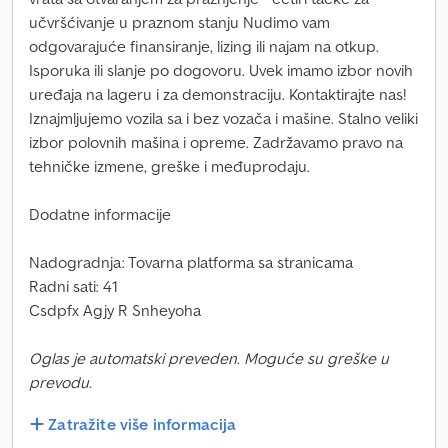
učvršćivanje u praznom stanju Nudimo vam
odgovarajuće finansiranje, lizing ili najam na otkup.
Isporuka ili slanje po dogovoru. Uvek imamo izbor novih
uređaja na lageru i za demonstraciju. Kontaktirajte nas!
Iznajmljujemo vozila sa i bez vozača i mašine. Stalno veliki
izbor polovnih mašina i opreme. Zadržavamo pravo na
tehničke izmene, greške i međuprodaju.
Dodatne informacije
Nadogradnja: Tovarna platforma sa stranicama
Radni sati: 41
Csdpfx Agjy R Snheyoha
Oglas je automatski preveden. Moguće su greške u
prevodu.
Zatražite više informacija