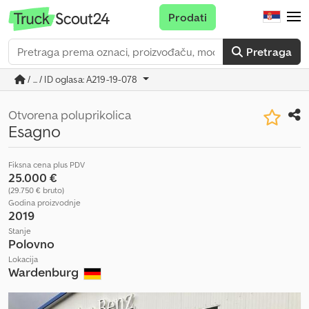
Prodati
Pretraga
/ ... / ID oglasa: A219-19-078
Otvorena poluprikolica
Esagno
Fiksna cena plus PDV
25.000 €
(29.750 € bruto)
Godina proizvodnje
2019
Stanje
Polovno
Lokacija
Wardenburg