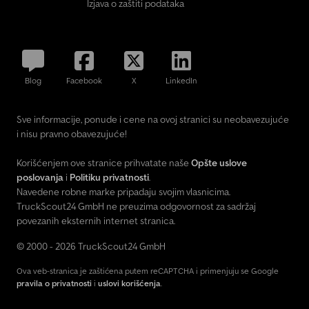
Izjava o zaštiti podataka
Blog
Facebook
X
LinkedIn
Sve informacije, ponude i cene na ovoj stranici su neobavezujuće
i nisu pravno obavezujuće!
Korišćenjem ove stranice prihvatate naše
Opšte uslove
poslovanja
i
Politiku privatnosti
.
Navedene robne marke pripadaju svojim vlasnicima.
TruckScout24 GmbH ne preuzima odgovornost za sadržaj
povezanih eksternih internet stranica.
© 2000 - 2026 TruckScout24 GmbH
Ova veb-stranica je zaštićena putem reCAPTCHA i primenjuju se Google
pravila o privatnosti
i
uslovi korišćenja
.