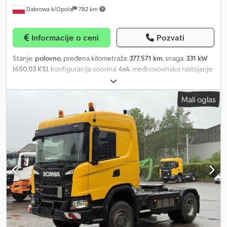
Dabrowa k/Opola
782 km
Informacije o ceni
Pozvati
Stanje:
polovno
, pređena kilometraža:
377.571 km
, snaga:
331 kW
(450,03 KS)
, konfiguracija osovina:
4x4
, međuosovinsko rastojanje:
3.900 mm
, boja:
žuta
, tip prenosa:
automatski
, emisioni razred:
Euro 6
, ukupna dužina:
5.900 mm
, ukupna širina:
2.550 mm
,
Mali oglas
ukupna visina:
3.700 mm
, Godina proizvodnje:
2021
, Oprema:
ABS,
centralno zaključavanje, diferencijalna blokada, električno
podesivo ogledalo, električno podešavanje prozora, klima
uređaj, tempomat
, = Dodatne opcije i oprema = - Grejanje - Klima
uređaj - Radio Dcodpfx Adsy R Sfgsyok - Klizni ili panoramski krov -
Sunčana vizir/zaštitna klapna = Dodatne informacije = Prazna
masa: 8.750 kg Nosivost: 9.250 kg Dozvoljena ukupna masa: 18.000
kg