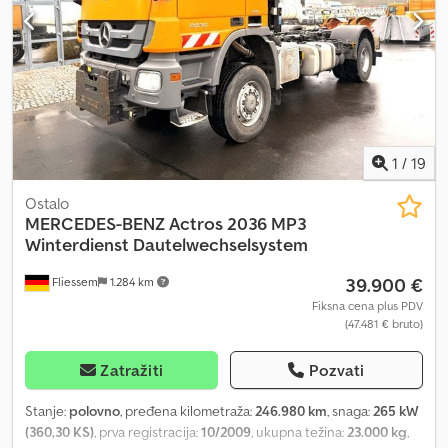
Dodatne informacije = Vešanje: Lisnato vešanje Dodpfx Aozcz
Dujdyock Osovina 1: Dimenzije guma: 385/65 R22.5; Kočnice: Bubanj
kočnice Osovina 2: Dimenzije guma: 315/80 R22.5 Prazna težina:
8.496 kg Nosivost: 9.504 kg Dozvoljena ukupna masa: 18.000 kg
1
/
19
Ostalo
MERCEDES-BENZ
Actros 2036 MP3
Winterdienst Dautelwechselsystem
39.900 €
Fliessem
1.284 km
Fiksna cena plus PDV
(47.481 € bruto)
Zatražiti
Pozvati
Stanje:
polovno
, pređena kilometraža:
246.980 km
, snaga:
265 kW
(360,30 KS)
, prva registracija:
10/2009
, ukupna težina:
23.000 kg
,