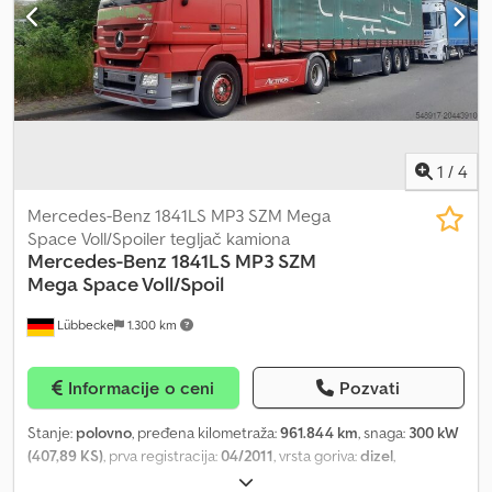
za sunce = Dodatne informacije = Vešanje: vazdušno vešanje
Osovina 1: Dimenzije pneumatika: 385/65 R22.5; Kočnice: disk
kočnice Osovina 2: Dimenzije pneumatika: 315/80 R 22.5 Dcsdpezf
U Spofx Adysk Prazna masa: 8.750 kg Nosivost: 9.250 kg Dozvoljena
ukupna masa: 18.000 kg
1
/
4
Mercedes-Benz 1841LS MP3 SZM Mega
Space Voll/Spoiler tegljač kamiona
Mercedes-Benz
1841LS MP3 SZM
Mega Space Voll/Spoil
Lübbecke
1.300 km
Informacije o ceni
Pozvati
Stanje:
polovno
, pređena kilometraža:
961.844 km
, snaga:
300 kW
(407,89 KS)
, prva registracija:
04/2011
, vrsta goriva:
dizel
,
konfiguracija osovina:
4x2
, gorivo:
dizel
, boja:
crvena
, kabina