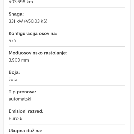
403.698 km
Snaga:
331 kW (450,03 KS)
Konfiguracija osovina:
4x4
Međuosovinsko rastojanje:
3.900 mm
Boja:
žuta
Tip prenosa:
automatski
Emisioni razred:
Euro 6
Ukupna dužina: