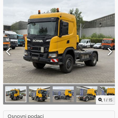
1
/
15
Osnovni podaci