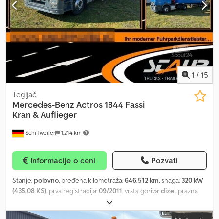
pribor = - Grejanje - Klima-uređaj - Radio Dcjdpezqz H Rsfx Adysk -
Klizni ili panoramski krov - Zaštita od sunca = Dodatne informacije
= Suspenzija: Vazdušna suspenzija Osovina 1: Dimenzija guma:
385/65 R22.5 Osovina 2: Dimenzija guma: 315/80 R22.5 Sopstvena
težina: 8.750 kg Nosivost: 9.250 kg Maksimalna dozvoljena masa:
18.000 kg Visina pete spojnice: 1.420 mm Broj ležajeva: 1
1
/
15
Tegljač
Mercedes-Benz
Actros 1844 Fassi
Kran & Auflieger
Schiffweiler
1.214 km
Informacije o ceni
Pozvati
Stanje:
polovno
, pređena kilometraža:
646.512 km
, snaga:
320 kW
(435,08 KS)
, prva registracija:
09/2011
, vrsta goriva:
dizel
, prazna
masa vozila:
9.940 kg
, maksimalna nosivost:
8.060 kg
, ukupna
težina:
18.000 kg
, dimenzija gume:
315/80R22,5
, konfiguracija