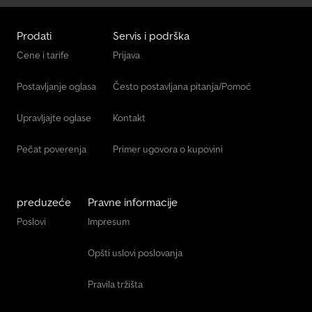
Prodati
Servis i podrška
Cene i tarife
Prijava
Postavljanje oglasa
Često postavljana pitanja/Pomoć
Upravljajte oglase
Kontakt
Pečat poverenja
Primer ugovora o kupovini
preduzeće
Pravne informacije
Poslovi
Impresum
Opšti uslovi poslovanja
Pravila tržišta