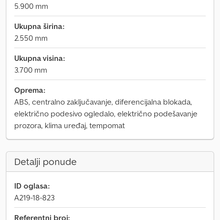
5.900 mm
Ukupna širina:
2.550 mm
Ukupna visina:
3.700 mm
Oprema:
ABS, centralno zaključavanje, diferencijalna blokada,
električno podesivo ogledalo, električno podešavanje
prozora, klima uređaj, tempomat
Detalji ponude
ID oglasa:
A219-18-823
Referentni broj: