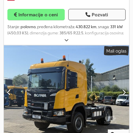
i dokaz o registraciji u zemlji odredišta (potvrda o isporuci), *
Prodaja isključivo pravnim licima, transport do luke moguć, * Ova
Informacije o ceni
Pozvati
ponuda je neobavezujuća i podložna promenama. * Zadržavamo
pravo na greške i međuprodaju. Ne odgovaramo za greške u
Stanje:
polovno
, pređena kilometraža:
430.822 km
, snaga:
331 kW
unosu. * Pregledi isključivo po dogovoru, * WhatsApp
(450,03 KS)
, dimenzija gume:
385/65 R22.5
, konfiguracija osovina:
4x4
, međuosovinsko rastojanje:
3.900 mm
, boja:
žuta
, tip prenosa:
automatski
, emisioni razred:
Euro 6
, suspencija:
vazduh
, ukupna
Mali oglas
dužina:
5.900 mm
, ukupna širina:
2.550 mm
, ukupna visina:
3.700
mm
, Godina proizvodnje:
2020
, Oprema:
ABS, centralno
zaključavanje, diferencijalna blokada, električno podesivo
ogledalo, električno podešavanje prozora, klima uređaj,
tempomat
, = Dodatne opcije i oprema = - Grejanje - Klima uređaj
- Radio - Klizni ili panoramski krov - Suncobran = Dodatne
informacije = Vešanje: Vazdušno vešanje Osovina 1: Dimenzija
pneumatika: 385/65 R22.5 Osovina 2: Dimenzija pneumatika: 315/80
R 22.5 Prazna masa: 8.750 kg Nosivost: 9.250 kg Dcjdpfxsy Tvmgs
Adyok Dozvoljena ukupna masa: 18.000 kg