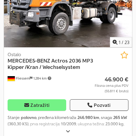
18.000 kg
1
/
23
Ostalo
MERCEDES-BENZ
Actros 2036 MP3
Kipper /Kran / Wechselsystem
46.900 €
Fliessem
1.284 km
Fiksna cena plus PDV
(55.811 € bruto)
Zatražiti
Pozvati
Stanje:
polovno
, pređena kilometraža:
246.980 km
, snaga:
265 kW
(360,30 KS)
, prva registracija:
10/2009
, ukupna težina:
23.000 kg
,
vrsta goriva:
dizel
, boja:
narandžasta
, konfiguracija osovina:
2