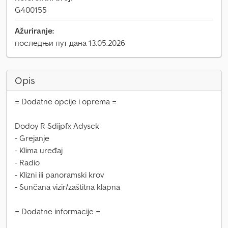
G400155
Ažuriranje:
последњи пут дана 13.05.2026
Opis
= Dodatne opcije i oprema =
Dodoy R Sdijpfx Adysck
- Grejanje
- Klima uređaj
- Radio
- Klizni ili panoramski krov
- Sunčana vizir/zaštitna klapna
= Dodatne informacije =