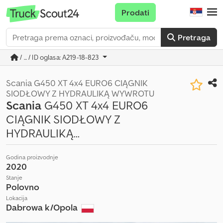
Prodati
Pretraga
/ ... / ID oglasa: A219-18-823
Scania G450 XT 4x4 EURO6 CIĄGNIK
SIODŁOWY Z HYDRAULIKĄ WYWROTU
Scania
G450 XT 4x4 EURO6
CIĄGNIK SIODŁOWY Z
HYDRAULIKĄ...
Godina proizvodnje
2020
Stanje
Polovno
Lokacija
Dabrowa k/Opola