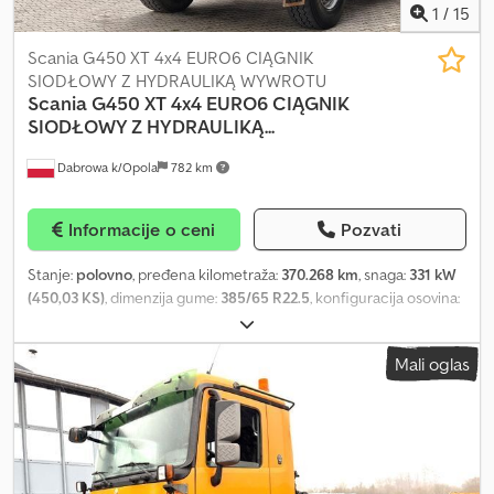
1
/
15
Scania G450 XT 4x4 EURO6 CIĄGNIK
SIODŁOWY Z HYDRAULIKĄ WYWROTU
Scania
G450 XT 4x4 EURO6 CIĄGNIK
SIODŁOWY Z HYDRAULIKĄ...
Dabrowa k/Opola
782 km
Informacije o ceni
Pozvati
Stanje:
polovno
, pređena kilometraža:
370.268 km
, snaga:
331 kW
(450,03 KS)
, dimenzija gume:
385/65 R22.5
, konfiguracija osovina:
4x4
, međuosovinsko rastojanje:
3.550 mm
, kapacitet rezervoara za
gorivo:
400 l
, boja:
žuta
, tip prenosa:
automatski
, emisioni razred:
Mali oglas
Euro 6
, suspencija:
čelik
, ukupna dužina:
6.290 mm
, ukupna širina:
2.550 mm
, ukupna visina:
3.330 mm
, Godina proizvodnje:
2021
,
Oprema:
ABS, centralno zaključavanje, diferencijalna blokada,
električno podesivo ogledalo, električno podešavanje prozora,
klima uređaj, maglenke
, = Dodatne opcije i oprema = - Grejanje -
Klima uređaj - Radio - Klizni ili panoramski krov - Duple gume =