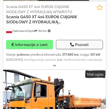
Scania G450 XT 4x4 EURO6 CIĄGNIK
SIODŁOWY Z HYDRAULIKĄ WYWROTU
Scania
G450 XT 4x4 EURO6 CIĄGNIK
SIODŁOWY Z HYDRAULIKĄ...
Dabrowa k/Opola
782 km
Informacije o ceni
Pozvati
Stanje:
polovno
, pređena kilometraža:
377.685 km
, snaga:
331 kW
(450,03 KS)
, konfiguracija osovina:
4x4
, međuosovinsko rastojanje:
3.900 mm
, boja:
žuta
, tip prenosa:
automatski
, emisioni razred:
Euro 6
, ukupna dužina:
5.900 mm
, ukupna širina:
2.550 mm
,
Mali oglas
ukupna visina:
3.700 mm
, Godina proizvodnje:
2021
, Oprema:
ABS,
centralno zaključavanje, diferencijalna blokada, električno
podesivo ogledalo, električno podešavanje prozora, klima
uređaj, tempomat
, = Dodatne opcije i oprema = Dcedpfozma
Sqjx Adyek - Grejanje - Klima uređaj - Radio - Klizni ili panoramski
krov - Sunčana vizir/zaštitna klapna = Dodatne informacije =
Prazna masa: 8.750 kg Nosivost: 9.250 kg Dozvoljena ukupna masa: