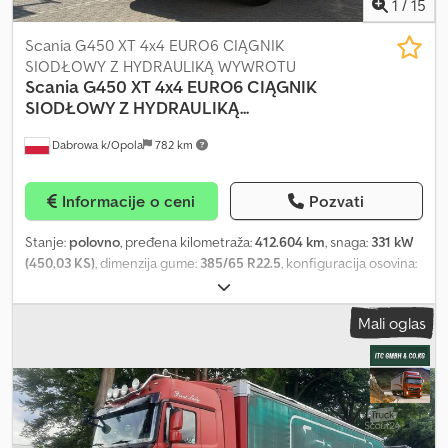
1
/
15
Scania G450 XT 4x4 EURO6 CIĄGNIK
SIODŁOWY Z HYDRAULIKĄ WYWROTU
Scania
G450 XT 4x4 EURO6 CIĄGNIK
SIODŁOWY Z HYDRAULIKĄ...
Dabrowa k/Opola
782 km
Informacije o ceni
Pozvati
Stanje:
polovno
, pređena kilometraža:
412.604 km
, snaga:
331 kW
(450,03 KS)
, dimenzija gume:
385/65 R22.5
, konfiguracija osovina:
4x4
, međuosovinsko rastojanje:
3.900 mm
, boja:
žuta
, tip prenosa:
automatski
, emisioni razred:
Euro 6
, suspencija:
vazduh
, ukupna
Mali oglas
dužina:
5.900 mm
, ukupna širina:
2.550 mm
, ukupna visina:
3.700
mm
, Godina proizvodnje:
2020
, Oprema:
ABS, centralno
zaključavanje, diferencijalna blokada, električno podesivo
ogledalo, električno podešavanje prozora, klima uređaj,
kontrola proklizavanja, tempomat
, = Dodatne opcije i oprema = -
Grejanje - Klima uređaj - Radio - Klizni ili panoramski krov - Senzor