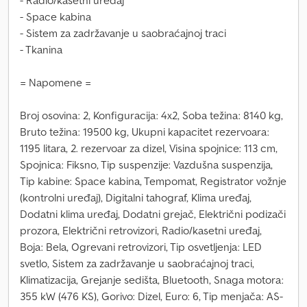
- Radio/kasetni uređaj
- Space kabina
- Sistem za zadržavanje u saobraćajnoj traci
- Tkanina
= Napomene =
Broj osovina: 2, Konfiguracija: 4x2, Soba težina: 8140 kg,
Bruto težina: 19500 kg, Ukupni kapacitet rezervoara:
1195 litara, 2. rezervoar za dizel, Visina spojnice: 113 cm,
Spojnica: Fiksno, Tip suspenzije: Vazdušna suspenzija,
Tip kabine: Space kabina, Tempomat, Registrator vožnje
(kontrolni uređaj), Digitalni tahograf, Klima uređaj,
Dodatni klima uređaj, Dodatni grejač, Električni podizači
prozora, Električni retrovizori, Radio/kasetni uređaj,
Boja: Bela, Ogrevani retrovizori, Tip osvetljenja: LED
svetlo, Sistem za zadržavanje u saobraćajnoj traci,
Klimatizacija, Grejanje sedišta, Bluetooth, Snaga motora:
355 kW (476 KS), Gorivo: Dizel, Euro: 6, Tip menjača: AS-