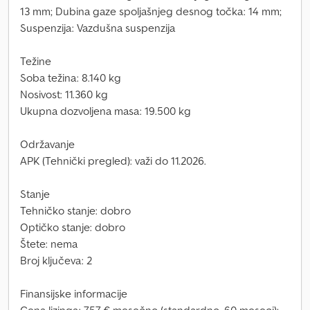
13 mm; Dubina gaze spoljašnjeg desnog točka: 14 mm;
Suspenzija: Vazdušna suspenzija
Težine
Soba težina: 8.140 kg
Nosivost: 11.360 kg
Ukupna dozvoljena masa: 19.500 kg
Održavanje
APK (Tehnički pregled): važi do 11.2026.
Stanje
Tehničko stanje: dobro
Optičko stanje: dobro
Štete: nema
Broj ključeva: 2
Finansijske informacije