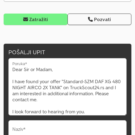
Zatražiti
Pozvati
POŠALJI UPIT
Poruka*
Naziv*