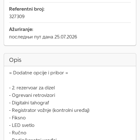
Referentni broj:
327309
Ažuriranje:
последњи пут дана 25.07.2026
Opis
= Dodatne opcije i pribor =
- 2. rezervoar za dizel
- Ogrevani retrovizori
- Digitalni tahograf
- Registrator vožnje (kontrolni uređaj)
- Fiksno
- LED svetlo
- Ručno