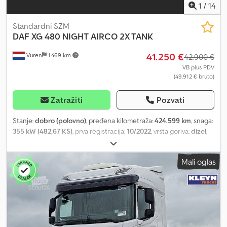
1
/
14
Standardni SZM
DAF
XG 480 NIGHT AIRCO 2X TANK
41.250 €
Vuren
1.469 km
42.900 €
VB plus PDV
(49.912 € bruto)
Zatražiti
Pozvati
Stanje:
dobro (polovno)
, pređena kilometraža:
424.599 km
, snaga:
355 kW (482,67 KS)
, prva registracija:
10/2022
, vrsta goriva:
dizel
,
dimenzija gume:
315/70R22,5
, konfiguracija osovina:
4x2
,
međuosovinsko rastojanje:
4.000 mm
, gorivo:
dizel
, boja:
bela
,
Mali oglas
kabina vozača:
kabina za spavanje
, tip prenosa:
automatski
, broj
stepeni prenosa:
12
, emisioni razred:
Euro 6
, suspencija:
čelik-zrak
,
ukupna dužina:
6.550 mm
, ukupna širina:
2.550 mm
, ukupna visina:
3.990 mm
, Godina proizvodnje:
2022
, Oprema:
ABS, Bluetooth,
centralno zaključavanje, električno podesivo ogledalo,
električno podešavanje prozora, grejač sedišta, grejač za
parkiranje, klima uređaj, kontrola proklizavanja, parking klima