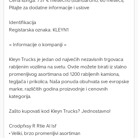
Cena lizinga: 757 € mesečno (standardno, 60 meseci);
Pitajte za dodatne informacije i uslove
Identifikacija
Registarska oznaka: KLEYN1
= Informacije o kompaniji =
Kleyn Trucks je jedan od najvećih nezavisnih trgovaca
rabljenim vozilima na svetu. Ovde možete birati iz stalno
promenljivog asortimana od 1200 rabljenih kamiona,
tegljača i prikolica. Naša ponuda obuhvata sve evropske
marke, različitih godina proizvodnje i cenovnih
kategorija.
Zašto kupovati kod Kleyn Trucks? Jednostavno!
Crodpfxsy R Rtie Al Isf
• Veliki, brzo promenljivi asortiman