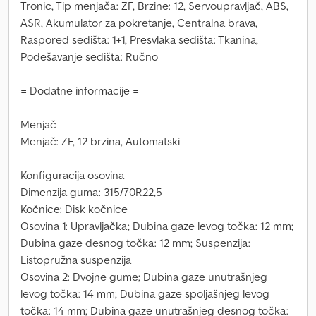
Tronic, Tip menjača: ZF, Brzine: 12, Servoupravljač, ABS,
ASR, Akumulator za pokretanje, Centralna brava,
Raspored sedišta: 1+1, Presvlaka sedišta: Tkanina,
Podešavanje sedišta: Ručno
= Dodatne informacije =
Menjač
Menjač: ZF, 12 brzina, Automatski
Konfiguracija osovina
Dimenzija guma: 315/70R22,5
Kočnice: Disk kočnice
Osovina 1: Upravljačka; Dubina gaze levog točka: 12 mm;
Dubina gaze desnog točka: 12 mm; Suspenzija:
Listopružna suspenzija
Osovina 2: Dvojne gume; Dubina gaze unutrašnjeg
levog točka: 14 mm; Dubina gaze spoljašnjeg levog
točka: 14 mm; Dubina gaze unutrašnjeg desnog točka: