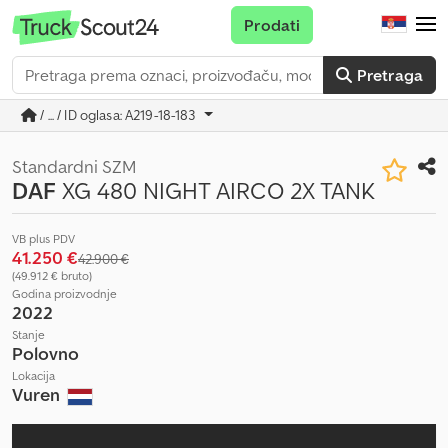
Prodati
Pretraga
/ ... / ID oglasa: A219-18-183
Standardni SZM
DAF
XG 480 NIGHT AIRCO 2X TANK
VB plus PDV
41.250 €
42.900 €
(49.912 € bruto)
Godina proizvodnje
2022
Stanje
Polovno
Lokacija
Vuren