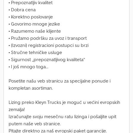
• Prepoznatljiv kvalitet
• Dobra cena
• Korektno poslovanje
• Govorimo mnoge jezike
• Razumemo naše klijente
• Pružamo podršku za uvoz i transport
• (Izvozni) registracioni postupci su brzi
• Stručne tehničke usluge
• Sigurnost „prepoznatljivog kvaliteta“
• I još mnogo toga...
Posetite našu veb stranicu za specijalne ponude i
kompletan asortiman.
Lizing preko Kleyn Trucks je moguć u većini evropskih
zemalja!
Izračunajte svoju mesečnu ratu lizinga i pošaljite upit
putem naše veb stranice.
Pitajte direktno za naš evropski paket garancije.