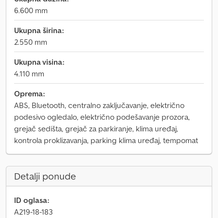
6.600 mm
Ukupna širina:
2.550 mm
Ukupna visina:
4.110 mm
Oprema:
ABS, Bluetooth, centralno zaključavanje, električno
podesivo ogledalo, električno podešavanje prozora,
grejač sedišta, grejač za parkiranje, klima uređaj,
kontrola proklizavanja, parking klima uređaj, tempomat
Detalji ponude
ID oglasa:
A219-18-183