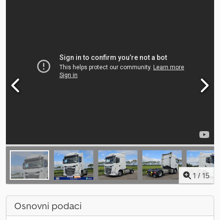
1
/
15
Osnovni podaci