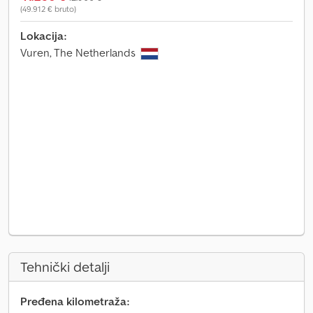
(49.912 € bruto)
Lokacija:
Vuren, The Netherlands
Tehnički detalji
Pređena kilometraža: