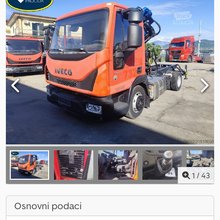
1
/
43
Osnovni podaci