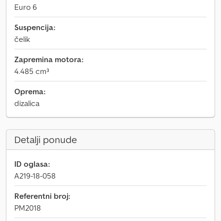
Euro 6
Suspencija:
čelik
Zapremina motora:
4.485 cm³
Oprema:
dizalica
Detalji ponude
ID oglasa:
A219-18-058
Referentni broj:
PM2018