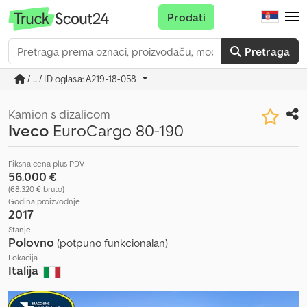
Prodati
Pretraga
/ ... / ID oglasa: A219-18-058
Kamion s dizalicom
Iveco
EuroCargo 80-190
Fiksna cena plus PDV
56.000 €
(68.320 € bruto)
Godina proizvodnje
2017
Stanje
Polovno
(potpuno funkcionalan)
Lokacija
Italija