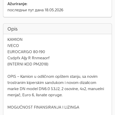
Ažuriranje:
последњи пут дана 18.05.2026
Opis
KAMION
IVECO
EUROCARGO 80-190
Csdpfx Aljy R Rnmeaorf
(INTERNI KOD PM2018)
OPIS – Kamion u odličnom opštem stanju, sa novim
trostranim kiperskim sandukom i novom dizalicom
marke DN model DN6.0 S3J2, 2 osovine, 4x2, manuelni
menjač, Euro 6, lisnate opruge.
MOGUĆNOST FINANSIRANJA I LIZINGA