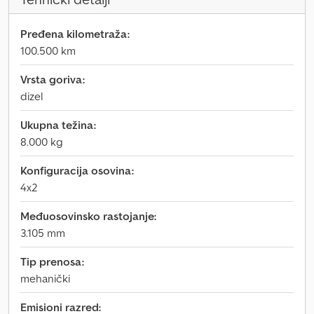
Pređena kilometraža:
100.500 km
Vrsta goriva:
dizel
Ukupna težina:
8.000 kg
Konfiguracija osovina:
4x2
Međuosovinsko rastojanje:
3.105 mm
Tip prenosa:
mehanički
Emisioni razred: