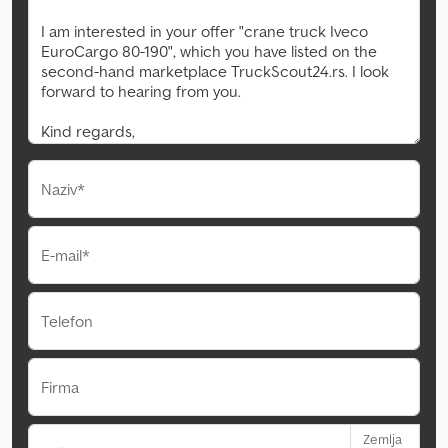
Naziv*
E-mail*
Telefon
Firma
Zemlja