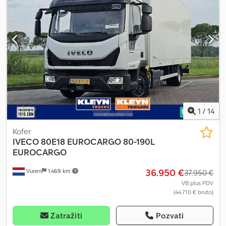
1
/
14
Kofer
IVECO
80E18 EUROCARGO 80-190L
EUROCARGO
36.950 €
Vuren
1.469 km
37.950 €
VB plus PDV
(44.710 € bruto)
Zatražiti
Pozvati