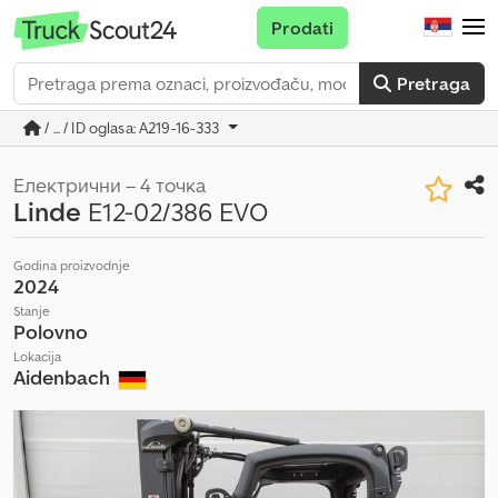
Prodati
Pretraga
/ ... / ID oglasa: A219-16-333
Електрични – 4 точка
Linde
E12-02/386 EVO
Godina proizvodnje
2024
Stanje
Polovno
Lokacija
Aidenbach