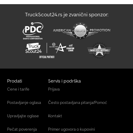
положаја јарбола - Граничник за хабање виљушки - Дупле
педале - Централна и појединачна ручица управљања - Укљ.
TruckScout24.rs je zvanični sponzor:
контролер батерије WI-IQ4 са заштитом од рада на суво -
Заштита од прскања напред - Активна вентилација при
пуњењу - Максимални сноп каблова - Секвенцијално
праћење појаса 2км/ч - Централна ручица од дрвета - LSP 0.5
Prodati
Servis i podrška
Cene i tarife
Prijava
Postavljanje oglasa
Često postavljana pitanja/Pomoć
Upravljajte oglase
Kontakt
Pečat poverenja
Primer ugovora o kupovini