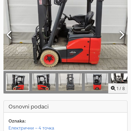
1
/
8
Osnovni podaci
Oznaka:
Електрични – 4 точка