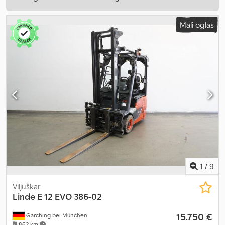
Mali oglas
1
/
9
Viljuškar
Linde
E 12 EVO 386-02
15.750 €
Garching bei München
862 km