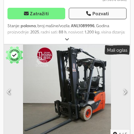
na FSD pozadi sa ekranom u boji u kabini - 12V utičnica u kabini -
USB utičnica u kabini - Prenos podataka putem WIFI-a - Nadzor
sigurnosnog pojasa - Prenos podataka putem WIFI-a - LSP 0.5
Zatražiti
Pozvati
Crsdpfxsznn Rke Abfef Ref: ANL1074426
Stanje:
polovno
, broj mašine/vozila:
ANL1089996
, Godina
proizvodnje:
2025
, radni sati:
88 h
, nosivost:
1.200 kg
, visina dizanja:
3.850 mm
, slobodno podizanje:
150 mm
, tačka opterećenja:
500
mm
, tip jarma:
simpleks
, kapacitet baterije:
625 Ah
, napon baterije:
Mali oglas
24 V
, širina nosivog rama viljuškara:
980 mm
, dužina viljuške:
1.200
mm
, dimenzija prednje gume:
18x7-8
, dimenzija zadnje gume:
15x4-1/2-8
, prazna masa vozila:
2.899 kg
, ukupna visina:
2.550 mm
,
ukupna dužina:
1.701 mm
, ukupna širina:
1.090 mm
, gorivo:
električna energija
, - Aquamatic na bateriji - Vozilni priključak
MRC 160A - 90° vrata za bateriju radi zamene - Pretvarač napona -
Vozilo: jednostavna dodatna hidraulika - Jarbol: jednostavna
dodatna hidraulika - Integrisani bočni pomak - Zaštitna rešetka za
teret: 1220 mm iznad poda - Čelični ram + prednje i krovno staklo -
2 x LED radna svetla napred - 1 x LED rikverc svetlo pozadi -
Panoramsko ogledalo - Volan sa podešavanjem visine - Kontrola
pristupa: prekidač sa ključem - Standardno vozačko sedište (eko
koža) - Ograničivač habanja viljuške - Dupli pedali - Centralna i
ukrštena komanda ručicama - Maksimalni komplet kablova