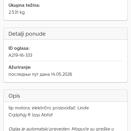
Ukupna težina:
2.531 kg
Detalji ponude
ID oglasa:
A219-16-333
Ažuriranje:
последњи пут дана 14.05.2026
Opis
tip motora: električni, proizvođač: Linde
Crjdpfxjy R Izqs Abfof
Oglas je automatski preveden. Moguće su greške u