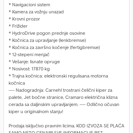
* Navigacioni sistem
* Kamera za vožnju unazad
* Krovni prozor
* Frižider
* HydroDrive pogon prednje osovine
* Kočnica za upravljanje (lenkbremse)
* Kočnica za završno kočenje (fertigbremse)
* 12-stepeni menjač
* Vešanje: lisnate opruge
* Nosivost: 17870 kg
* Trajna kočnica: elektronski regulisana motorna
kočnica
---- Nadogradnja: Carnehl trostrani čelični kiper za
palete, Jet bočne stranice, Cramaro električna klizna
cerada sa daljinskim upravljanjem. ---- Odlično očuvan
kiper u originalnom stanju!
Prodaja isključivo pravnim licima. KOD IZVOZA SE PLAĆA
SAMO NETO CENA!!!!! SVE INFORMACIJE BEZ