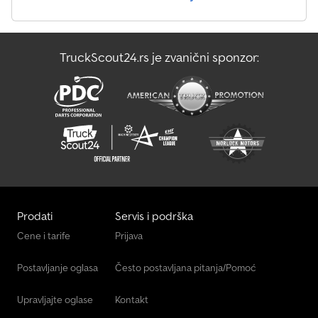
TruckScout24.rs je zvanični sponzor:
Prodati
Servis i podrška
Cene i tarife
Prijava
Postavljanje oglasa
Često postavljana pitanja/Pomoć
Upravljajte oglase
Kontakt