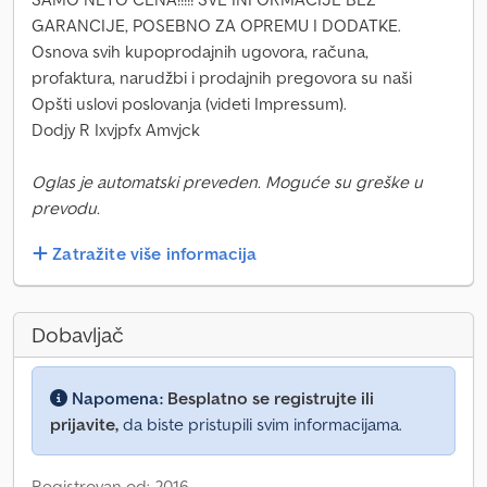
GARANCIJE, POSEBNO ZA OPREMU I DODATKE.
Osnova svih kupoprodajnih ugovora, računa,
profaktura, narudžbi i prodajnih pregovora su naši
Opšti uslovi poslovanja (videti Impressum).
Dodjy R Ixvjpfx Amvjck
Oglas je automatski preveden. Moguće su greške u
prevodu.
Zatražite više informacija
Dobavljač
Napomena:
Besplatno se registrujte ili
prijavite,
da biste pristupili svim informacijama.
Registrovan od: 2016