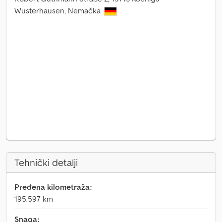
Wusterhausen, Nemačka
Tehnički detalji
Pređena kilometraža:
195.597 km
Snaga: