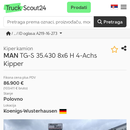
Prodati
Pretraga
/ ... / ID oglasa: A219-16-273
Kiper kamion
MAN
TG-S 35.430 8x6 H 4-Achs
Kipper
Fiksna cena plus PDV
86.900 €
(103.411 € bruto)
Stanje
Polovno
Lokacija
Koenigs-Wusterhausen