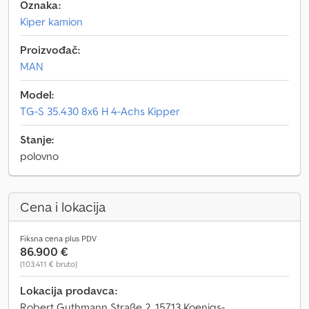
Oznaka:
Kiper kamion
Proizvođač:
MAN
Model:
TG-S 35.430 8x6 H 4-Achs Kipper
Stanje:
polovno
Cena i lokacija
Fiksna cena plus PDV
86.900 €
(103.411 € bruto)
Lokacija prodavca:
Robert Guthmann Straße 2, 15713 Koenigs-