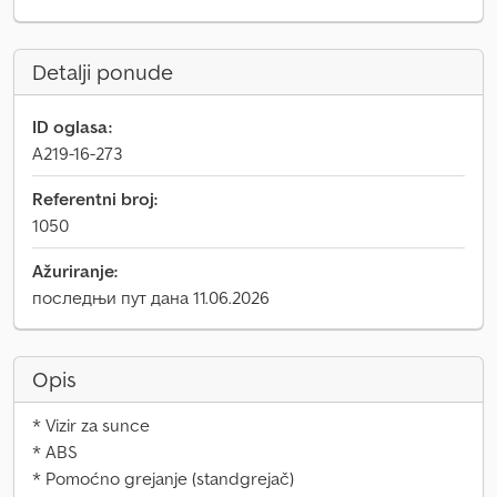
Detalji ponude
ID oglasa:
A219-16-273
Referentni broj:
1050
Ažuriranje:
последњи пут дана 11.06.2026
Opis
* Vizir za sunce
* ABS
* Pomoćno grejanje (standgrejač)