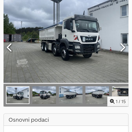
1
/
15
Osnovni podaci