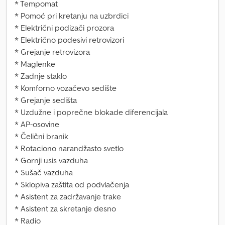
* Tempomat
* Pomoć pri kretanju na uzbrdici
* Električni podizači prozora
* Električno podesivi retrovizori
* Grejanje retrovizora
* Maglenke
* Zadnje staklo
* Komforno vozačevo sedište
* Grejanje sedišta
* Uzdužne i poprečne blokade diferencijala
* AP-osovine
* Čelični branik
* Rotaciono narandžasto svetlo
* Gornji usis vazduha
* Sušač vazduha
* Sklopiva zaštita od podvlačenja
* Asistent za zadržavanje trake
* Asistent za skretanje desno
* Radio