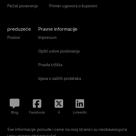
Pečat poverenja
Primer ugovora o kupovini
preduzeće
Pravne informacije
Poslovi
Impresum
Opšti uslovi poslovanja
Pravila tržišta
Izjava o zaštiti podataka
Blog
Facebook
X
LinkedIn
Sve informacije, ponude i cene na ovoj stranici su neobavezujuće
i nisu pravno obavezujuće!