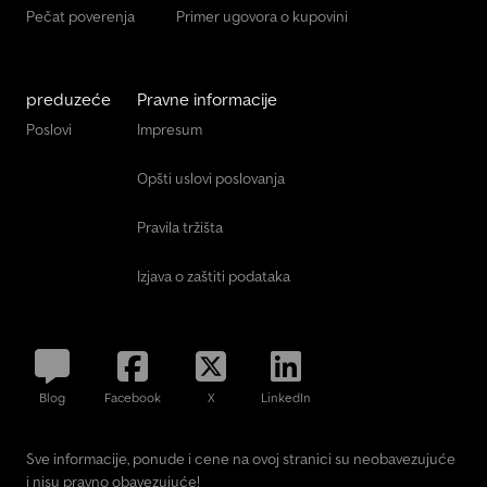
Pečat poverenja
Primer ugovora o kupovini
preduzeće
Pravne informacije
Poslovi
Impresum
Opšti uslovi poslovanja
Pravila tržišta
Izjava o zaštiti podataka
Blog
Facebook
X
LinkedIn
Sve informacije, ponude i cene na ovoj stranici su neobavezujuće
i nisu pravno obavezujuće!