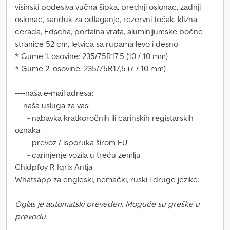
visinski podesiva vučna šipka, prednji oslonac, zadnji
oslonac, sanduk za odlaganje, rezervni točak, klizna
cerada, Edscha, portalna vrata, aluminijumske bočne
stranice 52 cm, letvica sa rupama levo i desno
* Gume 1. osovine: 235/75R17,5 (10 / 10 mm)
* Gume 2. osovine: 235/75R17,5 (7 / 10 mm)
----naša e-mail adresa:
naša usluga za vas:
- nabavka kratkoročnih ili carinskih registarskih
oznaka
- prevoz / isporuka širom EU
- carinjenje vozila u treću zemlju
Chjdpfoy R Iqrjx Antja
Whatsapp za engleski, nemački, ruski i druge jezike:
Oglas je automatski preveden. Moguće su greške u
prevodu.