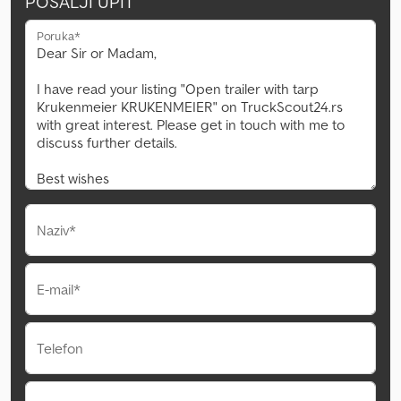
POŠALJI UPIT
Poruka*
Naziv*
E-mail*
Telefon