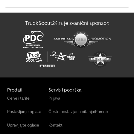
TruckScout24.rs je zvanični sponzor:
Prodati
Servis i podrška
Cene i tarife
Prijava
Postavljanje oglasa
Često postavljana pitanja/Pomoć
Upravljajte oglase
Kontakt