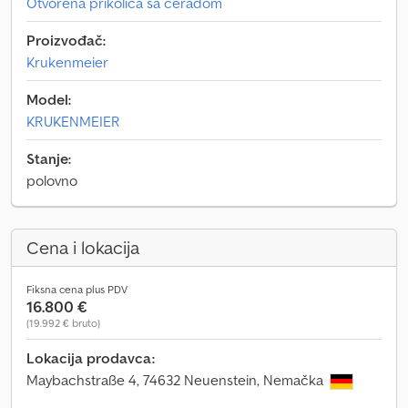
Otvorena prikolica sa ceradom
Proizvođač:
Krukenmeier
Model:
KRUKENMEIER
Stanje:
polovno
Cena i lokacija
Fiksna cena plus PDV
16.800 €
(19.992 € bruto)
Lokacija prodavca:
Maybachstraße 4, 74632 Neuenstein, Nemačka