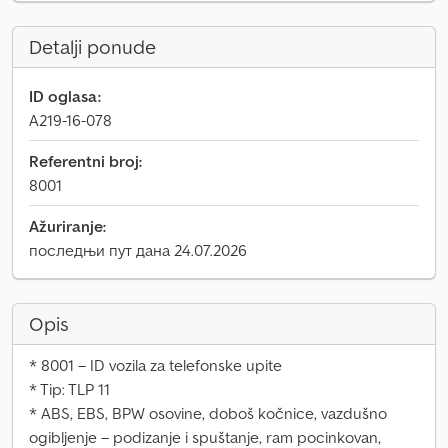
Detalji ponude
ID oglasa:
A219-16-078
Referentni broj:
8001
Ažuriranje:
последњи пут дана 24.07.2026
Opis
* 8001 – ID vozila za telefonske upite
* Tip: TLP 11
* ABS, EBS, BPW osovine, doboš kočnice, vazdušno
ogibljenje – podizanje i spuštanje, ram pocinkovan,