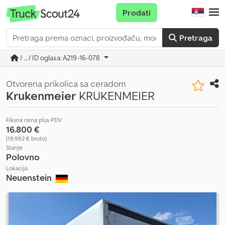
Prodati
Pretraga
/ ... / ID oglasa: A219-16-078
Otvorena prikolica sa ceradom
Krukenmeier
KRUKENMEIER
Fiksna cena plus PDV
16.800 €
(19.992 € bruto)
Stanje
Polovno
Lokacija
Neuenstein