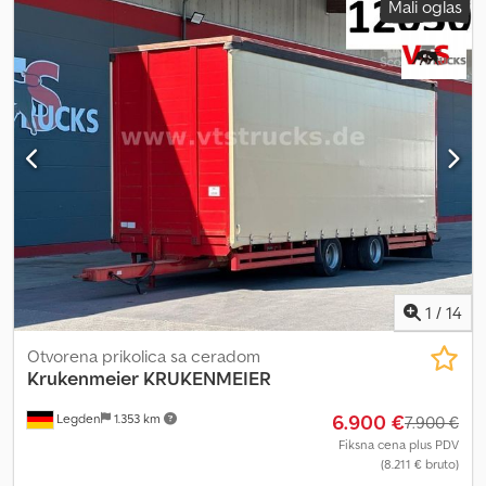
Mali oglas
1
/
14
Otvorena prikolica sa ceradom
Krukenmeier
KRUKENMEIER
6.900 €
Legden
1.353 km
7.900 €
Fiksna cena plus PDV
(8.211 € bruto)