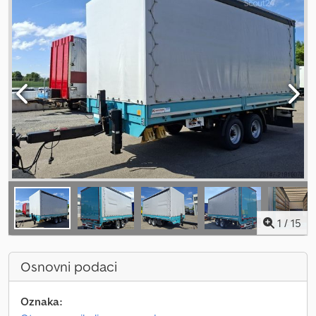
1
/
15
Osnovni podaci
Oznaka: